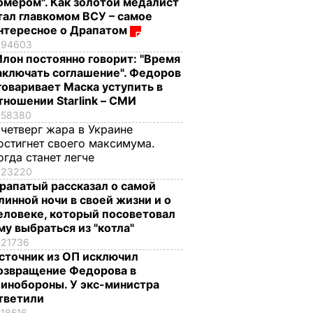
омером". Как золотой медалист
тал главкомом ВСУ – самое
нтересное о Драпатом
94603
Илон постоянно говорит: "Время
аключать соглашение". Федоров
говаривает Маска уступить в
тношении Starlink – СМИ
58380
 четверг жара в Украине
остигнет своего максимума.
огда станет легче
23220
рапатый рассказал о самой
линной ночи в своей жизни и о
еловеке, который посоветовал
му выбраться из "котла"
21736
сточник из ОП исключил
озвращение Федорова в
инобороны. У экс-министра
тветили
18516