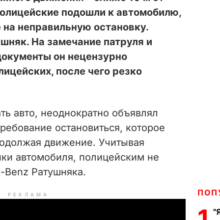
Полицейские подошли к автомобилю,
 на неправильную остановку.
шняк. На замечание патруля и
документы он нецензурно
лицейских, после чего резко
ть авто, неоднократно объявлял
ребование остановиться, которое
родолжая движение. Учитывая
ики автомобиля, полицейским не
s-Benz Ратушняка.
ПОП
РЕКЛАМА
1
"