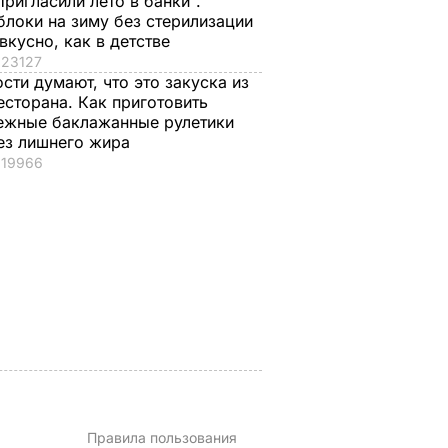
Пригласили лето в банки".
блоки на зиму без стерилизации
 вкусно, как в детстве
23127
ости думают, что это закуска из
есторана. Как приготовить
азал о
Кулеба объяснил,
Как опытные
ежные баклажанные рулетики
нере
почему Трамп на
огородники
ез лишнего жира
самом деле
выбирают самый
19966
придрался к
сладкий арбуз. Сем
костюму
признаков спелой и
Зеленского
сочной ягоды
8 августа, 08.33
МИР
8 августа, 00.21
БУЛЬВАР
Правила пользования