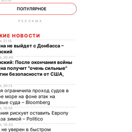
ПОПУЛЯРНОЕ
РЕКЛАМА
ЖИЕ НОВОСТИ
, 21.16
на не выйдет с Донбасса –
нский
, 20.40
ский: После окончания войны
на получит "очень сильные"
тии безопасности от США,
, 20.13
я ограничила проход судов в
е море на фоне атак на
вые суда – Bloomberg
, 19.55
ния рискует оставить Европу
аза зимой – Politico
, 19.33
 не уверен в быстром