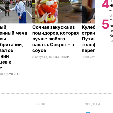
4
"
Я
–
5
Г
р
ый,
Сочная закуска из
Кулеба расск
н
енный меча
помидоров, которая
странной ма
б
евы
лучше любого
Путина вести
британии,
салата. Секрет – в
телефонные
зал об
соусе
переговоры
ении
8 августа, 15.51
БУЛЬВАР
8 августа, 10.25
МИР
цев к
не
16.25
БУЛЬВАР
ГОРОД
СОЦСЕТИ