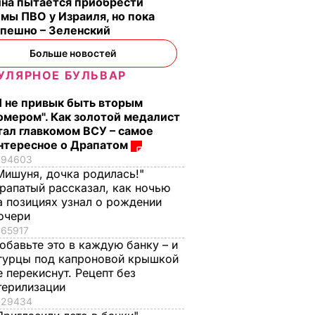
ина пытается приобрести
мы ПВО у Израиля, но пока
спешно – Зеленский
Больше новостей
УЛЯРНОЕ БУЛЬВАР
Я не привык быть вторым
омером". Как золотой медалист
тал главкомом ВСУ – самое
В Киеве полиция
В Артемовске
нтересное о Драпатом
применила оружие
полиция обнаружи
94603
Мишуня, дочка родилась!"
против человека с
склад боеприпасов 
рапатый рассказал, как ночью
ы
двумя гранатами
гараже
а позициях узнал о рождении
здание
12 декабря, 18.45
СОБЫТИЯ
12 декабря,
ВОЙНА В
очери
УКРАИНЕ
11.51
65917
обавьте это в каждую банку – и
ЛИТИКА
гурцы под капроновой крышкой
е перекиснут. Рецепт без
терилизации
29434