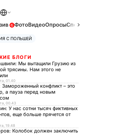
зив
Фото
Видео
Опросы
Спецпроекты
Война в Ук
ИЯ С ПОЛЬШЕЙ
ЖИЕ БЛОГИ
ашвили:
Мы вытащили Грузию из
ой трясины. Нам этого не
тили
та, 01.40
:
Замороженный конфликт – это
р, а пауза перед новым
исом
та, 00.43
рин:
У нас сотни тысяч фиктивных
нтов, еще больше прячется от
та, 19.48
оров:
Колобок должен заключить