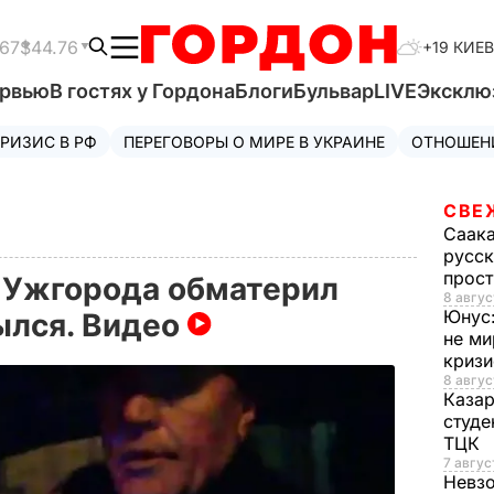
.67
$44.76
+19 КИЕВ
ервью
В гостях у Гордона
Блоги
Бульвар
LIVE
Эксклю
РИЗИС В РФ
ПЕРЕГОВОРЫ О МИРЕ В УКРАИНЕ
ОТНОШЕН
СВЕ
Саак
русск
прос
 Ужгорода обматерил
8 авгус
Юнус
ылся. Видео
не ми
криз
8 авгус
Каза
студе
ТЦК
7 авгус
Невз