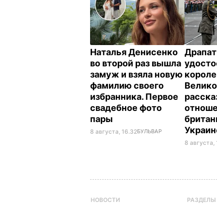
Наталья Денисенко
Драпат
во второй раз вышла
удосто
замуж и взяла новую
корол
фамилию своего
Велико
избранника. Первое
расска
свадебное фото
отнош
пары
британ
Украи
8 августа, 16.32
БУЛЬВАР
8 августа, 
НОВОСТИ
РАЗДЕЛЫ