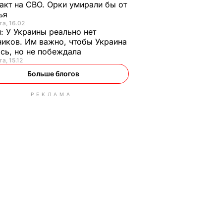
акт на СВО. Орки умирали бы от
тья
та, 16.02
н:
У Украины реально нет
иков. Им важно, чтобы Украина
сь, но не побеждала
а, 15.12
Больше блогов
РЕКЛАМА