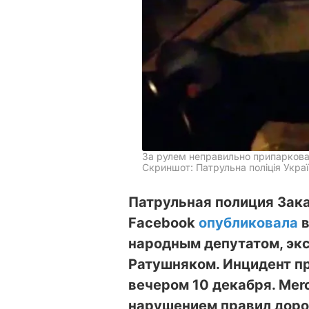
За рулем неправильно припарков
Скриншот: Патрульна поліція Украї
Патрульная полиция Зака
Facebook
опубликовала
в
народным депутатом, эк
Ратушняком. Инцидент п
вечером 10 декабря. Mer
нарушением правил доро