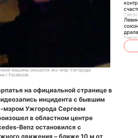
контр
счас
7 авгус
Леви
союзн
драла
7 август
анной машины оказался экс-мэр Ужгорода
ни / Facebook
рпатья на официальной странице в
идеозапись инцидента с бывшим
с-мэром Ужгорода Сергеем
роизошел в областном центре
cedes-Benz остановился с
жного движения – ближе 10 м от