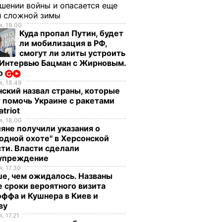
шении войны и опасается еще
й сложной зимы
, 19.00
Куда пропал Путин, будет
ли мобилизация в РФ,
смогут ли элиты устроить
 Интервью Бацман с Жирновым.
о
, 18.49
ский назвал страны, которые
 помочь Украине с ракетами
atriot
, 18.00
яне получили указания о
одной охоте" в Херсонской
ти. Власти сделали
упреждение
, 17.30
е, чем ожидалось. Названы
 сроки вероятного визита
ффа и Кушнера в Киев и
ву
, 17.21