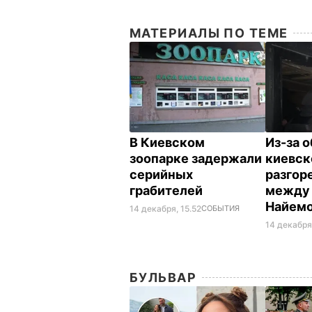
МАТЕРИАЛЫ ПО ТЕМЕ
В Киевском
Из-за 
зоопарке задержали
киевск
серийных
разгор
грабителей
между 
Найем
14 декабря, 15.52
СОБЫТИЯ
14 декабря
БУЛЬВАР