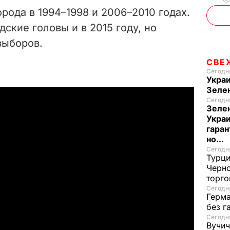
e
ода в 1994–1998 и 2006–2010 годах.
дские головы и в 2015 году, но
o
выборов.
СВЕ
Сегодня
Украи
Зеле
Сегодня
Зелен
Украи
гаран
но...
Сегодня
Турци
Черно
торго
Сегодня
Герма
без г
Сегодня
Вучич