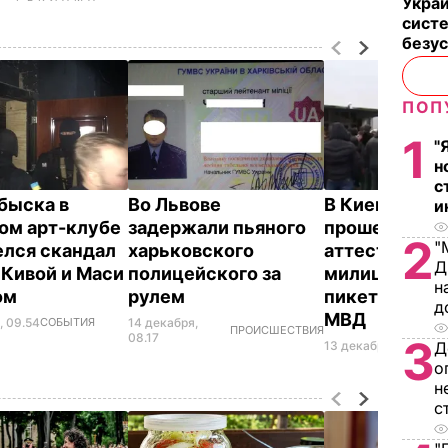
Укра
систе
безу
ПОП
1
"
н
с
обыска в
Во Львове
В Киеве не
и
ом арт-клубе
задержали пьяного
прошедшие
2
"
елся скандал
харьковского
аттестацию
Д
Кивой и Маси
полицейского за
милиционер
н
ом
рулем
пикетируют 
д
МВД
, 09.54
СОБЫТИЯ
14 декабря,
ПРОИСШЕСТВИЯ
08.17
3
Д
13 декабря, 11.39
ПО
о
н
с