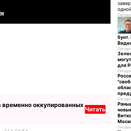
завер
одно
Сегодня
бунт.
Виде
Сегодня
Зелен
могут
для P
Сегодня
Росси
"своб
облас
пред
Сегодня
Раньш
а временно оккупированных
Читать
новые
Витко
Моск
Сегодня
РЕКЛАМА