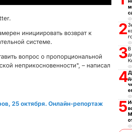
н
м
V
с
ter.
i
2
З
к
амерен инициировать возврат к
d
г
тельной системе.
3
В
e
д
тавить вопрос о пропорциональной
К
o
ской неприкосновенности", – написал
4
Д
д
ч
е
5
И
ров, 25 октября. Онлайн-репортаж
в
М
о