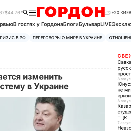
67
$44.76
+20 КИЕ
ервью
В гостях у Гордона
Блоги
Бульвар
LIVE
Экскл
РИЗИС В РФ
ПЕРЕГОВОРЫ О МИРЕ В УКРАИНЕ
ОТНОШЕН
СВЕ
Саак
русск
прос
ается изменить
8 авгус
Юнус
стему в Украине
не ми
криз
8 авгус
Каза
студе
ТЦК
7 авгус
Невз