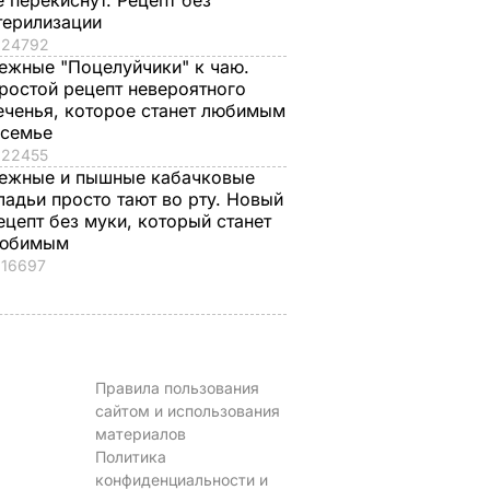
е перекиснут. Рецепт без
терилизации
24792
ежные "Поцелуйчики" к чаю.
ростой рецепт невероятного
еченья, которое станет любимым
 семье
22455
ежные и пышные кабачковые
ладьи просто тают во рту. Новый
ецепт без муки, который станет
юбимым
16697
Правила пользования
сайтом и использования
материалов
Политика
конфиденциальности и