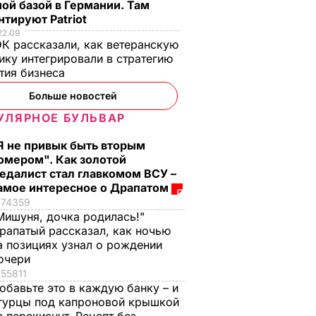
24 октября, 21.58
ой базой в Германии. Там
тируют Patriot
22.09
К рассказали, как ветеранскую
ику интегрировали в стратегию
тия бизнеса
Больше новостей
УЛЯРНОЕ БУЛЬВАР
Я не привык быть вторым
, что
"Ничего навязывать
Смешайте это с
омером". Как золотой
з
не буду". Драпатый
мукой – и целая гор
едалист стал главкомом ВСУ –
ак
рассказал, какую
мягких, словно пух,
амое интересное о Драпатом
 нежные
профессию выбрал
пирожков готова.
74359
е
его сын
Самый лучший
Мишуня, дочка родилась!"
рецепт
рапатый рассказал, как ночью
7 августа, 19.44
БУЛЬВАР
а позициях узнал о рождении
а
7 августа, 18.16
БУЛЬВАР
очери
ВАР
55811
обавьте это в каждую банку – и
гурцы под капроновой крышкой