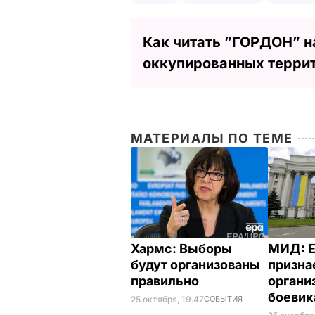
Как читать ”ГОРДОН” н
оккупированных терри
МАТЕРИАЛЫ ПО ТЕМЕ
Хармс: Выборы
МИД: Е
будут организованы
призна
правильно
органи
боеви
25 октября, 19.47
СОБЫТИЯ