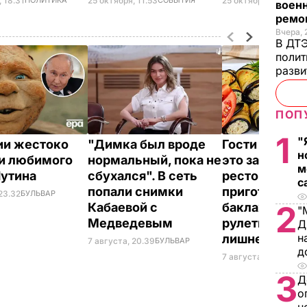
 18.31
25 октября, 11.53
25 октября, 10.35
военн
ремон
Вчера, 
В ДТЭ
полит
разви
ПОП
1
"
ии жестоко
"Димка был вроде
Гости думают
н
и любимого
нормальный, пока не
это закуска и
м
Путина
сбухался". В сеть
ресторана. К
с
попали снимки
приготовить
23.32
БУЛЬВАР
2
Кабаевой с
баклажанны
"
Медведевым
рулетики без
Д
н
лишнего жир
7 августа, 20.39
БУЛЬВАР
д
7 августа, 20.17
БУЛЬ
3
Д
о