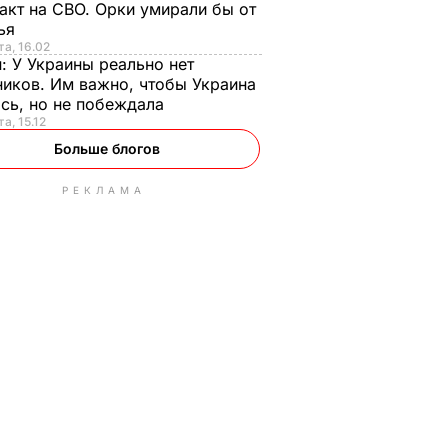
акт на СВО. Орки умирали бы от
тья
та, 16.02
н:
У Украины реально нет
иков. Им важно, чтобы Украина
сь, но не побеждала
а, 15.12
Больше блогов
РЕКЛАМА