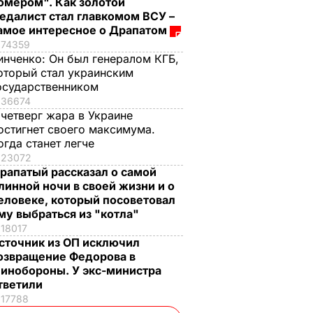
омером". Как золотой
едалист стал главкомом ВСУ –
амое интересное о Драпатом
74359
инченко:
Он был генералом КГБ,
оторый стал украинским
осударственником
36674
 четверг жара в Украине
остигнет своего максимума.
огда станет легче
23072
рапатый рассказал о самой
линной ночи в своей жизни и о
еловеке, который посоветовал
му выбраться из "котла"
18017
сточник из ОП исключил
озвращение Федорова в
инобороны. У экс-министра
тветили
17788