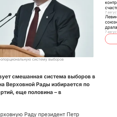
контр
счас
7 авгус
Леви
союзн
драла
7 август
ропорциональную систему выборов
твует смешанная система выборов в
на Верховной Рады избирается по
ртий, еще половина – в
ерховную Раду президент Петр