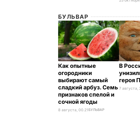
25 октября,
БУЛЬВАР
Как опытные
В Росс
огородники
унизил
выбирают самый
героя 
сладкий арбуз. Семь
7 августа, 
признаков спелой и
сочной ягоды
8 августа, 00.21
БУЛЬВАР