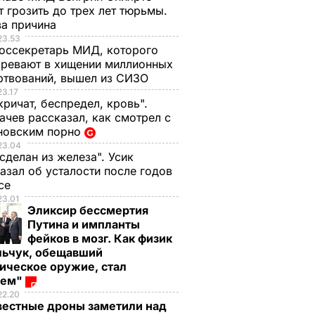
 грозить до трех лет тюрьмы.
ва причина
23.53
оссекретарь МИД, которого
ревают в хищении миллионных
ртвований, вышел из СИЗО
23.17
кричат, беспредел, кровь".
чев рассказал, как смотрел с
новским порно
23.04
 сделан из железа". Усик
азал об усталости после годов
ксе
23.01
Эликсир бессмертия
Путина и импланты
фейков в мозг. Как физик
ермании
Петренко: Там, где
В ЕС не признают
льчук, обещавший
призвал
нельзя провести
"выборы ДНР и ЛН
ическое оружие, стал
стные
выборы, проведут
на востоке Украин
оем"
22.20
раине
довыборы
24 октября, 12.05
ПОЛИТИКА
вестные дроны заметили над
Р
СОБЫТИЯ