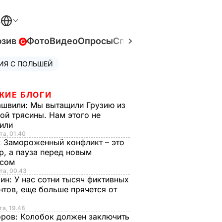
В
юзив
Фото
Видео
Опросы
Спецпроекты
Война в У
ИЯ С ПОЛЬШЕЙ
ЖИЕ БЛОГИ
ашвили:
Мы вытащили Грузию из
ой трясины. Нам этого не
тили
та, 01.40
:
Замороженный конфликт – это
р, а пауза перед новым
исом
та, 00.43
рин:
У нас сотни тысяч фиктивных
нтов, еще больше прячется от
та, 19.48
оров:
Колобок должен заключить