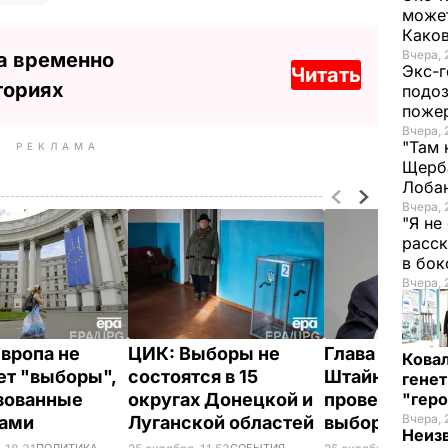
может
Како
Вчера, 
а временно
Экс-г
Читать
ториях
подоз
поже
Вчера, 
"Там 
РЕКЛАМА
Щерба
Лоба
Вчера, 
"Я не
расск
в бо
Вчера, 
вропа не
ЦИК: Выборы не
Глава МИД Г
Кова
ет "выборы",
состоятся в 15
Штайнмайер 
генет
зованные
округах Донецкой и
провести че
"гер
Вчера, 
ками
Луганской областей
выборы в Ук
Неиз
ПОЛИТИКА
СОБЫТИЯ
МИ