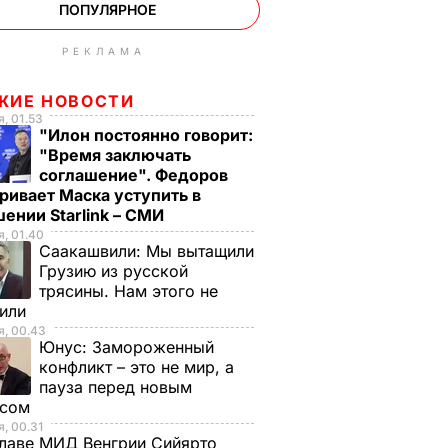
ПОПУЛЯРНОЕ
РЕКЛАМА
ЖИЕ НОВОСТИ
, 01.53
"Илон постоянно говорит:
"Время заключать
соглашение". Федоров
ривает Маска уступить в
ении Starlink – СМИ
, 01.40
Саакашвили:
Мы вытащили
Грузию из русской
трясины. Нам этого не
тили
, 00.43
Юнус:
Замороженный
конфликт – это не мир, а
пауза перед новым
исом
, 00.31
лаве МИД Венгрии Сийярто