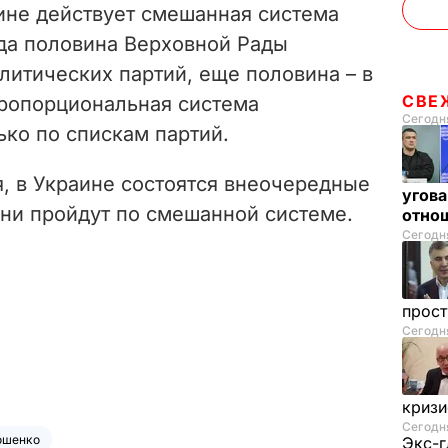
ине действует смешанная система
гда половина Верховной Рады
литических партий, еще половина – в
СВЕ
ропорциональная система
Сегодня
ко по спискам партий.
я, в Украине состоятся внеочередные
угова
ни пройдут по смешанной системе.
отнош
Сегодня
прос
Сегодня
криз
Сегодня
ошенко
Экс-г