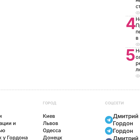
н
с
4
Н
П
п
в
5
Н
о
р
л
ГОРОД
СОЦСЕТИ
и
Киев
Дмитрий
ации и
Львов
Гордон
ью
Одесса
Гордон
х у Гордона
Донецк
Дмитрий