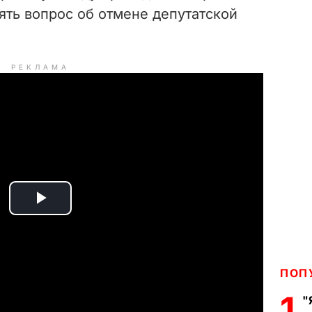
ть вопрос об отмене депутатской
РЕКЛАМА
P
l
a
ПОП
1
"
y