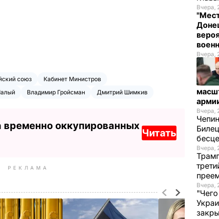
Вчера, 
"Мест
Донец
вероя
воен
Вчера, 
йский союз
Кабинет Министров
масш
Чалый
Владимир Гройсман
Дмитрий Шимкив
арми
Вчера, 
Чепи
а временно оккупированных
Билец
Читать
бесц
Вчера, 
Трамп
трети
РЕКЛАМА
прее
Вчера, 
"Чего
Украи
закр