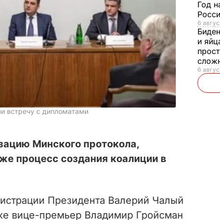
Год н
Росси
6 авгус
Биде
и яйц
прост
слож
6 авгус
ли встречу с дипломатами
зацию Минского протокола,
кже процесс создания коалиции в
истрации Президента Валерий Чалый
же вице-премьер Владимир Гройсман