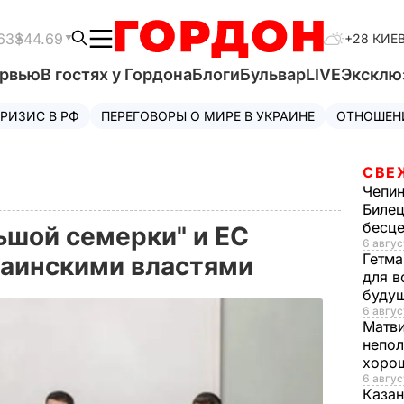
63
$44.69
+28 КИЕ
ервью
В гостях у Гордона
Блоги
Бульвар
LIVE
Эксклю
РИЗИС В РФ
ПЕРЕГОВОРЫ О МИРЕ В УКРАИНЕ
ОТНОШЕН
СВЕ
Чепи
Билец
бесц
ьшой семерки" и ЕС
6 авгус
Гетма
раинскими властями
для в
буду
6 авгус
Матв
непол
хорош
6 авгус
Казан