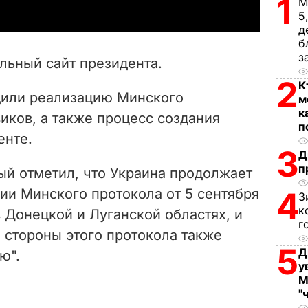
1
М
y
5
д
V
б
з
ьный сайт президента.
i
2
К
дили реализацию Минского
м
d
к
иков, а также процесс создания
п
e
енте.
3
Д
o
п
ый отметил, что Украина продолжает
ии Минского протокола от 5 сентября
4
З
к
 Донецкой и Луганской областях, и
г
е стороны этого протокола также
5
Д
ю".
у
М
"