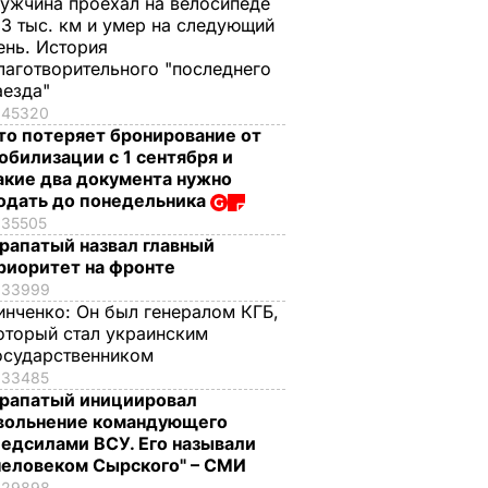
ужчина проехал на велосипеде
,3 тыс. км и умер на следующий
ень. История
лаготворительного "последнего
аезда"
45320
то потеряет бронирование от
обилизации с 1 сентября и
акие два документа нужно
одать до понедельника
35505
рапатый назвал главный
риоритет на фронте
33999
инченко:
Он был генералом КГБ,
оторый стал украинским
осударственником
33485
рапатый инициировал
вольнение командующего
едсилами ВСУ. Его называли
человеком Сырского" – СМИ
29898