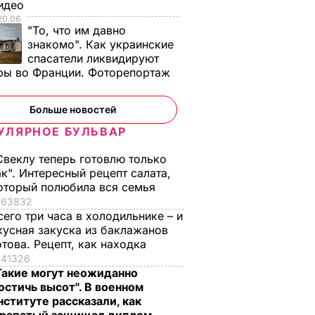
Видео
20.06
"То, что им давно
знакомо". Как украинские
спасатели ликвидируют
ит
ЕС проверит
СБУ передала ЕС
ры во Франции. Фоторепортаж
санкций
информацию о
часть документов
и 17
перемещениях
для внесения актер
Больше новостей
войск РФ в Украине
Пореченкова в
УЛЯРНОЕ БУЛЬВАР
санкционный
ГИ
3 ноября, 16.21
ВОЙНА В УКРАИНЕ
список
Свеклу теперь готовлю только
1 ноября, 10.06
ОБЩЕСТВО
ак". Интересный рецепт салата,
оторый полюбила вся семья
63832
сего три часа в холодильнике – и
кусная закуска из баклажанов
отова. Рецепт, как находка
41326
Такие могут неожиданно
остичь высот". В военном
нституте рассказали, как