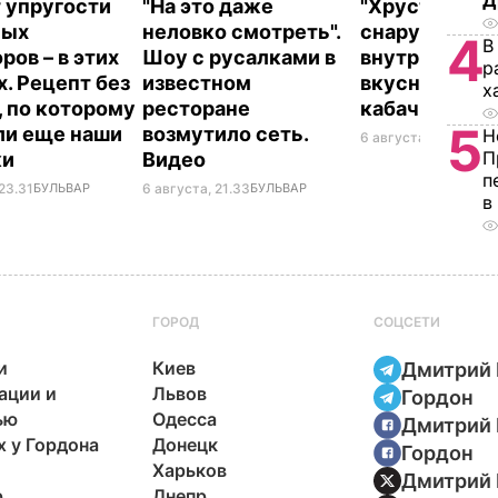
Д
 упругости
"На это даже
"Хрустящие
ных
неловко смотреть".
снаружи и н
4
В
ров – в этих
Шоу с русалками в
внутри". Сам
р
х. Рецепт без
известном
вкусные жар
х
, по которому
ресторане
кабачки
5
ли еще наши
возмутило сеть.
Н
6 августа, 18.09
БУЛ
П
ки
Видео
п
23.31
БУЛЬВАР
6 августа, 21.33
БУЛЬВАР
в
ГОРОД
СОЦСЕТИ
и
Киев
Дмитрий 
ации и
Львов
Гордон
ью
Одесса
Дмитрий 
х у Гордона
Донецк
Гордон
Харьков
Дмитрий 
р
Днепр