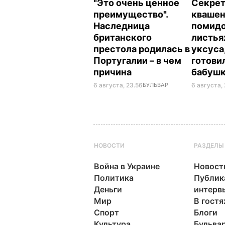
"Это очень ценное
Секрет
преимущество".
кваше
Наследница
помидо
британского
листья
престола родилась в
уксуса
Португалии – в чем
готови
причина
бабуш
6 августа, 23.56
БУЛЬВАР
6 августа, 
НОВОСТИ
РАЗДЕЛЫ
Война в Украине
Новост
Политика
Публик
Деньги
интерв
Мир
В гостя
Спорт
Блоги
Культура
Бульва