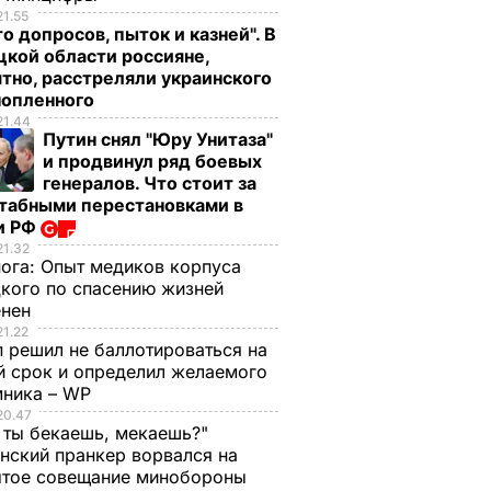
21.55
о допросов, пыток и казней". В
кой области россияне,
тно, расстреляли украинского
нопленного
21.44
Путин снял "Юру Унитаза"
и продвинул ряд боевых
генералов. Что стоит за
табными перестановками в
и РФ
21.32
нога:
Опыт медиков корпуса
кого по спасению жизней
енен
21.22
 решил не баллотироваться на
й срок и определил желаемого
мника – WP
20.47
 ты бекаешь, мекаешь?"
нский пранкер ворвался на
ытое совещание минобороны