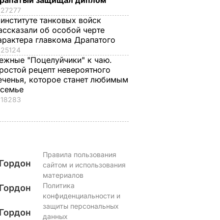
рапатый защищал диплом
Жену Роналду
Платежки станут
27277
ежные
назвали толстой. Что
меньше –
 институте танковых войск
ые
сказал ее обидчикам
действенные
ассказали об особой черте
еные
футболист
советы "без воды",
арактера главкома Драпатого
как не
6 августа, 17.50
БУЛЬВАР
25124
переплачивать за
ежные "Поцелуйчики" к чаю.
ЬВАР
ростой рецепт невероятного
коммуналку
еченья, которое станет любимым
6 августа, 17.17
БУЛЬВАР
 семье
18283
Правила пользования
Гордон
сайтом и использования
материалов
Политика
Гордон
конфиденциальности и
защиты персональных
Гордон
данных