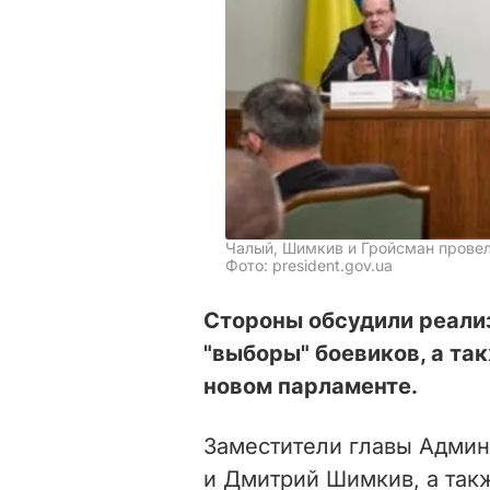
Чалый, Шимкив и Гройсман прове
Фото: president.gov.ua
Стороны обсудили реали
"выборы" боевиков, а та
новом парламенте.
Заместители главы Админ
и Дмитрий Шимкив, а так