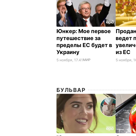
Юнкер: Мое первое
Продан
путешествие за
ведет 
пределы ЕС будет в
увелич
Украину
из ЕС
5 ноября, 17.41
МИР
5 ноября, 1
БУЛЬВАР