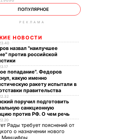
ПОПУЛЯРНОЕ
РЕКЛАМА
ЖИЕ НОВОСТИ
23.40
ров назвал "наилучшее
ие" против российской
истики
23.17
ое попадание". Федоров
нул, какую именно
стическую ракету испытали в
отставки правительства
22.32
нский поручил подготовить
иальную санкционную
цию против РФ. О чем речь
22.20
ет Рады требует пояснений от
кого о назначении нового
ы Минцифры