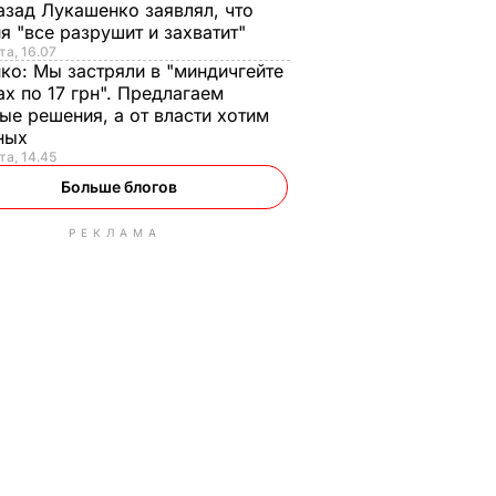
азад Лукашенко заявлял, что
я "все разрушит и захватит"
та, 16.07
нко:
Мы застряли в "миндичгейте
ах по 17 грн". Предлагаем
ые решения, а от власти хотим
ных
та, 14.45
Больше блогов
РЕКЛАМА