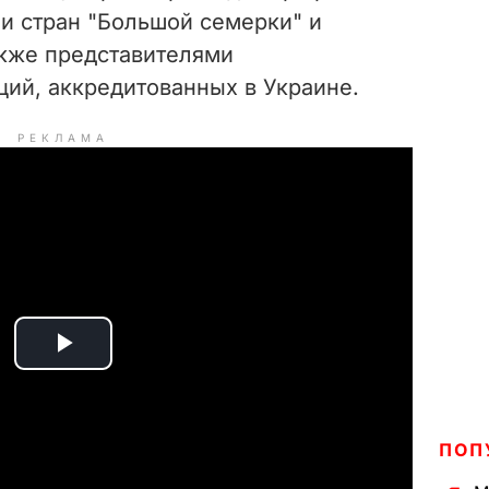
ми стран "Большой семерки" и
акже представителями
ий, аккредитованных в Украине.
РЕКЛАМА
P
l
ПОП
a