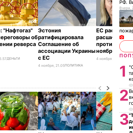
РФ. 
Вчера, 
: "Нафтогаз"
Эстония
ЕС рассмотр
пожа
переговоры об
ратифицировала
расширение 
ении реверса
Соглашение об
против Росси
ассоциации Украины
ноября
ПОП
с ЕС
6.57
ДЕНЬГИ
4 ноября, 20.20
ДЕНЬ
1
4 ноября, 21.05
ПОЛИТИКА
"
т
к
2
В
в
г
3
"
д
и