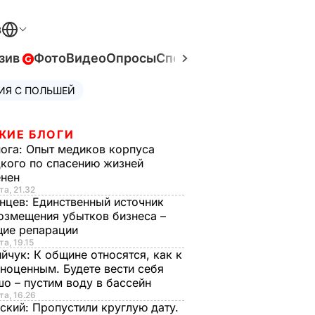
В
зив
Фото
Видео
Опросы
Спецпроекты
Война в Ук
ИЯ С ПОЛЬШЕЙ
ЖИЕ БЛОГИ
нога:
Опыт медиков корпуса
кого по спасению жизней
енен
та, 21.32
нцев:
Единственный источник
озмещения убытков бизнеса –
щие репарации
та, 19.15
ийчук:
К общине относятся, как к
ноценным. Будете вести себя
о – пустим воду в бассейн
та, 16.26
ский:
Пропустили круглую дату.