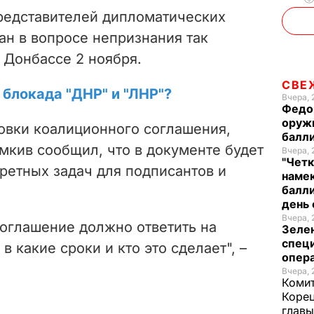
редставителей дипломатических
ан в вопросе непризнания так
 Донбассе 2 ноября.
СВЕ
блокада "ДНР" и "ЛНР"?
Вчера, 
Федо
оруж
товки коалиционного соглашения,
балл
кив сообщил, что в документе будет
Вчера, 
"Четк
ретных задач для подписантов и
намек
балли
день 
Вчера, 
оглашение должно ответить на
Зеле
спец
в какие сроки и кто это сделает", –
опера
Вчера, 
Комит
Корец
глав