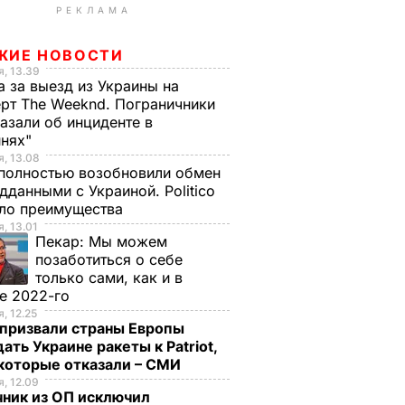
РЕКЛАМА
ЖИЕ НОВОСТИ
, 13.39
а за выезд из Украины на
рт The Weeknd. Пограничники
азали об инциденте в
инях"
, 13.08
полностью возобновили обмен
дданными с Украиной. Politico
ало преимущества
, 13.01
Пекар:
Мы можем
позаботиться о себе
только сами, как и в
е 2022-го
, 12.25
призвали страны Европы
ать Украине ракеты к Patriot,
екоторые отказали – СМИ
, 12.09
чник из ОП исключил