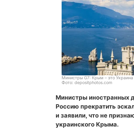
Министры G7: Крым – это Украина
Фото: depositphotos.com
Министры иностранных д
Россию прекратить эска
и заявили, что не призн
украинского Крыма.