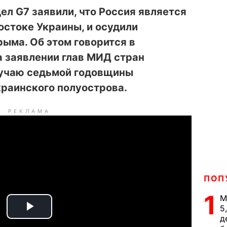
л G7 заявили, что Россия является
остоке Украины, и осудили
ыма. Об этом говорится в
а заявлении глав МИД стран
лучаю седьмой годовщины
краинского полуострова.
РЕКЛАМА
ПОП
1
М
5
P
д