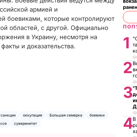
аины. Боевые действия ведутся между
вокза
ранен
оссийской армией и
й боевиками, которые контролируют
ПОП
ой областей, с другой. Официально
оржения в Украину, несмотря на
1
"
т
факты и доказательства.
к
2
В
в
г
3
"
д
и
Д
санкции
оккупация
Большая семерка
боевики
4
В
ассе
суверенитет
р
х