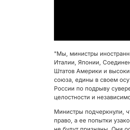
"Мы, министры иностранн
Италии, Японии, Соедине
Штатов Америки и высоки
союза, едины в своем о
России по подрыву сувер
целостности и независимо
Министры подчеркнули, 
право, а ее попытки узак
не будут признаны. Они о