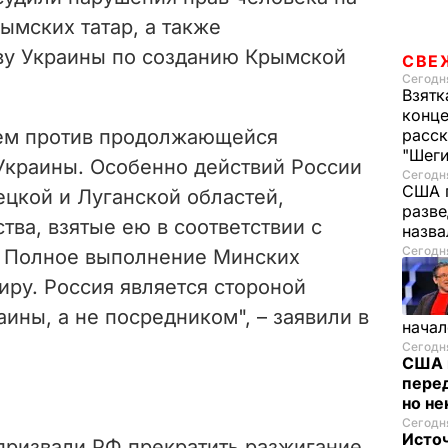
ымских татар, а также
ву Украины по созданию Крымской
СВЕ
Сегодня
Взятк
конце
ем против продолжающейся
расск
"Шег
Украины. Особенно действий России
Сегодня
США 
ецкой и Луганской областей,
разве
ва, взятые ею в соответствии с
назв
Сегодня
 Полное выполнение Минских
миру. Россия является стороной
аины, а не посредником", – заявили в
начал
Сегодня
США 
перед
но н
Сегодня
Исто
призвали РФ прекратить разжигание