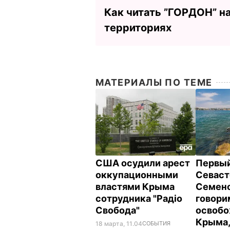
Как читать ”ГОРДОН” н
территориях
МАТЕРИАЛЫ ПО ТЕМЕ
США осудили арест
Первый
оккупационными
Севаст
властями Крыма
Семено
сотрудника "Радіо
говори
Свобода"
освоб
Крыма,
18 марта, 11.04
СОБЫТИЯ