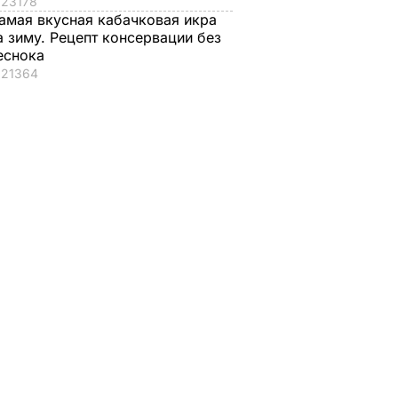
23178
амая вкусная кабачковая икра
а зиму. Рецепт консервации без
еснока
21364
ния,
ша и
ебовали