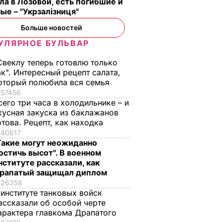
ла в Лозовой, есть погибшие и
ые – "Укрзалізниця"
Больше новостей
УЛЯРНОЕ БУЛЬВАР
Свеклу теперь готовлю только
ак". Интересный рецепт салата,
оторый полюбила вся семья
57456
сего три часа в холодильнике – и
кусная закуска из баклажанов
отова. Рецепт, как находка
40617
Такие могут неожиданно
остичь высот". В военном
нституте рассказали, как
рапатый защищал диплом
26358
 институте танковых войск
ассказали об особой черте
арактера главкома Драпатого