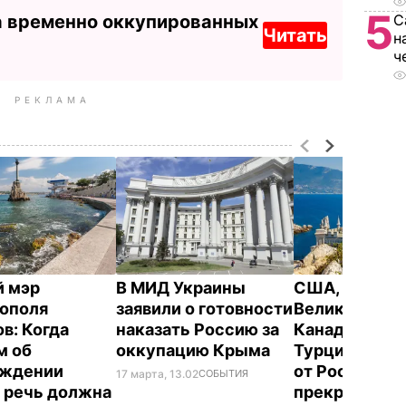
5
а временно оккупированных
С
Читать
н
ч
РЕКЛАМА
 мэр
В МИД Украины
США,
ополя
заявили о готовности
Великобрита
в: Когда
наказать Россию за
Канада, Поль
м об
оккупацию Крыма
Турция потр
ождении
от России
17 марта, 13.02
СОБЫТИЯ
 речь должна
прекратить