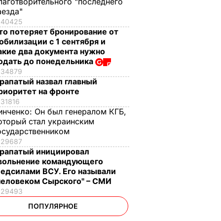
лаготворительного "последнего
аезда"
40425
то потеряет бронирование от
обилизации с 1 сентября и
акие два документа нужно
одать до понедельника
34879
рапатый назвал главный
риоритет на фронте
31816
инченко:
Он был генералом КГБ,
оторый стал украинским
осударственником
29687
рапатый инициировал
вольнение командующего
едсилами ВСУ. Его называли
человеком Сырского" – СМИ
29493
ПОПУЛЯРНОЕ