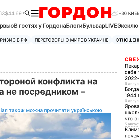
63
$44.69
+36 КИЕ
ервью
В гостях у Гордона
Блоги
Бульвар
LIVE
Эксклю
РИЗИС В РФ
ПЕРЕГОВОРЫ О МИРЕ В УКРАИНЕ
ОТНОШЕН
СВЕ
Пека
себе 
2022
стороной конфликта на
6 авгус
Богд
а не посредником –
1944 
6 авгус
Яров
іал також можна прочитати українською
школь
что о
5 авгус
Клим
почем