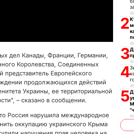
б
l
з
2
К
a
м
к
y
п
V
3
Д
ых дел Канады, Франции, Германии,
п
i
нного Королевства, Соединенных
4
З
й представитель Европейского
d
к
г
суждении продолжающихся действий
e
5
енитета Украины, ее территориальной
Д
у
сти", – сказано в сообщении.
o
М
"
что Россия нарушила международное
онить оккупацию украинского Крыма
судили нарушения прав человека на