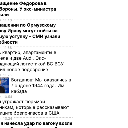
ращение Федорова в
бороны. У экс-министра
тили
, 11.40
глашении по Ормузскому
ву Ирану могут пойти на
ую уступку – СМИ узнали
обности
, 11.38
 квартир, апартаменты в
еле и две Audi. Экс-
ндующий логистикой ВС ВСУ
ил новое подозрение
, 11.25
Богданов:
Мы оказались в
Лондоне 1944 года. Им
кабзда
, 10.54
п угрожает тюрьмой
никам, которые рассказывают
фиците боеприпасов в США
, 10.24
я нанесла удар по вагону возле