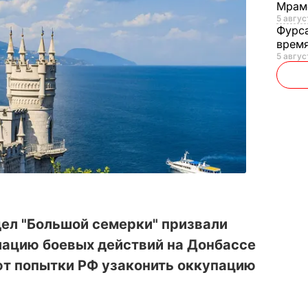
Мрам
5 август
Фурс
время
5 авгус
ел "Большой семерки" призвали
лацию боевых действий на Донбассе
ают попытки РФ узаконить оккупацию