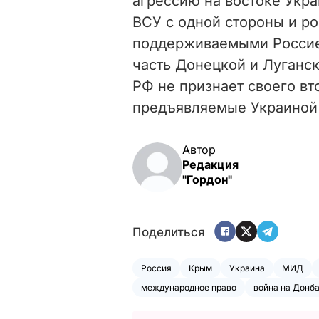
агрессию на востоке Укр
ВСУ с одной стороны и р
поддерживаемыми Россие
часть Донецкой и Луганск
РФ не признает своего вт
предъявляемые Украиной 
Автор
Редакция
"Гордон"
Поделиться
Россия
Крым
Украина
МИД
международное право
война на Донб