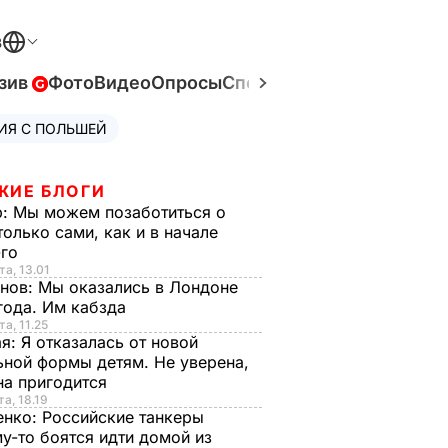
В
зив
Фото
Видео
Опросы
Спецпроекты
Война в Ук
ИЯ С ПОЛЬШЕЙ
ЖИЕ БЛОГИ
р:
Мы можем позаботиться о
только сами, как и в начале
-го
та, 13.01
анов:
Мы оказались в Лондоне
года. Им кабзда
та, 11.25
ая:
Я отказалась от новой
ной формы детям. Не уверена,
на пригодится
та, 18.19
енко:
Российские танкеры
у-то боятся идти домой из