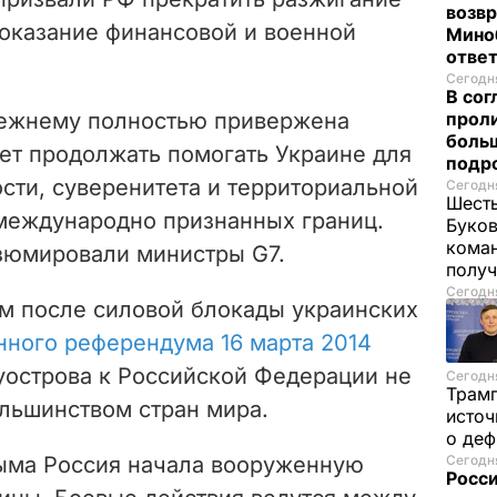
возв
 оказание финансовой и военной
Мино
отве
Сегодня
В со
режнему полностью привержена
проли
больш
ет продолжать помогать Украине для
подр
сти, суверенитета и территориальной
Сегодня
Шесть
 международно признанных границ.
Буков
кома
езюмировали министры G7.
получ
Сегодня
м после силовой блокады украинских
нного референдума 16 марта 2014
уострова к Российской Федерации не
Сегодня
Трам
ольшинством стран мира.
источ
о де
ыма Россия начала вооруженную
Сегодня
Росси