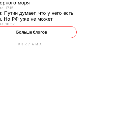
орного моря
а, 17.15
а:
Путин думает, что у него есть
. Но РФ уже не может
та, 16.52
Больше блогов
РЕКЛАМА