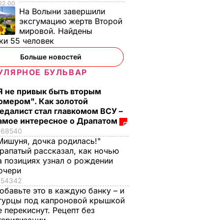
22.00
На Волыни завершили
эксгумацию жертв Второй
мировой. Найдены
ки 55 человек
Больше новостей
УЛЯРНОЕ БУЛЬВАР
Я не привык быть вторым
омером". Как золотой
едалист стал главкомом ВСУ –
амое интересное о Драпатом
68540
Мишуня, дочка родилась!"
рапатый рассказал, как ночью
а позициях узнал о рождении
очери
54342
обавьте это в каждую банку – и
гурцы под капроновой крышкой
е перекиснут. Рецепт без