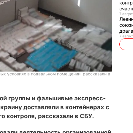
контр
счас
7 авгус
Леви
союзн
драла
7 август
ных условиях в подвальном помещении, рассказали в
ой группы и фальшивые экспресс-
Украину доставляли в контейнерах с
о контроля, рассказали в СБУ.
овали деятельность организованной