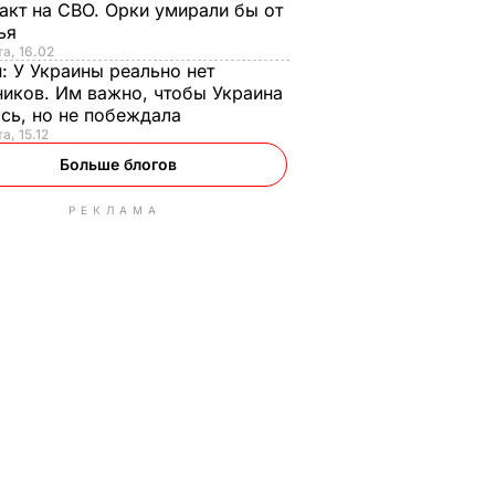
акт на СВО. Орки умирали бы от
тья
та, 16.02
н:
У Украины реально нет
иков. Им важно, чтобы Украина
сь, но не побеждала
а, 15.12
Больше блогов
РЕКЛАМА