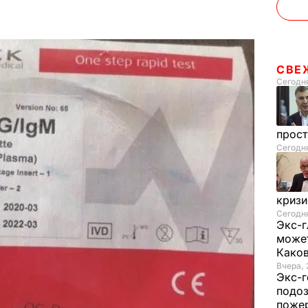
СВЕ
Сегодня
прос
Сегодн
криз
Сегодня
Экс-г
может
Како
Вчера, 
Экс-г
подоз
поже