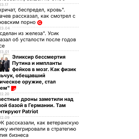
23.17
кричат, беспредел, кровь".
чев рассказал, как смотрел с
новским порно
23.04
 сделан из железа". Усик
азал об усталости после годов
ксе
23.01
Эликсир бессмертия
Путина и импланты
фейков в мозг. Как физик
льчук, обещавший
ическое оружие, стал
оем"
22.20
вестные дроны заметили над
ой базой в Германии. Там
тируют Patriot
22.09
К рассказали, как ветеранскую
ику интегрировали в стратегию
тия бизнеса