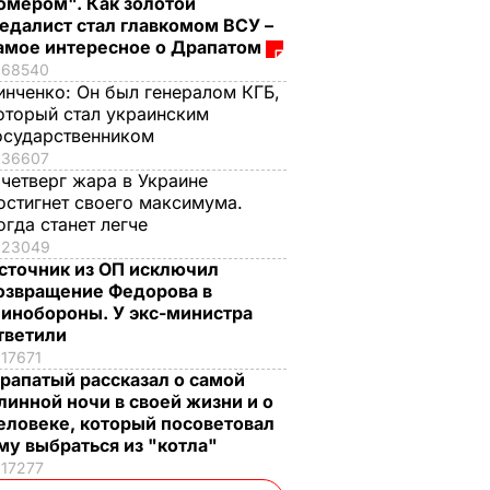
омером". Как золотой
едалист стал главкомом ВСУ –
амое интересное о Драпатом
68540
инченко:
Он был генералом КГБ,
оторый стал украинским
осударственником
36607
 четверг жара в Украине
остигнет своего максимума.
огда станет легче
23049
сточник из ОП исключил
озвращение Федорова в
инобороны. У экс-министра
тветили
17671
рапатый рассказал о самой
линной ночи в своей жизни и о
еловеке, который посоветовал
му выбраться из "котла"
17277