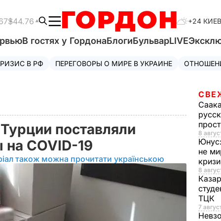
67
$44.76
+24 КИЕ
ервью
В гостях у Гордона
Блоги
Бульвар
LIVE
Экскл
РИЗИС В РФ
ПЕРЕГОВОРЫ О МИРЕ В УКРАИНЕ
ОТНОШЕН
СВЕ
Саак
русск
прос
 Турции поставляли
8 авгус
Юнус
 на COVID-19
не ми
ріал також можна прочитати українською
криз
8 авгус
Каза
студе
ТЦК
7 авгус
Невз