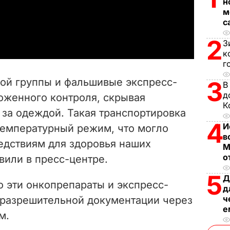
l
н
м
a
с
2
З
y
к
г
V
ой группы и фальшивые экспресс-
3
В
i
д
оженного контроля, скрывая
К
 за одеждой. Такая транспортировка
d
4
И
температурный режим, что могло
e
в
едствиям для здоровья наших
М
о
явили в пресс-центре.
o
5
Д
о эти онкопрепараты и экспресс-
д
ч
 разрешительной документации через
е
м.