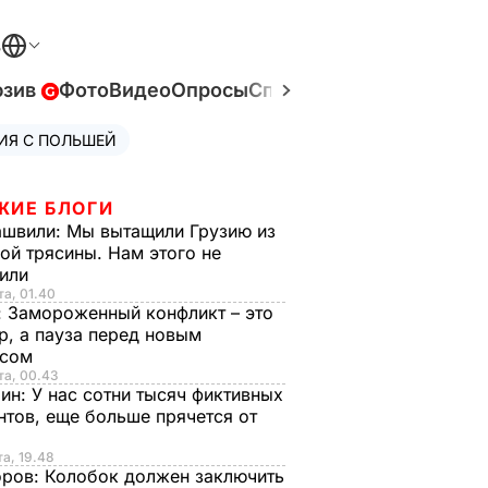
В
юзив
Фото
Видео
Опросы
Спецпроекты
Война в У
ИЯ С ПОЛЬШЕЙ
ЖИЕ БЛОГИ
ашвили:
Мы вытащили Грузию из
ой трясины. Нам этого не
тили
та, 01.40
:
Замороженный конфликт – это
р, а пауза перед новым
исом
та, 00.43
рин:
У нас сотни тысяч фиктивных
нтов, еще больше прячется от
та, 19.48
оров:
Колобок должен заключить