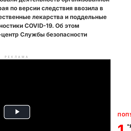
рая по версии следствия ввозила в
чественные лекарства и поддельные
ностики COVID-19. Об этом
-центр Службы безопасности
РЕКЛАМА
ПОП
P
1
"