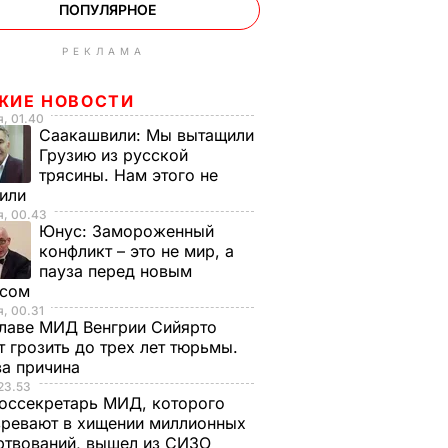
ПОПУЛЯРНОЕ
РЕКЛАМА
ЖИЕ НОВОСТИ
, 01.40
Саакашвили:
Мы вытащили
Грузию из русской
трясины. Нам этого не
тили
я, 00.43
Юнус:
Замороженный
конфликт – это не мир, а
пауза перед новым
исом
, 00.31
лаве МИД Венгрии Сийярто
 грозить до трех лет тюрьмы.
ва причина
23.53
оссекретарь МИД, которого
ревают в хищении миллионных
ртвований, вышел из СИЗО