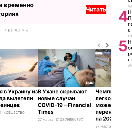
с
а временно
Читать
4
Н
ториях
П
п
в
РЕКЛАМА
5
Н
о
р
л
я в Украину из
В Ухане скрывают
Чемпионат м
да вылетели
новые случаи
легкой атлет
раинцев
COVID-19 – Financial
может быть
Times
перенесен с 
7.14
ОБЩЕСТВО
на 2022 год
27 марта, 17.08
ОБЩЕСТВО
27 марта, 17.04
СПОР