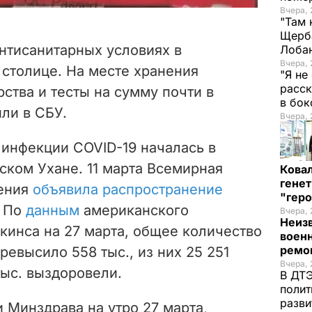
Вчера, 
"Там 
Щерба
нтисанитарных условиях в
Лоба
Вчера, 
столице. На месте хранения
"Я не
расск
ства и тесты на сумму почти в
в бо
или в СБУ.
Вчера, 
инфекции COVID-19 началась в
йском Ухане. 11 марта Всемирная
Кова
генет
нения
объявила распространение
"гер
. По
данным
американского
Вчера, 
Неиз
кинса на 27 марта, общее количество
военн
ремон
ревысило 558 тыс., из них
25 251
Вчера, 
тыс. выздоровели.
В ДТЭ
полит
разви
 Минздрава на утро 27 марта,