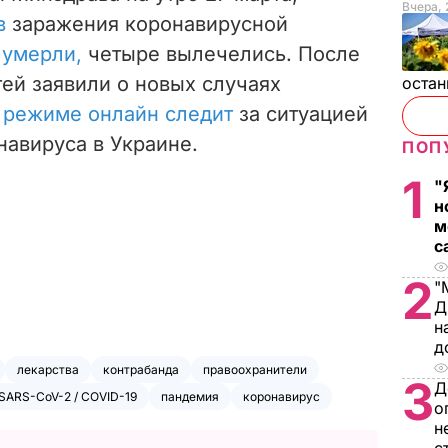
Вчера, 
в
заражения коронавирусной
 умерли,
четыре вылечелись. После
ей заявили о новых случаях
остан
 режиме онлайн следит
за ситуацией
навируса в Украине.
ПОП
1
"
н
м
с
2
"
Д
н
д
лекарства
контрабанда
правоохранители
3
Д
SARS-CoV-2 / COVID-19
пандемия
коронавирус
о
н