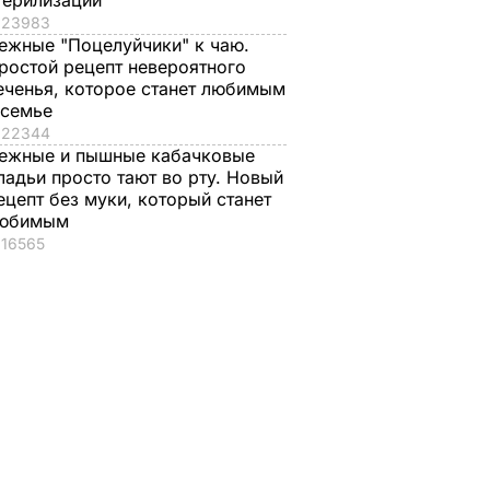
терилизации
23983
ежные "Поцелуйчики" к чаю.
ростой рецепт невероятного
еченья, которое станет любимым
 семье
22344
ежные и пышные кабачковые
ладьи просто тают во рту. Новый
ецепт без муки, который станет
юбимым
16565
ира по
ике
2021-го
Т