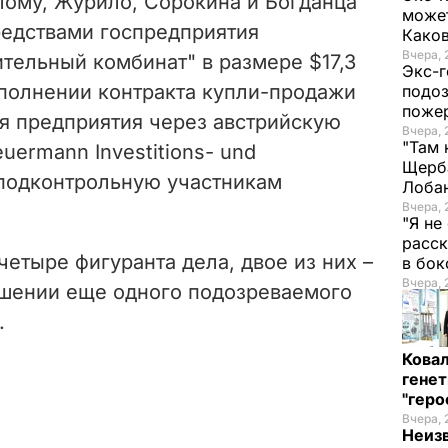
ому, Журило, Сорокина и Богданца
может
редствами госпредприятия
Како
Вчера, 
тельный комбинат" в размере $17,3
Экс-г
ыполнении
контракта купли-продажи
подоз
поже
ля предприятия через австрийскую
Вчера, 
"Там 
ermann Investitions- und
Щерба
 подконтрольную участникам
Лоба
Вчера, 
"Я не
расск
етыре фигуранта дела, двое из них –
в бо
Вчера, 
ошении еще одного подозреваемого
.
Кова
генет
"гер
Вчера, 
Неиз