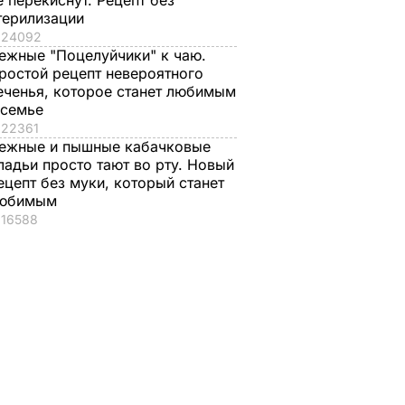
е перекиснут. Рецепт без
терилизации
24092
ежные "Поцелуйчики" к чаю.
ростой рецепт невероятного
еченья, которое станет любимым
 семье
22361
ежные и пышные кабачковые
ладьи просто тают во рту. Новый
ецепт без муки, который станет
юбимым
16588