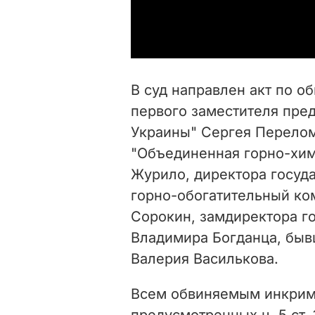
В суд направлен акт по о
первого заместителя пре
Украины" Сергея Перелом
"Объединенная горно-хим
Журило, директора госуд
горно-обогатительный ко
Сорокин,
замдиректора г
Владимира Богданц
а,
быв
Валерия Василькова.
Всем обвиняемым инкрим
предусмотренных ч. 5 ст.