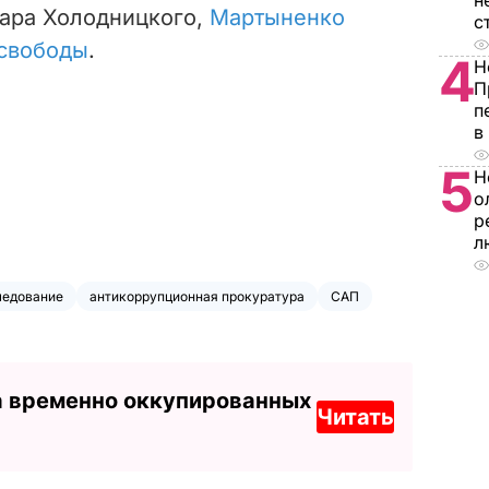
н
ара Холодницкого,
Мартыненко
с
 свободы
.
4
Н
П
п
в
5
Н
о
р
л
ледование
антикоррупционная прокуратура
САП
а временно оккупированных
Читать