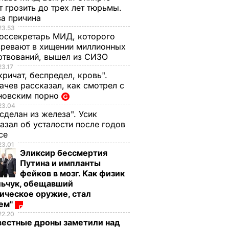
 грозить до трех лет тюрьмы.
ва причина
23.53
оссекретарь МИД, которого
ревают в хищении миллионных
ртвований, вышел из СИЗО
23.17
кричат, беспредел, кровь".
чев рассказал, как смотрел с
новским порно
23.04
 сделан из железа". Усик
азал об усталости после годов
ксе
23.01
Эликсир бессмертия
Путина и импланты
фейков в мозг. Как физик
льчук, обещавший
ическое оружие, стал
оем"
22.20
вестные дроны заметили над