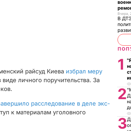
военн
ремон
Вчера, 
В ДТЭ
полит
разви
ПОП
1
"
н
оменский райсуд Киева
избрал меру
с
и
 виде личного поручительства. За
2
иков.
"
Д
н
авершило расследование в деле экс-
д
ступ к материалам уголовного
3
Д
о