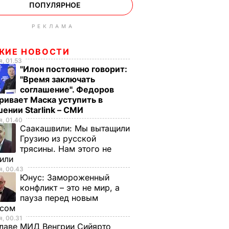
ПОПУЛЯРНОЕ
РЕКЛАМА
ЖИЕ НОВОСТИ
, 01.53
"Илон постоянно говорит:
"Время заключать
соглашение". Федоров
ривает Маска уступить в
ении Starlink – СМИ
, 01.40
Саакашвили:
Мы вытащили
Грузию из русской
трясины. Нам этого не
тили
, 00.43
Юнус:
Замороженный
конфликт – это не мир, а
пауза перед новым
исом
, 00.31
лаве МИД Венгрии Сийярто