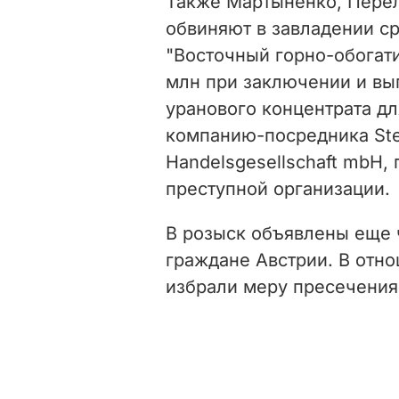
Также Мартыненко, Перел
обвиняют в завладении
с
"Восточный горно-обогати
млн при заключении и в
уранового концентрата д
компанию-посредника Steu
Handelsgesellschaft mbH,
преступной организации.
В розыск объявлены еще ч
граждане Австрии. В отн
избрали меру пресечения