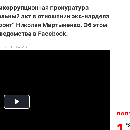
икоррупционная прокуратура
ельный акт в отношении экс-нардепа
ронт" Николая Мартыненко. Об этом
ведомства в Facebook.
РЕКЛАМА
P
ПОП
l
1
"