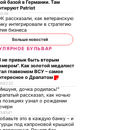
ой базой в Германии. Там
тируют Patriot
22.09
К рассказали, как ветеранскую
ику интегрировали в стратегию
тия бизнеса
Больше новостей
УЛЯРНОЕ БУЛЬВАР
Я не привык быть вторым
омером". Как золотой медалист
тал главкомом ВСУ – самое
нтересное о Драпатом
69232
Мишуня, дочка родилась!"
рапатый рассказал, как ночью
а позициях узнал о рождении
очери
54541
обавьте это в каждую банку – и
гурцы под капроновой крышкой