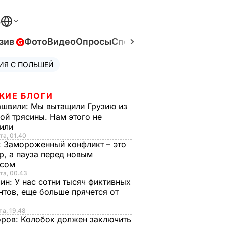
В
зив
Фото
Видео
Опросы
Спецпроекты
Война в Ук
ИЯ С ПОЛЬШЕЙ
ЖИЕ БЛОГИ
ашвили:
Мы вытащили Грузию из
ой трясины. Нам этого не
тили
та, 01.40
:
Замороженный конфликт – это
р, а пауза перед новым
исом
та, 00.43
рин:
У нас сотни тысяч фиктивных
нтов, еще больше прячется от
та, 19.48
оров:
Колобок должен заключить