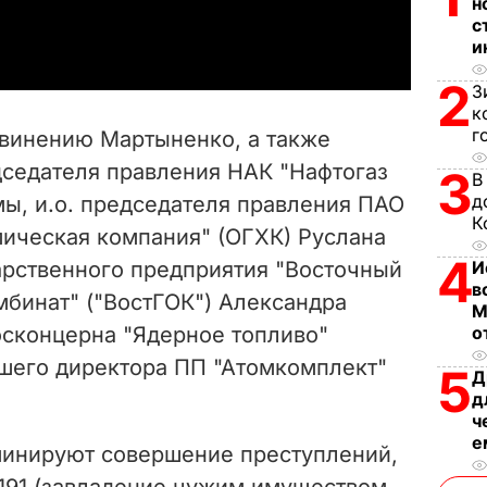
н
a
с
и
y
2
З
V
к
г
бвинению Мартыненко, а также
i
дседателя правления НАК "Нафтогаз
3
В
д
ы, и.о. председателя правления ПАО
d
К
ическая компания" (ОГХК) Руслана
e
4
арственного предприятия "Восточный
И
в
мбинат" ("ВостГОК") Александра
o
М
осконцерна "Ядерное топливо"
о
шего директора ПП "Атомкомплект"
5
Д
д
ч
е
инируют совершение преступлений,
 191 (завладение чужим имуществом