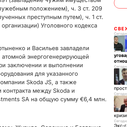
ужебным положением), ч. 3 ст. 209
ученных преступным путем), ч. 1 ст.
 организации) Уголовного кодекса
СВЕ
Сегодня
ртыненко и Васильев завладели
угова
 атомной энергогенерирующей
отнош
ри заключении и выполнении
Сегодня
борудования для указанного
омпании Skoda JS, а также
прос
 контракта между Skoda и
Сегодня
stments SA на общую сумму €6,4 млн.
криз
Сегодня
Экс-г