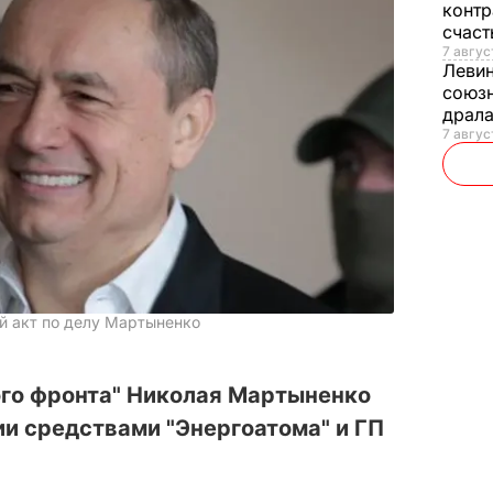
контр
счас
7 авгус
Леви
союзн
драла
7 август
й акт по делу Мартыненко
ого фронта" Николая Мартыненко
и средствами "Энергоатома" и ГП