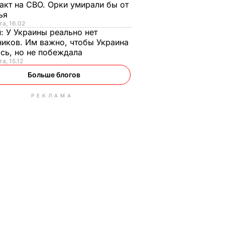
акт на СВО. Орки умирали бы от
тья
та, 16.02
н:
У Украины реально нет
иков. Им важно, чтобы Украина
сь, но не побеждала
а, 15.12
Больше блогов
РЕКЛАМА