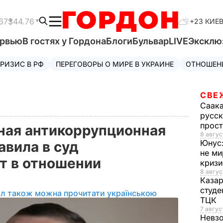
67
$44.76
+23 КИЕ
ервью
В гостях у Гордона
Блоги
Бульвар
LIVE
Эксклю
РИЗИС В РФ
ПЕРЕГОВОРЫ О МИРЕ В УКРАИНЕ
ОТНОШЕН
СВЕ
Саак
русск
прос
ная антикоррупционная
8 авгус
Юнус
авила в суд
не ми
т в отношении
криз
8 авгус
Каза
студе
ал також можна прочитати українською
ТЦК
7 авгус
Невз