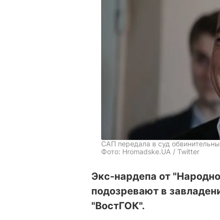
САП передала в суд обвинительны
Фото: Hromadske.UA / Twitter
Экс-нардепа от "Народн
подозревают в завладени
"ВостГОК".