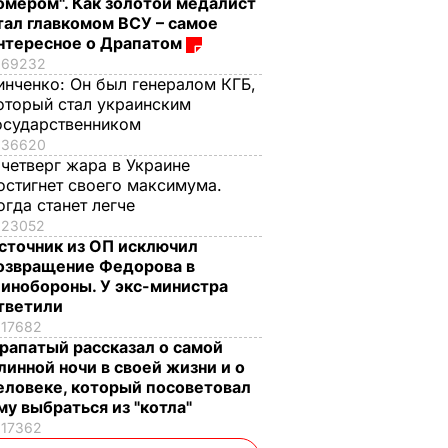
омером". Как золотой медалист
тал главкомом ВСУ – самое
нтересное о Драпатом
69232
инченко:
Он был генералом КГБ,
оторый стал украинским
осударственником
36620
 четверг жара в Украине
остигнет своего максимума.
огда станет легче
23052
сточник из ОП исключил
озвращение Федорова в
инобороны. У экс-министра
тветили
17682
рапатый рассказал о самой
линной ночи в своей жизни и о
еловеке, который посоветовал
му выбраться из "котла"
17362