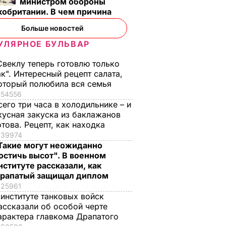
министром обороны
кобритании. В чем причина
Больше новостей
УЛЯРНОЕ БУЛЬВАР
Свеклу теперь готовлю только
ак". Интересный рецепт салата,
оторый полюбила вся семья
54556
сего три часа в холодильнике – и
кусная закуска из баклажанов
отова. Рецепт, как находка
39974
Такие могут неожиданно
остичь высот". В военном
нституте рассказали, как
рапатый защищал диплом
25961
 институте танковых войск
ассказали об особой черте
арактера главкома Драпатого