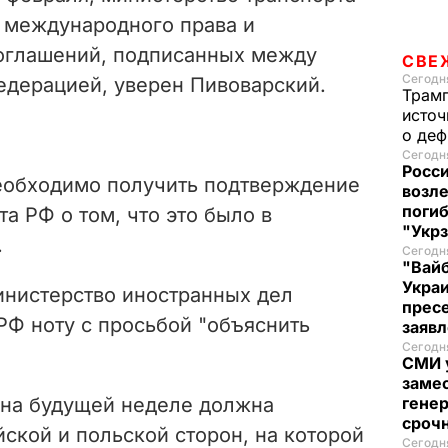
 международного права и
оглашений, подписанных между
СВЕ
Сегодня
едерацией, уверен Пивоварский.
Трам
источ
о де
Сегодня
Росси
необходимо получить подтверждение
возле
погиб
а РФ о том, что это было в
"Укр
.
Сегодня
"Вайб
Укра
инистерство иностранных дел
пресе
Ф ноту с просьбой "объяснить
заяв
Сегодня
СМИ у
замес
 на будущей неделе должна
генер
сроч
йской и польской сторон, на которой
Сегодня