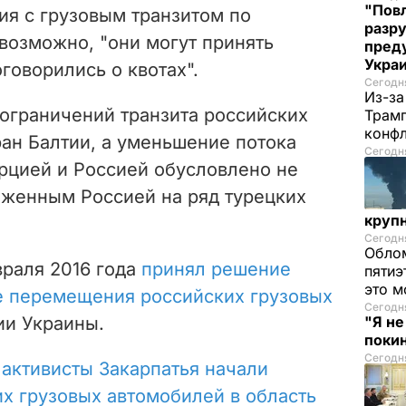
"Повл
ия с грузовым транзитом по
разру
 возможно, "они могут принять
преду
Укра
говорились о квотах".
Сегодня
Из-за
 ограничений транзита российских
Трамп
конф
ан Балтии, а уменьшение потока
Сегодня
рцией и Россией обусловлено не
оженным Россией на ряд турецких
круп
Сегодня
Облом
враля 2016 года
принял решение
пятиэ
это м
е перемещения российских грузовых
Сегодня
ии Украины.
"Я н
покин
Сегодня
е
активисты Закарпатья начали
х грузовых автомобилей в область