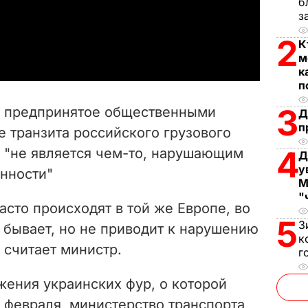
l
б
з
a
2
К
м
y
к
п
V
3
о предпринятое общественными
Д
i
п
 транзита российского грузового
4
у "не является чем-то, нарушающим
d
Д
у
нности"
М
e
"
асто происходят в той же Европе, во
o
5
З
 бывает, но не приводит к нарушению
к
 считает министр.
г
жения украинских фур, о которой
4 февраля, министерство транспорта