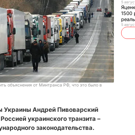
5 авгус
Яцен
1500 
реал
5 авгус
ть объяснения от Минтранса РФ, что это было в
ы Украины Андрей Пивоварский
 Россией украинского транзита –
народного законодательства.