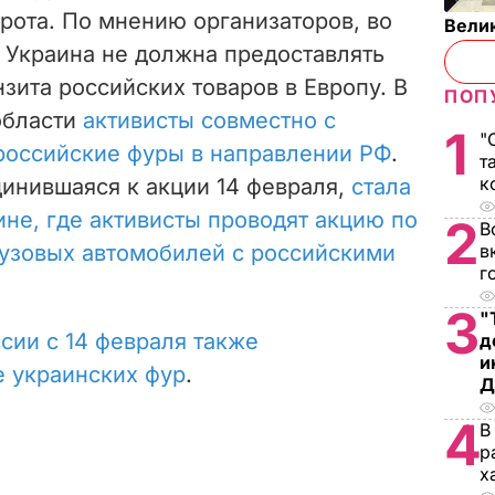
рота. По мнению организаторов, во
Вели
 Украина не должна предоставлять
зита российских товаров в Европу. В
ПОП
области
активисты совместно с
1
"
российские фуры в направлении РФ
.
т
к
динившаяся к акции 14 февраля,
стала
не, где активисты проводят акцию по
2
В
узовых автомобилей с российскими
в
г
3
"
сии с 14 февраля также
д
и
 украинских фур
.
Д
4
В
р
х