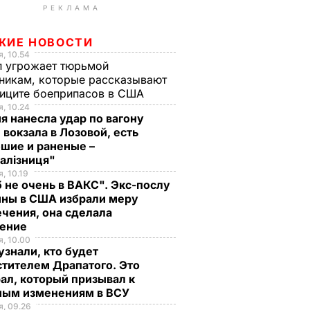
РЕКЛАМА
ЖИЕ НОВОСТИ
, 10.54
п угрожает тюрьмой
никам, которые рассказывают
фиците боеприпасов в США
, 10.24
я нанесла удар по вагону
 вокзала в Лозовой, есть
шие и раненые –
залізниця"
, 10.19
 не очень в ВАКС". Экс-послу
ины в США избрали меру
чения, она сделала
ление
, 10.00
знали, кто будет
тителем Драпатого. Это
ал, который призывал к
ным изменениям в ВСУ
, 09.26