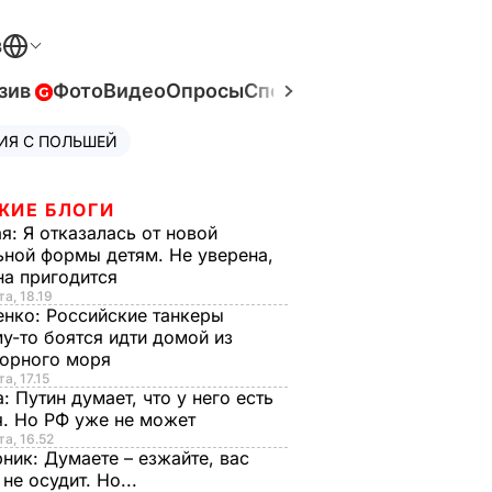
В
зив
Фото
Видео
Опросы
Спецпроекты
Война в Ук
ИЯ С ПОЛЬШЕЙ
ЖИЕ БЛОГИ
ая:
Я отказалась от новой
ной формы детям. Не уверена,
на пригодится
та, 18.19
енко:
Российские танкеры
у-то боятся идти домой из
орного моря
а, 17.15
а:
Путин думает, что у него есть
. Но РФ уже не может
та, 16.52
рник:
Думаете – езжайте, вас
 не осудит. Но...