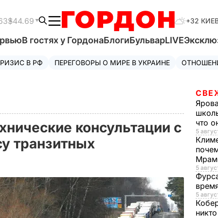
63
$44.69
+32 КИЕ
ервью
В гостях у Гордона
Блоги
Бульвар
LIVE
Эксклю
РИЗИС В РФ
ПЕРЕГОВОРЫ О МИРЕ В УКРАИНЕ
ОТНОШЕН
СВЕ
Яров
школь
что о
ехнические консультации с
5 авгус
Клим
су транзитных
почем
Мрам
5 август
Фурс
время
5 авгус
Кобе
никто