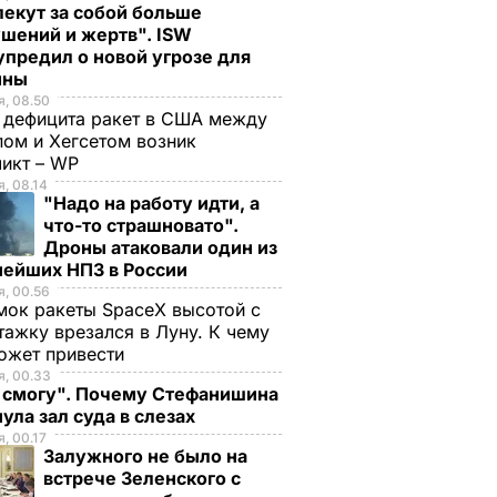
екут за собой больше
шений и жертв". ISW
предил о новой угрозе для
ины
, 08.50
 дефицита ракет в США между
ом и Хегсетом возник
ликт – WP
, 08.14
"Надо на работу идти, а
что-то страшновато".
Дроны атаковали один из
нейших НПЗ в России
, 00.56
ок ракеты SpaceX высотой с
тажку врезался в Луну. К чему
ожет привести
, 00.33
е смогу". Почему Стефанишина
ула зал суда в слезах
, 00.17
Залужного не было на
встрече Зеленского с