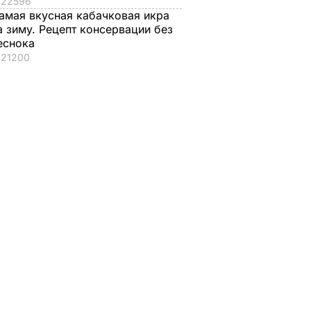
22596
амая вкусная кабачковая икра
а зиму. Рецепт консервации без
еснока
21200