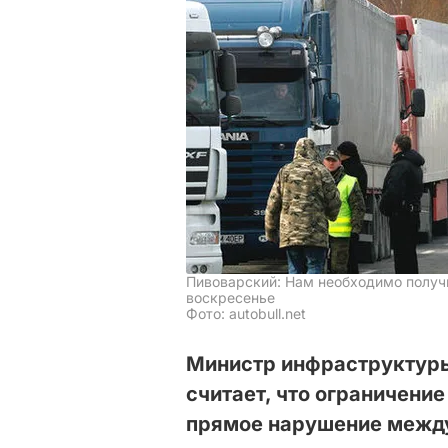
Пивоварский: Нам необходимо получи
воскресенье
Фото: autobull.net
Министр инфраструктур
считает, что ограничение
прямое нарушение между