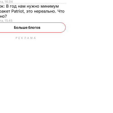
та, 16.04
юк:
В год нам нужно минимум
ракет Patriot, это нереально. Что
ьно?
та, 15.45
Больше блогов
РЕКЛАМА