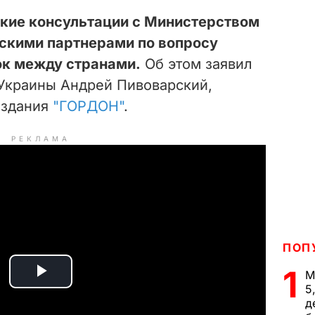
ские консультации с Министерством
йскими партнерами по вопросу
ок между странами.
Об этом заявил
Украины Андрей Пивоварский,
издания
"ГОРДОН"
.
РЕКЛАМА
ПОП
1
М
P
5
д