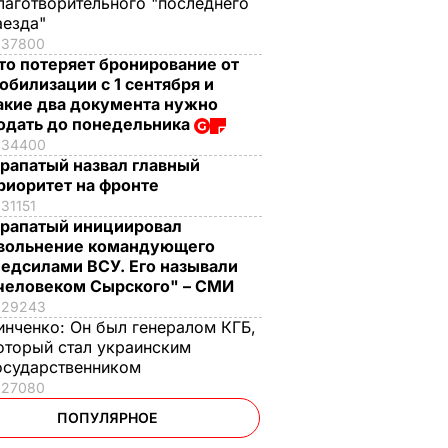
лаготворительного "последнего
аезда"
37800
то потеряет бронирование от
обилизации с 1 сентября и
акие два документа нужно
одать до понедельника
34400
рапатый назвал главный
риоритет на фронте
31151
рапатый инициировал
вольнение командующего
едсилами ВСУ. Его называли
человеком Сырского" – СМИ
29243
инченко:
Он был генералом КГБ,
оторый стал украинским
осударственником
27080
ПОПУЛЯРНОЕ