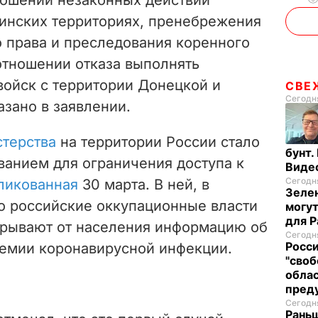
аинских территориях, пренебрежения
права и преследования коренного
отношении отказа выполнять
войск с территории Донецкой и
СВЕ
Сегодня
азано в заявлении.
стерства
на территории России стало
бунт.
ванием для ограничения доступа к
Виде
Сегодня
ликованная
30 марта. В ней, в
Зелен
то российские оккупационные власти
могут
для P
крывают от населения информацию об
Сегодня
Росси
емии коронавирусной инфекции.
"своб
облас
пред
Сегодня
Раньш