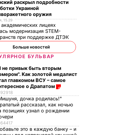
нский раскрыл подробности
аботки Украиной
иворакетного оружия
, 15.29
 академических лицеях
ась модернизация STEM-
ранств при поддержке ДТЭК​
Больше новостей
УЛЯРНОЕ БУЛЬВАР
Я не привык быть вторым
омером". Как золотой медалист
тал главкомом ВСУ – самое
нтересное о Драпатом
92918
Мишуня, дочка родилась!"
рапатый рассказал, как ночью
а позициях узнал о рождении
очери
64417
обавьте это в каждую банку – и