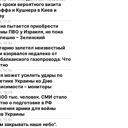
 сроки вероятного визита
ффа и Кушнера в Киев и
ву
, 17.21
ина пытается приобрести
мы ПВО у Израиля, но пока
спешно – Зеленский
, 16.53
гарию залетел неизвестный
и взорвался недалеко от
балканского газопровода. Что
стно
, 16.10
я может усилить удары по
етике Украины ко Дню
висимости – мониторы
, 16.06
00 тыс. человек. СМИ стало
тно о подготовке в РФ
лнения армии для войны
ив Украины
, 15.46
м закрывать наше небо".