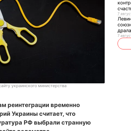
контр
счас
7 авгус
Леви
союзн
драла
7 август
 сайту украинского министерства
ам реинтеграции временно
ий Украины считает, что
уратура РФ выбрали странную