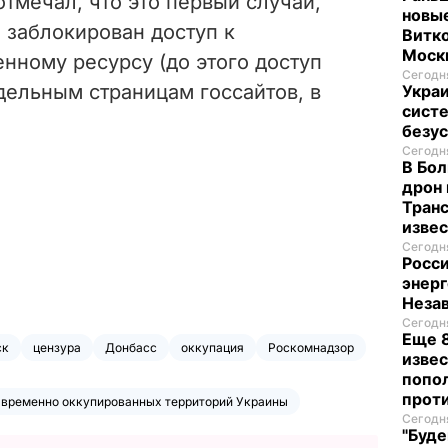
тмечал, что это первый случай,
новые
 заблокирован доступ к
Витко
Моск
нному ресурсу (до этого доступ
Сегодня
дельным страницам госсайтов, в
Укра
систе
безу
Сегодня
В Бол
дрон 
Транс
изве
Сегодня
Росси
энерг
Неза
Сегодня
Еще 8
ск
цензура
Донбасс
оккупация
Роскомнадзор
извес
попо
прот
 временно оккупированных территорий Украины
Сегодня
"Буде