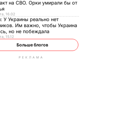
акт на СВО. Орки умирали бы от
тья
та, 16.02
н:
У Украины реально нет
иков. Им важно, чтобы Украина
сь, но не побеждала
а, 15.12
Больше блогов
РЕКЛАМА