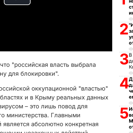
н
P
с
и
l
2
"
a
з
у
y
о
3
В
V
д
 что "российская власть выбрала
К
i
ну для блокировки".
4
Д
d
д
российской оккупационной "властью"
ч
e
областях и в Крыму реальных данных
е
вирусом – это лишь повод для
5
И
o
го министерства. Главными
в
М
й является абсолютно конкретная
о
тношении незаконных действий