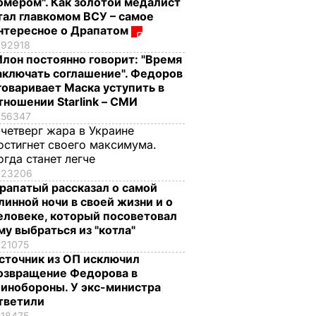
омером". Как золотой медалист
тал главкомом ВСУ – самое
нтересное о Драпатом
92918
Илон постоянно говорит: "Время
аключать соглашение". Федоров
говаривает Маска уступить в
тношении Starlink – СМИ
56347
 четверг жара в Украине
остигнет своего максимума.
огда станет легче
23206
рапатый рассказал о самой
линной ночи в своей жизни и о
еловеке, который посоветовал
му выбраться из "котла"
21075
сточник из ОП исключил
озвращение Федорова в
инобороны. У экс-министра
тветили
18475