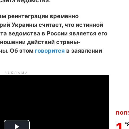
сайта ведомства.
ам реинтеграции временно
ий Украины считает, что истинной
та ведомства в России является его
тношении действий страны-
ны. Об этом
говорится
в заявлении
РЕКЛАМА
ПОП
1
"