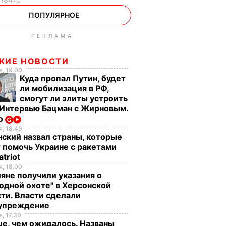
ПОПУЛЯРНОЕ
РЕКЛАМА
ЖИЕ НОВОСТИ
, 19.00
Куда пропал Путин, будет
ли мобилизация в РФ,
смогут ли элиты устроить
 Интервью Бацман с Жирновым.
о
, 18.49
ский назвал страны, которые
 помочь Украине с ракетами
atriot
, 18.00
яне получили указания о
одной охоте" в Херсонской
ти. Власти сделали
упреждение
, 17.30
е, чем ожидалось. Названы