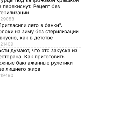
гурцы под капроновой крышкой
е перекиснут. Рецепт без
терилизации
29088
Пригласили лето в банки".
блоки на зиму без стерилизации
 вкусно, как в детстве
21409
ости думают, что это закуска из
есторана. Как приготовить
ежные баклажанные рулетики
ез лишнего жира
19490
азал о
Кулеба объяснил,
Как опытные
нере
почему Трамп на
огородники
самом деле
выбирают самый
придрался к
сладкий арбуз. Сем
костюму
признаков спелой и
Зеленского
сочной ягоды
8 августа, 08.33
МИР
8 августа, 00.21
БУЛЬВАР