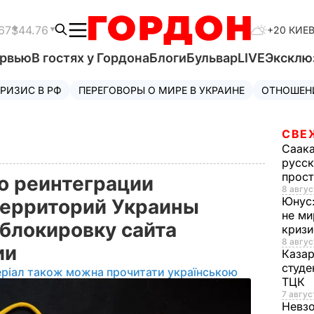
67
$44.76
+20 КИЕ
ервью
В гостях у Гордона
Блоги
Бульвар
LIVE
Эксклю
РИЗИС В РФ
ПЕРЕГОВОРЫ О МИРЕ В УКРАИНЕ
ОТНОШЕН
СВЕ
Саак
русск
прос
о реинтеграции
8 авгус
Юнус
территорий Украины
не ми
 блокировку сайта
криз
8 авгус
ии
Каза
студе
еріал також можна прочитати українською
ТЦК
7 авгус
Невз