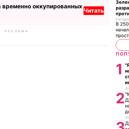
Зеле
а временно оккупированных
разр
Читать
прот
Сегодня
В 250
начал
РЕКЛАМА
прост
ПОП
1
"
н
с
и
2
"
Д
н
д
3
Д