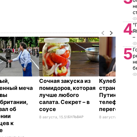
о
н
с
4
"
Я
–
5
Г
р
н
б
ый,
Сочная закуска из
Кулеба расск
енный меча
помидоров, которая
странной ма
евы
лучше любого
Путина вести
британии,
салата. Секрет – в
телефонные
зал об
соусе
переговоры
ении
8 августа, 15.51
БУЛЬВАР
8 августа, 10.25
МИР
цев к
не