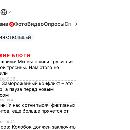
В
зив
Фото
Видео
Опросы
Спецпроекты
Война в Ук
ИЯ С ПОЛЬШЕЙ
ЖИЕ БЛОГИ
ашвили:
Мы вытащили Грузию из
ой трясины. Нам этого не
тили
та, 01.40
:
Замороженный конфликт – это
р, а пауза перед новым
исом
та, 00.43
рин:
У нас сотни тысяч фиктивных
нтов, еще больше прячется от
та, 19.48
оров:
Колобок должен заключить