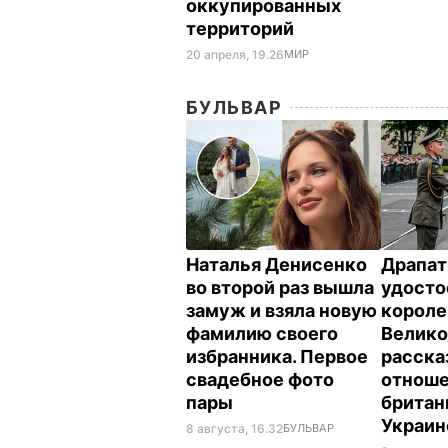
оккупированных
территорий
20 апреля, 19.26
МИР
БУЛЬВАР
Наталья Денисенко
Драпат
во второй раз вышла
удосто
замуж и взяла новую
корол
фамилию своего
Велико
избранника. Первое
расска
свадебное фото
отнош
пары
британ
Украи
8 августа, 16.32
БУЛЬВАР