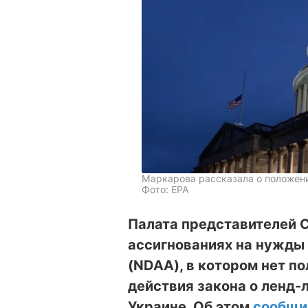
Маркарова рассказала о положен
Фото: EPA
Палата представителей 
ассигнованиях на нужды
(NDAA), в котором нет п
действия закона о ленд-
Украине. Об этом
сообщи