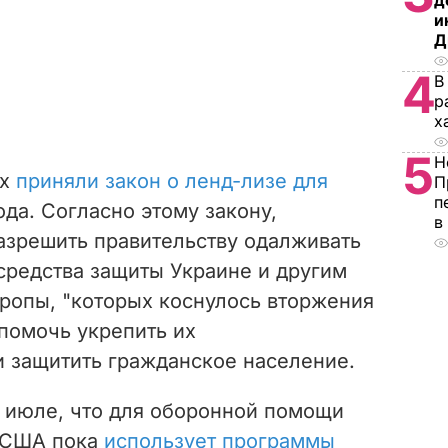
д
и
Д
4
В
р
х
5
Н
ах
приняли закон о ленд-лизе для
П
п
ода. Согласно этому закону,
в
азрешить правительству одалживать
 средства защиты Украине и другим
ропы, "которых коснулось вторжения
 помочь укрепить их
 защитить гражданское население.
 июле, что для оборонной помощи
 США пока
использует программы