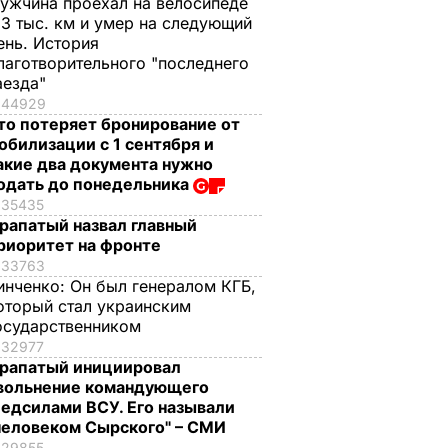
ужчина проехал на велосипеде
,3 тыс. км и умер на следующий
ень. История
лаготворительного "последнего
аезда"
44929
то потеряет бронирование от
обилизации с 1 сентября и
акие два документа нужно
одать до понедельника
35435
рапатый назвал главный
риоритет на фронте
33763
инченко:
Он был генералом КГБ,
оторый стал украинским
осударственником
32977
рапатый инициировал
вольнение командующего
едсилами ВСУ. Его называли
человеком Сырского" – СМИ
29855