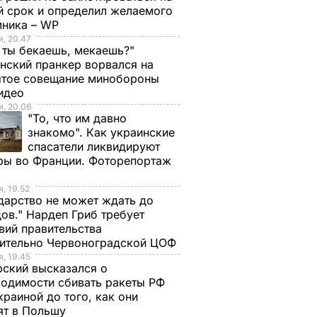
й срок и определил желаемого
мника – WP
, 20.47
 ты бекаешь, мекаешь?"
нский пранкер ворвался на
ытое совещание минобороны
Видео
, 20.06
"То, что им давно
знакомо". Как украинские
спасатели ликвидируют
ры во Франции. Фоторепортаж
, 19.52
дарство не может ждать до
ов." Нардеп Гриб требует
вий правительства
сительно Червоноградской ЦОФ
, 19.45
ский высказался о
одимости сбивать ракеты РФ
краиной до того, как они
ят в Польшу