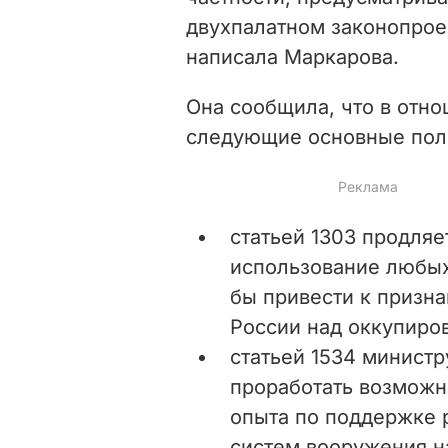
двухпалатном законопроект
написала Маркарова.
Она сообщила, что в отн
следующие основные пол
статьей 1303 продляе
использование любых
бы привести к призн
России над оккупиро
статьей 1534 минист
проработать возможн
опыта по поддержке 
систем вооружения на