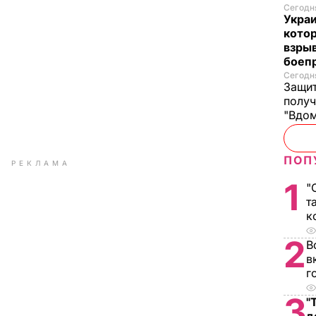
Сегодня
Украи
кото
взрыв
боеп
Сегодня
Защит
получ
"Вдом
ПОП
РЕКЛАМА
1
"
т
к
2
В
в
г
3
"