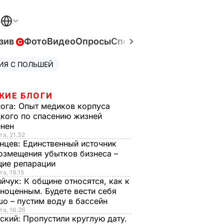
В
зив
Фото
Видео
Опросы
Спецпроекты
Война в Ук
ИЯ С ПОЛЬШЕЙ
ЖИЕ БЛОГИ
нога:
Опыт медиков корпуса
кого по спасению жизней
енен
та, 21.32
нцев:
Единственный источник
озмещения убытков бизнеса –
щие репарации
та, 19.15
ийчук:
К общине относятся, как к
ноценным. Будете вести себя
о – пустим воду в бассейн
та, 16.26
ский:
Пропустили круглую дату.