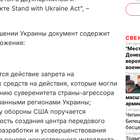
е Stand with Ukraine Act", –
ошении Украины документ содержит
СВЕ
ожения:
Сегодня
"Мест
Донец
вероя
воен
тся действие запрета на
Сегодня
 средств на действия, которые могли
анию суверенитета страны-агрессора
масш
ванными регионами Украины;
арми
Сегодня
ру обороны США поручается
Чепи
ость создания центра передового
Билец
бесц
разработки и усовершенствования
Сегодня
Трамп
 основе искусственного интеллекта.