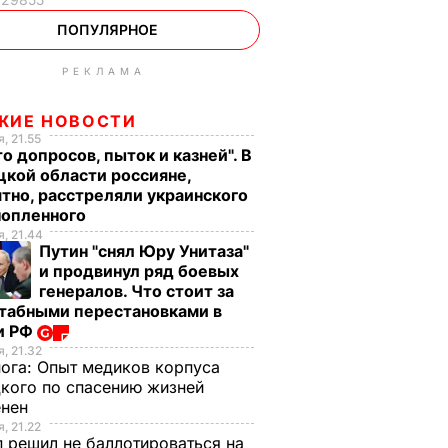
ПОПУЛЯРНОЕ
РЕКЛАМА
ЖИЕ НОВОСТИ
, 21.55
о допросов, пыток и казней". В
кой области россияне,
тно, расстреляли украинского
нопленного
, 21.44
Путин "снял Юру Унитаза"
и продвинул ряд боевых
генералов. Что стоит за
табными перестановками в
и РФ
, 21.32
нога:
Опыт медиков корпуса
кого по спасению жизней
енен
, 21.22
 решил не баллотироваться на