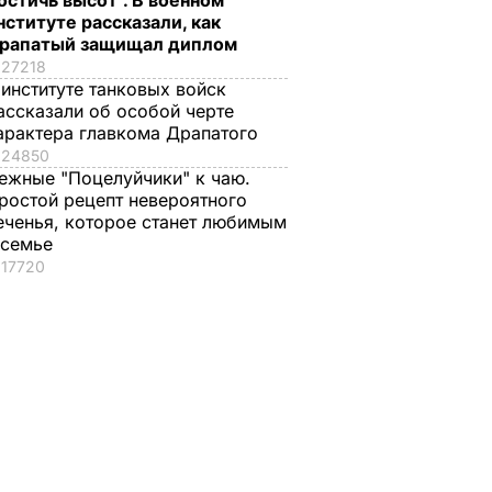
остичь высот". В военном
нституте рассказали, как
рапатый защищал диплом
27218
 институте танковых войск
ассказали об особой черте
арактера главкома Драпатого
24850
ежные "Поцелуйчики" к чаю.
ростой рецепт невероятного
еченья, которое станет любимым
 семье
17720