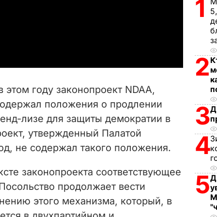
1
М
l
5
д
б
a
з
y
2
К
м
V
к
в этом году законопроект NDAA,
п
i
содержал положения о продлении
3
Д
ленд-лизе для защиты демократии в
п
d
роект, утвержденный Палатой
4
З
e
од, не содержал такого положения.
к
г
o
ксте законопроекта соответствующее
5
Д
Посольство продолжает вести
у
М
нению этого механизма, который, в
"
ется в двухпартийном и