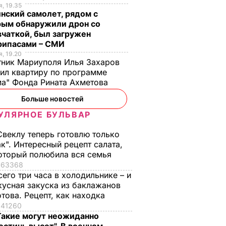
, 19.35
нский самолет, рядом с
рым обнаружили дрон со
чаткой, был загружен
рипасами – СМИ
, 19.20
ник Мариуполя Илья Захаров
ил квартиру по программе
а" Фонда Рината Ахметова
Больше новостей
УЛЯРНОЕ БУЛЬВАР
Свеклу теперь готовлю только
ак". Интересный рецепт салата,
оторый полюбила вся семья
63368
сего три часа в холодильнике – и
кусная закуска из баклажанов
отова. Рецепт, как находка
41260
Такие могут неожиданно