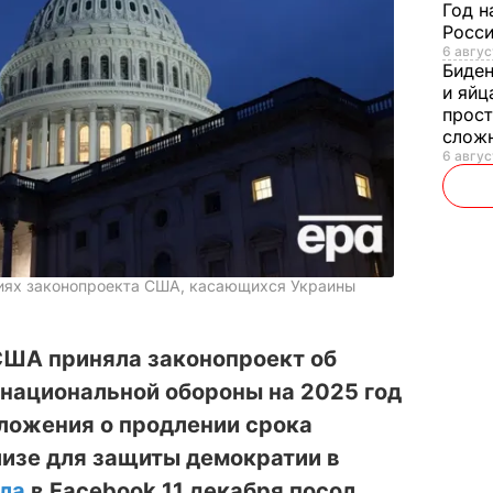
Год н
Росси
6 авгус
Биде
и яйц
прост
слож
6 авгус
иях законопроекта США, касающихся Украины
США приняла законопроект об
 национальной обороны на 2025 год
оложения о продлении срока
лизе для защиты демократии в
ла
в Facebook 11 декабря посол