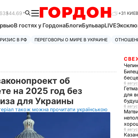
63
$44.69
+31 КИЕ
ервью
В гостях у Гордона
Блоги
Бульвар
LIVE
Эксклю
РИЗИС В РФ
ПЕРЕГОВОРЫ О МИРЕ В УКРАИНЕ
ОТНОШЕН
СВЕ
Чепи
Билец
бесц
аконопроект об
6 авгус
Гетма
е на 2025 год без
для в
лиза для Украины
буду
6 авгус
теріал також можна прочитати українською
Матв
непол
хорош
6 авгус
Казан