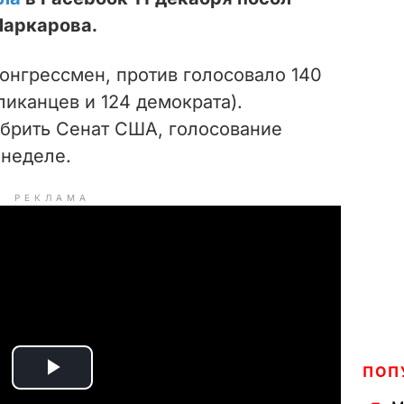
Маркарова.
онгрессмен, против голосовало 140
ликанцев и 124 демократа).
брить Сенат США, голосование
неделе.
РЕКЛАМА
ПОП
P