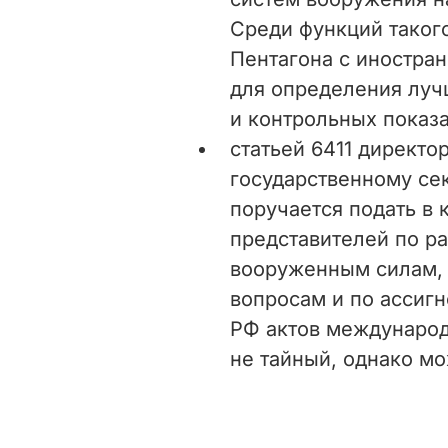
Среди функций такого
Пентагона с иностра
для определения лучш
и контрольных показа
статьей 6411 директо
государственному се
поручается подать в 
представителей по р
вооруженным силам,
вопросам и по ассиг
РФ актов международ
не тайный, однако м