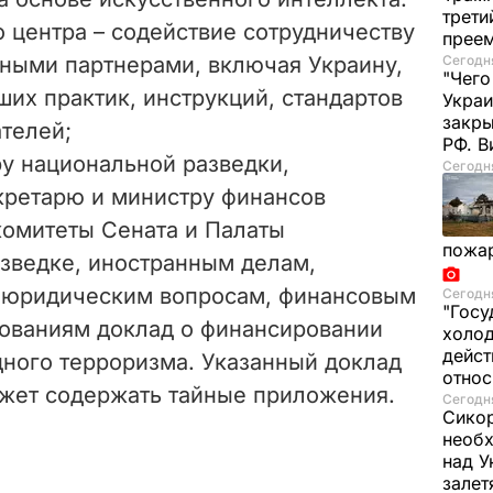
трети
 центра – содействие сотрудничеству
прее
нными партнерами, включая Украину,
Сегодня
"Чего
их практик, инструкций, стандартов
Украи
закр
телей;
РФ. 
ру национальной разведки,
Сегодня
кретарю и министру финансов
комитеты Сената и Палаты
пожа
азведке, иностранным делам,
 юридическим вопросам, финансовым
Сегодня
"Госу
нованиям доклад о финансировании
холод
дейст
ного терроризма. Указанный доклад
отно
ожет содержать тайные приложения.
Сегодня
Сикор
необх
над У
залет