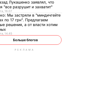
азад Лукашенко заявлял, что
я "все разрушит и захватит"
та, 16.07
нко:
Мы застряли в "миндичгейте
ах по 17 грн". Предлагаем
ые решения, а от власти хотим
ных
та, 14.45
Больше блогов
РЕКЛАМА