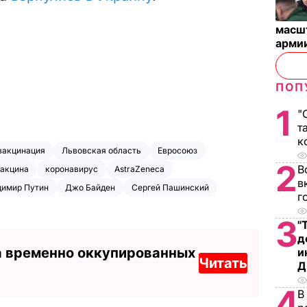
масш
арми
ПОП
1
"
т
к
вакцинация
Львовская область
Евросоюз
2
В
акцина
коронавирус
AstraZeneca
в
димир Путин
Джо Байден
Сергей Пашинский
г
3
"
д
а временно оккупированных
и
Читать
Д
4
В