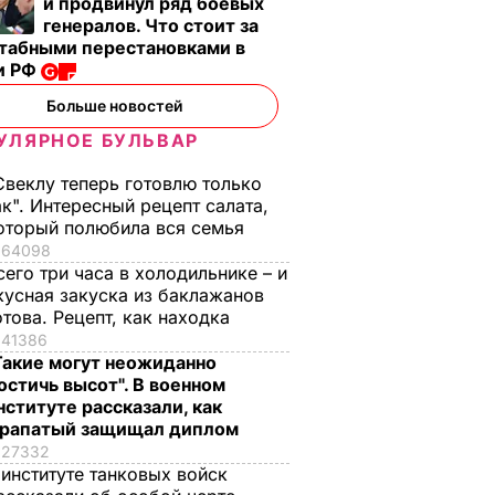
и продвинул ряд боевых
генералов. Что стоит за
табными перестановками в
и РФ
Больше новостей
УЛЯРНОЕ БУЛЬВАР
Свеклу теперь готовлю только
ак". Интересный рецепт салата,
оторый полюбила вся семья
64098
сего три часа в холодильнике – и
кусная закуска из баклажанов
отова. Рецепт, как находка
41386
Такие могут неожиданно
остичь высот". В военном
нституте рассказали, как
рапатый защищал диплом
27332
 институте танковых войск