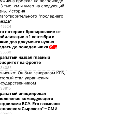
ужчина проехал на велосипеде
,3 тыс. км и умер на следующий
ень. История
лаготворительного "последнего
аезда"
45524
то потеряет бронирование от
обилизации с 1 сентября и
акие два документа нужно
одать до понедельника
35560
рапатый назвал главный
риоритет на фронте
34085
инченко:
Он был генералом КГБ,
оторый стал украинским
осударственником
33815
рапатый инициировал
вольнение командующего
едсилами ВСУ. Его называли
человеком Сырского" – СМИ
29920