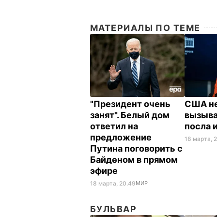
МАТЕРИАЛЫ ПО ТЕМЕ
"Президент очень
США не
занят". Белый дом
вызыва
ответил на
посла 
предложение
18 марта, 
Путина поговорить с
Байденом в прямом
эфире
18 марта, 20.49
МИР
БУЛЬВАР