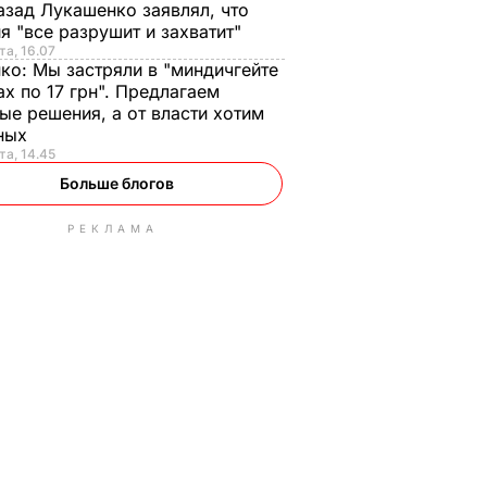
азад Лукашенко заявлял, что
я "все разрушит и захватит"
та, 16.07
нко:
Мы застряли в "миндичгейте
ах по 17 грн". Предлагаем
ые решения, а от власти хотим
ных
та, 14.45
Больше блогов
РЕКЛАМА