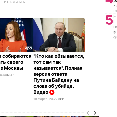
р
РЕКЛАМА
х
5
Н
П
п
в
 собираются
"Кто как обзывается,
ть своего
тот сам так
из Москвы
называется". Полная
версия ответа
20.40
МИР
Путина Байдену на
слова об убийце.
Видео
18 марта, 20.27
МИР