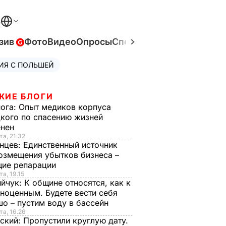
В
зив
Фото
Видео
Опросы
Спецпроекты
Война в Ук
ИЯ С ПОЛЬШЕЙ
ЖИЕ БЛОГИ
нога:
Опыт медиков корпуса
кого по спасению жизней
енен
та, 21.32
нцев:
Единственный источник
озмещения убытков бизнеса –
щие репарации
та, 19.15
ийчук:
К общине относятся, как к
ноценным. Будете вести себя
о – пустим воду в бассейн
та, 16.26
ский:
Пропустили круглую дату.