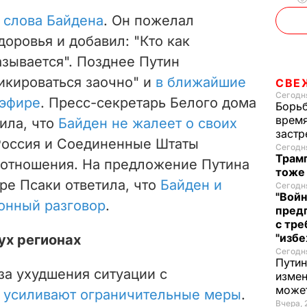
а слова Байдена
. Он пожелал
оровья и добавил: "Кто как
азывается". Позднее Путин
икироваться заочно" и
в ближайшие
СВЕ
Сегодня
 эфире
.
Пресс-секретарь Белого дома
Борьб
время
ила, что
Байден не жалеет о своих
застр
 Россия и Соединенные Штаты
Сегодня
Трамп
отношения. На предложение Путина
тоже
ре Псаки ответила, что
Байден и
Сегодня
"Войн
онный разговор
.
пред
с тре
"избе
ух регионах
Сегодня
Путин
за ухудшения ситуации с
измен
може
а
усиливают ограничительные меры
.
Вчера, 