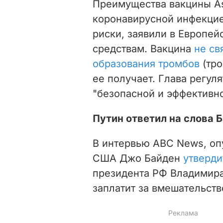
Преимущества вакцины As
коронавирусной инфекцие
риски, заявили в Европей
средствам. Вакцина
не св
образования тромбов
(тро
ее получает. Г
лава регул
"безопасной и эффективно
Путин ответил на слова 
В интервью ABC News, оп
США Джо Байден
утверди
президента РФ Владимира 
заплатит за вмешательст