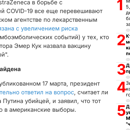
1
М
traZeneca в борьбе с
5
i
й COVID-19 все еще перевешивают
д
б
ском агентстве по лекарственным
d
з
язана с увеличением риска
e
2
К
мбоэмболических событий) у тех, кто
м
ятора Эмер Кук назвала вакцину
o
к
п
й".
3
Д
Байдена
п
4
убликованном 17 марта, президент
З
к
тельно ответил на вопрос
, считает ли
г
Путина убийцей, и заявил, что тот
5
Д
во в американские выборы.
у
М
"