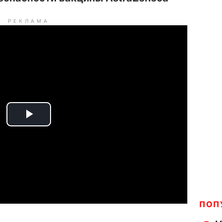
РЕКЛАМА
P
l
a
y
ПОП
V