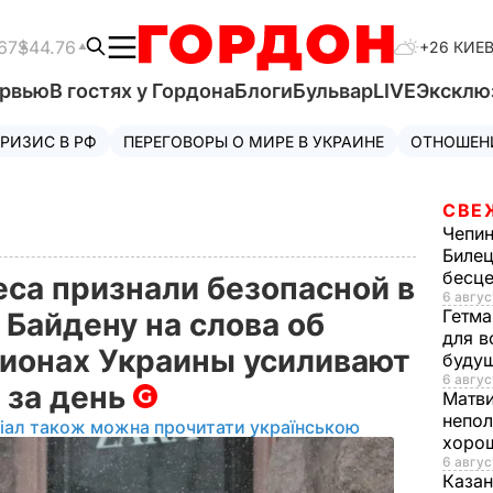
67
$44.76
+26 КИЕ
ервью
В гостях у Гордона
Блоги
Бульвар
LIVE
Эксклю
РИЗИС В РФ
ПЕРЕГОВОРЫ О МИРЕ В УКРАИНЕ
ОТНОШЕН
СВЕ
Чепи
Билец
бесц
eca признали безопасной в
6 авгус
Гетма
 Байдену на слова об
для в
егионах Украины усиливают
буду
6 авгус
 за день
Матв
непол
іал також можна прочитати українською
хорош
6 авгус
Казан