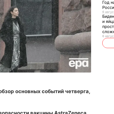
Год н
Росси
6 авгус
Биде
и яйц
прост
слож
6 авгус
обзор основных событий четверга,
езопасности вакцины AstraZeneca