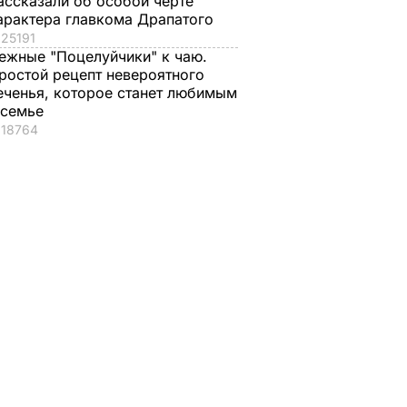
ассказали об особой черте
арактера главкома Драпатого
25191
ежные "Поцелуйчики" к чаю.
ростой рецепт невероятного
еченья, которое станет любимым
 семье
18764