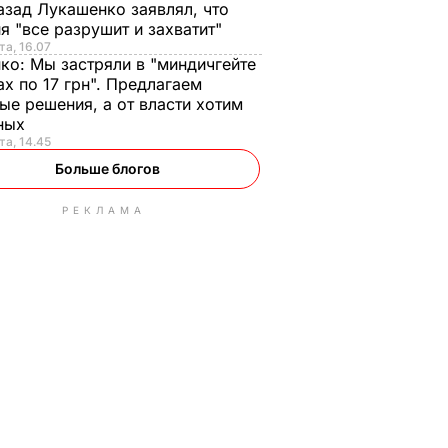
азад Лукашенко заявлял, что
я "все разрушит и захватит"
та, 16.07
нко:
Мы застряли в "миндичгейте
ах по 17 грн". Предлагаем
ые решения, а от власти хотим
ных
та, 14.45
Больше блогов
РЕКЛАМА