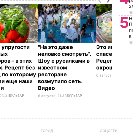
р
х
5
Н
П
п
в
 упругости
"На это даже
Это именно то
ных
неловко смотреть".
спасет в жару
ров – в этих
Шоу с русалками в
Рецепт вкус
х. Рецепт без
известном
окрошки
, по которому
ресторане
6 августа, 18.21
БУЛЬ
ли еще наши
возмутило сеть.
ки
Видео
23.31
БУЛЬВАР
6 августа, 21.33
БУЛЬВАР
ГОРОД
СОЦСЕТИ