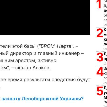
1
М
5
l
д
б
a
з
2
y
К
м
V
к
п
ели этой базы (
"БРСМ-Нафта"
. –
i
3
ьный директор и главный инженер –
Д
п
ашним арестом, активно
d
4
ем", – сказал Аваков.
З
e
к
г
ее время результаты следствия будут
o
.
5
Д
у
М
о захвату Левобережной Украины?
"