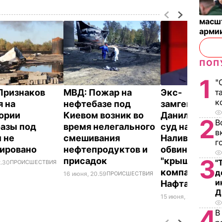
масш
арми
ПОП
1
"
т
Признаков
МВД: Пожар на
Экс-
к
я на
нефтебазе под
замгенпроку
ории
Киевом возник во
Даниленко по
2
В
азы под
время нелегального
суд на главу 
в
 не
смешивания
Наливайченко
г
сировано
нефтепродуктов и
обвинение в
3
присадок
"крышевании
"
2.30
ПРОИСШЕСТВИЯ
компании "Б
д
16 июня, 20.59
ПРОИСШЕСТВИЯ
и
Нафта"
Д
15 июня, 21.24
ПОЛИТ
4
В