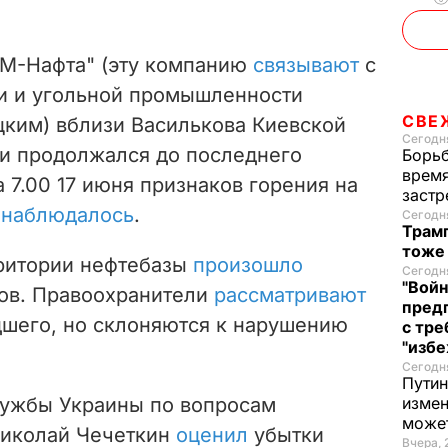
СМ-Нафта" (эту компанию
связывают
с
и и угольной промышленности
СВЕ
ким) вблизи Василькова Киевской
Сегодня
и продолжался до последнего
Борьб
время
 7.00 17 июня признаков горения на
застр
 наблюдалось
.
Сегодня
Трамп
тоже
ритории нефтебазы
произошло
Сегодня
"Войн
ов. Правоохранители
рассматривают
пред
шего, но склоняются к нарушению
с тре
"избе
Сегодня
Путин
лужбы Украины по вопросам
измен
може
Николай Чечеткин
оценил
убытки
Вчера, 