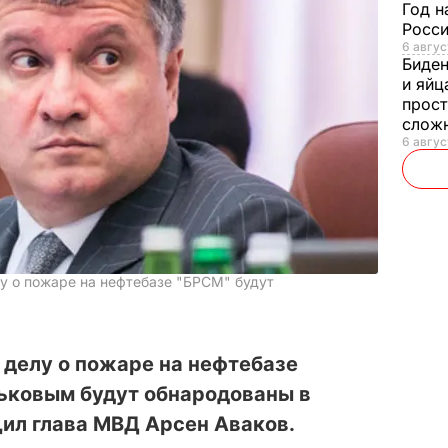
Год н
Росси
6 авгус
Биде
и яйц
прост
слож
6 авгус
лу о пожаре на нефтебазе "БРСМ" будут
 делу о пожаре на нефтебазе
ьковым будут обнародованы в
ил глава МВД Арсен Аваков.