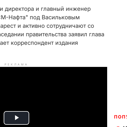
и директора и главный инженер
СМ-Нафта" под Васильковым
рест и активно сотрудничают со
аседании правительства заявил глава
ает корреспондент издания
РЕКЛАМА
ПОП
P