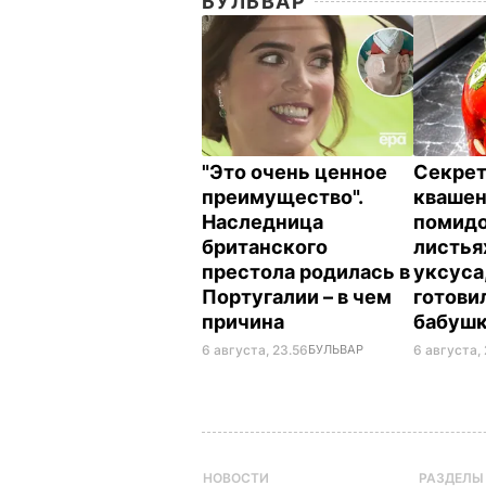
БУЛЬВАР
"Это очень ценное
Секрет
преимущество".
кваше
Наследница
помидо
британского
листья
престола родилась в
уксуса
Португалии – в чем
готови
причина
бабуш
6 августа, 23.56
БУЛЬВАР
6 августа, 
НОВОСТИ
РАЗДЕЛЫ