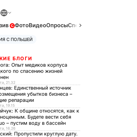
В
зив
Фото
Видео
Опросы
Спецпроекты
Война в Ук
ИЯ С ПОЛЬШЕЙ
ЖИЕ БЛОГИ
нога:
Опыт медиков корпуса
кого по спасению жизней
енен
та, 21.32
нцев:
Единственный источник
озмещения убытков бизнеса –
щие репарации
та, 19.15
ийчук:
К общине относятся, как к
ноценным. Будете вести себя
о – пустим воду в бассейн
та, 16.26
ский:
Пропустили круглую дату.