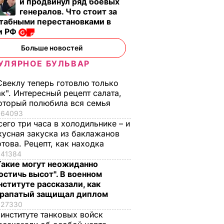
и продвинул ряд боевых
генералов. Что стоит за
табными перестановками в
и РФ
Больше новостей
УЛЯРНОЕ БУЛЬВАР
Свеклу теперь готовлю только
ак". Интересный рецепт салата,
Аваков предложил
Аваков: Причиной
оторый полюбила вся семья
рора
арестовать
пожара на
64093
даст в
имущество
нефтебазе под
сего три часа в холодильнике – и
СБУ
компании "БРСМ-
Киевом стало
кусная закуска из баклажанов
 за
Нафта"
системное
отова. Рецепт, как находка
нарушение правил
15 июня, 16.15
ДЕНЬГИ
41384
"
безопасности
Такие могут неожиданно
РСМ-
остичь высот". В военном
15 июня, 15.36
ПРОИСШЕСТВИЯ
нституте рассказали, как
рапатый защищал диплом
ИКА
27330
 институте танковых войск