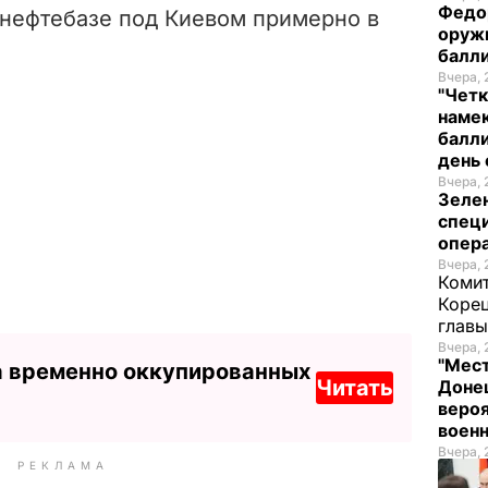
Федо
 нефтебазе под Киевом примерно в
оруж
балл
Вчера, 
"Четк
намек
балли
день 
Вчера, 
Зеле
спец
опера
Вчера, 
Комит
Корец
глав
Вчера, 
"Мест
а временно оккупированных
Читать
Донец
вероя
воен
Вчера, 
РЕКЛАМА