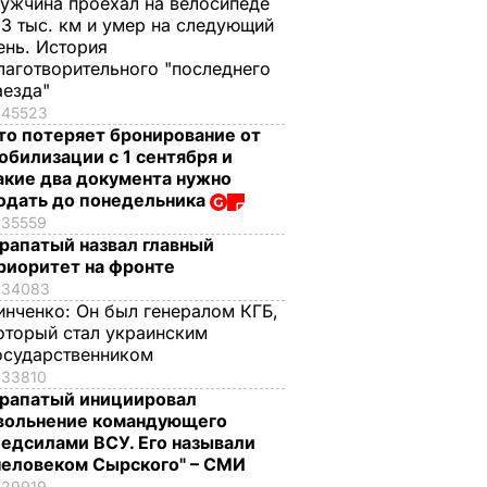
ужчина проехал на велосипеде
,3 тыс. км и умер на следующий
ень. История
лаготворительного "последнего
аезда"
45523
то потеряет бронирование от
обилизации с 1 сентября и
акие два документа нужно
одать до понедельника
35559
рапатый назвал главный
риоритет на фронте
34083
инченко:
Он был генералом КГБ,
оторый стал украинским
осударственником
33810
рапатый инициировал
вольнение командующего
едсилами ВСУ. Его называли
человеком Сырского" – СМИ
29919