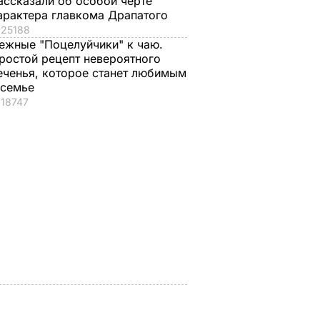
ассказали об особой черте
арактера главкома Драпатого
25188
ежные "Поцелуйчики" к чаю.
ростой рецепт невероятного
еченья, которое станет любимым
 семье
18747
, что
"Хрустящие
Жену Роналду
.
снаружи и нежные
назвали толстой. Ч
нейшей
внутри". Самые
сказал ее обидчик
вкусные жареные
футболист
кабачки
ВАР
6 августа, 17.50
БУЛЬВАР
6 августа, 18.09
БУЛЬВАР