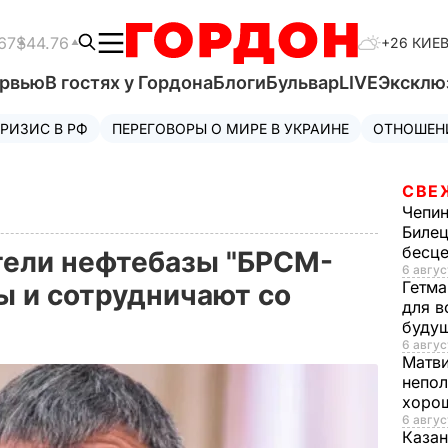
67
$44.76
+26 КИЕ
ервью
В гостях у Гордона
Блоги
Бульвар
LIVE
Эксклю
РИЗИС В РФ
ПЕРЕГОВОРЫ О МИРЕ В УКРАИНЕ
ОТНОШЕН
СВЕ
Чепи
Билец
бесц
тели нефтебазы "БРСМ-
6 авгус
Гетма
ы и сотрудничают со
для в
буду
6 авгус
Матв
непол
хорош
6 авгус
Казан