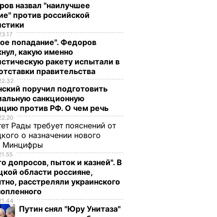
ров назвал "наилучшее
ие" против российской
истики
23.17
ое попадание". Федоров
нул, какую именно
стическую ракету испытали в
отставки правительства
22.32
нский поручил подготовить
иальную санкционную
цию против РФ. О чем речь
22.20
ет Рады требует пояснений от
кого о назначении нового
ы Минцифры
21.55
о допросов, пыток и казней". В
кой области россияне,
тно, расстреляли украинского
нопленного
21.44
Путин снял "Юру Унитаза"