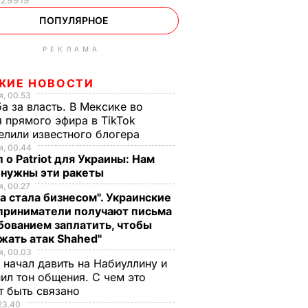
ПОПУЛЯРНОЕ
РЕКЛАМА
ЖИЕ НОВОСТИ
, 00.53
а за власть. В Мексике во
 прямого эфира в TikTok
елили известного блогера
, 00.44
 о Patriot для Украины: Нам
 нужны эти ракеты
, 00.27
а стала бизнесом". Украинские
приниматели получают письма
бованием заплатить, чтобы
жать атак Shahed"
, 00.03
 начал давить на Набиуллину и
ил тон общения. С чем это
т быть связано
23.40