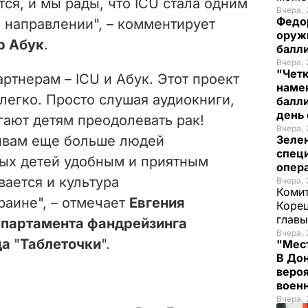
тся, и мы рады, что ICU стала одним
Вчера, 
Федо
 направлении", – комментирует
оруж
р Абук
.
балл
Вчера, 
"Чет
тнерам – ICU и Абук. Этот проект
наме
 легко. Просто слушая аудиокниги,
балли
день 
гают детям преодолевать рак!
Вчера, 
ивам еще больше людей
Зеле
спец
ых детей удобным и приятным
опера
вается и культура
Вчера, 
Комит
раине", – отмечает
Евгения
Корец
глав
епартамента фандрейзинга
Вчера, 
да
"
Таблеточки
".
"Мест
В Дон
вероя
воен
Вчера, 