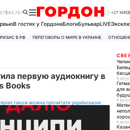
67
$44.76
+27 КИЕ
ервью
В гостях у Гордона
Блоги
Бульвар
LIVE
Экскл
РИЗИС В РФ
ПЕРЕГОВОРЫ О МИРЕ В УКРАИНЕ
ОТНОШЕН
СВЕ
Чепи
Билец
бесц
тила первую аудиокнигу в
6 авгус
Гетма
ss Books
для в
буду
6 август
еріал також можна прочитати українською
Матв
непол
хорош
6 авгус
Казан