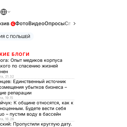
В
юзив
Фото
Видео
Опросы
Спецпроекты
Война в У
ИЯ С ПОЛЬШЕЙ
ЖИЕ БЛОГИ
нога:
Опыт медиков корпуса
кого по спасению жизней
енен
та, 21.32
нцев:
Единственный источник
озмещения убытков бизнеса –
щие репарации
а, 19.15
ийчук:
К общине относятся, как к
ноценным. Будете вести себя
о – пустим воду в бассейн
та, 16.26
ский:
Пропустили круглую дату.