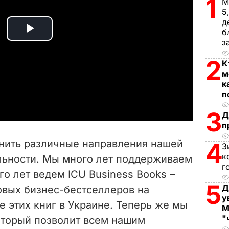
1
М
5
д
б
P
з
l
2
К
м
a
к
п
y
3
Д
п
V
нить различные направления нашей
4
З
i
к
льности. Мы много лет поддерживаем
г
го лет ведем ICU Business Books –
d
5
Д
вых бизнес-бестселлеров на
e
у
е этих книг в Украине. Теперь же мы
М
"
оторый позволит всем нашим
o