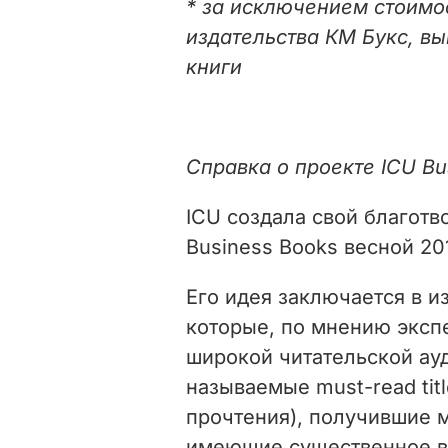
* за исключением стоимо
издательства КМ Букс, в
книги
Справка о проекте ICU Bu
ICU создала свой благот
Business Books весной 201
Его идея заключается в и
которые, по мнению эксп
широкой читательской ауд
называемые must-read titl
прочтения), получившие 
имеющие существенное в