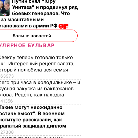
Путин снял "Юру
Унитаза" и продвинул ряд
боевых генералов. Что
т за масштабными
становками в армии РФ
Больше новостей
УЛЯРНОЕ БУЛЬВАР
Свеклу теперь готовлю только
ак". Интересный рецепт салата,
оторый полюбила вся семья
63973
сего три часа в холодильнике – и
кусная закуска из баклажанов
отова. Рецепт, как находка
41356
Такие могут неожиданно
остичь высот". В военном
нституте рассказали, как
рапатый защищал диплом
27308