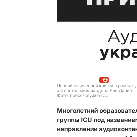
Первой озвученной книгой в рамках 
авторства миллиардера Рея Далио
Фото: пресс-служба ICU
Многолетний образовате
группы ICU под название
направлении аудиоконтен