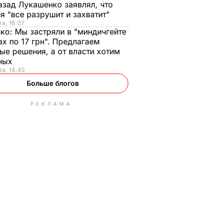
азад Лукашенко заявлял, что
я "все разрушит и захватит"
та, 16.07
нко:
Мы застряли в "миндичгейте
ах по 17 грн". Предлагаем
ые решения, а от власти хотим
ных
та, 14.45
Больше блогов
РЕКЛАМА