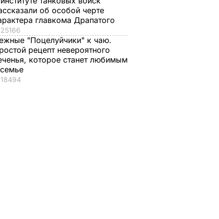
 институте танковых войск
ассказали об особой черте
арактера главкома Драпатого
25166
ежные "Поцелуйчики" к чаю.
ростой рецепт невероятного
еченья, которое станет любимым
 семье
18494