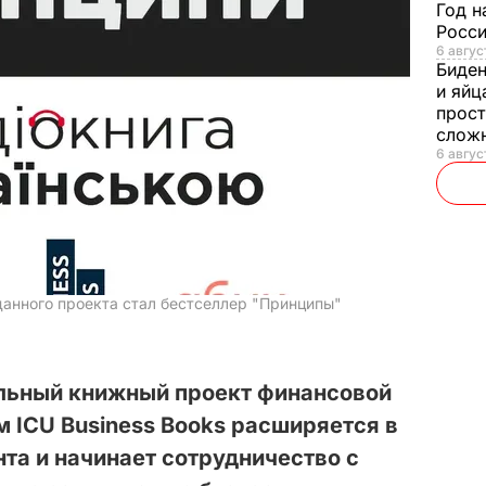
Год н
Росси
6 авгус
Биде
и яйц
прост
слож
6 авгус
данного проекта стал бестселлер "Принципы"
льный книжный проект финансовой
м ICU Business Books расширяется в
та и начинает сотрудничество с