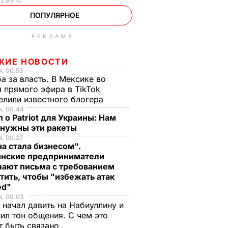
ПОПУЛЯРНОЕ
РЕКЛАМА
ЖИЕ НОВОСТИ
, 00.53
а за власть. В Мексике во
 прямого эфира в TikTok
елили известного блогера
я, 00.44
 о Patriot для Украины: Нам
 нужны эти ракеты
, 00.27
а стала бизнесом".
инские предприниматели
чают письма с требованием
тить, чтобы "избежать атак
ed"
я, 00.03
 начал давить на Набиуллину и
ил тон общения. С чем это
т быть связано