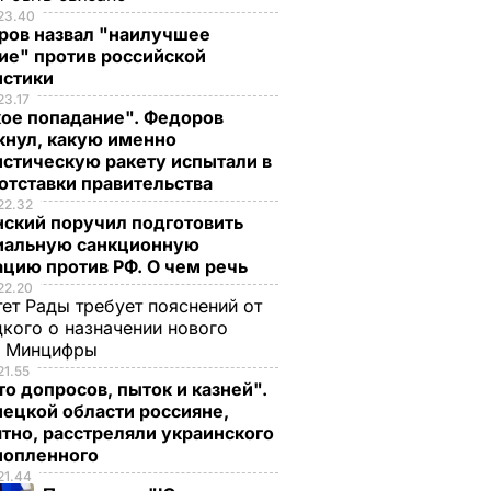
23.40
ров назвал "наилучшее
ие" против российской
истики
23.17
кое попадание". Федоров
кнул, какую именно
стическую ракету испытали в
отставки правительства
22.32
нский поручил подготовить
иальную санкционную
цию против РФ. О чем речь
22.20
ет Рады требует пояснений от
кого о назначении нового
ы Минцифры
21.55
о допросов, пыток и казней".
ецкой области россияне,
тно, расстреляли украинского
нопленного
21.44