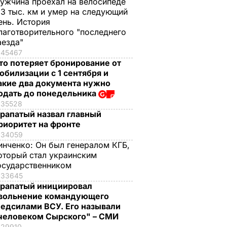
ужчина проехал на велосипеде
,3 тыс. км и умер на следующий
ень. История
лаготворительного "последнего
аезда"
45467
то потеряет бронирование от
обилизации с 1 сентября и
акие два документа нужно
одать до понедельника
35528
рапатый назвал главный
риоритет на фронте
34059
инченко:
Он был генералом КГБ,
оторый стал украинским
осударственником
33645
рапатый инициировал
вольнение командующего
едсилами ВСУ. Его называли
человеком Сырского" – СМИ
29910