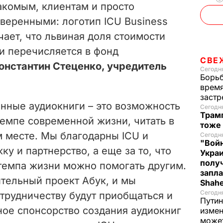
акомым, клиентам и просто
веренными: логотип ICU Business
чает, что львиная доля стоимости
и перечисляется в фонд
СВЕ
онстантин Стеценко, учредитель
Сегодня
Борьб
время
застр
нные аудиокниги – это возможность
Сегодн
Трамп
темпе современной жизни, читать в
тоже
 месте. Мы благодарны ICU и
Сегодня
"Войн
у и партнерство, а еще за то, что
Укра
полу
 темпа жизни можно помогать другим.
запла
ительный проект Абук, и мы
Shah
Сегодн
отрудничеству будут приобщаться и
Путин
ное спонсорство создания аудиокниг
измен
може