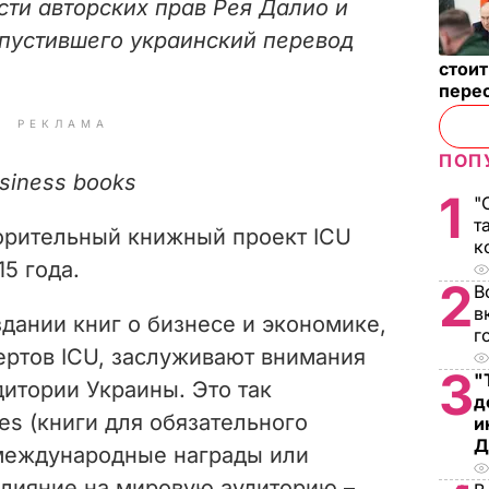
сти авторских прав Рея Далио и
ыпустившего украинский перевод
стои
пере
РЕКЛАМА
ПОП
siness books
1
"
т
ворительный книжный проект ICU
к
5 года.
2
В
в
здании книг о бизнесе и экономике,
г
ертов ICU, заслуживают внимания
3
"
итории Украины. Это так
д
es (книги для обязательного
и
Д
международные награды или
лияние на мировую аудиторию –