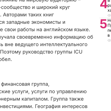
4
В
р
-сообщество и широкий круг
х
 Авторами таких книг
5
Н
ся западные экономисты и
П
 свои работы на английском языке.
п
в
олучала своевременно информацию об
сь вне ведущего интеллектуального
 Поэтому руководство группы ICU
обел.
 финансовая группа,
кие услуги, услуги по управлению
онерным капиталом. Группа также
нвестициями. География интересов