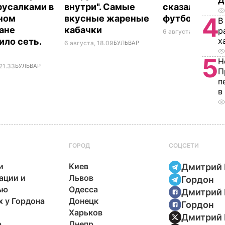
Д
русалками в
внутри". Самые
сказал ее об
4
ном
вкусные жареные
футболист
В
ане
кабачки
р
6 августа, 17.50
БУЛЬ
х
ило сеть.
6 августа, 18.09
БУЛЬВАР
5
Н
21.33
БУЛЬВАР
П
п
в
ГОРОД
СОЦСЕТИ
и
Киев
Дмитрий 
ации и
Львов
Гордон
ью
Одесса
Дмитрий 
х у Гордона
Донецк
Гордон
Харьков
Дмитрий 
р
Днепр