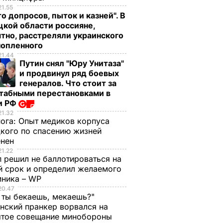
21.55
о допросов, пыток и казней". В
кой области россияне,
тно, расстреляли украинского
нопленного
21.44
Путин снял "Юру Унитаза"
и продвинул ряд боевых
генералов. Что стоит за
табными перестановками в
и РФ
21.32
нога:
Опыт медиков корпуса
кого по спасению жизней
енен
21.22
 решил не баллотироваться на
й срок и определил желаемого
мника – WP
20.47
 ты бекаешь, мекаешь?"
нский пранкер ворвался на
ытое совещание минобороны