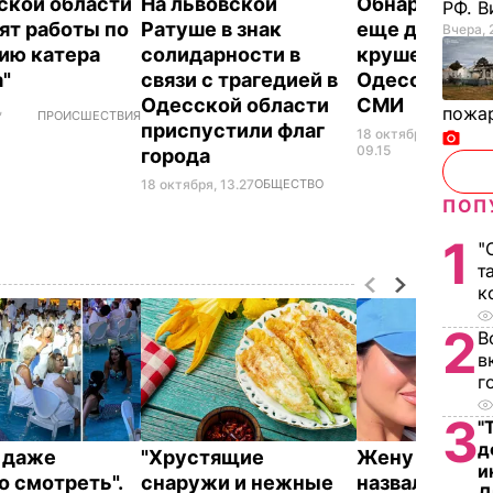
ской области
На львовской
Обнаружены 
РФ. 
ят работы по
Ратуше в знак
еще двух же
Вчера, 
ию катера
солидарности в
крушения кат
а"
связи с трагедией в
Одесской обл
Одесской области
СМИ
,
пожа
ПРОИСШЕСТВИЯ
приспустили флаг
18 октября,
ПР
09.15
города
18 октября, 13.27
ОБЩЕСТВО
ПОП
1
"
т
к
2
В
в
г
3
"
д
о даже
"Хрустящие
Жену Роналд
и
о смотреть".
снаружи и нежные
назвали толс