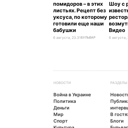
помидоров – в этих
Шоу с 
листьях. Рецепт без
извест
уксуса, по которому
рестор
готовили еще наши
возмут
бабушки
Видео
6 августа, 23.31
БУЛЬВАР
6 августа, 
НОВОСТИ
РАЗДЕЛЫ
Война в Украине
Новост
Политика
Публик
Деньги
интерв
Мир
В гостя
Спорт
Блоги
Культура
Бульва