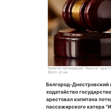
Капитан затонувшей "Иволги" арест
Фото: zn.ua
Белгород-Днестровский 
ходатайство государстве
арестовал капитана поте
пассажирского катера "