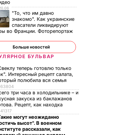
тела
Госслужба по ЧС:
Мининфраструктур
Видео
ртв
Поиски двоих
Катер "Иволга"
20.06
"То, что им давно
ера в
пассажиров с
поднят на
знакомо". Как украинские
асти –
потерпевшего
поверхность, внутр
спасатели ликвидируют
крушение в
найдены тела еще
ры во Франции. Фоторепортаж
Одесской области
двух погибших
ОИСШЕСТВИЯ
катера
19 октября,
ПРОИСШЕСТВ
Больше новостей
18.45
продолжаются
УЛЯРНОЕ БУЛЬВАР
18 октября,
ПРОИСШЕСТВИЯ
09.01
Свеклу теперь готовлю только
ак". Интересный рецепт салата,
оторый полюбила вся семья
63804
сего три часа в холодильнике – и
кусная закуска из баклажанов
отова. Рецепт, как находка
41317
Такие могут неожиданно
остичь высот". В военном
у
Платежки станут
Почему Чарльз III н
нституте рассказали, как
той. Что
меньше –
самом деле