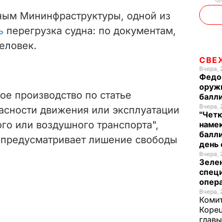
ным Мининфраструктуры, одной из
ь
перегрузка судна: по документам,
человек.
СВЕ
Вчера, 
Федо
оруж
ое производство по статье
балл
Вчера, 
асности движения или эксплуатации
"Четк
го или воздушного транспорта",
намек
балли
и предусматривает лишение свободы
день 
Вчера, 
Зеле
спец
опера
Вчера, 
Комит
Корец
глав