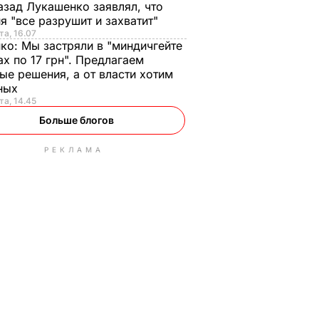
азад Лукашенко заявлял, что
я "все разрушит и захватит"
та, 16.07
нко:
Мы застряли в "миндичгейте
ах по 17 грн". Предлагаем
ые решения, а от власти хотим
ных
та, 14.45
Больше блогов
РЕКЛАМА