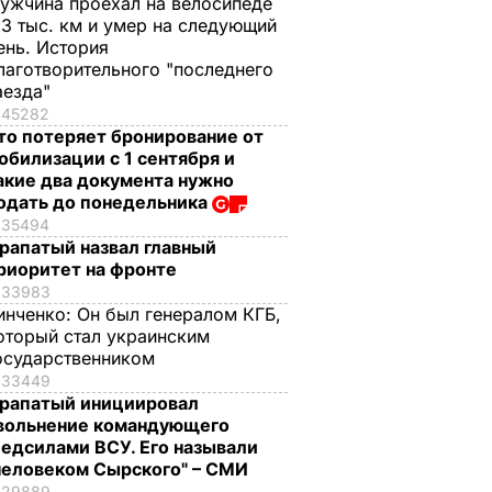
ужчина проехал на велосипеде
,3 тыс. км и умер на следующий
ень. История
лаготворительного "последнего
аезда"
45282
то потеряет бронирование от
обилизации с 1 сентября и
акие два документа нужно
одать до понедельника
35494
рапатый назвал главный
риоритет на фронте
33983
инченко:
Он был генералом КГБ,
оторый стал украинским
осударственником
33449
рапатый инициировал
вольнение командующего
едсилами ВСУ. Его называли
человеком Сырского" – СМИ
29889