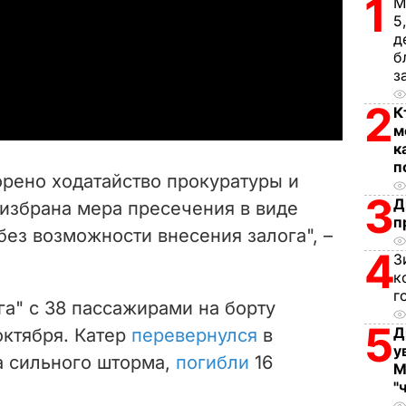
1
М
5
l
д
б
a
з
2
К
y
м
к
V
п
орено ходатайство прокуратуры и
i
3
Д
 избрана мера пресечения в виде
п
ез возможности внесения залога", –
d
4
З
e
к
г
а" с 38 пассажирами на борту
o
5
Д
октября. Катер
перевернулся
в
у
а сильного шторма,
погибли
16
М
"