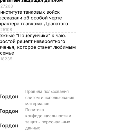
рапатый защищал диплом
идчикам
действенные
проигнорировал 45
27268
советы "без воды",
летие жены принца
 институте танковых войск
как не
Гарри и не поздрав
ассказали об особой черте
ВАР
арактера главкома Драпатого
переплачивать за
невестку
25108
коммуналку
6 августа, 16.28
БУЛЬВАР
ежные "Поцелуйчики" к чаю.
6 августа, 17.17
БУЛЬВАР
ростой рецепт невероятного
еченья, которое станет любимым
 семье
18235
Правила пользования
Гордон
сайтом и использования
материалов
Политика
Гордон
конфиденциальности и
защиты персональных
Гордон
данных