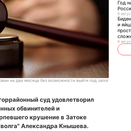
Год н
Росси
6 авгус
Биде
и яйц
прост
слож
6 авгус
ован на два месяца без возможности выйти под залог
горрайонный суд удовлетворил
нных обвинителей и
рпевшего крушение в Затоке
Иволга" Александра Кнышева.