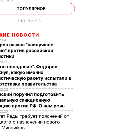
ПОПУЛЯРНОЕ
РЕКЛАМА
ЖИЕ НОВОСТИ
23.40
ров назвал "наилучшее
ие" против российской
истики
23.17
ое попадание". Федоров
нул, какую именно
стическую ракету испытали в
отставки правительства
22.32
нский поручил подготовить
иальную санкционную
цию против РФ. О чем речь
22.20
ет Рады требует пояснений от
кого о назначении нового
ы Минцифры