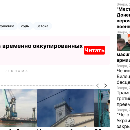
Вчера, 
"Мест
Донец
вероя
воен
рушение
суды
Затока
Вчера, 
а временно оккупированных
Читать
масш
арми
Вчера, 
Чепи
РЕКЛАМА
Билец
бесц
Вчера, 
Трамп
трети
прее
Вчера, 
"Чего
Украи
закр