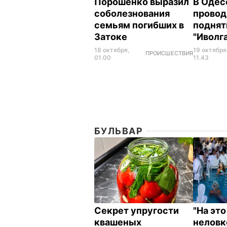
Порошенко выразил
В Одес
соболезнования
провод
семьям погибших в
поднят
Затоке
"Иволг
18 октября,
19 октября
ПРОИСШЕСТВИЯ
01.00
11.43
БУЛЬВАР
Секрет упругости
"На эт
квашеных
неловк