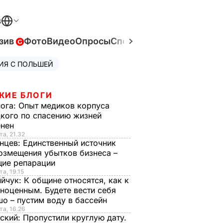
В
зив
Фото
Видео
Опросы
Спецпроекты
Война в Ук
ИЯ С ПОЛЬШЕЙ
ЖИЕ БЛОГИ
нога:
Опыт медиков корпуса
кого по спасению жизней
енен
та, 21.32
нцев:
Единственный источник
озмещения убытков бизнеса –
щие репарации
та, 19.15
ийчук:
К общине относятся, как к
ноценным. Будете вести себя
о – пустим воду в бассейн
та, 16.26
ский:
Пропустили круглую дату.