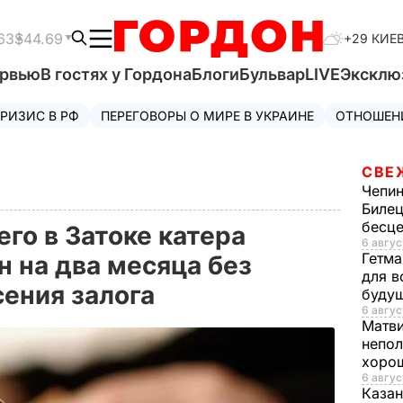
63
$44.69
+29 КИЕ
ервью
В гостях у Гордона
Блоги
Бульвар
LIVE
Эксклю
РИЗИС В РФ
ПЕРЕГОВОРЫ О МИРЕ В УКРАИНЕ
ОТНОШЕН
СВЕ
Чепи
Билец
бесц
го в Затоке катера
6 авгус
Гетма
н на два месяца без
для в
ения залога
буду
6 авгус
Матв
непол
хорош
6 авгус
Казан