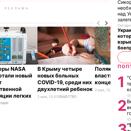
Сикор
необх
РЕКЛАМА
над У
залет
Сегодня
Украи
кото
взрыв
боеп
ПОП
еры NASA
В Крыму четыре
Полякова пр
отали новый
новых больных
власть разр
1
"
т
COVID-19, среди них
концерты
т
твенной
двухлетний ребенок
к
2 мая, 12.03
КУЛЬТУР
яции легких
2 мая, 13.01
ОБЩЕСТВО
2
В
7
МИР
в
г
3
"