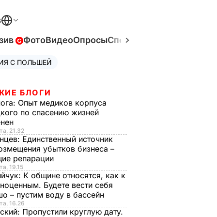
В
зив
Фото
Видео
Опросы
Спецпроекты
Война в Ук
ИЯ С ПОЛЬШЕЙ
ЖИЕ БЛОГИ
нога:
Опыт медиков корпуса
кого по спасению жизней
енен
та, 21.32
нцев:
Единственный источник
озмещения убытков бизнеса –
щие репарации
та, 19.15
ийчук:
К общине относятся, как к
ноценным. Будете вести себя
о – пустим воду в бассейн
та, 16.26
ский:
Пропустили круглую дату.