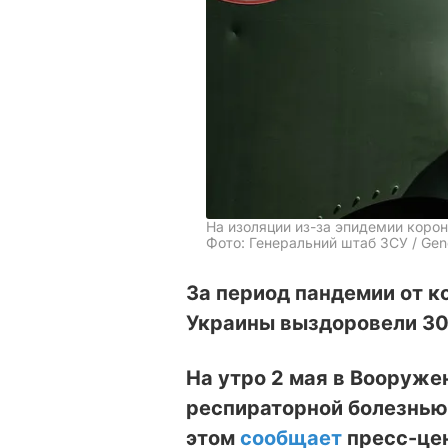
На изоляции из-за эпидемии коро
Фото: Генеральний штаб ЗСУ / Gener
За период пандемии от 
Украины выздоровели 30 
На утро 2 мая в Вооруже
респираторной болезнью
этом
сообщает
пресс-цен