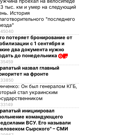
ужчина проехал на велосипеде
,3 тыс. км и умер на следующий
ень. История
лаготворительного "последнего
аезда"
45040
то потеряет бронирование от
обилизации с 1 сентября и
акие два документа нужно
одать до понедельника
35459
рапатый назвал главный
риоритет на фронте
33850
инченко:
Он был генералом КГБ,
оторый стал украинским
осударственником
33149
рапатый инициировал
вольнение командующего
едсилами ВСУ. Его называли
человеком Сырского" – СМИ
29867