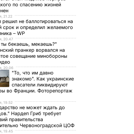
кого по спасению жизней
енен
, 21.22
 решил не баллотироваться на
й срок и определил желаемого
мника – WP
, 20.47
 ты бекаешь, мекаешь?"
нский пранкер ворвался на
ытое совещание минобороны
Видео
, 20.06
"То, что им давно
знакомо". Как украинские
спасатели ликвидируют
ры во Франции. Фоторепортаж
, 19.52
дарство не может ждать до
ов." Нардеп Гриб требует
вий правительства
сительно Червоноградской ЦОФ
, 19.45