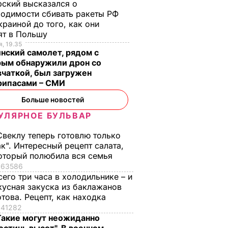
ский высказался о
одимости сбивать ракеты РФ
краиной до того, как они
ят в Польшу
, 19.35
нский самолет, рядом с
рым обнаружили дрон со
чаткой, был загружен
рипасами – СМИ
Больше новостей
УЛЯРНОЕ БУЛЬВАР
осит
ешить
Свеклу теперь готовлю только
ак". Интересный рецепт салата,
оторый полюбила вся семья
А
63586
сего три часа в холодильнике – и
кусная закуска из баклажанов
отова. Рецепт, как находка
41282
Такие могут неожиданно