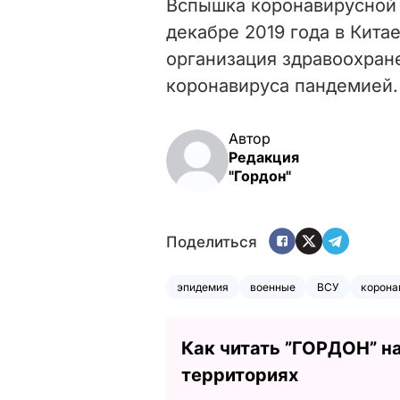
Вспышка коронавирусной 
декабре 2019 года в Китае
организация здравоохра
коронавируса пандемией.
Автор
Редакция
"Гордон"
Поделиться
эпидемия
военные
ВСУ
корона
Как читать ”ГОРДОН” н
территориях