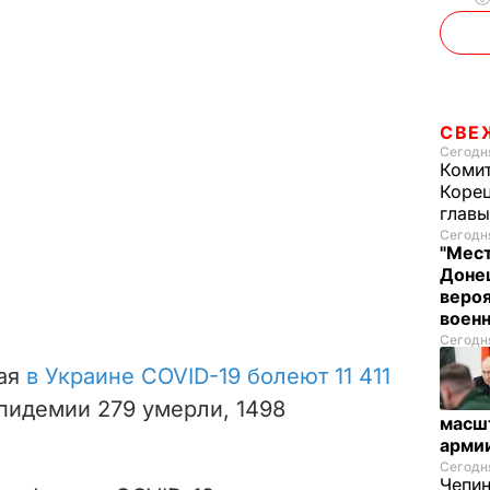
СВЕ
Сегодня
Комит
Корец
глав
Сегодня
"Мест
Донец
вероя
воен
Сегодня
мая
в Украине COVID-19 болеют 11 411
эпидемии 279 умерли, 1498
масш
арми
Сегодня
Чепи