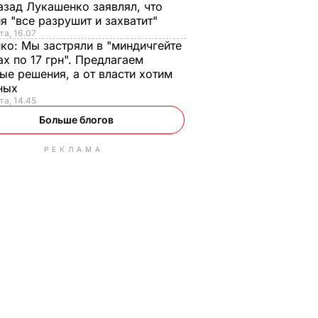
азад Лукашенко заявлял, что
я "все разрушит и захватит"
та, 16.07
нко:
Мы застряли в "миндичгейте
ах по 17 грн". Предлагаем
ые решения, а от власти хотим
ных
та, 14.45
Больше блогов
РЕКЛАМА