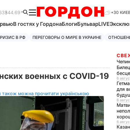
63
$44.69
+30 КИЕ
ервью
В гостях у Гордона
Блоги
Бульвар
LIVE
Эксклю
РИЗИС В РФ
ПЕРЕГОВОРЫ О МИРЕ В УКРАИНЕ
ОТНОШЕН
СВЕ
Чепи
Билец
бесц
нских военных с COVID-19
6 авгус
Гетма
для в
л також можна прочитати українською
буду
6 авгус
Матв
непол
хорош
6 авгус
Казан