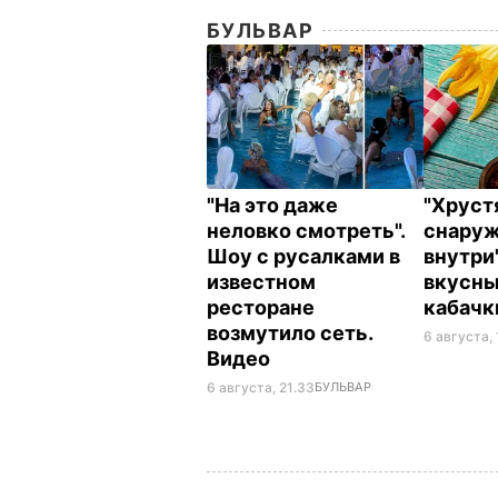
БУЛЬВАР
"На это даже
"Хрус
неловко смотреть".
снаруж
Шоу с русалками в
внутри
известном
вкусн
ресторане
кабач
возмутило сеть.
6 августа,
Видео
6 августа, 21.33
БУЛЬВАР