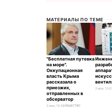
МАТЕРИАЛЫ ПО ТЕМЕ
"Бесплатная путевка
Инжен
на море".
разраб
Оккупационная
аппара
власть Крыма
искусс
рассказала о
вентил
приезжих,
2 мая, 13.0
отправленных в
обсерватор
2 мая, 13.38
ОБЩЕСТВО