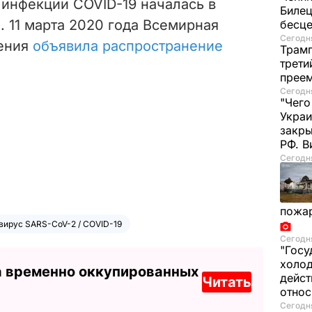
инфекции COVID-19 началась в
Билец
. 11 марта 2020 года Всемирная
бесц
Сегодня
нения
объявила распространение
Трамп
трети
прее
Сегодня
"Чего
Украи
закр
РФ. 
Сегодня
пожа
вирус SARS-CoV-2 / COVID-19
Сегодня
"Госу
холод
а временно оккупированных
дейст
Читать
отно
Сегодня