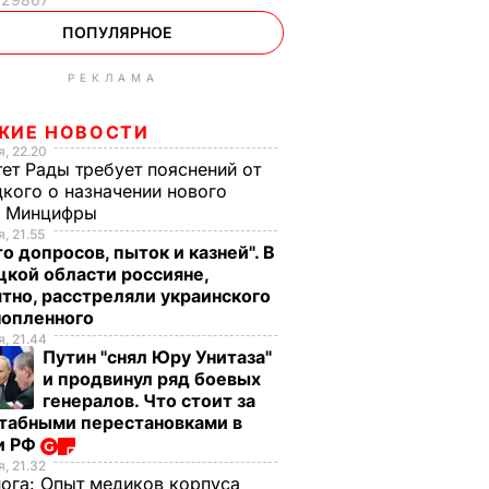
ПОПУЛЯРНОЕ
РЕКЛАМА
ЖИЕ НОВОСТИ
, 22.20
ет Рады требует пояснений от
кого о назначении нового
ы Минцифры
, 21.55
о допросов, пыток и казней". В
кой области россияне,
тно, расстреляли украинского
нопленного
, 21.44
Путин "снял Юру Унитаза"
и продвинул ряд боевых
генералов. Что стоит за
табными перестановками в
и РФ
, 21.32
нога:
Опыт медиков корпуса