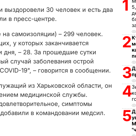
1
V
М
5
и выздоровели 30 человек и есть два
д
i
ли в пресс-центре.
б
з
d
е на самоизоляции) – 299 человек.
2
К
e
их, у которых заканчивается
м
к
 дня, – 28. За прошедшие сутки
o
п
вый случай заболевания острой
3
Д
OVID-19", – говорится в сообщении.
п
лужащий из Харьковской области, он
4
З
к
дением медицинской службы.
г
удовлетворительное, симптомы
5
Д
 добавили в командовании медсил.
у
М
"