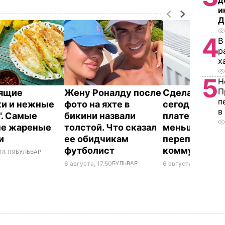
д
и
Д
4
В
р
х
5
Н
П
тящие
Жену Роналду после
Сделайте эт
п
и и нежные
фото на яхте в
сегодня – и
в
". Самые
бикини назвали
платежки ст
ые жареные
толстой. Что сказал
меньше. Как 
ки
ее обидчикам
переплачиват
футболист
коммуналку
 18.09
БУЛЬВАР
6 августа, 17.50
БУЛЬВАР
6 августа, 17.17
БУЛЬ