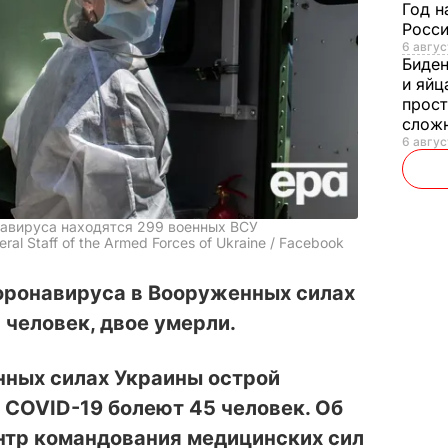
Год н
Росси
6 авгус
Биде
и яйц
прост
слож
6 авгус
навируса находятся 299 военных ВСУ
al Staff of the Armed Forces of Ukraine / Facebook
коронавируса в Вооруженных силах
человек, двое умерли.
нных силах Украины острой
 COVID-19 болеют 45 человек. Об
тр командования медицинских сил