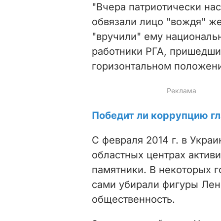
"Вчера патриотически на
обвязали лицо "вождя" же
"вручили" ему националь
работники РГА, пришедши
горизонтальном положении
Победит ли коррупцию г
С февраля 2014 г. в Укра
областных центрах актив
памятники. В некоторых г
сами убирали фигуры Лен
общественность.