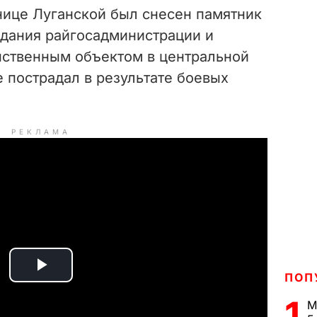
анице Луганской был снесен памятник
здания райгосадминистрации и
инственным объектом в центральной
е пострадал в результате боевых
РЕКЛАМА
P
ПОП
1
М
l