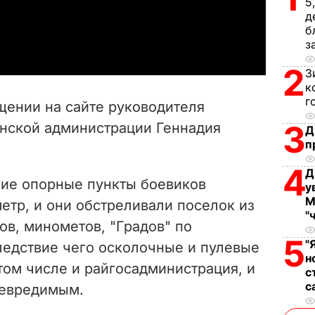
5
д
a
б
з
y
2
З
V
к
г
щении на сайте руководителя
i
3
нской администрации Геннадия
Д
п
d
4
Д
e
ие опорные пункты боевиков
у
М
метр, и они обстреливали поселок из
o
"
ов, минометов, "Градов" по
5
"
следствие чего осколочные и пулевые
н
том числе и райгосадминистрация, и
с
с
невредимым.