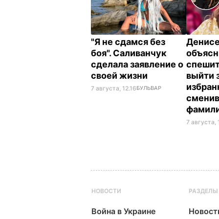
"Я не сдамся без
Денис
боя". Саливанчук
объясн
сделала заявление о
спешит
своей жизни
выйти 
избран
7 августа, 12.16
БУЛЬВАР
смени
фамил
7 августа, 
НОВОСТИ
РАЗДЕЛЫ
Война в Украине
Новост