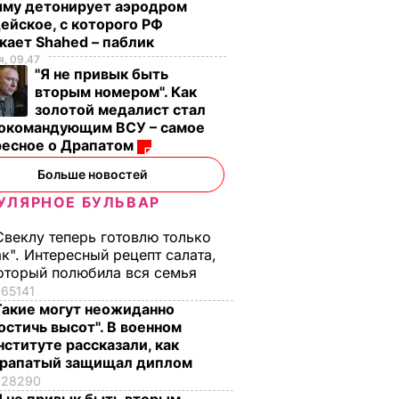
ыму детонирует аэродром
ейское, с которого РФ
кает Shahed – паблик
, 09.47
"Я не привык быть
вторым номером". Как
золотой медалист стал
нокомандующим ВСУ – самое
ресное о Драпатом
Больше новостей
 решили
Памятники Ленину: В
УЛЯРНОЕ БУЛЬВАР
амятник
Украине сносят, в
России –
Свеклу теперь готовлю только
устанавливают
ТИКА
ак". Интересный рецепт салата,
22 марта, 14.32
СОБЫТИЯ
оторый полюбила вся семья
65141
Такие могут неожиданно
остичь высот". В военном
нституте рассказали, как
рапатый защищал диплом
28290