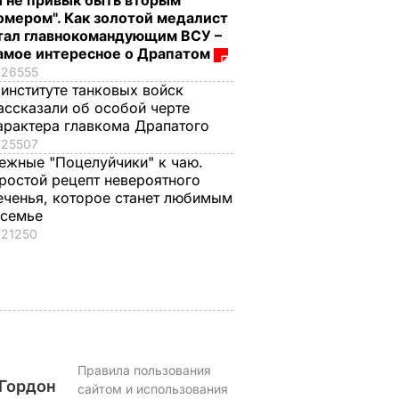
Я не привык быть вторым
омером". Как золотой медалист
тал главнокомандующим ВСУ –
амое интересное о Драпатом
26555
новая
Пять минут – и
"Я не привык быть
 институте танковых войск
я
хрустящие горячие
вторым номером".
ассказали об особой черте
елали
бутерброды с
Как золотой
арактера главкома Драпатого
ое фото
тягучим сыром
медалист стал
25507
оем
готовы. Рецепт
главнокомандующ
ежные "Поцелуйчики" к чаю.
сочной начинки
ВСУ – самое
ростой рецепт невероятного
ЬВАР
еченья, которое станет любимым
интересное о
7 августа, 09.47
БУЛЬВАР
 семье
Драпатом
21250
7 августа, 09.47
ОБЩЕСТВО
Правила пользования
Гордон
сайтом и использования