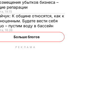
озмещения убытков бизнеса –
щие репарации
та, 19.15
ийчук:
К общине относятся, как к
ноценным. Будете вести себя
о – пустим воду в бассейн
та, 16.26
Больше блогов
РЕКЛАМА