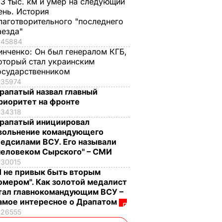
,3 тыс. км и умер на следующий
ень. История
лаготворительного "последнего
аезда"
45884
инченко:
Он был генералом КГБ,
оторый стал украинским
осударственником
35974
рапатый назвал главный
риоритет на фронте
34318
рапатый инициировал
вольнение командующего
едсилами ВСУ. Его называли
человеком Сырского" – СМИ
30015
Я не привык быть вторым
омером". Как золотой медалист
тал главнокомандующим ВСУ –
амое интересное о Драпатом
26555