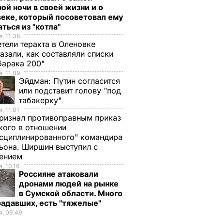
ой ночи в своей жизни и о
еке, который посоветовал ему
ться из "котла"
, 11.38
тели теракта в Оленовке
азали, как составляли списки
барака 200"
, 11.09
Эйдман:
Путин согласится
или подставит голову "под
табакерку"
, 11.01
ризнал противоправным приказ
ого в отношении
сциплинированного" командира
ьона. Ширшин выступил с
лением
, 10.16
Россияне атаковали
дронами людей на рынке
в Сумской области. Много
радавших, есть "тяжелые"
, 09.49