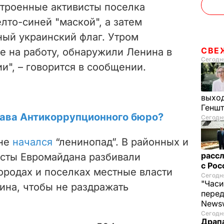
строенные активисты поселка
лто-синей "маской", а затем
ный украинский флаг. Утром
СВЕ
е на работу, обнаружили Ленина в
Сегодня
", – говорится в сообщении.
выход
Генш
лава Антикоррупционного бюро?
Сегодня
ине
начался
“ленинопад”. В районных и
рассл
исты Евромайдана разбивали
с Ро
ородах и поселках местные власти
Сегодня
"Часи
ина, чтобы не раздражать
пере
News
Сегодня
Драпа