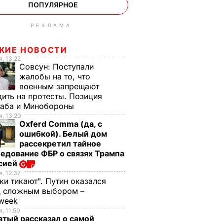
ПОПУЛЯРНОЕ
РЕКЛАМА
ЖИЕ НОВОСТИ
, 13.22
Совсун:
Поступали
жалобы на то, что
военным запрещают
ить на протесты. Позиция
таба и Минобороны
, 13.20
Oxferd Comma (да, с
ошибкой). Белый дом
рассекретил тайное
едование ФБР о связях Трампа
ссией
, 12.37
ки тикают". Путин оказался
д сложным выбором –
week
, 11.50
тый рассказал о самой