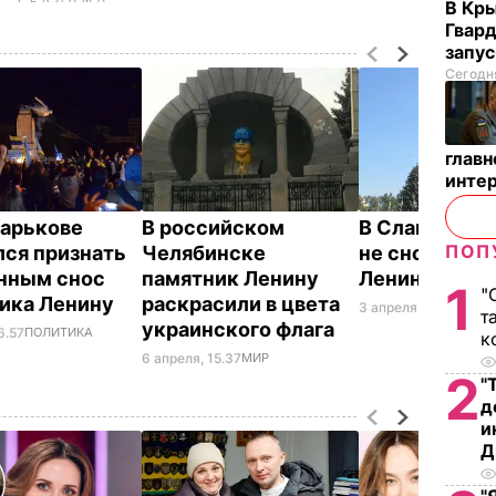
В Кр
Гвард
запус
Сегодня
глав
инте
Харькове
В российском
В Славянске
ПОП
лся признать
Челябинске
не сносить п
нным снос
памятник Ленину
Ленину
1
"
ика Ленину
раскрасили в цвета
3 апреля, 15.26
ПОЛИ
т
украинского флага
6.57
ПОЛИТИКА
к
6 апреля, 15.37
МИР
2
"
д
и
Д