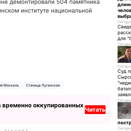
ине демонтировали 504 памятника
длинн
инском институте национальной
челов
выбра
Сегодня
Свиде
расск
для "
Сегодня
Сегодня
Суд п
Сырск
"неди
ий Москаль
Станица Луганская
батал
заяв
Сегодня
а временно оккупированных
Читать
пост
Сегодня
РЕКЛАМА