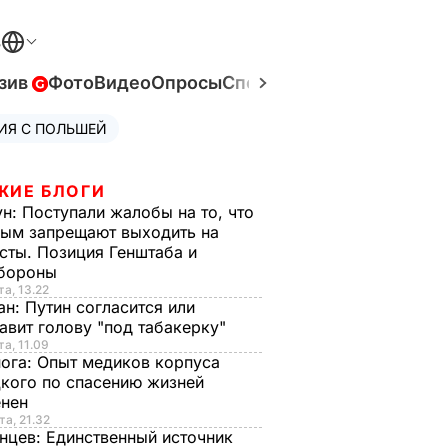
В
зив
Фото
Видео
Опросы
Спецпроекты
Война в Ук
ИЯ С ПОЛЬШЕЙ
ЖИЕ БЛОГИ
ун:
Поступали жалобы на то, что
ым запрещают выходить на
сты. Позиция Генштаба и
бороны
та, 13.22
ан:
Путин согласится или
авит голову "под табакерку"
та, 11.09
нога:
Опыт медиков корпуса
кого по спасению жизней
енен
та, 21.32
нцев:
Единственный источник