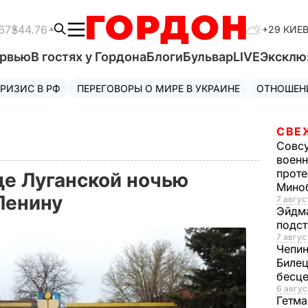
67
$44.76
+29 КИЕ
ервью
В гостях у Гордона
Блоги
Бульвар
LIVE
Эксклю
РИЗИС В РФ
ПЕРЕГОВОРЫ О МИРЕ В УКРАИНЕ
ОТНОШЕН
СВЕ
Совс
военн
проте
це Луганской ночью
Мино
Ленину
7 авгус
Эйдм
подст
7 авгус
Чепи
Билец
бесц
6 авгус
Гетма