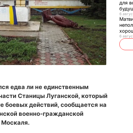
для в
буду
6 авгус
Матв
непол
хорош
6 авгус
лся едва ли не единственным
части Станицы Луганской, который
те боевых действий, сообщается на
анской военно-гражданской
 Москаля.