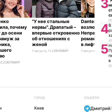
3
"
н
с
с
енко
"У нее стальные
Dantes и его 
4
В
ила, почему
нервы". Драпатый –
возлюбленна
р
 до осени
впервые откровенно
Неправда сд
х
замуж за
об отношениях с
романтическ
5
ника,
женой
в лифте втр
Н
вшего
П
7 августа, 11.23
БУЛЬВАР
7 августа, 10.23
БУЛ
п
ию
в
12.02
БУЛЬВАР
ГОРОД
СОЦСЕТИ
и
Киев
Дмитрий 