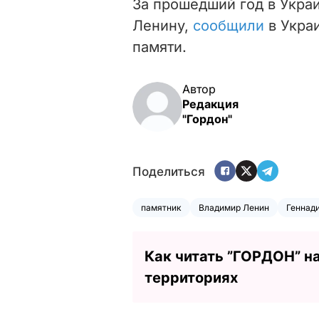
За прошедший год в Укра
Ленину,
сообщили
в Укра
памяти.
Автор
Редакция
"Гордон"
Поделиться
памятник
Владимир Ленин
Геннад
Как читать ”ГОРДОН” н
территориях