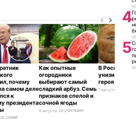
с
4
Г
р
н
б
5
С
г
п
р
ратник
Как опытные
В России же
кого
огородники
унизили люб
ил, почему
выбирают самый
героя Путин
на самом деле
сладкий арбуз. Семь
7 августа, 23.32
БУЛ
лся к
признаков спелой и
у президента
сочной ягоды
ны
8 августа, 00.21
БУЛЬВАР
 08.33
МИР