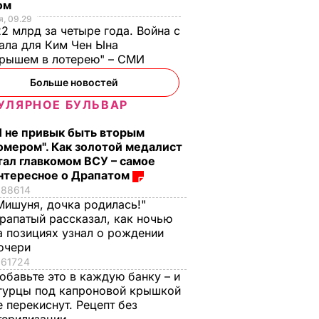
ом
, 09.29
2 млрд за четыре года. Война с
ала для Ким Чен Ына
грышем в лотерею" – СМИ
Больше новостей
УЛЯРНОЕ БУЛЬВАР
Я не привык быть вторым
омером". Как золотой медалист
тал главкомом ВСУ – самое
нтересное о Драпатом
88614
Мишуня, дочка родилась!"
рапатый рассказал, как ночью
а позициях узнал о рождении
очери
61724
обавьте это в каждую банку – и
гурцы под капроновой крышкой
е перекиснут. Рецепт без