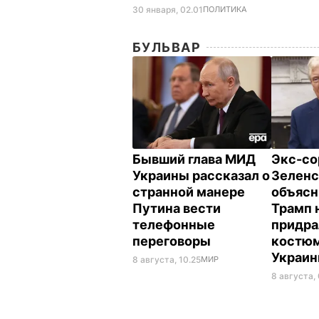
30 января, 02.01
ПОЛИТИКА
БУЛЬВАР
Бывший глава МИД
Экс-со
Украины рассказал о
Зеленс
странной манере
объясн
Путина вести
Трамп 
телефонные
придра
переговоры
костюм
Украи
8 августа, 10.25
МИР
8 августа,