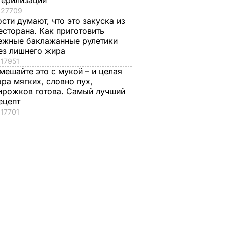
терилизации
27709
ости думают, что это закуска из
есторана. Как приготовить
ежные баклажанные рулетики
ез лишнего жира
17951
мешайте это с мукой – и целая
ора мягких, словно пух,
ирожков готова. Самый лучший
ецепт
стоко
"Димка был вроде
Гости думают, что
17701
имого
нормальный, пока не
это закуска из
а
сбухался". В сеть
ресторана. Как
попали снимки
приготовить нежн
ЬВАР
Кабаевой с
баклажанные
Медведевым
рулетики без
лишнего жира
7 августа, 20.39
БУЛЬВАР
7 августа, 20.17
БУЛЬВАР