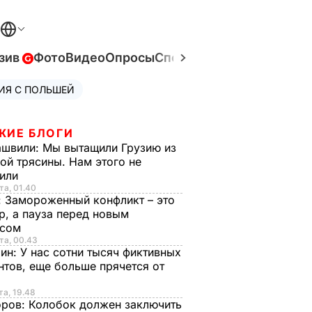
зив
Фото
Видео
Опросы
Спецпроекты
Война в Ук
ИЯ С ПОЛЬШЕЙ
ЖИЕ БЛОГИ
ашвили:
Мы вытащили Грузию из
ой трясины. Нам этого не
тили
та, 01.40
:
Замороженный конфликт – это
р, а пауза перед новым
исом
та, 00.43
рин:
У нас сотни тысяч фиктивных
нтов, еще больше прячется от
та, 19.48
оров:
Колобок должен заключить