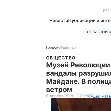
€51
Новости
Публикации и инт
ТОПЛИВНЫЙ К
Гордон
Общество
ОБЩЕСТВО
Музей Революции 
вандалы разрушил
Майдане. В полиц
ветром
6 апреля 2020, 22.08
Цей мате