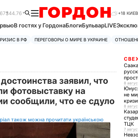
.67
$44.76
+18 КИЕВ
ервью
В гостях у Гордона
Блоги
Бульвар
LIVE
Эксклю
РИЗИС В РФ
ПЕРЕГОВОРЫ О МИРЕ В УКРАИНЕ
ОТНОШЕН
СВЕ
Саак
русск
прос
достоинства заявил, что
8 авгус
Юнус
и фотовыставку на
не ми
ии сообщили, что ее сдуло
криз
8 авгус
Каза
студе
ріал також можна прочитати українською
ТЦК
7 авгус
Невз