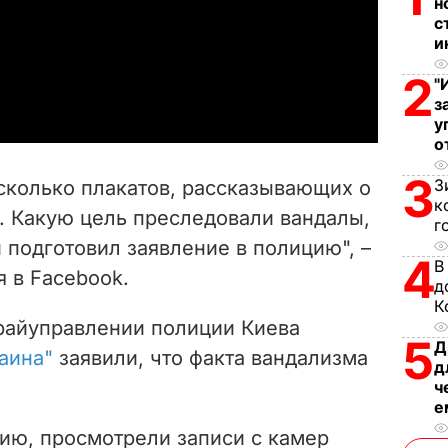
н
с
l
и
a
2
"
з
y
у
о
V
3
З
сколько плакатов, рассказывающих о
i
к
 Какую цель преследовали вандалы,
г
 подготовил заявление в полицию", –
d
4
В
я в Facebook.
д
e
К
райуправлении полиции Киева
o
5
Д
аина"
заявили, что факта вандализма
д
ч
е
ю, просмотрели записи с камер