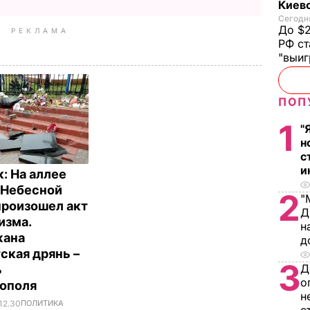
Киев
Сегодня
До $2
РЕКЛАМА
РФ ст
"выи
ПОП
1
"
н
с
и
: На аллее
 Небесной
2
"
произошел акт
Д
изма.
н
жана
д
ская дрянь –
3
Д
ь
о
тополя
н
12.30
ПОЛИТИКА