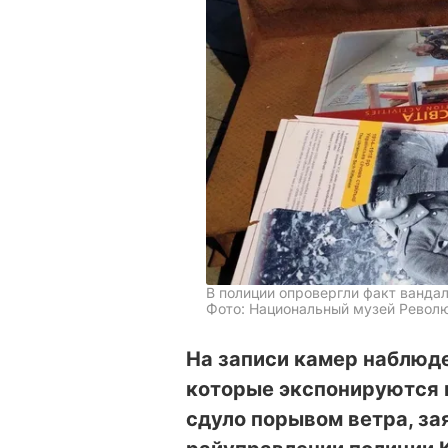
В полиции опровергли факт ванда
Фото: Национальный музей Револю
На записи камер наблюде
которые экспонируются 
сдуло порывом ветра, з