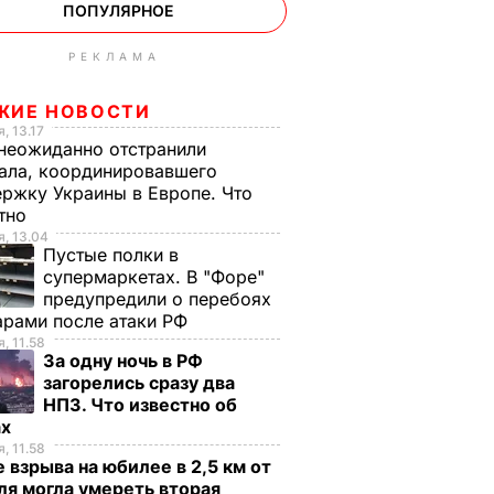
ПОПУЛЯРНОЕ
РЕКЛАМА
ЖИЕ НОВОСТИ
, 13.17
неожиданно отстранили
ала, координировавшего
ржку Украины в Европе. Что
стно
, 13.04
Пустые полки в
супермаркетах. В "Форе"
предупредили о перебоях
арами после атаки РФ
, 11.58
За одну ночь в РФ
загорелись сразу два
НПЗ. Что известно об
ах
, 11.58
 взрыва на юбилее в 2,5 км от
я могла умереть вторая