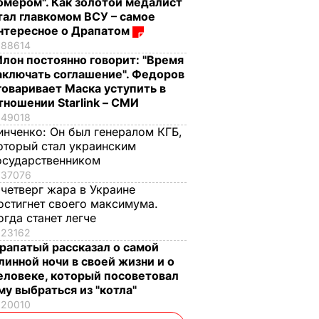
омером". Как золотой медалист
тал главкомом ВСУ – самое
нтересное о Драпатом
88614
Илон постоянно говорит: "Время
аключать соглашение". Федоров
говаривает Маска уступить в
тношении Starlink – СМИ
49018
инченко:
Он был генералом КГБ,
оторый стал украинским
осударственником
37076
 четверг жара в Украине
остигнет своего максимума.
огда станет легче
23162
рапатый рассказал о самой
линной ночи в своей жизни и о
еловеке, который посоветовал
му выбраться из "котла"
20010