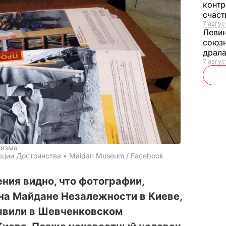
контр
счас
7 авгус
Леви
союзн
драла
7 август
лизма
ции Достоинства • Maidan Museum / Facebook
ния видно, что фотографии,
на Майдане Незалежности в Киеве,
аявили в Шевченковском