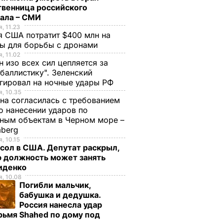
твенница российского
рала – СМИ
, 11.23
 США потратит $400 млн на
ры для борьбы с дронами
, 11.02
н изо всех сил цепляется за
баллистику". Зеленский
гировал на ночные удары РФ
, 10.35
на согласилась с требованием
 нанесении ударов по
ным объектам в Черном море –
mberg
, 10.15
сол в США. Депутат раскрыл,
ю должность может занять
иденко
, 10.08
Погибли мальчик,
бабушка и дедушка.
Россия нанесла удар
рьмя Shahed по дому под