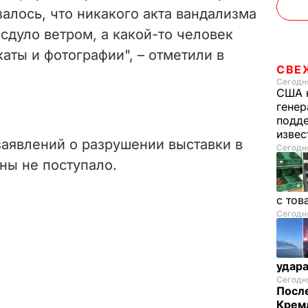
алось, что никакого акта вандализма
 сдуло ветром, а какой-то человек
аты и фотографии", – отметили в
СВЕ
Сегодня
США 
генер
подде
изве
заявлений о разрушении выставки в
Сегодня
ны не поступало.
с тов
Сегодня
удар
Сегодня
После
Кремл