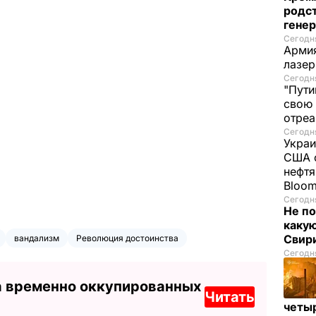
родс
гене
Сегодня
Армия
лазе
Сегодня
"Пути
свою 
отреа
Сегодня
Украи
США о
нефтя
Bloo
Сегодня
Не по
каку
Свир
вандализм
Революция достоинства
Сегодня
а временно оккупированных
Читать
четы