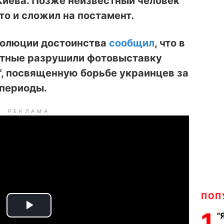
Киева. Позже неизвестный человек
о и сложил на постамент.
волюции достоинства
сообщил
, что в
естные разрушили фотовыставку
", посвященную борьбе украинцев за
 периоды.
РЕКЛАМА
ПОП
1
P
"