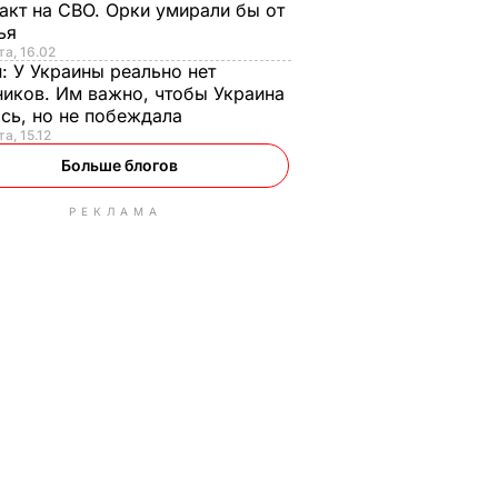
акт на СВО. Орки умирали бы от
тья
та, 16.02
н:
У Украины реально нет
иков. Им важно, чтобы Украина
сь, но не побеждала
а, 15.12
Больше блогов
РЕКЛАМА