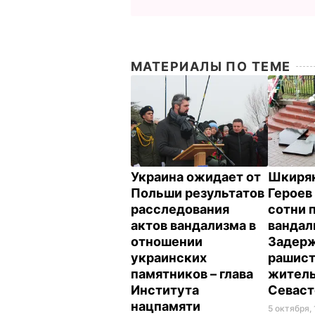
МАТЕРИАЛЫ ПО ТЕМЕ
Украина ожидает от
Шкиряк
Польши результатов
Героев
расследования
сотни 
актов вандализма в
вандал
отношении
Задер
украинских
рашист
памятников – глава
жител
Института
Севас
нацпамяти
5 октября, 