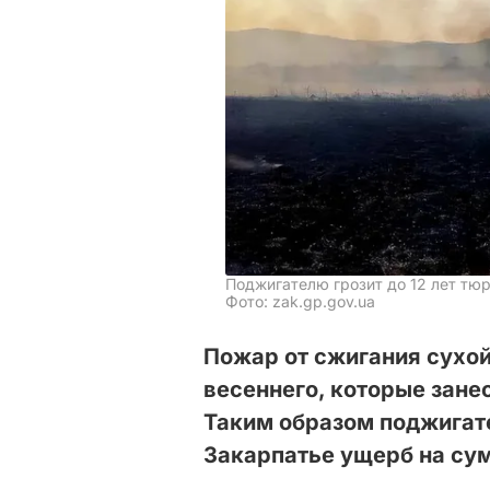
Поджигателю грозит до 12 лет тю
Фото: zak.gp.gov.ua
Пожар от сжигания сухо
весеннего, которые зане
Таким образом поджигат
Закарпатье ущерб на сум