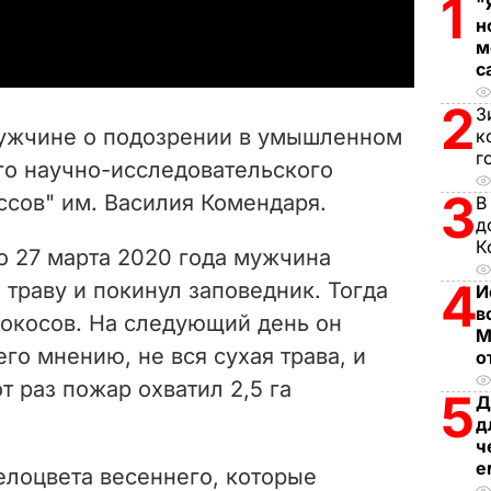
1
"
a
н
м
y
с
V
2
З
ужчине о подозрении в умышленном
к
i
г
о научно-исследовательского
3
ссов" им. Василия Комендаря.
В
d
д
К
e
о 27 марта 2020 года мужчина
4
траву и покинул заповедник. Тогда
И
o
в
нокосов. На следующий день он
М
его мнению, не вся сухая трава, и
о
т раз пожар охватил 2,5 га
5
Д
д
ч
е
елоцвета весеннего, которые