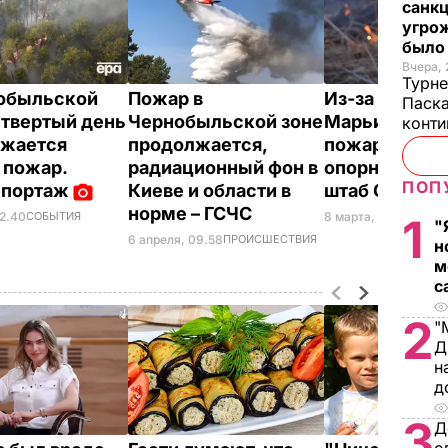
санкц
угрож
был
Вчера, 
Турне
обыльской
Пожар в
Из-за обстре
Паска
етвертый день
Чернобыльской зоне
Марьинки во
конти
лжается
продолжается,
пожар, повр
 пожар.
радиационный фон в
опорный пунк
ПОП
епортаж
Киеве и области в
штаб ООС
норме – ГСЧС
8 марта, 15.51
ВОЙНА 
22.40
СОБЫТИЯ
1
"
6 апреля, 09.58
ПРОИСШЕСТВИЯ
н
м
с
2
"
Д
н
д
3
Д