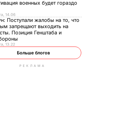
ивация военных будет гораздо
та, 14.06
ун:
Поступали жалобы на то, что
ым запрещают выходить на
сты. Позиция Генштаба и
бороны
та, 13.22
Больше блогов
РЕКЛАМА