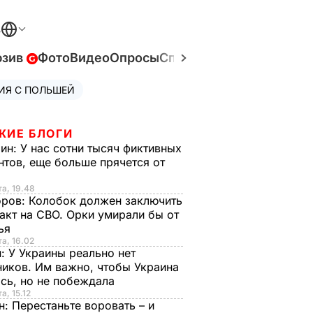
В
юзив
Фото
Видео
Опросы
Спецпроекты
Война в У
ИЯ С ПОЛЬШЕЙ
ЖИЕ БЛОГИ
рин:
У нас сотни тысяч фиктивных
нтов, еще больше прячется от
та, 19.48
оров:
Колобок должен заключить
акт на СВО. Орки умирали бы от
тья
та, 16.02
н:
У Украины реально нет
иков. Им важно, чтобы Украина
сь, но не побеждала
а, 15.12
н:
Перестаньте воровать – и