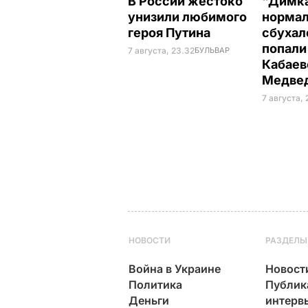
В России жестоко
"Димка
унизили любимого
нормал
героя Путина
сбухалс
попали
7 августа, 23.32
БУЛЬВАР
Кабаев
Медве
7 августа,
НОВОСТИ
РАЗДЕЛЫ
Война в Украине
Новост
Политика
Публик
Деньги
интерв