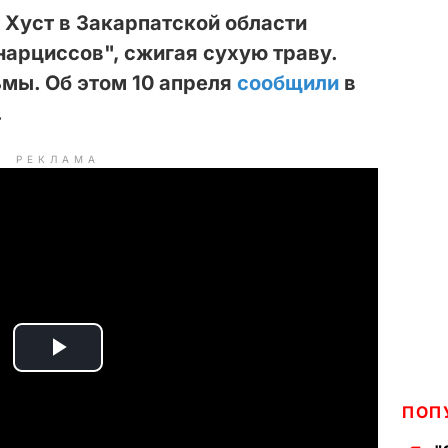
 Хуст в Закарпатской области
нарциссов", сжигая сухую траву.
ьмы. Об этом 10 апреля
сообщили
в
.
РЕКЛАМА
P
l
ПОП