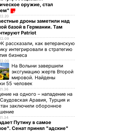
ическое оружие, стал
оем"
22.20
вестные дроны заметили над
ой базой в Германии. Там
тируют Patriot
22.09
К рассказали, как ветеранскую
ику интегрировали в стратегию
тия бизнеса
22.00
На Волыни завершили
эксгумацию жертв Второй
мировой. Найдены
ки 55 человек
21.36
ение на одного – нападение на
 Саудовская Аравия, Турция и
тан заключили оборонное
ашение
21.34
дает Путину в самое
ое". Сенат принял "адские"