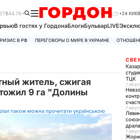
67
$44.76
+24 КИЕ
ервью
В гостях у Гордона
Блоги
Бульвар
LIVE
Экскл
РИЗИС В РФ
ПЕРЕГОВОРЫ О МИРЕ В УКРАИНЕ
ОТНОШЕН
СВЕ
Каза
студе
ТЦК
тный житель, сжигая
7 авгус
Невз
чтожил 9 га "Долины
контр
счас
7 авгус
ріал також можна прочитати українською
Леви
союзн
драла
7 август
Жори