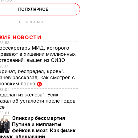
ПОПУЛЯРНОЕ
РЕКЛАМА
ЖИЕ НОВОСТИ
23.53
оссекретарь МИД, которого
ревают в хищении миллионных
ртвований, вышел из СИЗО
23.17
кричат, беспредел, кровь".
чев рассказал, как смотрел с
новским порно
23.04
 сделан из железа". Усик
азал об усталости после годов
ксе
23.01
Эликсир бессмертия
Путина и импланты
фейков в мозг. Как физик
льчук, обещавший