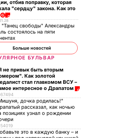
ии, отбив поправку, которая
ала "сердцу" закона. Как это
о
21.28
 "Танец свободы" Александры
ла возле
ль состоялось на пяти
зник
нентах
ежден
Больше новостей
т –
УЛЯРНОЕ БУЛЬВАР
В УКРАИНЕ
Я не привык быть вторым
омером". Как золотой
едалист стал главкомом ВСУ –
амое интересное о Драпатом
67494
Мишуня, дочка родилась!"
рапатый рассказал, как ночью
а позициях узнал о рождении
очери
54019
обавьте это в каждую банку – и