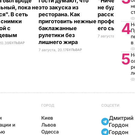
о
 был вроде
Гости думают, что
"Ничего навя
н
ьный, пока не
это закуска из
не буду". Др
с
я". В сеть
ресторана. Как
рассказал, к
 снимки
приготовить нежные
профессию в
4
Н
ой с
баклажанные
его сын
П
девым
рулетики без
п
7 августа, 19.44
БУЛ
лишнего жира
в
 20.39
БУЛЬВАР
7 августа, 20.17
БУЛЬВАР
5
Н
о
р
л
ГОРОД
СОЦСЕТИ
и
Киев
Дмитрий
ации и
Львов
Гордон
ью
Одесса
Гордон