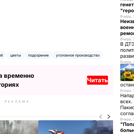
генет
"гер
Вчера, 
Неиз
военн
ремон
Вчера, 
В ДТЭ
полит
рб
цветы
подозрение
уголовное производство
разви
Вчера, 
а временно
Читать
ториях
остан
Вчера, 
Напад
всех.
РЕКЛАМА
Пакис
согл
Вчера, 
"Попа
больн