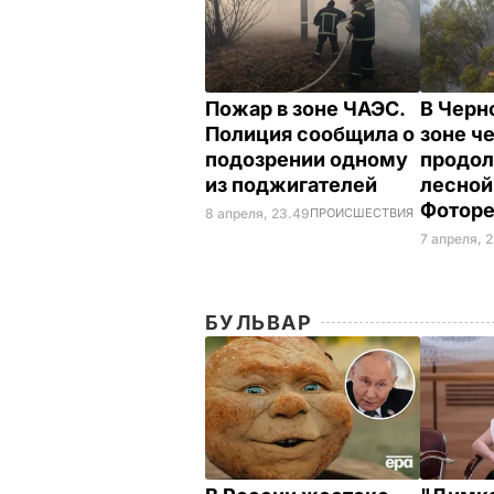
Пожар в зоне ЧАЭС.
В Черн
Полиция сообщила о
зоне ч
подозрении одному
продо
из поджигателей
лесной
Фотор
8 апреля, 23.49
ПРОИСШЕСТВИЯ
7 апреля, 
БУЛЬВАР