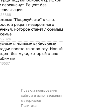
гурцы под капроновой крышкой
зывать
Смешайте это с
Три важных шага – 
е перекиснут. Рецепт без
апатый
мукой – и целая гора
ваш салат из свекл
терилизации
акую
мягких, словно пух,
будет невероятны
23868
ыбрал
пирожков готова.
7 августа, 17.29
БУЛЬВАР
ежные "Поцелуйчики" к чаю.
Самый лучший
ростой рецепт невероятного
рецепт
еченья, которое станет любимым
ЬВАР
 семье
7 августа, 18.16
БУЛЬВАР
22326
ежные и пышные кабачковые
ладьи просто тают во рту. Новый
ецепт без муки, который станет
юбимым
16537
Правила пользования
сайтом и использования
материалов
Политика