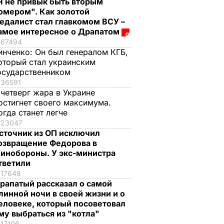
Я не привык быть вторым
омером". Как золотой
едалист стал главкомом ВСУ –
амое интересное о Драпатом
67494
инченко:
Он был генералом КГБ,
оторый стал украинским
осударственником
36591
 четверг жара в Украине
остигнет своего максимума.
огда станет легче
23047
сточник из ОП исключил
озвращение Федорова в
инобороны. У экс-министра
тветили
17648
рапатый рассказал о самой
линной ночи в своей жизни и о
еловеке, который посоветовал
му выбраться из "котла"
17106