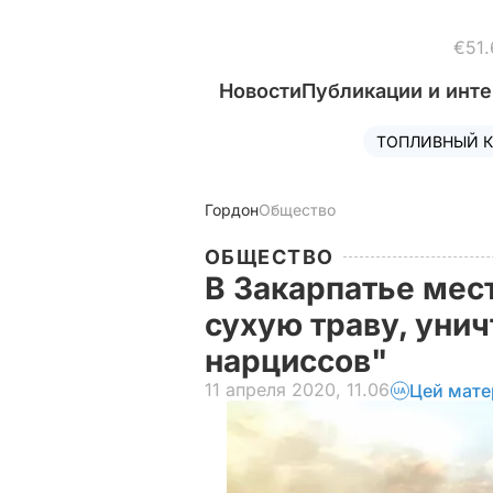
€51.
Новости
Публикации и инт
ТОПЛИВНЫЙ К
Гордон
Общество
ОБЩЕСТВО
В Закарпатье мес
сухую траву, уни
нарциссов"
11 апреля 2020, 11.06
Цей мате