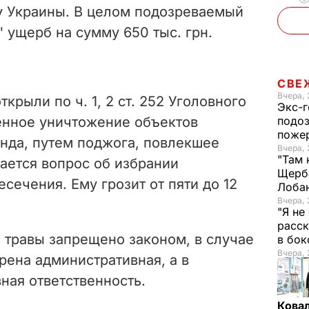
у Украины. В целом подозреваемый
 ущерб на сумму 650 тыс. грн.
СВЕ
Вчера, 
крыли по ч. 1, 2 ст. 252 Уголовного
Экс-г
енное уничтожение объектов
подоз
поже
нда, путем поджога, повлекшее
Вчера, 
"Там 
ается вопрос об избрании
Щерба
ечения. Ему грозит от пяти до 12
Лоба
Вчера, 
"Я не
расск
 травы запрещено законом, в случае
в бо
Вчера, 
рена административная, а в
ная ответственность.
Кова