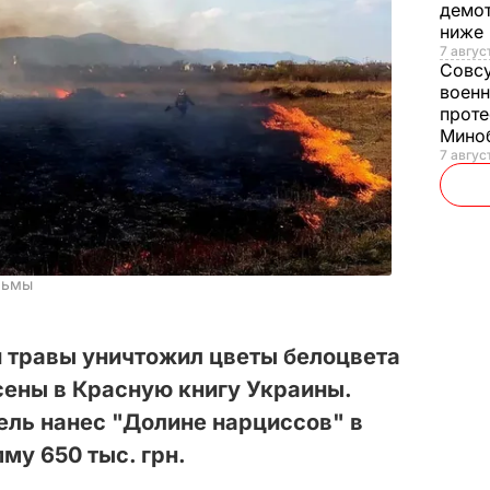
демот
ниже
7 авгус
Совс
военн
проте
Мино
7 авгус
рьмы
й травы уничтожил цветы белоцвета
сены в Красную книгу Украины.
ель нанес "Долине нарциссов" в
му 650 тыс. грн.