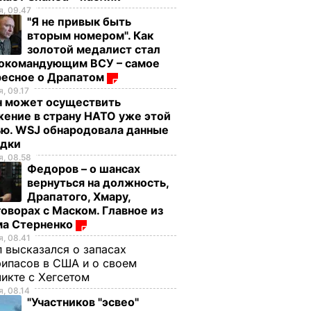
, 09.47
"Я не привык быть
вторым номером". Как
золотой медалист стал
нокомандующим ВСУ – самое
ресное о Драпатом
, 09.17
н может осуществить
ение в страну НАТО уже этой
ью. WSJ обнародовала данные
едки
, 08.58
Федоров – о шансах
вернуться на должность,
Драпатого, Хмару,
оворах с Маском. Главное из
ма Стерненко
, 08.41
 высказался о запасах
ипасов в США и о своем
икте с Хегсетом
, 08.14
"Участников "эсвео"