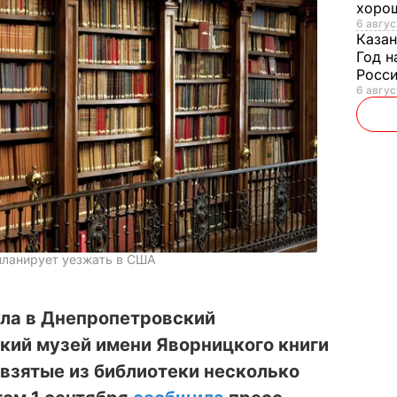
хорош
6 авгус
Казан
Год н
Росси
6 авгус
 планирует уезжать в США
ла в Днепропетровский
кий музей имени Яворницкого книги
взятые из библиотеки несколько