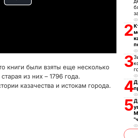
д
P
б
з
l
2
К
a
м
к
y
п
3
З
V
к
то книги были взяты еще несколько
г
i
старая из них – 1796 года.
4
Д
ории казачества и истокам города.
d
п
5
e
Д
у
М
o
"