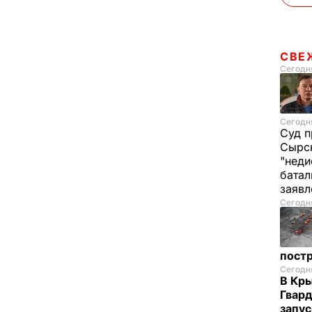
СВЕ
Сегодня
Сегодня
Суд п
Сырск
"неди
батал
заяв
Сегодня
пост
Сегодня
В Кр
Гвард
запус