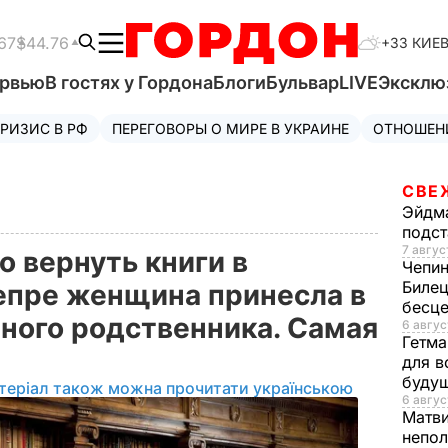
67
$44.76
+33 КИЕ
ервью
В гостях у Гордона
Блоги
Бульвар
LIVE
Эксклю
РИЗИС В РФ
ПЕРЕГОВОРЫ О МИРЕ В УКРАИНЕ
ОТНОШЕН
СВЕ
Эйдм
подст
7 авгус
о вернуть книги в
Чепи
Билец
непре женщина принесла в
бесц
йного родственника. Самая
6 авгус
Гетма
а
для в
буду
теріал також можна прочитати українською
6 авгус
Матв
непол