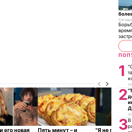
более
Сегодня
Борьб
время
застр
ПОП
1
"
т
к
2
"
д
и
Д
3
В
р
и его новая
Пять минут – и
"Я не привык