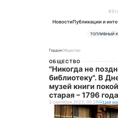
€51.
Новости
Публикации и инт
ТОПЛИВНЫЙ К
Гордон
Общество
ОБЩЕСТВО
"Никогда не поздн
библиотеку". В Д
музей книги поко
старая – 1796 год
2 сентября 2023, 00.28
Цей ма