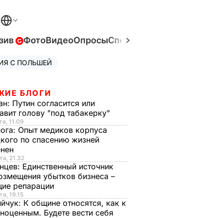
В
зив
Фото
Видео
Опросы
Спецпроекты
Война в Ук
ИЯ С ПОЛЬШЕЙ
ЖИЕ БЛОГИ
ан:
Путин согласится или
авит голову "под табакерку"
та, 11.09
нога:
Опыт медиков корпуса
кого по спасению жизней
енен
та, 21.32
нцев:
Единственный источник
озмещения убытков бизнеса –
щие репарации
та, 19.15
ийчук:
К общине относятся, как к
ноценным. Будете вести себя