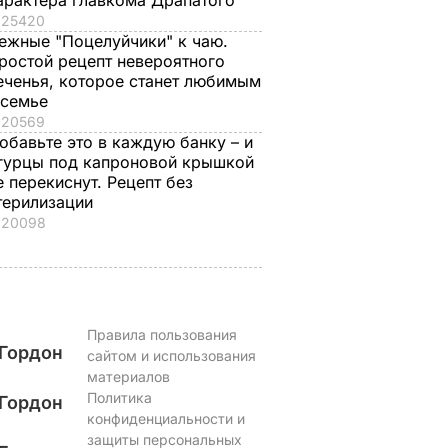
арактера главкома Драпатого
ром".
добавки, а аромат
родилась!"
25420
будет стоять на весь
Драпатый рассказа
ежные "Поцелуйчики" к чаю.
ростой рецепт невероятного
ал
дом. Рецепт
как ночью на
еченья, которое станет любимым
ндующим
оджахури –
позициях узнал о
 семье
грузинского блюда
рождении дочери
20569
7 августа, 09.32
БУЛЬВАР
7 августа, 08.33
БУЛЬВАР
обавьте это в каждую банку – и
гурцы под капроновой крышкой
е перекиснут. Рецепт без
ЕСТВО
терилизации
20098
Правила пользования
Гордон
сайтом и использования
материалов
Политика
Гордон
конфиденциальности и
защиты персональных