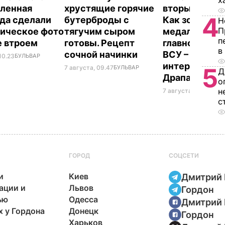
х
ленная
хрустящие горячие
вторым номе
4
да сделали
бутерброды с
Как золотой
Н
П
ическое фото
тягучим сыром
медалист ст
п
е втроем
готовы. Рецепт
главнокома
в
сочной начинки
ВСУ – самое
10.23
БУЛЬВАР
интересное о
5
7 августа, 09.47
БУЛЬВАР
Д
Драпатом
о
н
7 августа, 09.47
ОБЩ
с
ГОРОД
СОЦСЕТИ
и
Киев
Дмитрий 
ации и
Львов
Гордон
ью
Одесса
Дмитрий 
х у Гордона
Донецк
Гордон
Харьков