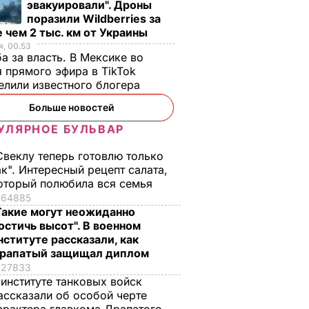
эвакуировали". Дроны
поразили Wildberries за
 чем 2 тыс. км от Украины
, 00.53
а за власть. В Мексике во
 прямого эфира в TikTok
елили известного блогера
Больше новостей
УЛЯРНОЕ БУЛЬВАР
Свеклу теперь готовлю только
ак". Интересный рецепт салата,
оторый полюбила вся семья
64885
Такие могут неожиданно
остичь высот". В военном
нституте рассказали, как
рапатый защищал диплом
27833
 институте танковых войск
ассказали об особой черте
 быть
Вся семья попросит
"Мишуня, дочка