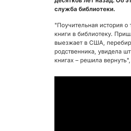
десятков лет назад. Об э
служба библиотеки.
"Поучительная история о 
книги в библиотеку. Приш
выезжает в США, перебир
родственника, увидела ш
книгах – решила вернуть",