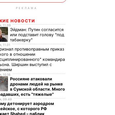
РЕКЛАМА
ЖИЕ НОВОСТИ
, 11.09
Эйдман:
Путин согласится
или подставит голову "под
табакерку"
, 11.01
ризнал противоправным приказ
ого в отношении
сциплинированного" командира
ьона. Ширшин выступил с
лением
, 10.16
Россияне атаковали
дронами людей на рынке
в Сумской области. Много
радавших, есть "тяжелые"
, 09.49
ыму детонирует аэродром
ейское, с которого РФ
кает Shahed – паблик