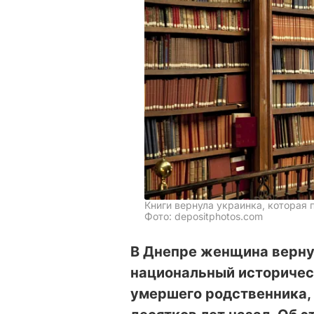
Книги вернула украинка, которая
Фото: depositphotos.com
В Днепре женщина верну
национальный историчес
умершего родственника, 