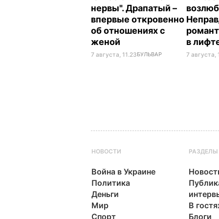
нервы". Драпатый –
возлюб
впервые откровенно
Неправ
об отношениях с
романт
женой
в лифт
7 августа, 11.23
БУЛЬВАР
7 августа, 
НОВОСТИ
РАЗДЕЛЫ
Война в Украине
Новост
Политика
Публик
Деньги
интерв
Мир
В гостя
Спорт
Блоги