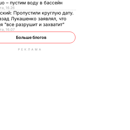
о – пустим воду в бассейн
та, 16.26
ский:
Пропустили круглую дату.
азад Лукашенко заявлял, что
я "все разрушит и захватит"
та, 16.07
Больше блогов
РЕКЛАМА