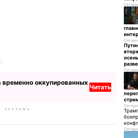
Сегодня
глав
инте
Сегодня
Пути
вторж
осен
разв
Сегодня
а временно оккупированных
Читать
перег
стри
Сегодня
РЕКЛАМА
Трамп
боепр
конфл
Сегодня