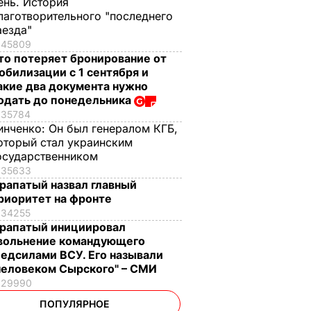
ень. История
лаготворительного "последнего
аезда"
45809
то потеряет бронирование от
обилизации с 1 сентября и
акие два документа нужно
одать до понедельника
35784
инченко:
Он был генералом КГБ,
оторый стал украинским
осударственником
35633
рапатый назвал главный
риоритет на фронте
34255
рапатый инициировал
вольнение командующего
едсилами ВСУ. Его называли
человеком Сырского" – СМИ
29990
ПОПУЛЯРНОЕ