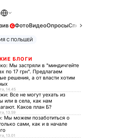
В
зив
Фото
Видео
Опросы
Спецпроекты
Война в Ук
ИЯ С ПОЛЬШЕЙ
ЖИЕ БЛОГИ
нко:
Мы застряли в "миндичгейте
ах по 17 грн". Предлагаем
ые решения, а от власти хотим
ных
та, 14.45
нжи:
Все не могут уехать из
ы или в села, как нам
агают. Каков план Б?
та, 13.59
р:
Мы можем позаботиться о
только сами, как и в начале
-го
та, 13.01