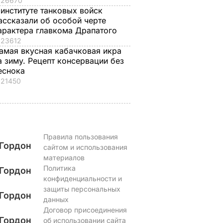
26670
6 августа, 12.50
БУЛЬВАР
 институте танковых войск
ассказали об особой черте
арактера главкома Драпатого
23612
амая вкусная кабачковая икра
а зиму. Рецепт консервации без
еснока
21450
Правила пользования
Гордон
сайтом и использования
материалов
Политика
Гордон
конфиденциальности и
защиты персональных
Гордон
данных
Договор присоединения
Гордон
об использовании сайта