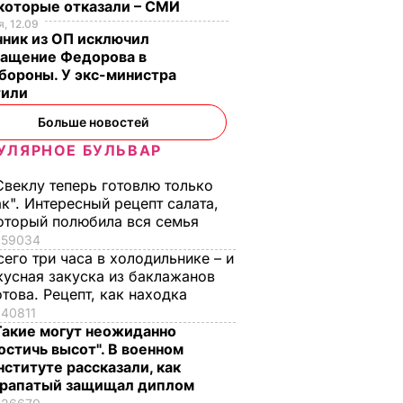
екоторые отказали – СМИ
есу,
, 12.09
ал его
чник из ОП исключил
ращение Федорова в
бороны. У экс-министра
ТИКА
тили
Больше новостей
УЛЯРНОЕ БУЛЬВАР
Свеклу теперь готовлю только
ак". Интересный рецепт салата,
оторый полюбила вся семья
59034
сего три часа в холодильнике – и
ка для
Добавьте это в
Лук нужно собрать
кусная закуска из баклажанов
куса.
каждую банку – и
до этой даты, иначе
отова. Рецепт, как находка
чковой
огурцы под
он сгниет. Дачники
40811
капроновой
раскрыли секрет
Такие могут неожиданно
крышкой не
остичь высот". В военном
ЬВАР
6 августа, 12.06
БУЛЬВАР
перекиснут. Рецепт
нституте рассказали, как
рапатый защищал диплом
без стерилизации