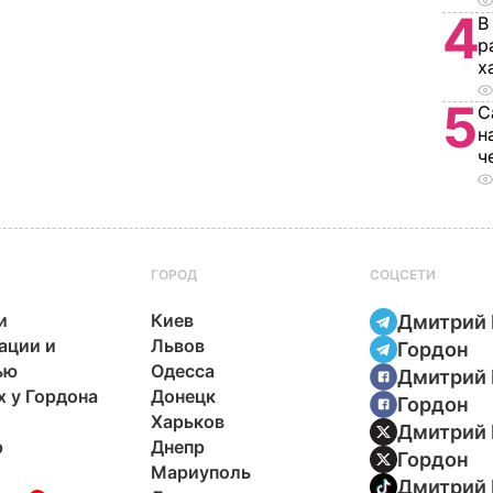
4
В
р
х
5
С
н
ч
ГОРОД
СОЦСЕТИ
и
Киев
Дмитрий 
ации и
Львов
Гордон
ью
Одесса
Дмитрий 
х у Гордона
Донецк
Гордон
Харьков
Дмитрий 
р
Днепр
Гордон
Мариуполь
Дмитрий 