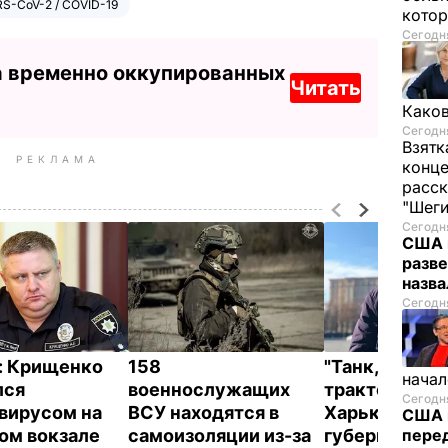
S-CoV-2 / COVID-19
котор
Сегодня
а временно оккупированных
Читать
Каков
Сегодня
Взятк
РЕКЛАМА
конце
расск
"Шег
Сегодня
США 
разве
назв
Сегодня
: Крищенко
158
"Танк, похож
начал
лся
военнослужащих
трактор".
Сегодня
вирусом на
ВСУ находятся в
Харьковский
США 
ом вокзале
самоизоляции из-за
губернатор К
перед