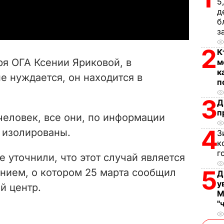
5
a
д
б
y
з
V
2
К
ря ОГА Ксении Яриковой, в
м
i
к
е нуждается, он находится в
п
d
3
Д
п
e
 человек, все они, по информации
4
 изолированы.
З
o
к
г
 уточнили, что этот случай является
5
ием, о котором 25 марта сообщил
Д
у
й центр.
М
"