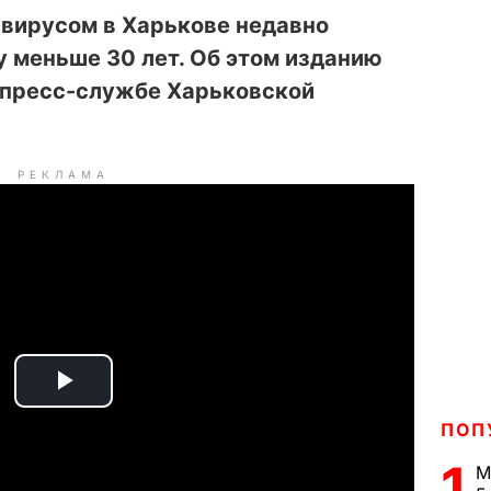
авирусом в Харькове недавно
у меньше 30 лет. Об этом изданию
 пресс-службе Харьковской
РЕКЛАМА
P
ПОП
l
1
М