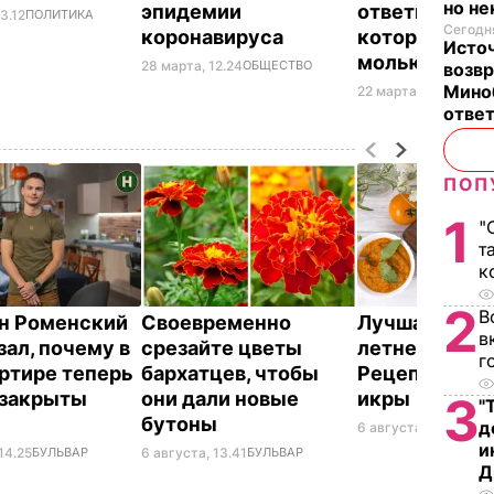
но н
эпидемии
ответил Керн
3.12
ПОЛИТИКА
Сегодня
коронавируса
который назв
Исто
молью
28 марта, 12.24
ОБЩЕСТВО
возв
Мино
22 марта, 14.34
ПОЛИ
отве
ПОП
1
"
т
к
2
В
н Роменский
Своевременно
Лучшая намаз
в
зал, почему в
срезайте цветы
летнего пере
г
артире теперь
бархатцев, чтобы
Рецепт каба
 закрыты
они дали новые
икры
3
"
бутоны
д
6 августа, 13.02
БУЛ
и
14.25
БУЛЬВАР
6 августа, 13.41
БУЛЬВАР
Д