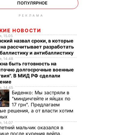
ПОПУЛЯРНОЕ
РЕКЛАМА
ЖИЕ НОВОСТИ
, 15.05
ский назвал сроки, в которые
на рассчитывает разработать
баллистику и антибаллистику
, 14.48
на быть готовность на
аточно долгосрочные военные
вия". В МИД РФ сделали
ление
, 14.45
Биденко:
Мы застряли в
"миндичгейте и яйцах по
17 грн". Предлагаем
ые решения, а от власти хотим
ных
, 14.07
етний мальчик оказался в
ице после курения вейпа,