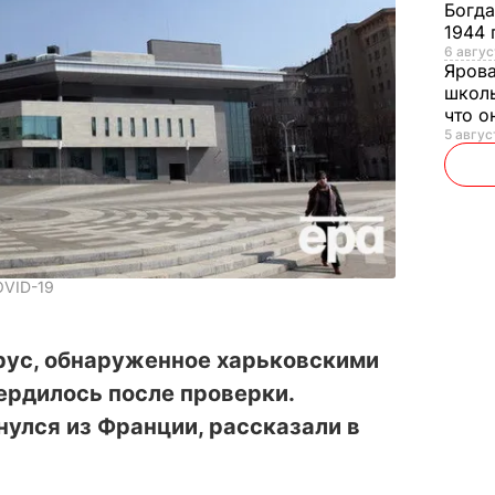
Богд
1944 
6 авгус
Яров
школь
что о
5 авгус
OVID-19
рус, обнаруженное харьковскими
ердилось после проверки.
улся из Франции, рассказали в