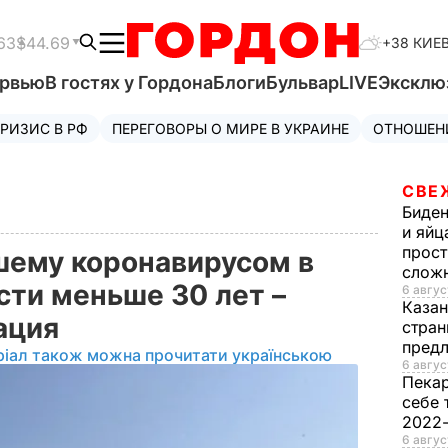
63
$44.69
+38 КИЕ
ервью
В гостях у Гордона
Блоги
Бульвар
LIVE
Эксклю
РИЗИС В РФ
ПЕРЕГОВОРЫ О МИРЕ В УКРАИНЕ
ОТНОШЕН
СВЕ
Биде
и яйц
прост
шему коронавирусом в
слож
сти меньше 30 лет –
6 авгус
Каза
ация
стран
предл
ріал також можна прочитати українською
6 авгус
Пека
себе 
2022
6 авгус