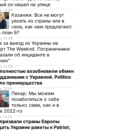
ый он нашел на улице
, 13.59
Казанжи:
Все не могут
уехать из страны или в
села, как нам предлагают.
 план Б?
, 13.39
а за выезд из Украины на
рт The Weeknd. Пограничники
азали об инциденте в
инях"
, 13.08
полностью возобновили обмен
дданными с Украиной. Politico
ало преимущества
, 13.01
Пекар:
Мы можем
позаботиться о себе
только сами, как и в
ий на
е 2022-го
, 12.25
призвали страны Европы
учер
ать Украине ракеты к Patriot,