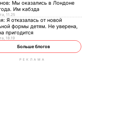
анов:
Мы оказались в Лондоне
года. Им кабзда
та, 11.25
ая:
Я отказалась от новой
ной формы детям. Не уверена,
на пригодится
та, 18.19
Больше блогов
РЕКЛАМА