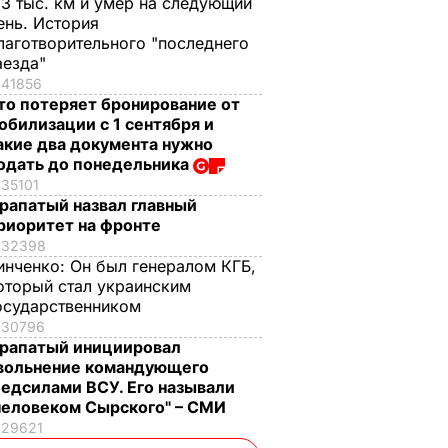
,3 тыс. км и умер на следующий
ень. История
лаготворительного "последнего
аезда"
41856
то потеряет бронирование от
обилизации с 1 сентября и
акие два документа нужно
одать до понедельника
35101
рапатый назвал главный
риоритет на фронте
32398
инченко:
Он был генералом КГБ,
оторый стал украинским
осударственником
30796
рапатый инициировал
вольнение командующего
едсилами ВСУ. Его называли
человеком Сырского" – СМИ
29621