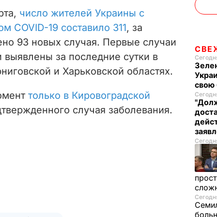
рта,
число жителей Украины с
м COVID-19 составило 311
, за
ено 93 новых случая. Первые случаи
СВЕ
 выявлены за последние сутки в
Сегодня
Зелен
ниговской и Харьковской областях.
Украи
свою 
момент
только в Кировоградской
Сегодня
"Долж
твержденного случая заболевания.
дост
дейст
заяв
Сегодня
прост
слож
Сегодня
Семил
больн