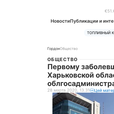
€51.
Новости
Публикации и инт
ТОПЛИВНЫЙ К
Гордон
Общество
ОБЩЕСТВО
Первому заболев
Харьковской обла
облгосадминистр
28 марта 2020, 13.31
Цей мате