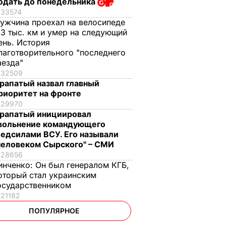
одать до понедельника
33574
ужчина проехал на велосипеде
,3 тыс. км и умер на следующий
ень. История
лаготворительного "последнего
аезда"
32509
рапатый назвал главный
риоритет на фронте
29970
рапатый инициировал
вольнение командующего
едсилами ВСУ. Его называли
человеком Сырского" – СМИ
28656
инченко:
Он был генералом КГБ,
оторый стал украинским
осударственником
21182
ПОПУЛЯРНОЕ