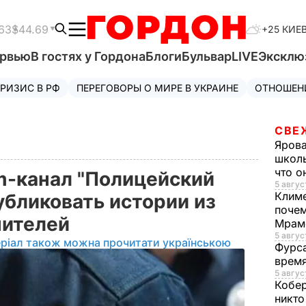
63
$44.69
+25 КИЕ
ервью
В гостях у Гордона
Блоги
Бульвар
LIVE
Эксклю
РИЗИС В РФ
ПЕРЕГОВОРЫ О МИРЕ В УКРАИНЕ
ОТНОШЕН
СВЕ
Яров
школь
что о
m-канал "Полицейский
5 авгус
Клим
публиковать истории из
почем
нителей
Мрам
5 август
ріал також можна прочитати українською
Фурс
время
5 авгус
Кобе
никто