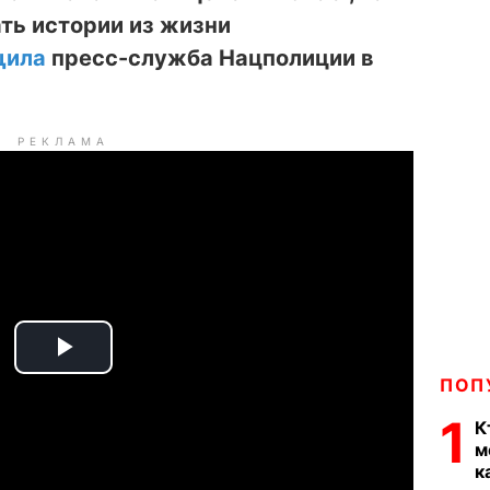
ть истории из жизни
щила
пресс-служба Нацполиции в
РЕКЛАМА
P
ПОП
l
1
К
м
a
к