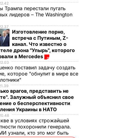
22.42
ы Трампа перестали пугать
ых лидеров – The Washington
22.37
Изготовление порно,
встреча с Путиным, Z-
канал. Что известно о
теле дрона "Упырь", которого
рвали в Mercedes
22.03
енко поставил задачу создать
е, которое "обнулит в мире все
илотники"
21.39
ько врагов, представить не
те". Залужный объяснил свое
ение о бесперспективности
пления Украины в НАТО
20.48
кве в условиях строжайшей
тности похоронили генерала.
И узнали, кто это мог быть