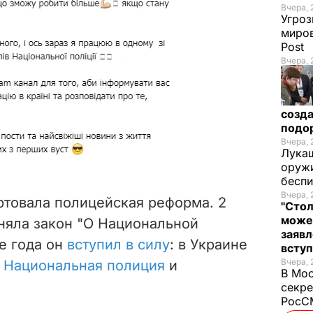
Вчера, 
Угроз
миров
Post
Вчера, 
созда
подо
Вчера, 
Лукаш
оружи
бесп
Вчера, 
артовала полицейская реформа. 2
"Стол
може
няла закон "О Национальной
заявл
же года он
вступил в силу
: в Украине
всту
Вчера, 
 Национальная полиция
и
В Мос
секре
РосСМ