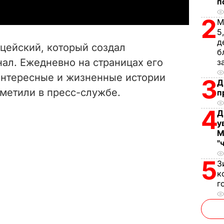
п
y
2
М
5
V
д
цейский, который создал
б
i
ал. Ежедневно на страницах его
з
 интересные и жизненные истории
d
3
Д
тметили в пресс-службе.
п
e
4
Д
o
у
М
"
5
З
к
г