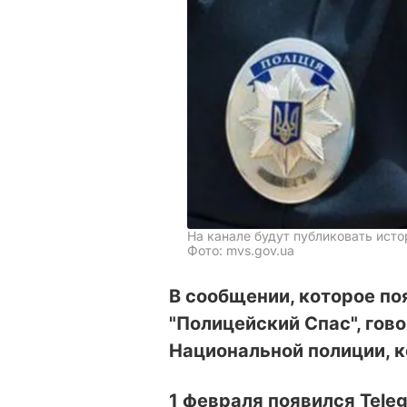
На канале будут публиковать исто
Фото: mvs.gov.ua
В сообщении, которое по
"Полицейский Спас", гово
Национальной полиции, 
1 февраля появился Tele