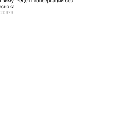
а зиму. Рецепт консервации без
еснока
20979
ые
я в
имеют
ванными
ИТИКА