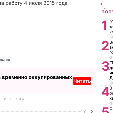
а работу 4 июля 2015 года.
ПОП
1
"
т
к
2
В
в
г
олиция
3
"
д
и
а временно оккупированных
Д
Читать
4
В
р
х
РЕКЛАМА
5
С