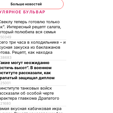
Больше новостей
УЛЯРНОЕ БУЛЬВАР
Свеклу теперь готовлю только
ак". Интересный рецепт салата,
оторый полюбила вся семья
50349
сего три часа в холодильнике – и
кусная закуска из баклажанов
отова. Рецепт, как находка
38683
Такие могут неожиданно
остичь высот". В военном
нституте рассказали, как
рапатый защищал диплом
25001
 институте танковых войск
ассказали об особой черте
арактера главкома Драпатого
21680
амая вкусная кабачковая икра