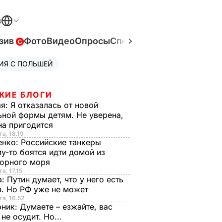
В
зив
Фото
Видео
Опросы
Спецпроекты
Война в Ук
ИЯ С ПОЛЬШЕЙ
ЖИЕ БЛОГИ
ая:
Я отказалась от новой
ной формы детям. Не уверена,
на пригодится
та, 18.19
енко:
Российские танкеры
у-то боятся идти домой из
орного моря
а, 17.15
а:
Путин думает, что у него есть
. Но РФ уже не может
та, 16.52
рник:
Думаете – езжайте, вас
 не осудит. Но...