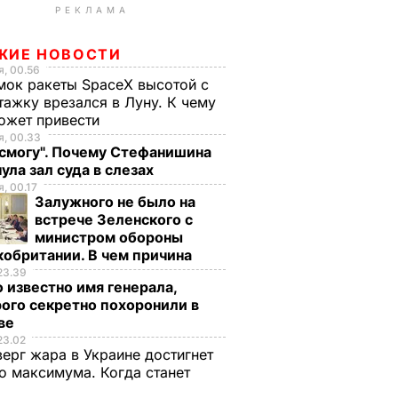
РЕКЛАМА
ЖИЕ НОВОСТИ
, 00.56
ок ракеты SpaceX высотой с
тажку врезался в Луну. К чему
ожет привести
, 00.33
 смогу". Почему Стефанишина
ула зал суда в слезах
, 00.17
Залужного не было на
встрече Зеленского с
министром обороны
обритании. В чем причина
23.39
 известно имя генерала,
ого секретно похоронили в
ве
23.02
верг жара в Украине достигнет
о максимума. Когда станет
е