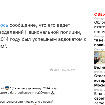
СВЕ
Сегодня
Облом
лось
сообщение, что его ведет
пятиэ
разделений Национальной полиции,
это м
Сегодня
2014 году был успешным адвокатом с
"Я не
покин
м".
Сегодня
Велик
Вчера, 
Стало
котор
Моск
Вчера, 
В чет
своег
легч