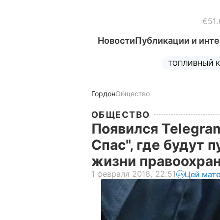
€51.
Новости
Публикации и инт
ТОПЛИВНЫЙ К
Гордон
Общество
ОБЩЕСТВО
Появился Telegra
Спас", где будут 
жизни правоохра
1 февраля 2018, 22.51
Цей мате