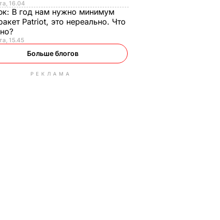
та, 16.04
юк:
В год нам нужно минимум
ракет Patriot, это нереально. Что
ьно?
та, 15.45
Больше блогов
РЕКЛАМА