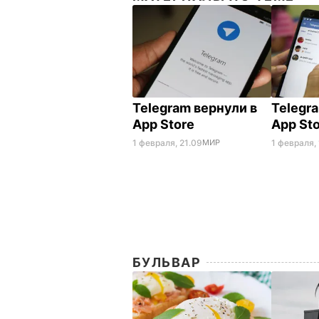
Telegram вернули в
Telegr
App Store
App St
1 февраля, 21.09
МИР
1 февраля, 
БУЛЬВАР