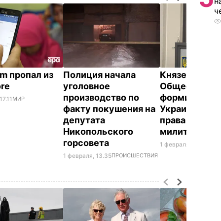
н
ч
am пропал из
Полиция начала
Князев:
ore
уголовное
Общественн
производство по
формировани
17.11
МИР
факту покушения на
Украине не 
депутата
права быть
Никопольского
милитаризо
горсовета
1 февраля, 12.20
ПОЛ
1 февраля, 13.35
ПРОИСШЕСТВИЯ