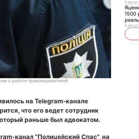
5 авгус
Яцен
1500 
реал
5 авгус
рии о работе правоохранителей
явилось на Telegram-канале
рится, что его ведет сотрудник
который раньше был адвокатом.
gram-канал "Полицейский Спас", на