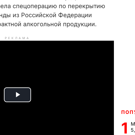
вела спецоперацию по перекрытию
нды из Российской Федерации
фактной алкогольной продукции.
РЕКЛАМА
P
ПОП
l
1
М
a
5