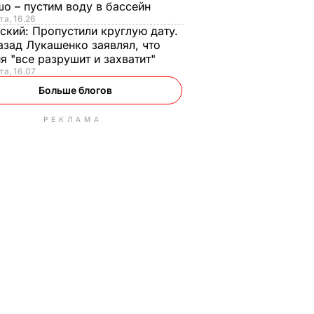
о – пустим воду в бассейн
та, 16.26
ский:
Пропустили круглую дату.
азад Лукашенко заявлял, что
я "все разрушит и захватит"
та, 16.07
Больше блогов
РЕКЛАМА