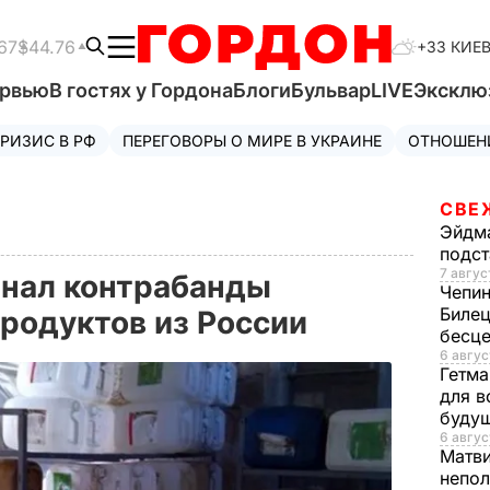
67
$44.76
+33 КИЕ
ервью
В гостях у Гордона
Блоги
Бульвар
LIVE
Эксклю
РИЗИС В РФ
ПЕРЕГОВОРЫ О МИРЕ В УКРАИНЕ
ОТНОШЕН
СВЕ
Эйдм
подст
7 авгус
анал контрабанды
Чепи
Билец
продуктов из России
бесц
6 авгус
Гетма
для в
буду
6 авгус
Матв
непол