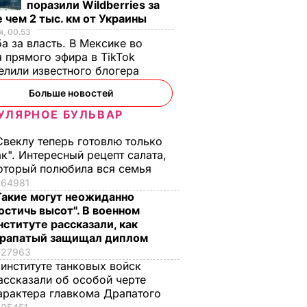
поразили Wildberries за
 чем 2 тыс. км от Украины
, 00.53
а за власть. В Мексике во
 прямого эфира в TikTok
елили известного блогера
Больше новостей
УЛЯРНОЕ БУЛЬВАР
Свеклу теперь готовлю только
ак". Интересный рецепт салата,
оторый полюбила вся семья
64981
и
"Я не привык быть
Вся семья попроси
Такие могут неожиданно
орячие
вторым номером".
добавки, а аромат
остичь высот". В военном
нституте рассказали, как
с
Как золотой
будет стоять на ве
рапатый защищал диплом
ом
медалист стал
дом. Рецепт
27963
пт
главнокомандующим
оджахури –
 институте танковых войск
нки
ВСУ – самое
грузинского блюда
ассказали об особой черте
интересное о
ЬВАР
7 августа, 09.32
БУЛЬВАР
арактера главкома Драпатого
Драпатом