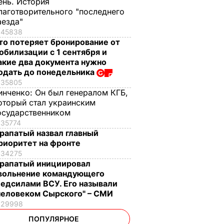
ень. История
лаготворительного "последнего
аезда"
45838
то потеряет бронирование от
обилизации с 1 сентября и
акие два документа нужно
одать до понедельника
35805
инченко:
Он был генералом КГБ,
оторый стал украинским
осударственником
35774
рапатый назвал главный
риоритет на фронте
34275
рапатый инициировал
вольнение командующего
едсилами ВСУ. Его называли
человеком Сырского" – СМИ
29998
ПОПУЛЯРНОЕ