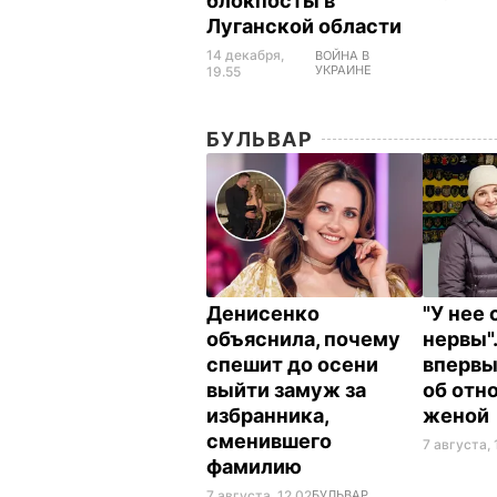
блокпосты в
Луганской области
14 декабря,
ВОЙНА В
УКРАИНЕ
19.55
БУЛЬВАР
Денисенко
"У нее
объяснила, почему
нервы"
спешит до осени
впервы
выйти замуж за
об отн
избранника,
женой
сменившего
7 августа, 
фамилию
7 августа, 12.02
БУЛЬВАР