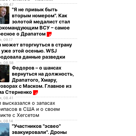
, 09.47
"Я не привык быть
вторым номером". Как
золотой медалист стал
нокомандующим ВСУ – самое
ресное о Драпатом
, 09.17
 может вторгнуться в страну
 уже этой осенью. WSJ
родовала данные разведки
, 08.58
Федоров – о шансах
вернуться на должность,
Драпатого, Хмару,
оворах с Маском. Главное из
ма Стерненко
, 08.41
 высказался о запасах
ипасов в США и о своем
икте с Хегсетом
, 08.14
"Участников "эсвео"
эвакуировали". Дроны