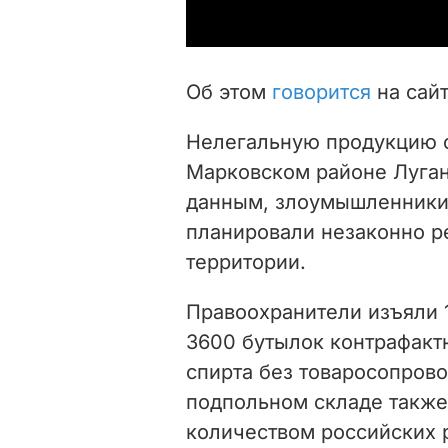
Об этом
говорится
на сай
Нелегальную продукцию о
Марковском районе Луган
данным, злоумышленники 
планировали незаконно р
территории.
Правоохранители изъяли 1
3600 бутылок контрафактн
спирта без товаросопров
подпольном складе такж
количеством российских 