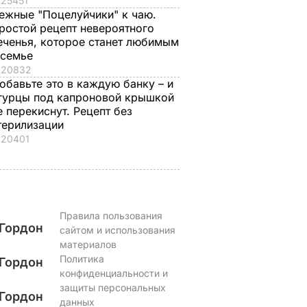
25451
ежные "Поцелуйчики" к чаю.
7 августа, 09.47
ОБЩЕСТВО
ростой рецепт невероятного
еченья, которое станет любимым
 семье
20832
обавьте это в каждую банку – и
гурцы под капроновой крышкой
е перекиснут. Рецепт без
терилизации
20401
Правила пользования
Гордон
сайтом и использования
материалов
Политика
Гордон
конфиденциальности и
защиты персональных
Гордон
данных