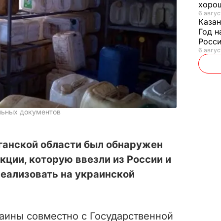
хорош
6 авгус
Казан
Год н
Росси
6 авгус
льных документов
ганской области был обнаружен
кции, которую ввезли из России и
еализовать на украинской
аины совместно с Государственной