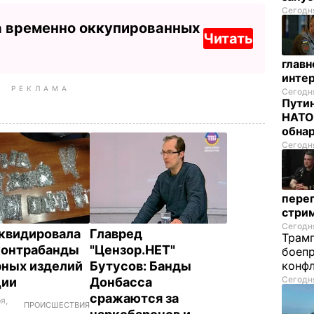
Сегодня
а временно оккупированных
Читать
глав
инте
РЕКЛАМА
Сегодня
Путин
НАТО
обна
Сегодня
перег
стри
Сегодня
квидировала
Главред
Трамп
контрабанды
"Цензор.НЕТ"
боепр
ных изделий
Бутусов: Банды
конфл
Сегодня
ции
Донбасса
сражаются за
я,
ПРОИСШЕСТВИЯ