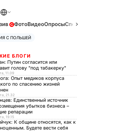
В
зив
Фото
Видео
Опросы
Спецпроекты
Война в Ук
ИЯ С ПОЛЬШЕЙ
ЖИЕ БЛОГИ
ан:
Путин согласится или
авит голову "под табакерку"
та, 11.09
нога:
Опыт медиков корпуса
кого по спасению жизней
енен
та, 21.32
нцев:
Единственный источник
озмещения убытков бизнеса –
щие репарации
та, 19.15
ийчук:
К общине относятся, как к
ноценным. Будете вести себя