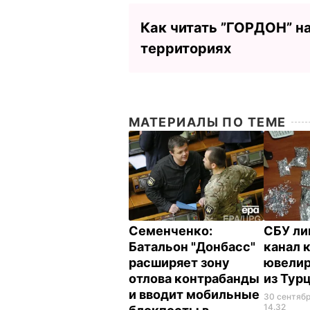
Как читать ”ГОРДОН” н
территориях
МАТЕРИАЛЫ ПО ТЕМЕ
Семенченко:
СБУ ли
Батальон "Донбасс"
канал 
расширяет зону
ювелир
отлова контрабанды
из Тур
и вводит мобильные
30 сентябр
14.32