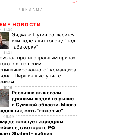
РЕКЛАМА
ЖИЕ НОВОСТИ
, 11.09
Эйдман:
Путин согласится
или подставит голову "под
табакерку"
, 11.01
ризнал противоправным приказ
ого в отношении
сциплинированного" командира
ьона. Ширшин выступил с
лением
, 10.16
Россияне атаковали
дронами людей на рынке
в Сумской области. Много
радавших, есть "тяжелые"
, 09.49
ыму детонирует аэродром
ейское, с которого РФ
кает Shahed – паблик