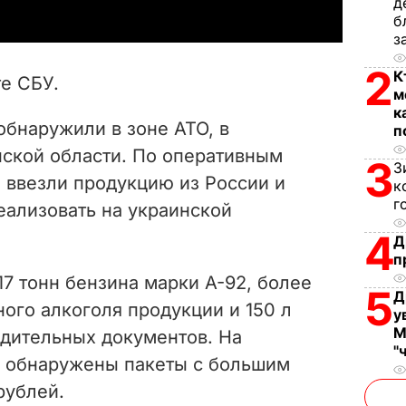
д
y
б
з
V
2
К
те СБУ.
м
i
к
бнаружили в зоне АТО, в
п
d
ской области. По оперативным
3
З
e
ввезли продукцию из России и
к
г
еализовать на украинской
o
4
Д
п
7 тонн бензина марки А-92, более
5
Д
ого алкоголя продукции и 150 л
у
М
одительных документов. На
"
е обнаружены пакеты с большим
рублей.