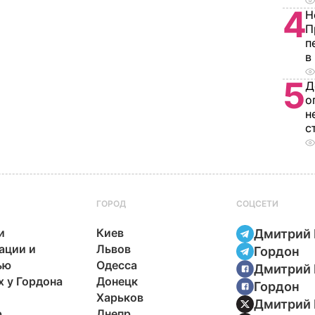
4
Н
П
п
в
5
Д
о
н
с
ГОРОД
СОЦСЕТИ
и
Киев
Дмитрий 
ации и
Львов
Гордон
ью
Одесса
Дмитрий 
х у Гордона
Донецк
Гордон
Харьков
Дмитрий 
р
Днепр