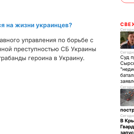
СВЕ
ся на жизни украинцев?
Сегодня
авного управления по борьбе с
нной преступностью СБ Украины
Сегодня
Суд п
рабанды героина в Украину.
Сырск
"неди
батал
заяв
Сегодня
пост
Сегодня
В Кр
Гвард
запус