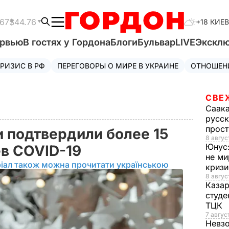
.67
$44.76
+18 КИЕВ
ервью
В гостях у Гордона
Блоги
Бульвар
LIVE
Экскл
РИЗИС В РФ
ПЕРЕГОВОРЫ О МИРЕ В УКРАИНЕ
ОТНОШЕН
СВЕ
Саак
русск
прос
и подтвердили более 15
8 авгус
Юнус
ев COVID-19
не ми
іал також можна прочитати українською
криз
8 авгус
Каза
студе
ТЦК
7 авгус
Невз