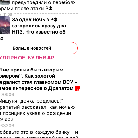
предупредили о перебоях
арами после атаки РФ
, 11.58
За одну ночь в РФ
загорелись сразу два
НПЗ. Что известно об
ах
Больше новостей
УЛЯРНОЕ БУЛЬВАР
Я не привык быть вторым
омером". Как золотой
едалист стал главкомом ВСУ –
амое интересное о Драпатом
90906
Мишуня, дочка родилась!"
рапатый рассказал, как ночью
а позициях узнал о рождении
очери
навирус
63206
у 119
обавьте это в каждую банку – и