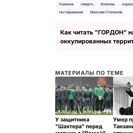
Украина
смерть
болезнь
корон
тестирование
Максим Степанов
Как читать ”ГОРДОН” н
оккупированных терри
МАТЕРИАЛЫ ПО ТЕМЕ
У защитника
Умер п
"Шахтера" перед
Танзан