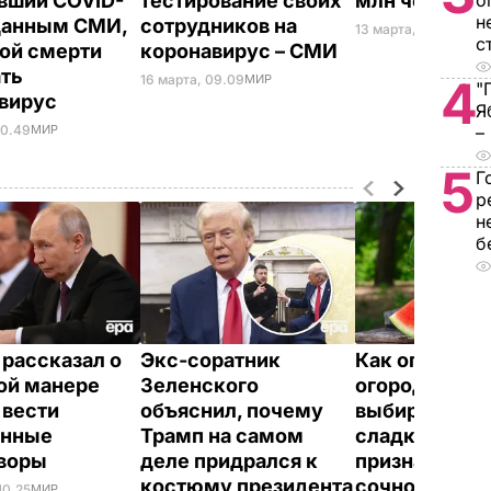
вший COVID-
тестирование своих
млн человек
о
н
 данным СМИ,
сотрудников на
13 марта, 08.50
МИР
с
ой смерти
коронавирус – СМИ
ать
16 марта, 09.09
МИР
4
"
авирус
Я
00.49
МИР
–
5
Г
р
н
б
 рассказал о
Экс-соратник
Как опытные
ой манере
Зеленского
огородники
 вести
объяснил, почему
выбирают с
онные
Трамп на самом
сладкий арбу
оворы
деле придрался к
признаков сп
костюму президента
сочной ягод
10.25
МИР