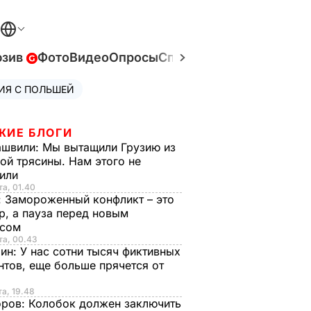
юзив
Фото
Видео
Опросы
Спецпроекты
Война в У
ИЯ С ПОЛЬШЕЙ
ЖИЕ БЛОГИ
ашвили:
Мы вытащили Грузию из
ой трясины. Нам этого не
тили
та, 01.40
:
Замороженный конфликт – это
р, а пауза перед новым
исом
та, 00.43
рин:
У нас сотни тысяч фиктивных
нтов, еще больше прячется от
та, 19.48
оров:
Колобок должен заключить