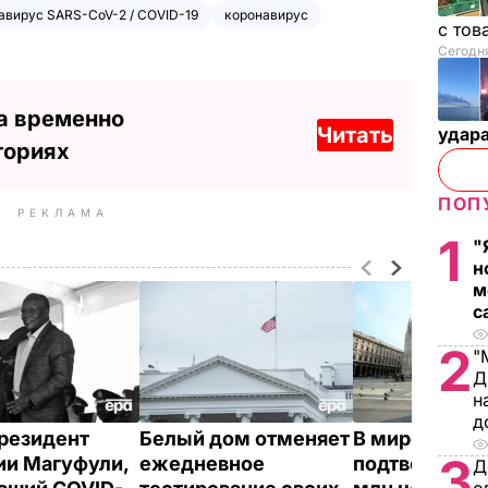
авирус SARS-CoV-2 / COVID-19
коронавирус
с тов
Сегодня
а временно
Читать
удар
ториях
ПОП
РЕКЛАМА
1
"
н
м
с
2
"
Д
н
д
резидент
Белый дом отменяет
В мире коро
3
ии Магуфули,
ежедневное
подтвердили 
Д