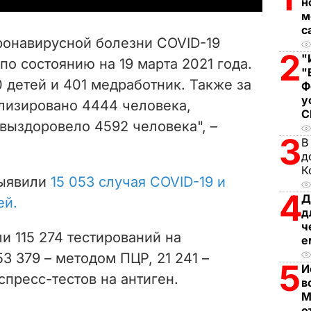
н
м
V
с
оронавирусной болезни COVID-19
i
2
"
по состоянию на 19 марта 2021 года.
"
0 детей и 401 медработник. Также за
d
Ф
у
лизировано 4444 человека,
e
 выздоровело 4592 человека", –
3
В
o
д
К
выявили
15 053 случая COVID-19 и
4
Д
ей.
д
ч
ели
115 274
тестирований на
е
53 379
– методом ПЦР,
21 241 –
5
И
спресс-тестов на антиген.
в
М
о