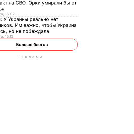
акт на СВО. Орки умирали бы от
тья
та, 16.02
н:
У Украины реально нет
иков. Им важно, чтобы Украина
сь, но не побеждала
а, 15.12
Больше блогов
РЕКЛАМА