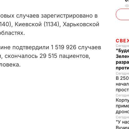
овых случаев зарегистрировано в
1140), Киевской (1134), Харьковской
областях.
СВЕ
Сегодня
аине подтвердили
1 519 926
случаев
"Буде
и, скончалось
29 515
пациентов,
Зеле
разр
ловека.
прот
Сегодня
В 250
начал
прост
Сегодня
Корпу
приме
дроно
Сегодня
"У на
Вучи