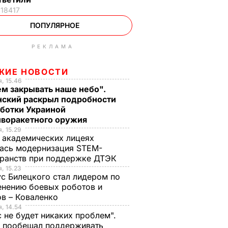
18417
ПОПУЛЯРНОЕ
РЕКЛАМА
ЖИЕ НОВОСТИ
, 15.46
м закрывать наше небо".
нский раскрыл подробности
аботки Украиной
иворакетного оружия
, 15.29
 академических лицеях
ась модернизация STEM-
ранств при поддержке ДТЭК​
, 15.23
с Билецкого стал лидером по
нению боевых роботов и
в – Коваленко
, 14.54
с не будет никаких проблем".
ч пообещал поддерживать