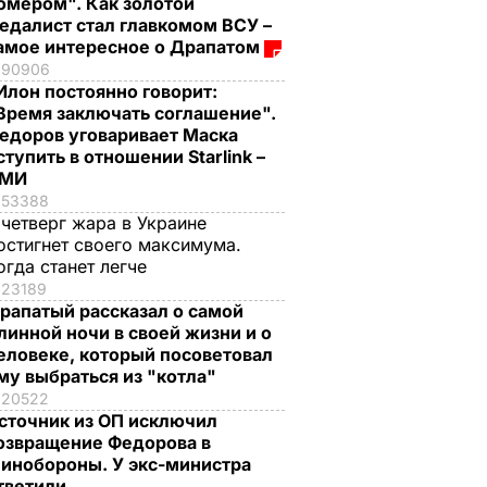
омером". Как золотой
едалист стал главкомом ВСУ –
амое интересное о Драпатом
90906
Илон постоянно говорит:
Время заключать соглашение".
едоров уговаривает Маска
ступить в отношении Starlink –
СМИ
53388
 четверг жара в Украине
остигнет своего максимума.
огда станет легче
23189
рапатый рассказал о самой
линной ночи в своей жизни и о
еловеке, который посоветовал
му выбраться из "котла"
20522
сточник из ОП исключил
озвращение Федорова в
инобороны. У экс-министра
тветили