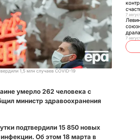
контр
счас
7 авгус
Леви
союзн
драла
7 август
вердили 1,5 млн случаев COVID-19
раине умерло 262 человека с
общил министр здравоохранения
сутки подтвердили 15 850 новых
инфекции. Об этом 18 марта в