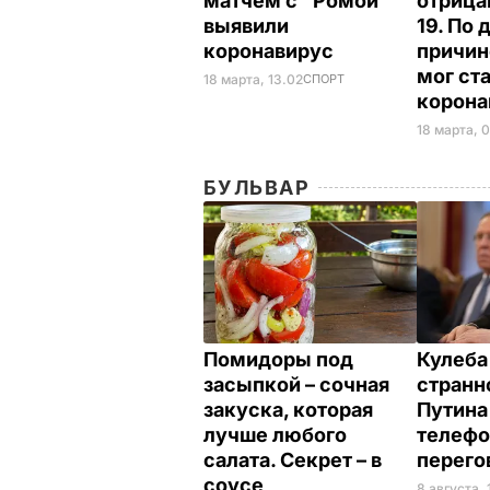
матчем с "Ромой"
отрица
выявили
19. По
коронавирус
причин
мог ст
18 марта, 13.02
СПОРТ
корон
18 марта, 
БУЛЬВАР
Помидоры под
Кулеба
засыпкой – сочная
странн
закуска, которая
Путина
лучше любого
телеф
салата. Секрет – в
перег
соусе
8 августа, 