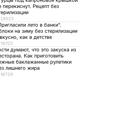
гурцы под капроновой крышкой
е перекиснут. Рецепт без
терилизации
28523
Пригласили лето в банки".
блоки на зиму без стерилизации
 вкусно, как в детстве
19703
ости думают, что это закуска из
есторана. Как приготовить
ежные баклажанные рулетики
ез лишнего жира
18729
В России жестоко
"Димка был вроде
унизили любимого
нормальный, пока 
амый
героя Путина
сбухался". В сеть
з. Семь
попали снимки
7 августа, 23.32
БУЛЬВАР
елой и
Кабаевой с
ы
Медведевым