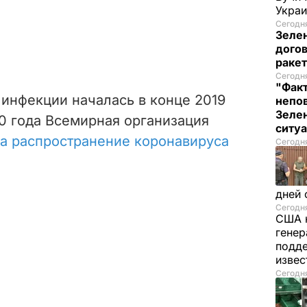
Украи
Сегодня
Зеле
догов
ракет
Сегодня
"Факт
инфекции началась в конце 2019
непо
Зелен
020 года Всемирная организация
ситу
а распространение коронавируса
Сегодня
дней 
Сегодня
США 
генер
подде
изве
Сегодня