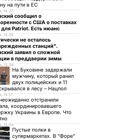
ну на пути в ЕС
, 14.27
нский сообщил о
оренности с США о поставках
 для Patriot. Есть нюанс
, 13.54
ически не осталось
врежденных станций".
ский заявил о сложной
ации в преддверии зимы
, 13.38
На Буковине задержали
мужчину, который ранил
двух полицейских и 11
скрывался в лесу – Нацпол
, 13.17
неожиданно отстранили
ала, координировавшего
ржку Украины в Европе. Что
стно
, 13.04
Пустые полки в
супермаркетах. В "Форе"