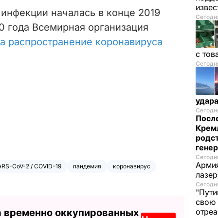
изве
инфекции началась в конце 2019
Сегодня
020 года Всемирная организация
а распространение коронавируса
с тов
Сегодня
удар
Сегодня
После
Кремл
родс
гене
Сегодня
Армия
RS-CoV-2 / COVID-19
пандемия
коронавирус
лазе
Сегодня
"Пути
свою 
а временно оккупированных
отреа