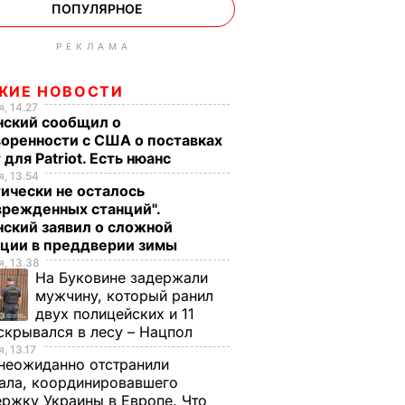
ПОПУЛЯРНОЕ
РЕКЛАМА
ЖИЕ НОВОСТИ
, 14.27
нский сообщил о
оренности с США о поставках
 для Patriot. Есть нюанс
, 13.54
ически не осталось
врежденных станций".
ский заявил о сложной
ации в преддверии зимы
, 13.38
На Буковине задержали
мужчину, который ранил
двух полицейских и 11
скрывался в лесу – Нацпол
, 13.17
неожиданно отстранили
ала, координировавшего
ржку Украины в Европе. Что