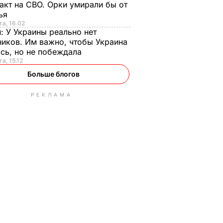
акт на СВО. Орки умирали бы от
тья
та, 16.02
н:
У Украины реально нет
иков. Им важно, чтобы Украина
сь, но не побеждала
а, 15.12
Больше блогов
РЕКЛАМА