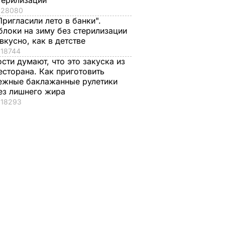
терилизации
28080
Пригласили лето в банки".
блоки на зиму без стерилизации
 вкусно, как в детстве
18744
ости думают, что это закуска из
есторана. Как приготовить
ежные баклажанные рулетики
ез лишнего жира
18293
стоко
"Димка был вроде
Гости думают, что
имого
нормальный, пока не
это закуска из
а
сбухался". В сеть
ресторана. Как
попали снимки
приготовить нежн
ЬВАР
Кабаевой с
баклажанные
Медведевым
рулетики без
лишнего жира
7 августа, 20.39
БУЛЬВАР
7 августа, 20.17
БУЛЬВАР