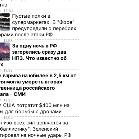
стно
, 13.04
Пустые полки в
супермаркетах. В "Форе"
предупредили о перебоях
арами после атаки РФ
, 11.58
За одну ночь в РФ
загорелись сразу два
НПЗ. Что известно об
ах
, 11.58
 взрыва на юбилее в 2,5 км от
я могла умереть вторая
твенница российского
рала – СМИ
, 11.23
 США потратит $400 млн на
ры для борьбы с дронами
, 11.02
н изо всех сил цепляется за
баллистику". Зеленский
гировал на ночные удары РФ