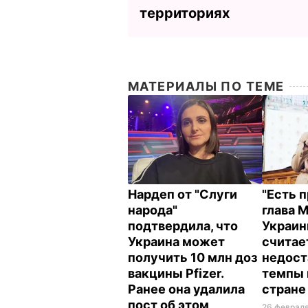
территориях
МАТЕРИАЛЫ ПО ТЕМЕ
Нардеп от "Слуги
"Есть п
народа"
глава 
подтвердила, что
Украин
Украина может
считае
получить 10 млн доз
недос
вакцины Pfizer.
темпы 
Ранее она удалила
стран
пост об этом
26 февраля