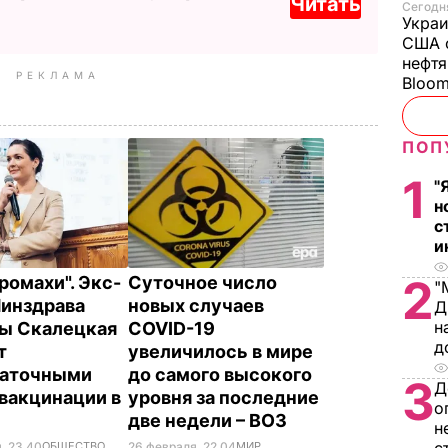
Читать
Сегодня
Украи
США о
нефтя
РЕКЛАМА
Bloo
ПОП
1
"
н
с
и
2
ромахи". Экс-
Суточное число
"
Минздрава
новых случаев
Д
н
ы Скалецкая
COVID-19
д
т
увеличилось в мире
таточными
до самого высокого
3
Д
вакцинации в
уровня за последние
о
е
две недели – ВОЗ
н
, 23.40
ОБЩЕСТВО
26 февраля, 22.04
МИР