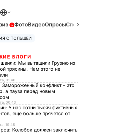
зив
Фото
Видео
Опросы
Спецпроекты
Война в Ук
ИЯ С ПОЛЬШЕЙ
ЖИЕ БЛОГИ
ашвили:
Мы вытащили Грузию из
ой трясины. Нам этого не
тили
та, 01.40
:
Замороженный конфликт – это
р, а пауза перед новым
исом
та, 00.43
рин:
У нас сотни тысяч фиктивных
нтов, еще больше прячется от
та, 19.48
оров:
Колобок должен заключить