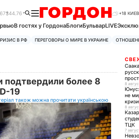
.67
$44.76
+18 КИЕВ
ервью
В гостях у Гордона
Блоги
Бульвар
LIVE
Эксклю
РИЗИС В РФ
ПЕРЕГОВОРЫ О МИРЕ В УКРАИНЕ
ОТНОШЕН
СВЕ
Саак
русск
прос
ки подтвердили более 8
8 авгус
Юнус
ID-19
не ми
теріал також можна прочитати українською
криз
8 авгус
Каза
студе
ТЦК
7 авгус
Невз