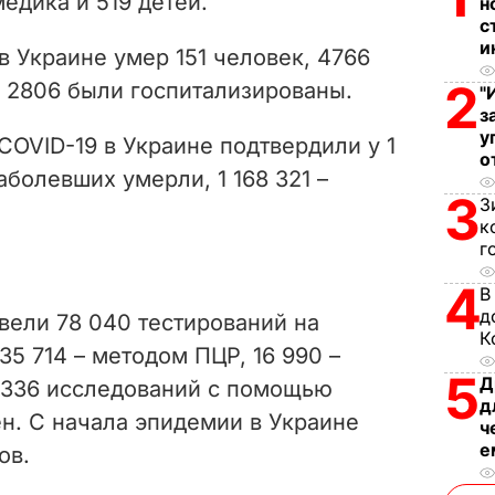
едика и 519 детей.
н
i
с
и
в Украине умер 151 человек, 4766
d
2
 2806 были госпитализированы.
"
з
e
у
 COVID-19 в Украине подтвердили у
1
о
o
заболевших умерли,
1 168 321 –
3
З
к
г
4
В
д
овели
78 040 тестирований на
К
35 714 – методом ПЦР,
16 990 –
5
Д
 336 исследований с помощью
д
ен. С начала эпидемии в Украине
ч
е
ов.