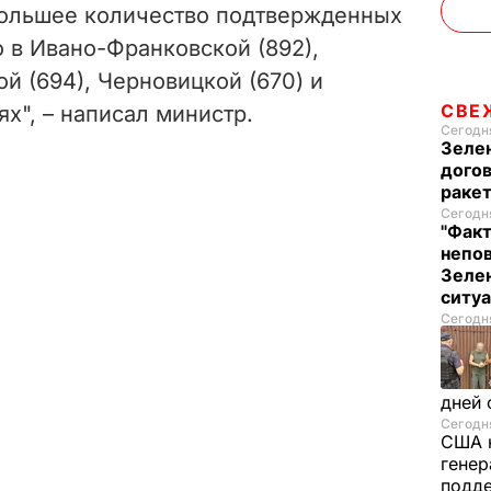
большее количество подтвержденных
 в Ивано-Франковской (892),
ой (694), Черновицкой (670) и
СВЕ
ях", – написал министр.
Сегодня
Зеле
догов
ракет
Сегодня
"Факт
непо
Зелен
ситу
Сегодня
дней 
Сегодня
США 
генер
подде