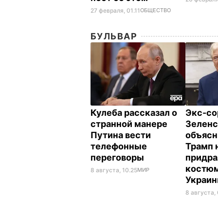
27 февраля, 01.11
ОБЩЕСТВО
БУЛЬВАР
Кулеба рассказал о
Экс-со
странной манере
Зеленс
Путина вести
объясн
телефонные
Трамп 
переговоры
придра
костюм
8 августа, 10.25
МИР
Украи
8 августа,