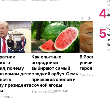
с
4
"
Я
–
5
Г
р
н
б
ратник
Как опытные
В России же
кого
огородники
унизили люб
ил, почему
выбирают самый
героя Путин
на самом деле
сладкий арбуз. Семь
7 августа, 23.32
БУЛ
лся к
признаков спелой и
у президента
сочной ягоды
ны
8 августа, 00.21
БУЛЬВАР
 08.33
МИР