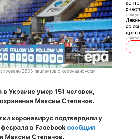
контр
счас
7 авгус
Леви
союзн
драла
7 август
лизировано 2806 пациентов с коронавирусом
 в Украине умер 151 человек,
охранения Максим Степанов.
тки коронавирус подтвердили у
7 февраля в Facebook
сообщил
я Максим Степанов.