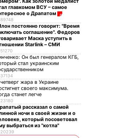
омером". Как золотой медалист
тал главкомом ВСУ – самое
нтересное о Драпатом
89748
Илон постоянно говорит: "Время
аключать соглашение". Федоров
говаривает Маска уступить в
тношении Starlink – СМИ
51270
инченко:
Он был генералом КГБ,
оторый стал украинским
осударственником
37134
 четверг жара в Украине
остигнет своего максимума.
огда станет легче
23180
рапатый рассказал о самой
линной ночи в своей жизни и о
еловеке, который посоветовал
му выбраться из "котла"
20239