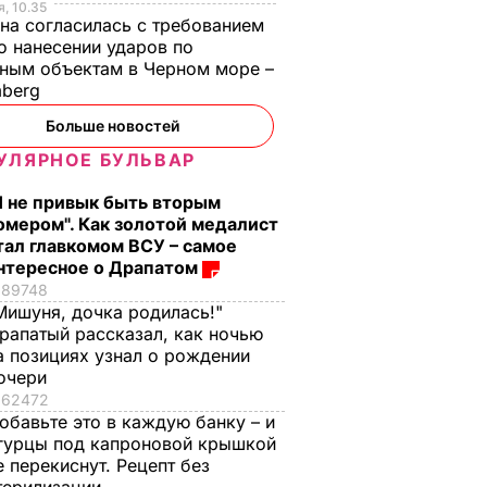
, 10.35
на согласилась с требованием
 нанесении ударов по
ным объектам в Черном море –
mberg
Больше новостей
УЛЯРНОЕ БУЛЬВАР
Я не привык быть вторым
омером". Как золотой медалист
тал главкомом ВСУ – самое
нтересное о Драпатом
89748
Мишуня, дочка родилась!"
рапатый рассказал, как ночью
а позициях узнал о рождении
очери
62472
обавьте это в каждую банку – и
гурцы под капроновой крышкой
е перекиснут. Рецепт без