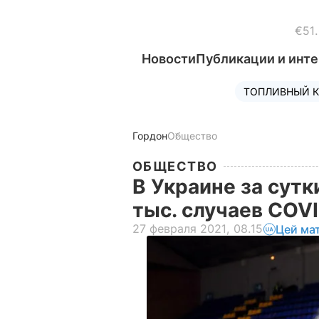
€51
Новости
Публикации и инт
ТОПЛИВНЫЙ К
Гордон
Общество
ОБЩЕСТВО
В Украине за сут
тыс. случаев COV
27 февраля 2021, 08.15
Цей ма