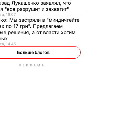
азад Лукашенко заявлял, что
я "все разрушит и захватит"
та, 16.07
нко:
Мы застряли в "миндичгейте
ах по 17 грн". Предлагаем
ые решения, а от власти хотим
ных
та, 14.45
Больше блогов
РЕКЛАМА