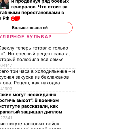
и продвинул ряд боевых
генералов. Что стоит за
табными перестановками в
и РФ
Больше новостей
, что
"Хрустящие
Жену Роналду
УЛЯРНОЕ БУЛЬВАР
.
снаружи и нежные
назвали толстой. Ч
нейшей
внутри". Самые
сказал ее обидчик
Свеклу теперь готовлю только
вкусные жареные
футболист
ак". Интересный рецепт салата,
оторый полюбила вся семья
кабачки
ВАР
6 августа, 17.50
БУЛЬВАР
64147
6 августа, 18.09
БУЛЬВАР
сего три часа в холодильнике – и
кусная закуска из баклажанов
отова. Рецепт, как находка
41393
Такие могут неожиданно
остичь высот". В военном
нституте рассказали, как
рапатый защищал диплом
27341
 институте танковых войск