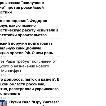
ров назвал "наилучшее
ие" против российской
истики
23.17
ое попадание". Федоров
нул, какую именно
стическую ракету испытали в
отставки правительства
22.32
нский поручил подготовить
иальную санкционную
ГКЦ
цию против РФ. О чем речь
естный
22.20
.
ет Рады требует пояснений от
кого о назначении нового
ала
ы Минцифры
21.55
о
о допросов, пыток и казней". В
кой области россияне,
ЕСТВО
тно, расстреляли украинского
нопленного
21.44
Путин снял "Юру Унитаза"