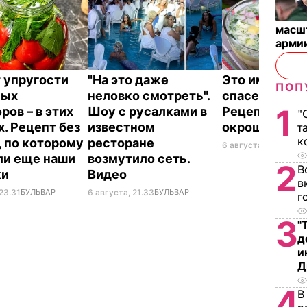
масш
арми
 упругости
"На это даже
Это именно то
ПОП
ных
неловко смотреть".
спасет в жару
1
ров – в этих
Шоу с русалками в
Рецепт вкус
"
х. Рецепт без
известном
окрошки
т
к
, по которому
ресторане
6 августа, 18.21
БУЛЬ
ли еще наши
возмутило сеть.
2
В
ки
Видео
в
23.31
БУЛЬВАР
6 августа, 21.33
БУЛЬВАР
г
3
"
д
и
Д
4
В