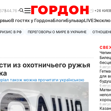
67
$44.76
+26 КИЕ
ервью
В гостях у Гордона
Блоги
Бульвар
LIVE
Эксклю
РИЗИС В РФ
ПЕРЕГОВОРЫ О МИРЕ В УКРАИНЕ
ОТНОШЕН
СВЕ
Чепи
Билец
бесц
сти из охотничьего ружья
6 авгус
Гетма
цка
для в
еріал також можна прочитати українською
буду
6 авгус
Матв
непол
хорош
6 авгус
Казан