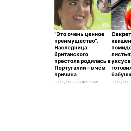
"Это очень ценное
Секрет
преимущество".
кваше
Наследница
помидо
британского
листья
престола родилась в
уксуса
Португалии – в чем
готови
причина
бабуш
6 августа, 23.56
БУЛЬВАР
6 августа, 