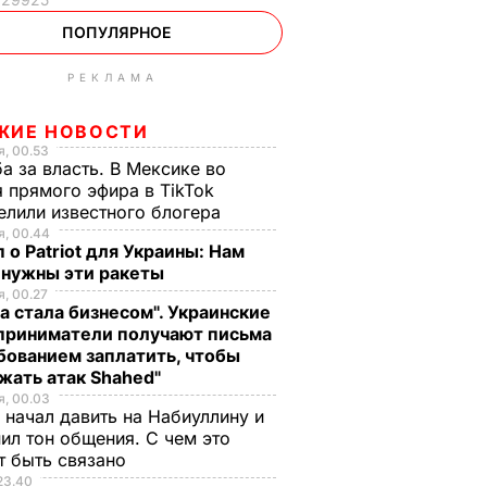
ПОПУЛЯРНОЕ
РЕКЛАМА
ЖИЕ НОВОСТИ
, 00.53
а за власть. В Мексике во
 прямого эфира в TikTok
елили известного блогера
, 00.44
 о Patriot для Украины: Нам
 нужны эти ракеты
, 00.27
а стала бизнесом". Украинские
приниматели получают письма
бованием заплатить, чтобы
жать атак Shahed"
, 00.03
 начал давить на Набиуллину и
ил тон общения. С чем это
т быть связано
23.40