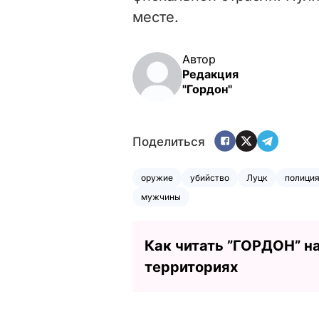
месте.
Автор
Редакция
"Гордон"
Поделиться
оружие
убийство
Луцк
полици
мужчины
Как читать ”ГОРДОН” н
территориях