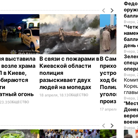
Федо
оруж
балл
Вчера, 
"Четк
намек
балли
день 
Вчера, 
Зеле
я выставила
В связи с пожарами в
В Самборе
спец
 возле храма
Киевской области
прихожане У
опера
 в Киеве,
полиция
устроили кр
Вчера, 
обираются
разыскивает двух
ход без масок
Комит
Корец
ти
людей на мопедах
Полиция нач
глав
атный огонь
уголовное
18 апреля, 18.13
ОБЩЕСТВО
Вчера, 
производств
 23.35
ОБЩЕСТВО
"Мест
Донец
17 апреля, 18.14
ОБЩ
вероя
воен
Вчера, 