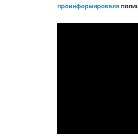
проинформировала
полиц