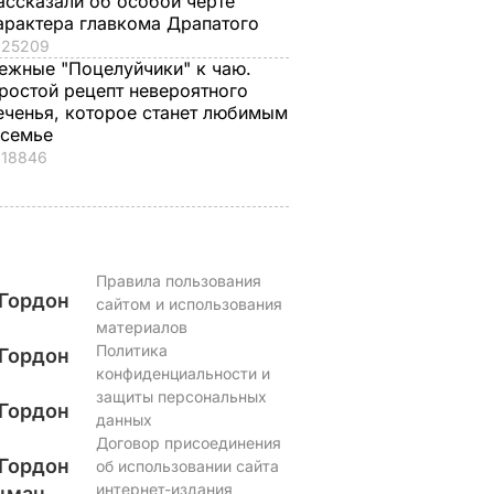
ассказали об особой черте
арактера главкома Драпатого
25209
ежные "Поцелуйчики" к чаю.
ростой рецепт невероятного
еченья, которое станет любимым
 семье
18846
Правила пользования
Гордон
сайтом и использования
материалов
Политика
Гордон
конфиденциальности и
защиты персональных
Гордон
данных
Договор присоединения
Гордон
об использовании сайта
интернет-издания
цман