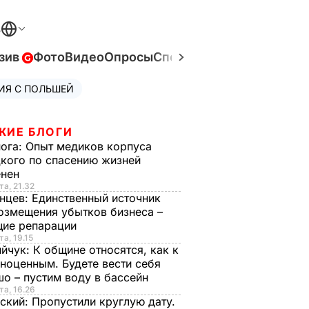
В
зив
Фото
Видео
Опросы
Спецпроекты
Война в Ук
ИЯ С ПОЛЬШЕЙ
ЖИЕ БЛОГИ
нога:
Опыт медиков корпуса
кого по спасению жизней
енен
та, 21.32
нцев:
Единственный источник
озмещения убытков бизнеса –
щие репарации
та, 19.15
ийчук:
К общине относятся, как к
ноценным. Будете вести себя
о – пустим воду в бассейн
та, 16.26
ский:
Пропустили круглую дату.