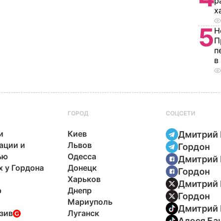
р
х
5
Н
П
п
в
ГОРОД
СОЦСЕТИ
и
Киев
Дмитрий 
ации и
Львов
Гордон
ью
Одесса
Дмитрий 
х у Гордона
Донецк
Гордон
Харьков
Дмитрий 
р
Днепр
Гордон
Мариуполь
Дмитрий 
зив
Луганск
Алеся Ба