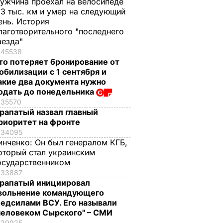
ужчина проехал на велосипеде
,3 тыс. км и умер на следующий
ень. История
лаготворительного "последнего
аезда"
45538
то потеряет бронирование от
обилизации с 1 сентября и
акие два документа нужно
одать до понедельника
35570
рапатый назвал главный
риоритет на фронте
34095
инченко:
Он был генералом КГБ,
оторый стал украинским
осударственником
33887
рапатый инициировал
вольнение командующего
едсилами ВСУ. Его называли
человеком Сырского" – СМИ
29925