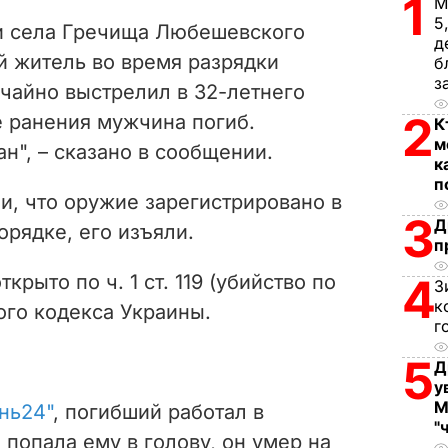
1
V
М
5
и села Гречища Любешевского
д
i
й житель во время разрядки
б
з
чайно выстрелил в 32-летнего
d
2
е ранения мужчина погиб.
К
e
м
н", – сказано в сообщении.
к
o
п
и, что оружие зарегистрировано в
3
Д
рядке, его изъяли.
п
крыто по ч. 1 ст. 119 (убийство по
4
З
к
ого кодекса Украины.
г
5
Д
у
М
нь24"
, погибший работал в
"
 попала ему в голову, он умер на