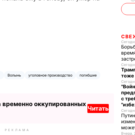
СВЕ
Сегодня
Борьб
время
застр
Сегодня
Трамп
тоже
я
Волынь
уголовное производство
погибшие
Сегодня
"Войн
пред
с тре
а временно оккупированных
"избе
Читать
Сегодня
Путин
измен
може
РЕКЛАМА
Вчера, 