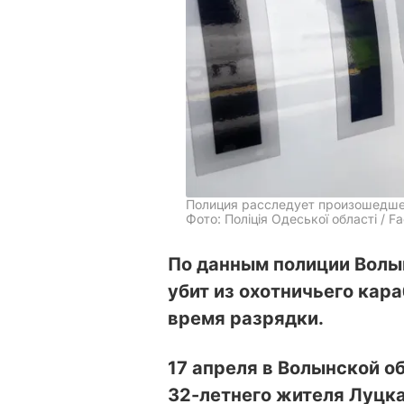
Полиция расследует произошедше
Фото: Поліція Одеської області / F
По данным полиции Волы
убит из охотничьего кар
время разрядки.
17 апреля в Волынской о
32-летнего жителя Луцка