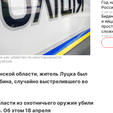
Год н
Росси
6 авгус
Биде
и яйц
прост
слож
6 авгус
е как убийство по неосторожности
acebook
нской области, житель Луцка был
абина, случайно выстрелившего во
бласти из охотничьего оружия убили
. Об этом 18 апреля