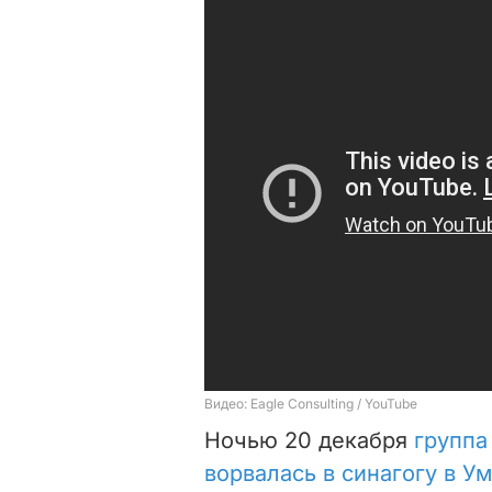
Ночью 20 декабря
группа
ворвалась в синагогу в У