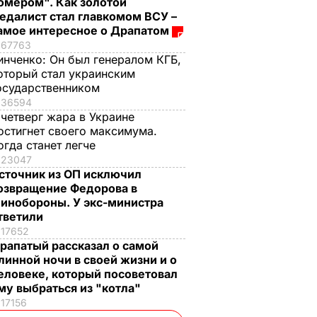
омером". Как золотой
едалист стал главкомом ВСУ –
амое интересное о Драпатом
67763
инченко:
Он был генералом КГБ,
оторый стал украинским
осударственником
36594
 четверг жара в Украине
остигнет своего максимума.
огда станет легче
23047
сточник из ОП исключил
озвращение Федорова в
инобороны. У экс-министра
тветили
17652
рапатый рассказал о самой
линной ночи в своей жизни и о
еловеке, который посоветовал
му выбраться из "котла"
17156