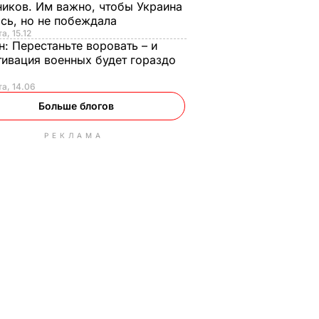
иков. Им важно, чтобы Украина
сь, но не побеждала
а, 15.12
н:
Перестаньте воровать – и
ивация военных будет гораздо
та, 14.06
Больше блогов
РЕКЛАМА