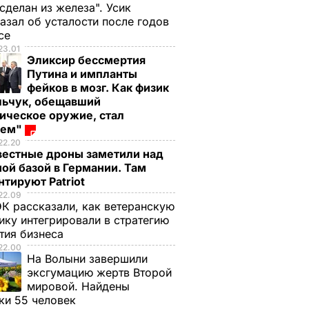
 сделан из железа". Усик
азал об усталости после годов
ксе
23.01
Эликсир бессмертия
Путина и импланты
фейков в мозг. Как физик
льчук, обещавший
ическое оружие, стал
оем"
22.20
вестные дроны заметили над
ой базой в Германии. Там
тируют Patriot
22.09
К рассказали, как ветеранскую
ику интегрировали в стратегию
тия бизнеса
22.00
На Волыни завершили
эксгумацию жертв Второй
мировой. Найдены
ки 55 человек