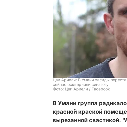
Цви Ариели: В Умани хасиды перестал
сейчас осквернили синагогу
Фото: Цви Ариели / Facebook
В Умани группа радикало
красной краской помещен
вырезанной свастикой. 