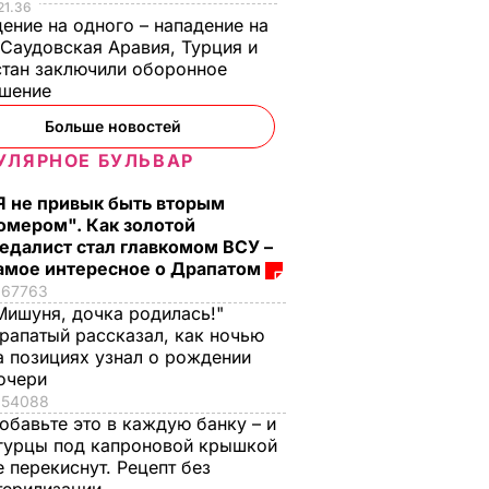
21.36
ение на одного – нападение на
 Саудовская Аравия, Турция и
тан заключили оборонное
ашение
Больше новостей
УЛЯРНОЕ БУЛЬВАР
Я не привык быть вторым
омером". Как золотой
едалист стал главкомом ВСУ –
амое интересное о Драпатом
67763
Мишуня, дочка родилась!"
рапатый рассказал, как ночью
а позициях узнал о рождении
очери
54088
обавьте это в каждую банку – и
гурцы под капроновой крышкой
е перекиснут. Рецепт без