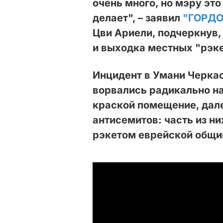
очень много, но мэру это
делает", – заявил
"ГОРДО
Цви Ариели, подчеркнув,
и выходка местных "рэке
Инцидент в Умани Черкас
ворвались радикально н
краской помещение, дале
антисемитов: часть из н
рэкетом еврейской общ