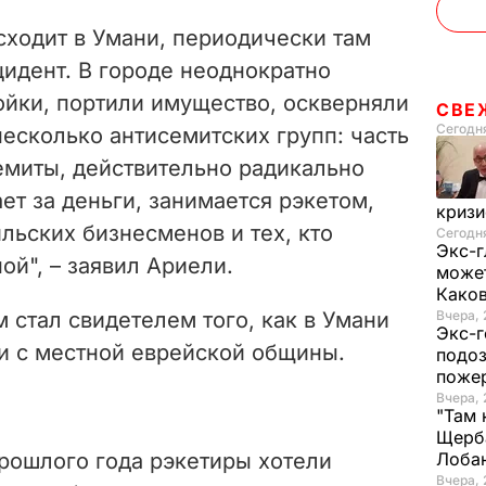
исходит в Умани, периодически там
идент. В городе неоднократно
ойки, портили имущество, оскверняли
СВЕ
Сегодн
несколько антисемитских групп: часть
емиты, действительно радикально
ет за деньги, занимается рэкетом,
криз
ильских бизнесменов и тех, кто
Сегодня
Экс-г
ой", – заявил Ариели.
может
Како
м стал свидетелем того, как в Умани
Вчера, 
Экс-г
и с местной еврейской общины.
подоз
поже
Вчера, 
"Там 
Щерба
прошлого года рэкетиры хотели
Лоба
Вчера, 