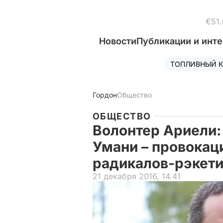
€51.
Новости
Публикации и инт
ТОПЛИВНЫЙ К
Гордон
Общество
ОБЩЕСТВО
Волонтер Ариели:
Умани – провокаци
радикалов-рэкет
21 декабря 2016, 14.41