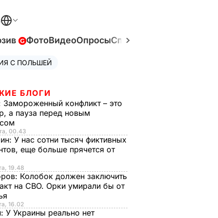
В
юзив
Фото
Видео
Опросы
Спецпроекты
Война в У
ИЯ С ПОЛЬШЕЙ
ЖИЕ БЛОГИ
:
Замороженный конфликт – это
р, а пауза перед новым
исом
та, 00.43
рин:
У нас сотни тысяч фиктивных
нтов, еще больше прячется от
та, 19.48
оров:
Колобок должен заключить
акт на СВО. Орки умирали бы от
тья
та, 16.02
н:
У Украины реально нет