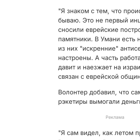
"Я знаком с тем, что про
бываю. Это не первый инц
сносили еврейские постр
памятники. В Умани есть 
из них "искренние" антис
настроены. А часть работа
давит и наезжает на изра
связан с еврейской общин
Волонтер добавил, что са
рэкетиры вымогали деньг
"Я сам видел, как летом 