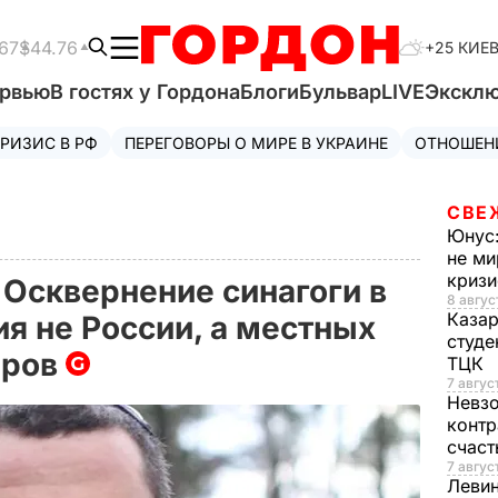
67
$44.76
+25 КИЕ
ервью
В гостях у Гордона
Блоги
Бульвар
LIVE
Экскл
РИЗИС В РФ
ПЕРЕГОВОРЫ О МИРЕ В УКРАИНЕ
ОТНОШЕН
СВЕ
Юнус
не ми
криз
 Осквернение синагоги в
8 авгус
Каза
я не России, а местных
студе
иров
ТЦК
7 авгус
Невз
контр
счас
7 авгус
Леви