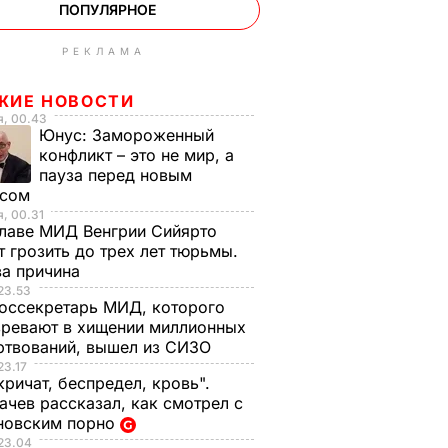
ПОПУЛЯРНОЕ
РЕКЛАМА
ЖИЕ НОВОСТИ
я, 00.43
Юнус:
Замороженный
конфликт – это не мир, а
пауза перед новым
исом
, 00.31
лаве МИД Венгрии Сийярто
 грозить до трех лет тюрьмы.
ва причина
23.53
оссекретарь МИД, которого
ревают в хищении миллионных
ртвований, вышел из СИЗО
23.17
кричат, беспредел, кровь".
чев рассказал, как смотрел с
новским порно
23.04