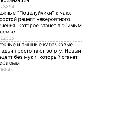
терилизации
23894
ежные "Поцелуйчики" к чаю.
ростой рецепт невероятного
еченья, которое станет любимым
 семье
22335
ежные и пышные кабачковые
ладьи просто тают во рту. Новый
ецепт без муки, который станет
юбимым
16545