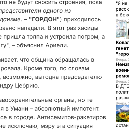
что не будут сносить строения, пока
"Я не
расск
представители одного из
в бо
удаизме.
–
"ГОРДОН"
) приходилось
Вчера, 
равно нападали. В этот раз хасиды
е пришла толпа и устроила погром, а
Кова
гу", – объяснил Ариели.
генет
"гер
ивает, что община обращалась в
Вчера, 
Неиз
ировала. Кроме того, по словам
военн
ремон
и, возможно, выгодна председателю
Вчера, 
андру Цебрию.
В ДТЭ
полит
разви
авоохранительные органы, но те
Вчера, 
я в Умани – абсолютный импотент.
все в городе. Антисемитов-рэкетиров
 не исключаю, мэру эта ситуация
остан