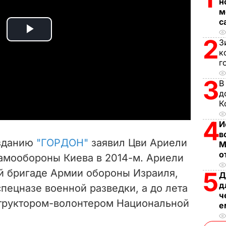
н
м
с
P
2
З
к
l
г
3
a
В
д
К
y
4
И
V
в
изданию
"ГОРДОН"
заявил Цви Ариели
М
i
о
самообороны Киева в 2014-м. Ариели
й бригаде Aрмии обороны Израиля,
5
d
Д
д
пецназе военной разведки, а до лета
ч
e
труктором-волонтером Национальной
е
o