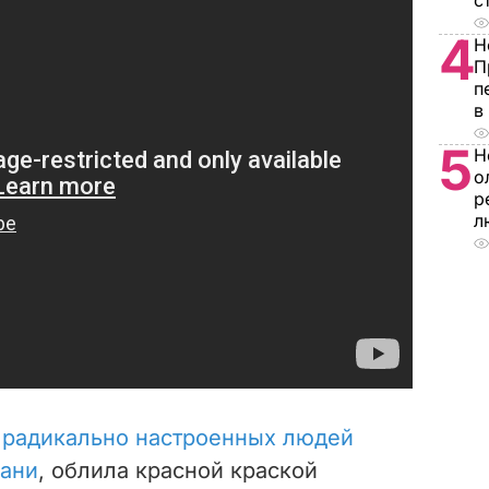
с
4
Н
П
п
в
5
Н
о
р
л
 радикально настроенных людей
мани
, облила красной краской