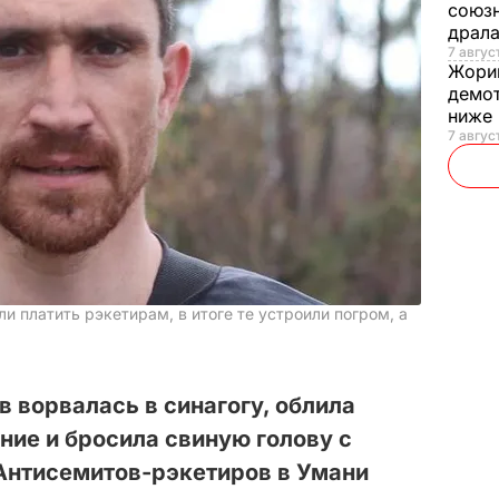
союзн
драла
7 август
Жори
демот
ниже
7 авгус
и платить рэкетирам, в итоге те устроили погром, а
в ворвалась в синагогу, облила
ие и бросила свиную голову с
"Антисемитов-рэкетиров в Умани