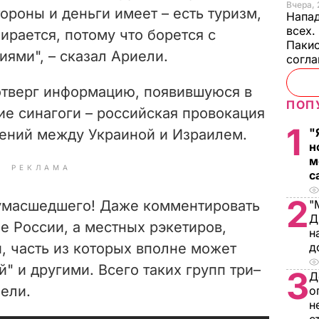
Вчера, 
тороны и деньги имеет – есть туризм,
Напад
всех.
ирается, потому что борется с
Пакис
ями", – сказал Ариели.
согл
отверг информацию, появившуюся в
ПОП
ие синагоги – российская провокация
1
"
ений между Украиной и Израилем.
н
м
РЕКЛАМА
с
2
сумасшедшего! Даже комментировать
"
Д
не России, а местных рэкетиров,
н
, часть из которых вполне может
д
" и другими. Всего таких групп три–
3
Д
ели.
о
н