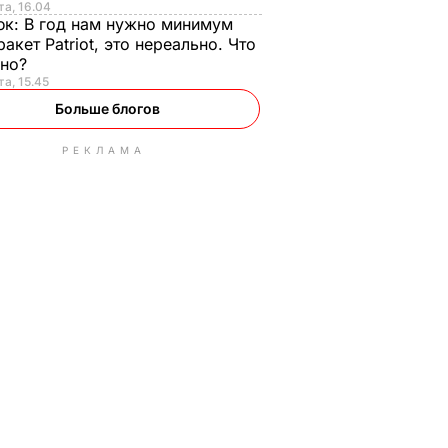
та, 16.04
юк:
В год нам нужно минимум
ракет Patriot, это нереально. Что
ьно?
та, 15.45
Больше блогов
РЕКЛАМА