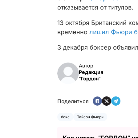
отказывается от титулов.
13 октября Британский к
временно
лишил Фьюри б
3 декабря боксер объявил
Автор
Редакция
"Гордон"
Поделиться
бокс
Тайсон Фьюри
Как читать ”ГОРДОН” н