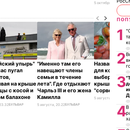
РосСМ
5 октября, 11.28
СПО
ПОП
1
"
т
к
2
В
в
йский упырь"
"Именно там его
Названа лучш
г
час пугал
навещают члены
для консерва
3
тов,
семьи в течение
выберите ее 
"
ивая на крыше
лета". Где отдыхают
крышки на ба
д
и
цы с косой и
Чарльз III и его жена
"сорвет"
Д
ом балахоне
Камилла
5 августа, 19.34
БУЛ
23.32
БУЛЬВАР
5 августа, 20.22
БУЛЬВАР
4
В
р
х