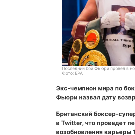
Последний бой Фьюри провел в но
Фото: EPA
Экс-чемпион мира по бок
Фьюри назвал дату возвр
Британский боксер-суп
в Twitter, что проведет 
возобновления карьеры 1