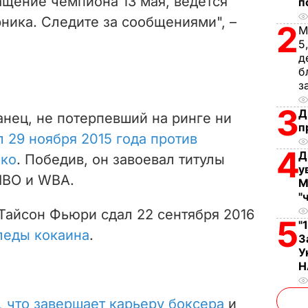
ащение чемпиона 13 мая, ведется
п
i
ника. Следите за сообщениями", –
2
М
d
5
д
б
e
з
o
3
Д
нец, не потерпевший на ринге ни
п
 29 ноября 2015 года против
4
Д
чко
. Победив, он завоевал титулы
у
IBO и WBA.
М
"
Тайсон Фьюри сдал 22 сентября 2016
5
"
леды кокаина
.
З
У
Н
 что завершает карьеру боксера
и