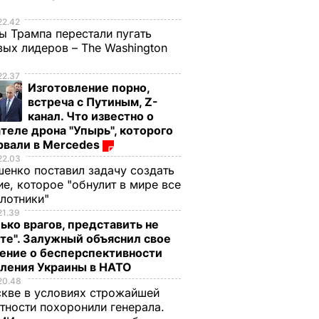
е
22.42
ы Трампа перестали пугать
ых лидеров – The Washington
22.37
Изготовление порно,
встреча с Путиным, Z-
канал. Что известно о
теле дрона "Упырь", которого
рвали в Mercedes
22.03
енко поставил задачу создать
е, которое "обнулит в мире все
илотники"
21.39
ько врагов, представить не
окаин,
те". Залужный объяснил свое
а. Но
ение о бесперспективности
о
пления Украины в НАТО
тем, что
20.48
хотел
кве в условиях строжайшей
тности похоронили генерала.