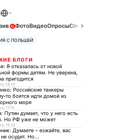
В
зив
Фото
Видео
Опросы
Спецпроекты
Война в Ук
ИЯ С ПОЛЬШЕЙ
ЖИЕ БЛОГИ
ая:
Я отказалась от новой
ной формы детям. Не уверена,
на пригодится
та, 18.19
енко:
Российские танкеры
у-то боятся идти домой из
орного моря
а, 17.15
а:
Путин думает, что у него есть
. Но РФ уже не может
та, 16.52
рник:
Думаете – езжайте, вас
 не осудит. Но...