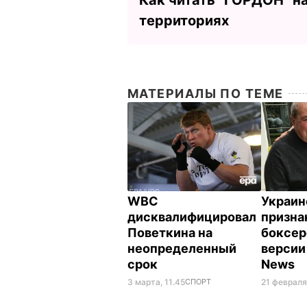
территориях
МАТЕРИАЛЫ ПО ТЕМЕ
WBC
Украин
дисквалифицировал
призна
Поветкина на
боксер
неопределенный
версии
срок
News
3 марта, 11.45
СПОРТ
21 февраля