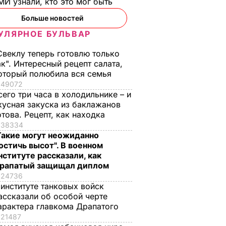
И узнали, кто это мог быть
РТ
Больше новостей
УЛЯРНОЕ БУЛЬВАР
Свеклу теперь готовлю только
ак". Интересный рецепт салата,
оторый полюбила вся семья
49072
сего три часа в холодильнике – и
кусная закуска из баклажанов
ая соль
Мария Бурмака: Нам
Нежные
отова. Рецепт, как находка
ции,
говорят, что будет
бельгийские вафли
38334
– и
тяжелая зима, и я не
из кисломолочного
Такие могут неожиданно
нках не
знаю, что делать,
сыра – идеальны д
остичь высот". В военном
нституте рассказали, как
потому что мне
чаепития. Рецепт с
рапатый защищал диплом
некуда ехать
точными
ЬВАР
24736
пропорциями
5 августа, 17.46
БУЛЬВАР
 институте танковых войск
5 августа, 16.49
БУЛЬВАР
ассказали об особой черте
арактера главкома Драпатого
21487