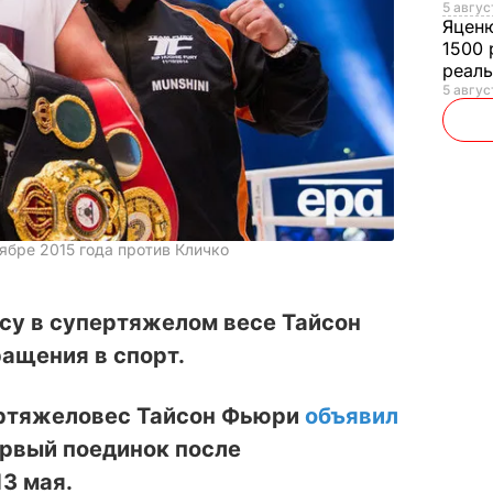
5 авгус
Яцен
1500 
реал
5 авгус
ябре 2015 года против Кличко
су в супертяжелом весе Тайсон
ащения в спорт.
ертяжеловес Тайсон Фьюри
объявил
первый поединок после
3 мая.