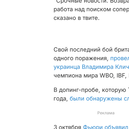
"Срочные новости. Возвр
работа над поиском сопер
сказано в твите.
Свой последний бой брита
одного поражения,
провел
украинца Владимира Кли
чемпиона мира WBO, IBF, 
В допинг-пробе, которую 
года,
были обнаружены с
3 октября
Фьюри объявил,