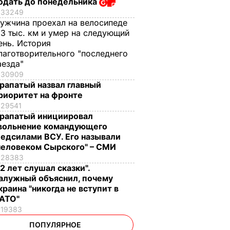
одать до понедельника
33249
ужчина проехал на велосипеде
,3 тыс. км и умер на следующий
ень. История
лаготворительного "последнего
аезда"
30909
рапатый назвал главный
риоритет на фронте
29541
рапатый инициировал
вольнение командующего
едсилами ВСУ. Его называли
человеком Сырского" – СМИ
28383
12 лет слушал сказки".
алужный объяснил, почему
краина "никогда не вступит в
АТО"
19383
ПОПУЛЯРНОЕ