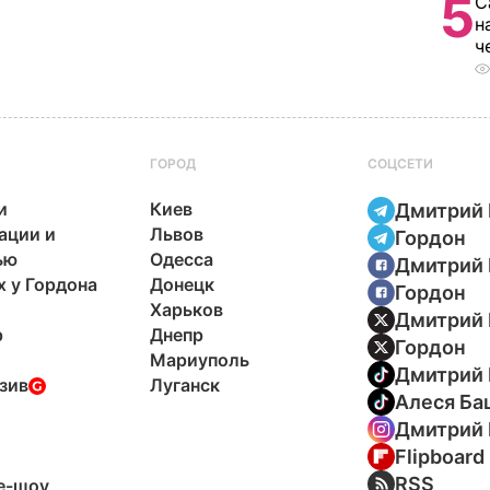
5
С
н
ч
ГОРОД
СОЦСЕТИ
и
Киев
Дмитрий 
ации и
Львов
Гордон
ью
Одесса
Дмитрий 
х у Гордона
Донецк
Гордон
Харьков
Дмитрий 
р
Днепр
Гордон
Мариуполь
Дмитрий 
зив
Луганск
Алеся Ба
Дмитрий 
Flipboard
ы
RSS
e-шоу