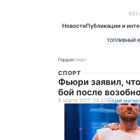
€51.
Новости
Публикации и инт
ТОПЛИВНЫЙ К
Гордон
Спорт
СПОРТ
Фьюри заявил, чт
бой после возобн
6 марта 2017, 23.22
Цей матер