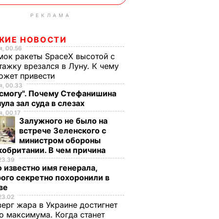
РЕКЛАМА
ЖИЕ НОВОСТИ
, 00.56
ок ракеты SpaceX высотой с
тажку врезался в Луну. К чему
ожет привести
, 00.33
 смогу". Почему Стефанишина
ула зал суда в слезах
, 00.17
Залужного не было на
встрече Зеленского с
министром обороны
обритании. В чем причина
23.39
 известно имя генерала,
ого секретно похоронили в
ве
23.02
верг жара в Украине достигнет
о максимума. Когда станет