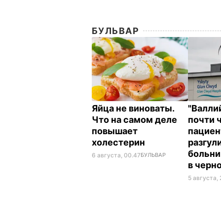
БУЛЬВАР
Яйца не виноваты.
"Валли
Что на самом деле
почти 
повышает
пациен
холестерин
разгул
больни
6 августа, 00.47
БУЛЬВАР
в черн
5 августа, 