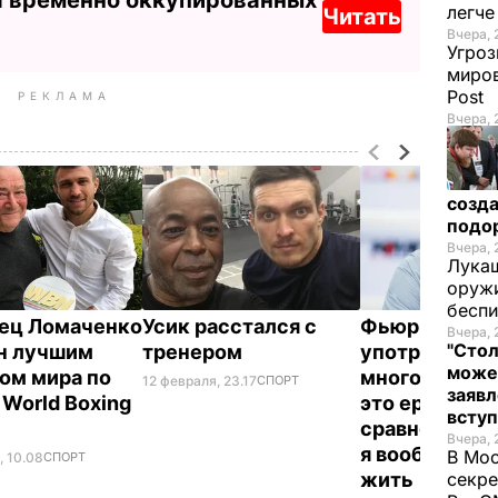
легч
Читать
Вчера, 
Угроз
миров
Post
РЕКЛАМА
Вчера, 
созда
подо
Вчера, 
Лукаш
оружи
бесп
ец Ломаченко
Усик расстался с
Фьюри: Я
Вчера, 
"Стол
н лучшим
тренером
употреблял к
може
ом мира по
много кокаин
12 февраля, 23.17
СПОРТ
заявл
 World Boxing
это ерунда п
всту
сравнению с 
Вчера, 
я вообще не 
В Мос
, 10.08
СПОРТ
жить
секре