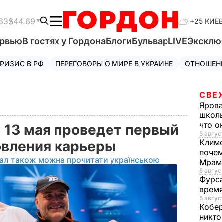
63
$44.69
+25 КИЕ
ервью
В гостях у Гордона
Блоги
Бульвар
LIVE
Эксклю
РИЗИС В РФ
ПЕРЕГОВОРЫ О МИРЕ В УКРАИНЕ
ОТНОШЕН
СВЕ
Яров
школь
что о
о 13 мая проведет первый
5 авгус
Клим
овления карьеры
почем
іал також можна прочитати українською
Мрам
5 август
Фурс
время
5 авгус
Кобе
никто