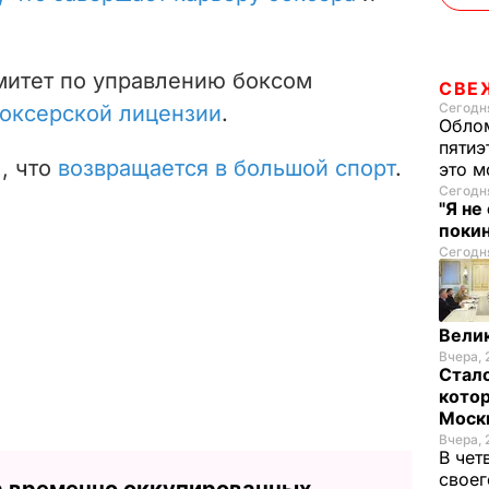
омитет по управлению боксом
СВЕ
Сегодня
оксерской лицензии
.
Облом
пятиэ
, что
возвращается в большой спорт
.
это м
Сегодня
"Я не
покин
Сегодня
Велик
Вчера, 
Стало
котор
Моск
Вчера, 
В чет
своег
а временно оккупированных