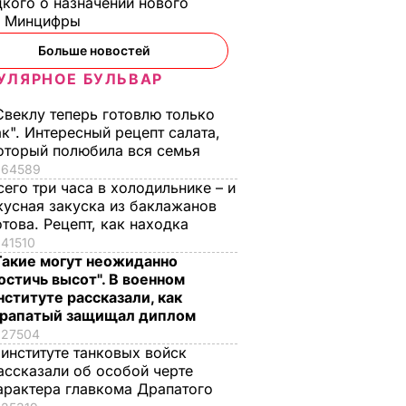
кого о назначении нового
ы Минцифры
Больше новостей
УЛЯРНОЕ БУЛЬВАР
Свеклу теперь готовлю только
ак". Интересный рецепт салата,
оторый полюбила вся семья
64589
сего три часа в холодильнике – и
кусная закуска из баклажанов
отова. Рецепт, как находка
41510
Такие могут неожиданно
остичь высот". В военном
нституте рассказали, как
рапатый защищал диплом
27504
 институте танковых войск
ассказали об особой черте
арактера главкома Драпатого