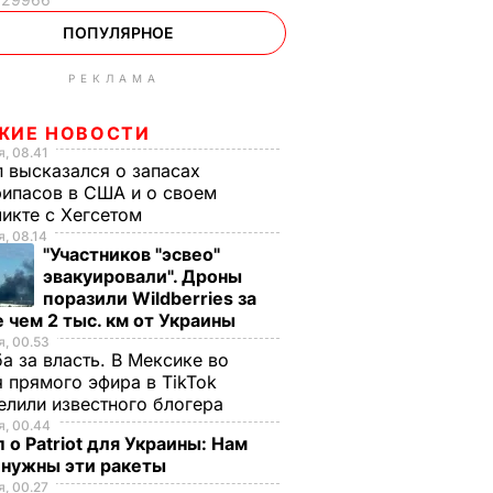
ПОПУЛЯРНОЕ
РЕКЛАМА
ЖИЕ НОВОСТИ
, 08.41
 высказался о запасах
ипасов в США и о своем
икте с Хегсетом
, 08.14
"Участников "эсвео"
эвакуировали". Дроны
поразили Wildberries за
 чем 2 тыс. км от Украины
, 00.53
а за власть. В Мексике во
 прямого эфира в TikTok
елили известного блогера
, 00.44
 о Patriot для Украины: Нам
 нужны эти ракеты
, 00.27