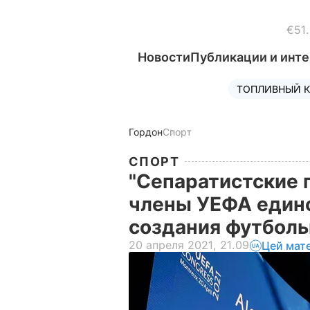
€51
Новости
Публикации и инт
ТОПЛИВНЫЙ К
Гордон
Спорт
СПОРТ
"Сепаратистские п
члены УЕФА едино
создания футбол
20 апреля 2021, 21.09
Цей мат