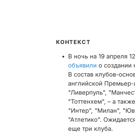
КОНТЕКСТ
В ночь на 19 апреля 
объявили
о создании 
В состав клубов-осно
английской Премьер-л
"Ливерпуль", "Манчес
"Тоттенхем", – а такж
"Интер", "Милан", "Юв
"Атлетико". Ожидаетс
еще три клуба.