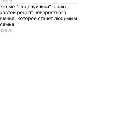
25319
ежные "Поцелуйчики" к чаю.
ростой рецепт невероятного
еченья, которое станет любимым
 семье
19800