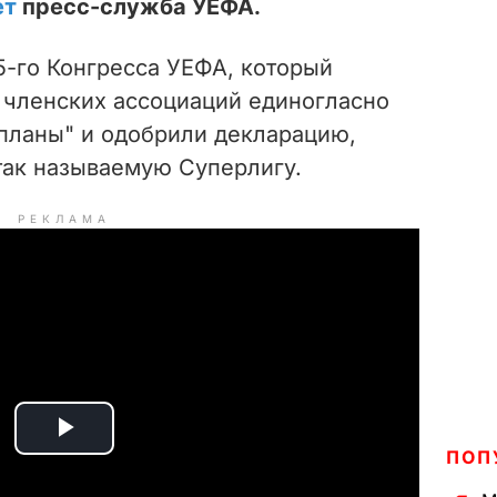
ет
пресс-служба УЕФА.
5-го Конгресса УЕФА, который
5 членских ассоциаций единогласно
 планы" и одобрили декларацию,
так называемую Суперлигу.
РЕКЛАМА
P
ПОП