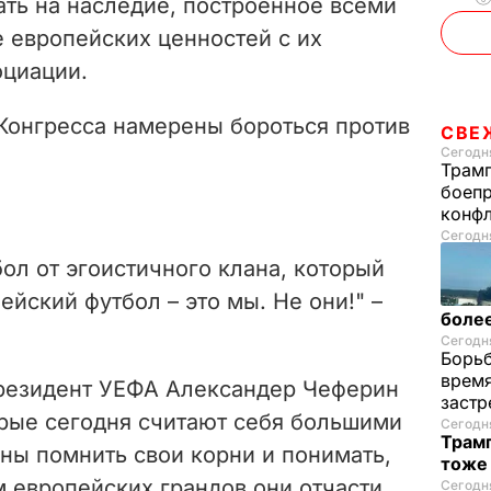
ать на наследие, построенное всеми
е европейских ценностей с их
оциации.
 Конгресса намерены бороться против
СВЕ
Сегодня
Трамп
боепр
конфл
Сегодня
ол от эгоистичного клана, который
ейский футбол – это мы. Не они!" –
более
Сегодня
Борьб
время
президент УЕФА Александер Чеферин
застр
торые сегодня считают себя большими
Сегодня
Трамп
ны помнить свои корни и понимать,
тоже
 европейских грандов они отчасти
Сегодня