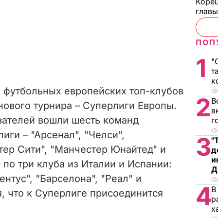
Корец
глав
ПОП
1
"
т
к
12 футбольных европейских топ-клубов
2
В
нового турнира – Суперлиги Европы.
в
вателей вошли шесть команд
г
иги – "Арсенал", "Челси",
3
"
тер Сити", "Манчестер Юнайтед" и
д
и
е по три клуба из Италии и Испании:
Д
ентус", "Барселона", "Реал" и
4
В
я, что к Суперлиге присоединится
р
х