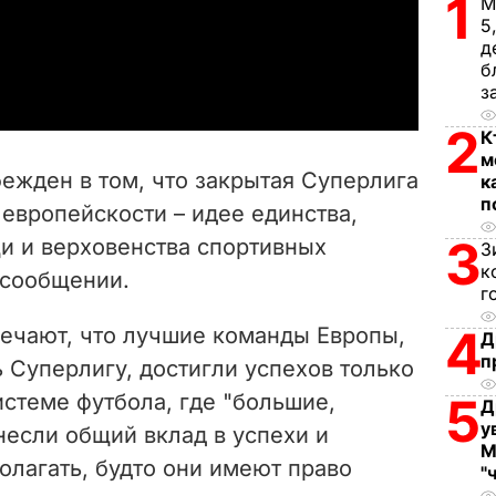
1
l
М
5
д
a
б
з
y
2
К
V
м
ежден в том, что закрытая Суперлига
к
i
п
европейскости – идее единства,
3
и и верховенства спортивных
d
З
к
в сообщении.
г
e
4
ечают, что лучшие команды Европы,
Д
o
п
 Суперлигу, достигли успехов только
стеме футбола, где "большие,
5
Д
у
несли общий вклад в успехи и
М
олагать, будто они имеют право
"