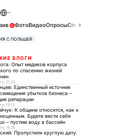
зив
Фото
Видео
Опросы
Спецпроекты
Война в Ук
ИЯ С ПОЛЬШЕЙ
ЖИЕ БЛОГИ
нога:
Опыт медиков корпуса
кого по спасению жизней
енен
та, 21.32
нцев:
Единственный источник
озмещения убытков бизнеса –
щие репарации
та, 19.15
ийчук:
К общине относятся, как к
ноценным. Будете вести себя
о – пустим воду в бассейн
та, 16.26
ский:
Пропустили круглую дату.