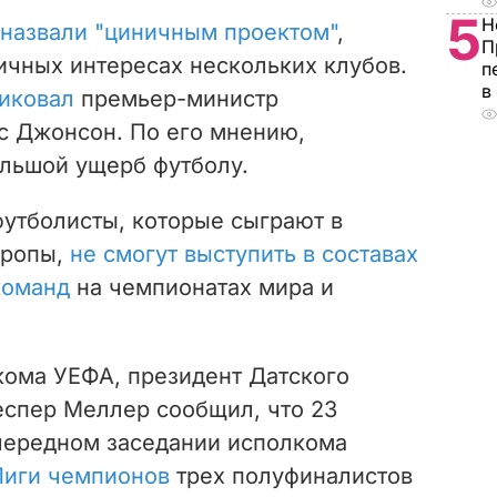
5
Н
назвали "циничным проектом"
,
П
ичных интересах нескольких клубов.
п
в
иковал
премьер-министр
с Джонсон. По его мнению,
ольшой ущерб футболу.
футболисты, которые сыграют в
вропы,
не смогут выступить в составах
команд
на чемпионатах мира и
кома УЕФА, президент Датского
еспер Меллер сообщил, что 23
чередном заседании исполкома
Лиги чемпионов
трех полуфиналистов