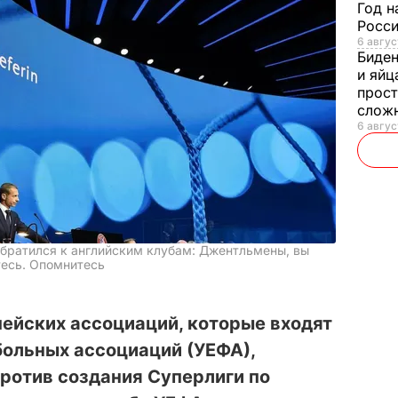
Год н
Росси
6 авгус
Биде
и яйц
прост
слож
6 авгус
братился к английским клубам: Джентльмены, вы
есь. Опомнитесь
ейских ассоциаций, которые входят
больных ассоциаций (УЕФА),
ротив создания Суперлиги по