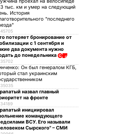
ужчина проехал на велосипеде
,3 тыс. км и умер на следующий
ень. История
лаготворительного "последнего
аезда"
45705
то потеряет бронирование от
обилизации с 1 сентября и
акие два документа нужно
одать до понедельника
35702
инченко:
Он был генералом КГБ,
оторый стал украинским
осударственником
35035
рапатый назвал главный
риоритет на фронте
34189
рапатый инициировал
вольнение командующего
едсилами ВСУ. Его называли
человеком Сырского" – СМИ
29966