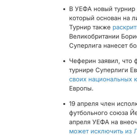
В УЕФА новый турнир
который основан на л
Турнир также
раскрит
Великобритании Бори
Суперлига нанесет б
Чеферин заявил, что 
турнире Суперлиги Е
своих национальных 
Европы.
19 апреля член испол
футбольного союза Й
апреля УЕФА на внео
может исключить из 