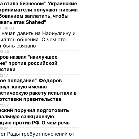
а стала бизнесом". Украинские
приниматели получают письма
бованием заплатить, чтобы
жать атак Shahed"
, 00.03
 начал давить на Набиуллину и
ил тон общения. С чем это
т быть связано
23.40
ров назвал "наилучшее
ие" против российской
истики
23.17
ое попадание". Федоров
нул, какую именно
стическую ракету испытали в
отставки правительства
22.32
нский поручил подготовить
иальную санкционную
цию против РФ. О чем речь
22.20
ет Рады требует пояснений от