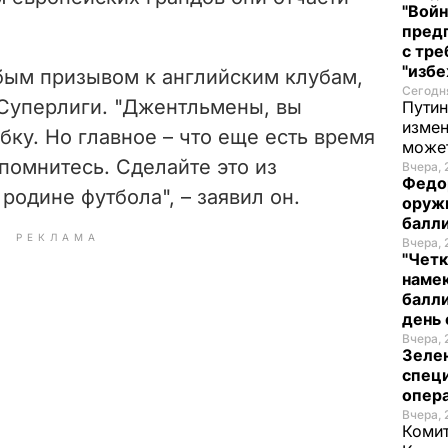
"Войн
пред
с тре
"избе
бым призывом к английским клубам,
Сегодня
уперлиги. "Джентльмены, вы
Путин
измен
ку. Но главное – что еще есть время
може
помнитесь. Сделайте это из
Вчера, 
Федо
родине футбола", – заявил он.
оруж
балл
РЕКЛАМА
Вчера, 
"Четк
намек
балли
день 
Вчера, 
Зеле
спец
опера
Вчера, 
Комит