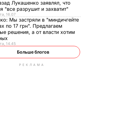
азад Лукашенко заявлял, что
я "все разрушит и захватит"
та, 16.07
нко:
Мы застряли в "миндичгейте
ах по 17 грн". Предлагаем
ые решения, а от власти хотим
ных
та, 14.45
Больше блогов
РЕКЛАМА