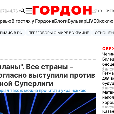
.67
$44.76
+31 КИЕВ
ервью
В гостях у Гордона
Блоги
Бульвар
LIVE
Эксклю
РИЗИС В РФ
ПЕРЕГОВОРЫ О МИРЕ В УКРАИНЕ
ОТНОШЕН
СВЕ
Чепи
Билец
бесц
ланы". Все страны –
6 авгус
Гетма
гласно выступили против
для в
ьной Суперлиги
буду
6 авгус
еріал також можна прочитати українською
Матв
непол
хорош
6 авгус
Казан