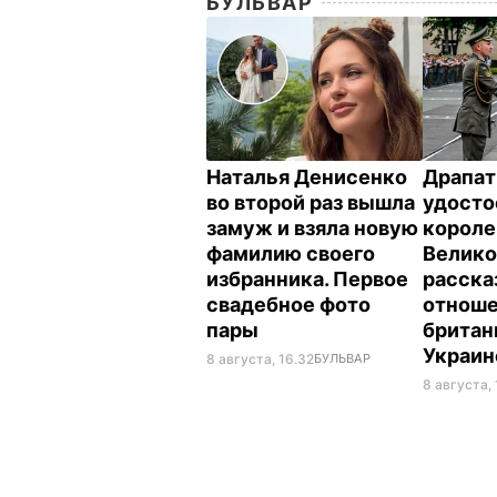
БУЛЬВАР
Наталья Денисенко
Драпат
во второй раз вышла
удосто
замуж и взяла новую
корол
фамилию своего
Велико
избранника. Первое
расска
свадебное фото
отнош
пары
британ
Украи
8 августа, 16.32
БУЛЬВАР
8 августа, 