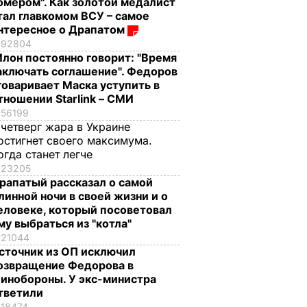
омером". Как золотой медалист
тал главкомом ВСУ – самое
нтересное о Драпатом
92804
Илон постоянно говорит: "Время
аключать соглашение". Федоров
говаривает Маска уступить в
тношении Starlink – СМИ
56199
 четверг жара в Украине
остигнет своего максимума.
огда станет легче
23205
рапатый рассказал о самой
линной ночи в своей жизни и о
еловеке, который посоветовал
му выбраться из "котла"
21044
сточник из ОП исключил
озвращение Федорова в
инобороны. У экс-министра
тветили
18474