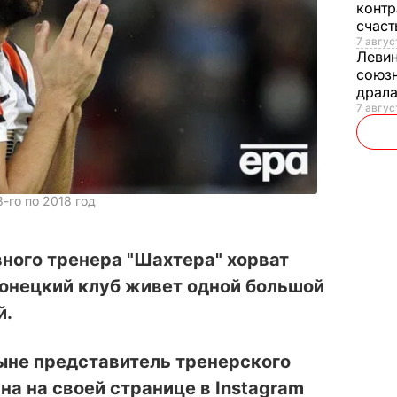
контр
счас
7 авгус
Леви
союзн
драла
7 август
-го по 2018 год
ного тренера "Шахтера" хорват
донецкий клуб живет одной большой
й.
ныне представитель тренерского
а на своей странице в Instagram