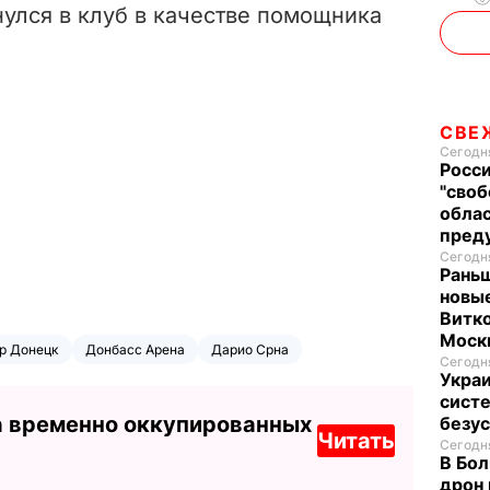
нулся в клуб в качестве помощника
СВЕ
Сегодня
Росси
"своб
облас
пред
Сегодня
Раньш
новые
Витко
Моск
р Донецк
Донбасс Арена
Дарио Срна
Сегодня
Укра
систе
а временно оккупированных
безу
Читать
Сегодня
В Бол
дрон 