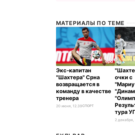
МАТЕРИАЛЫ ПО ТЕМЕ
Экс-капитан
"Шахте
"Шахтера" Срна
очки с
возвращается в
"Мариу
команду в качестве
"Динам
тренера
"Олимп
Резуль
20 июня, 12.39
СПОРТ
тура У
2 декабря, 