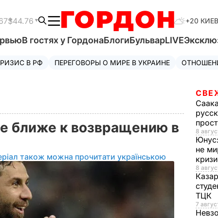
67
$44.76
+20 КИЕ
ервью
В гостях у Гордона
Блоги
Бульвар
LIVE
Эксклю
РИЗИС В РФ
ПЕРЕГОВОРЫ О МИРЕ В УКРАИНЕ
ОТНОШЕН
СВЕ
Саак
русск
прос
се ближе к возвращению в
8 авгус
Юнус
не ми
еріал також можна прочитати українською
криз
8 авгус
Каза
студе
ТЦК
7 авгус
Невз