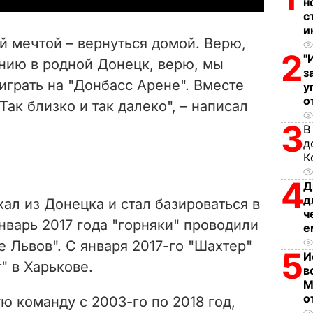
н
с
V
и
й мечтой – вернуться домой.
Верю,
i
2
"
нию в родной Донецк, верю, мы
з
играть на "Донбасс Арене". Вместе
d
у
о
 Так близко и так далеко", – написал
e
3
В
д
o
К
4
Д
д
хал из Донецка и стал базироваться в
ч
январь 2017 года "горняки" проводили
е
 Львов". С января 2017-го "Шахтер"
5
И
" в Харькове.
в
М
о
ю команду с 2003-го по 2018 год,