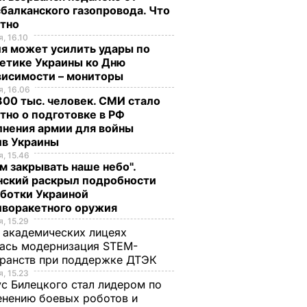
балканского газопровода. Что
стно
, 16.10
я может усилить удары по
етике Украины ко Дню
висимости – мониторы
, 16.06
00 тыс. человек. СМИ стало
тно о подготовке в РФ
лнения армии для войны
ив Украины
, 15.46
м закрывать наше небо".
нский раскрыл подробности
аботки Украиной
иворакетного оружия
, 15.29
 академических лицеях
ась модернизация STEM-
ранств при поддержке ДТЭК​
, 15.23
с Билецкого стал лидером по
нению боевых роботов и