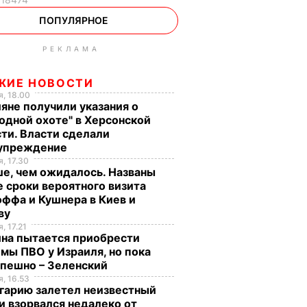
ПОПУЛЯРНОЕ
РЕКЛАМА
ЖИЕ НОВОСТИ
, 18.00
яне получили указания о
одной охоте" в Херсонской
ти. Власти сделали
упреждение
, 17.30
е, чем ожидалось. Названы
 сроки вероятного визита
ффа и Кушнера в Киев и
ву
, 17.21
ина пытается приобрести
мы ПВО у Израиля, но пока
спешно – Зеленский
, 16.53
гарию залетел неизвестный
и взорвался недалеко от