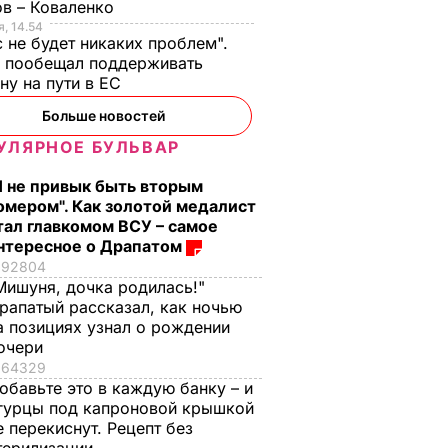
в – Коваленко
, 14.54
с не будет никаких проблем".
ч пообещал поддерживать
ну на пути в ЕС
Больше новостей
УЛЯРНОЕ БУЛЬВАР
азал о
Кулеба объяснил,
Как опытные
нере
почему Трамп на
огородники
Я не привык быть вторым
самом деле
выбирают самый
омером". Как золотой медалист
тал главкомом ВСУ – самое
придрался к
сладкий арбуз. Сем
нтересное о Драпатом
костюму
признаков спелой и
92804
Зеленского
сочной ягоды
Мишуня, дочка родилась!"
8 августа, 08.33
МИР
8 августа, 00.21
БУЛЬВАР
рапатый рассказал, как ночью
а позициях узнал о рождении
очери
64329
обавьте это в каждую банку – и
гурцы под капроновой крышкой
е перекиснут. Рецепт без