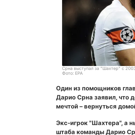
Срна выступал за "Шахтер" с 2003
Фото: EPA
Один из помощников глав
Дарио Срна заявил, что 
мечтой – вернуться домо
Экс-игрок "Шахтера", а 
штаба команды Дарио Срн