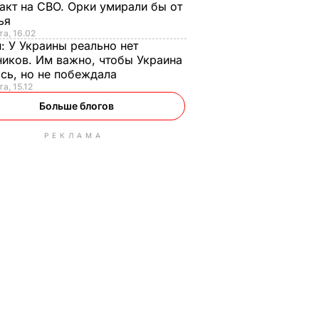
акт на СВО. Орки умирали бы от
тья
та, 16.02
н:
У Украины реально нет
иков. Им важно, чтобы Украина
сь, но не побеждала
а, 15.12
Больше блогов
РЕКЛАМА