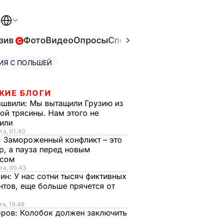
В
зив
Фото
Видео
Опросы
Спецпроекты
Война в Ук
ИЯ С ПОЛЬШЕЙ
ЖИЕ БЛОГИ
ашвили:
Мы вытащили Грузию из
ой трясины. Нам этого не
тили
та, 01.40
:
Замороженный конфликт – это
р, а пауза перед новым
исом
та, 00.43
рин:
У нас сотни тысяч фиктивных
нтов, еще больше прячется от
та, 19.48
оров:
Колобок должен заключить