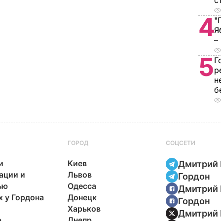
с
4
"
Я
–
5
Г
р
н
б
ГОРОД
СОЦСЕТИ
и
Киев
Дмитрий 
ации и
Львов
Гордон
ью
Одесса
Дмитрий 
х у Гордона
Донецк
Гордон
Харьков
Дмитрий 
р
Днепр