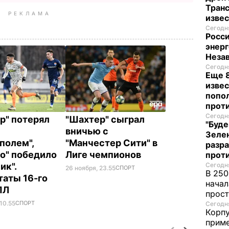
Транс
РЕКЛАМА
изве
Сегодня
Росси
энерг
Неза
Сегодня
Еще 8
извес
попо
прот
Сегодня
р" потерял
"Шахтер" сыграл
"Буде
вничью с
Зеле
полем",
"Манчестер Сити" в
разр
о" победило
Лиге чемпионов
прот
ик".
Сегодня
26 ноября, 23.55
СПОРТ
В 250
таты 16-го
начал
ПЛ
прост
10.55
СПОРТ
Сегодня
Корпу
приме