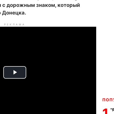
 с дорожным знаком, который
о Донецка.
РЕКЛАМА
P
l
a
ПОП
1
"
y