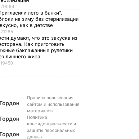
терилизации
29064
Пригласили лето в банки".
блоки на зиму без стерилизации
 вкусно, как в детстве
21285
ости думают, что это закуска из
есторана. Как приготовить
ежные баклажанные рулетики
ез лишнего жира
19450
Правила пользования
Гордон
сайтом и использования
материалов
Политика
Гордон
конфиденциальности и
защиты персональных
Гордон
данных