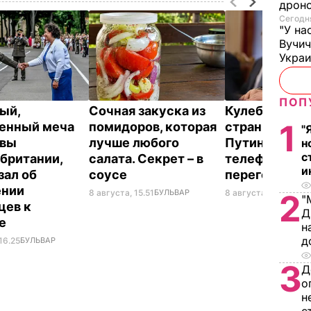
дроно
Сегодня
"У на
Вучи
Украи
ПОП
ый,
Сочная закуска из
Кулеба расск
1
енный меча
помидоров, которая
странной ма
"
евы
лучше любого
Путина вести
н
с
британии,
салата. Секрет – в
телефонные
и
зал об
соусе
переговоры
ении
8 августа, 15.51
БУЛЬВАР
8 августа, 10.25
МИР
2
"
цев к
Д
не
н
д
16.25
БУЛЬВАР
3
Д
о
н