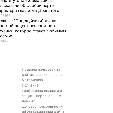
 институте танковых войск
ассказали об особой черте
арактера главкома Драпатого
25166
ежные "Поцелуйчики" к чаю.
ростой рецепт невероятного
еченья, которое станет любимым
 семье
18470
Правила пользования
сайтом и использования
материалов
Политика
конфиденциальности и
защиты персональных
данных
Договор присоединения
об использовании сайта