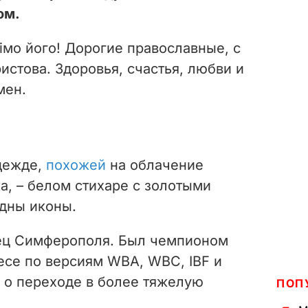
ом.
імо його! Дорогие православные, с
стова. Здоровья, счастья, любви и
мен.
одежде,
похожей
на облачение
а, – белом стихаре с золотыми
идны иконы.
нец Симферополя. Был чемпионом
есе по версиям WBA, WBC, IBF и
л о переходе в более тяжелую
ПОП