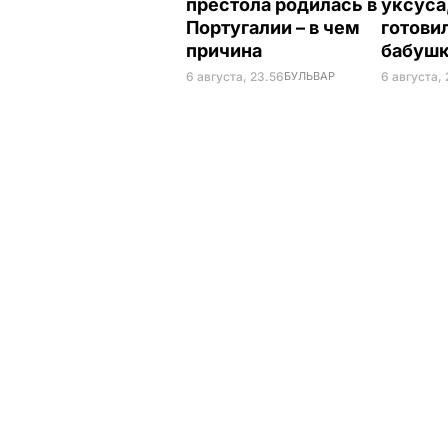
престола родилась в
уксуса
Португалии – в чем
готови
причина
бабуш
6 августа, 23.56
БУЛЬВАР
6 августа, 