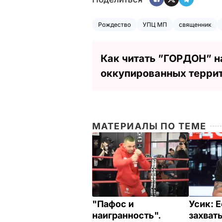
Рождество
УПЦ МП
священник
Как читать ”ГОРДОН” н
оккупированных терри
МАТЕРИАЛЫ ПО ТЕМЕ
"Пафос и
Усик: 
наигранность".
захват