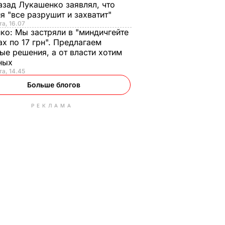
азад Лукашенко заявлял, что
я "все разрушит и захватит"
та, 16.07
нко:
Мы застряли в "миндичгейте
ах по 17 грн". Предлагаем
ые решения, а от власти хотим
ных
та, 14.45
Больше блогов
РЕКЛАМА