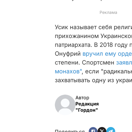
Усик называет себя рели
прихожанином Украинско
патриархата. В 2018 году
Онуфрий
вручил ему орд
степени. Спортсмен
заявл
монахов"
, если "р
адикаль
захватывать одну из укра
Автор
Редакция
"Гордон"
Поделиться