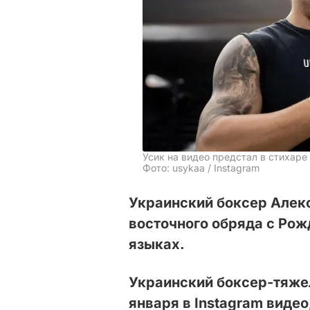
Усик на видео предстал в стихаре
Фото: usykaa / Instagram
Украинский боксер Алек
восточного обряда с Рож
языках.
Украинский боксер-тяже
января в Instagram видео