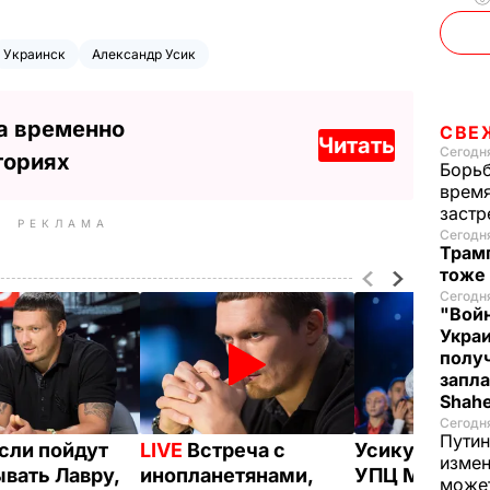
Украинск
Александр Усик
а временно
СВЕ
Читать
Сегодня
ториях
Борьб
время
застр
РЕКЛАМА
Сегодн
Трамп
тоже
Сегодня
"Войн
Укра
полу
запла
Shah
Сегодн
Путин
Если пойдут
LIVE
Встреча с
Усику вручил
измен
ывать Лавру,
инопланетянами,
УПЦ МП
може