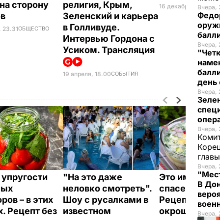
 на сторону
религия, Крым,
16 декабря, 02.10
ОБ
Вчера, 
Федо
ов
Зеленский и карьера
оруж
в Голливуде.
, 23.31
ОБЩЕСТВО
балл
Интервью Гордона с
Вчера, 
Усиком. Трансляция
"Чет
наме
балли
19 апреля, 18.00
СОБЫТИЯ
день 
Вчера, 
Зеле
спец
опера
Вчера, 
Комит
Корец
глав
Вчера, 
"Мест
 упругости
"На это даже
Это именно то
В Дон
ных
неловко смотреть".
спасет в жару
вероя
ров – в этих
Шоу с русалками в
Рецепт вкус
воен
х. Рецепт без
известном
окрошки
Вчера, 