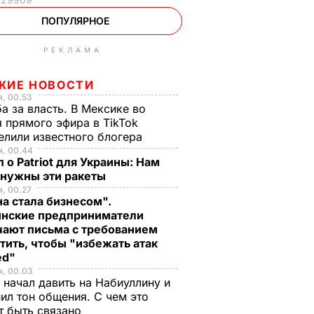
ПОПУЛЯРНОЕ
РЕКЛАМА
ЖИЕ НОВОСТИ
, 00.53
а за власть. В Мексике во
 прямого эфира в TikTok
елили известного блогера
я, 00.44
 о Patriot для Украины: Нам
 нужны эти ракеты
, 00.27
а стала бизнесом".
инские предприниматели
чают письма с требованием
тить, чтобы "избежать атак
ed"
я, 00.03
 начал давить на Набиуллину и
и орден
ил тон общения. С чем это
т быть связано