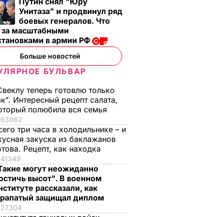
Путин снял "Юру
кабачки
ВАР
6 августа, 17.50
БУЛЬВАР
Унитаза" и продвинул ряд
6 августа, 18.09
БУЛЬВАР
боевых генералов. Что
т за масштабными
становками в армии РФ
Больше новостей
УЛЯРНОЕ БУЛЬВАР
Свеклу теперь готовлю только
ак". Интересный рецепт салата,
оторый полюбила вся семья
63962
сего три часа в холодильнике – и
кусная закуска из баклажанов
отова. Рецепт, как находка
41349
Такие могут неожиданно
остичь высот". В военном
нституте рассказали, как
рапатый защищал диплом
27304