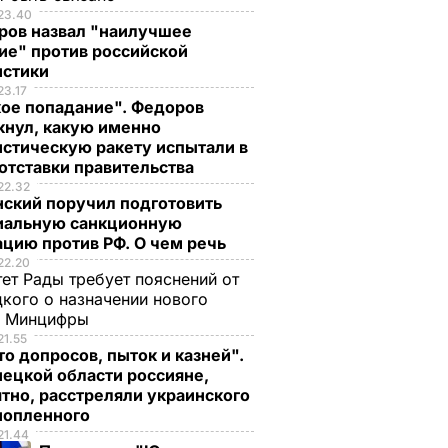
ЩЕСТВО
23.40
ров назвал "наилучшее
ие" против российской
истики
23.17
кое попадание". Федоров
кнул, какую именно
стическую ракету испытали в
отставки правительства
22.32
нский поручил подготовить
иальную санкционную
цию против РФ. О чем речь
22.20
ет Рады требует пояснений от
кого о назначении нового
ы Минцифры
21.55
о допросов, пыток и казней".
, что
"Хрустящие
Жену Роналду
ецкой области россияне,
.
снаружи и нежные
назвали толстой. Чт
тно, расстреляли украинского
нейшей
внутри". Самые
сказал ее обидчик
нопленного
вкусные жареные
футболист
21.44