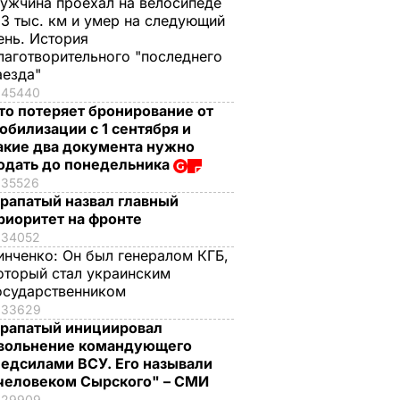
ужчина проехал на велосипеде
,3 тыс. км и умер на следующий
ень. История
лаготворительного "последнего
аезда"
45440
то потеряет бронирование от
обилизации с 1 сентября и
акие два документа нужно
одать до понедельника
35526
рапатый назвал главный
риоритет на фронте
34052
инченко:
Он был генералом КГБ,
оторый стал украинским
осударственником
33629
рапатый инициировал
вольнение командующего
едсилами ВСУ. Его называли
человеком Сырского" – СМИ
29909