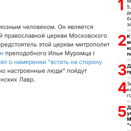
1
М
5
д
б
з
гиозным человеком. Он является
2
й православной церкви Московского
К
м
 предстоятель этой церкви митрополит
к
ен
преподобного Ильи Муромца I
п
ял о намерении "встать на сторону
3
Д
но настроенные люди" пойдут
п
инских Лавр.
4
З
к
г
5
Д
у
М
"