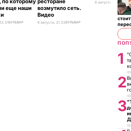
, по которому
ресторане
6 августа, 18.21
БУЛЬ
ли еще наши
возмутило сеть.
ки
Видео
стои
23.31
БУЛЬВАР
6 августа, 21.33
БУЛЬВАР
пере
ПОП
1
"
т
к
2
В
в
г
3
"
д
и
Д