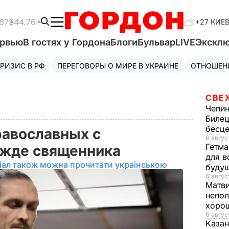
67
$44.76
+27 КИЕ
ервью
В гостях у Гордона
Блоги
Бульвар
LIVE
Экскл
РИЗИС В РФ
ПЕРЕГОВОРЫ О МИРЕ В УКРАИНЕ
ОТНОШЕН
СВЕ
Чепи
Билец
бесц
равославных с
6 авгус
Гетма
ежде священника
для в
іал також можна прочитати українською
буду
6 август
Матв
непол
хорош
6 авгус
Казан