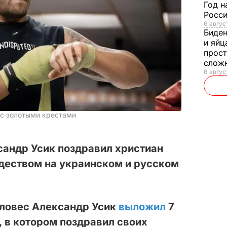
Год н
Росси
6 авгус
Биде
и яйц
прост
слож
6 авгус
 с золотыми крестами
сандр Усик поздравил христиан
деством на украинском и русском
ловес Александр Усик
выложил
7
, в котором поздравил своих