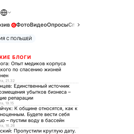
В
юзив
Фото
Видео
Опросы
Спецпроекты
Война в У
ИЯ С ПОЛЬШЕЙ
ЖИЕ БЛОГИ
нога:
Опыт медиков корпуса
кого по спасению жизней
енен
та, 21.32
нцев:
Единственный источник
озмещения убытков бизнеса –
щие репарации
а, 19.15
ийчук:
К общине относятся, как к
ноценным. Будете вести себя
о – пустим воду в бассейн
та, 16.26
ский:
Пропустили круглую дату.