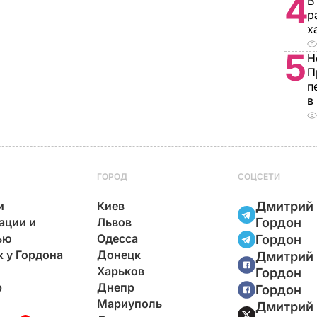
4
В
р
х
5
Н
П
п
в
ГОРОД
СОЦСЕТИ
и
Киев
Дмитрий
ации и
Львов
Гордон
ью
Одесса
Гордон
х у Гордона
Донецк
Дмитрий
Харьков
Гордон
р
Днепр
Гордон
Мариуполь
Дмитрий