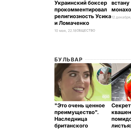
Украинский боксер
встану
прокомментировал
монах
религиозность Усика
12 декабря
и Ломаченко
10 мая, 22.18
ОБЩЕСТВО
БУЛЬВАР
"Это очень ценное
Секрет
преимущество".
кваше
Наследница
помидо
британского
листья