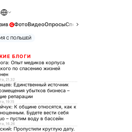
В
зив
Фото
Видео
Опросы
Спецпроекты
Война в Ук
ИЯ С ПОЛЬШЕЙ
ЖИЕ БЛОГИ
нога:
Опыт медиков корпуса
кого по спасению жизней
енен
та, 21.32
нцев:
Единственный источник
озмещения убытков бизнеса –
щие репарации
та, 19.15
ийчук:
К общине относятся, как к
ноценным. Будете вести себя
о – пустим воду в бассейн
та, 16.26
ский:
Пропустили круглую дату.