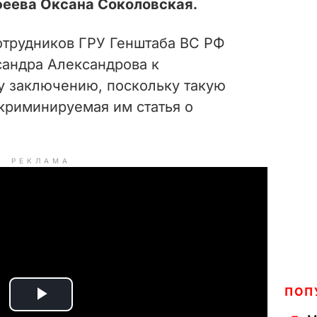
феева Оксана Соколовская.
отрудников ГРУ Генштаба ВС РФ
сандра Александрова к
 заключению, поскольку такую
криминируемая им статья о
РЕКЛАМА
ПОП
P