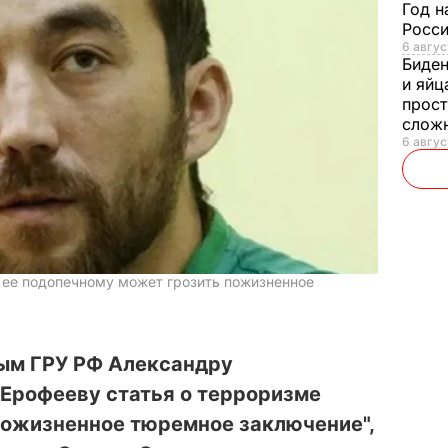
Год н
Росси
6 авгус
Биде
и яйц
прост
слож
6 авгус
 ее подопечному может грозить пожизненное
ым ГРУ РФ Александру
 Ерофееву статья о терроризме
пожизненное тюремное заключение",