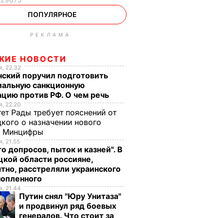
ПОПУЛЯРНОЕ
РЕКЛАМА
ЖИЕ НОВОСТИ
, 22.32
нский поручил подготовить
иальную санкционную
цию против РФ. О чем речь
, 22.20
ет Рады требует пояснений от
кого о назначении нового
ы Минцифры
, 21.55
о допросов, пыток и казней". В
кой области россияне,
тно, расстреляли украинского
нопленного
, 21.44
Путин снял "Юру Унитаза"
и продвинул ряд боевых
генералов. Что стоит за