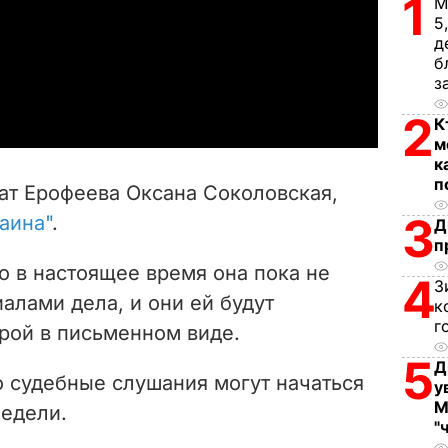
1
М
5
l
д
б
a
з
2
y
К
м
V
к
п
ат Ерофеева Оксана Соколовская,
i
3
аина"
.
Д
п
d
о в настоящее время она пока не
4
З
e
алами дела, и они ей будут
к
г
рой в письменном виде.
o
5
Д
о судебные слушания могут начаться
у
М
недели.
"