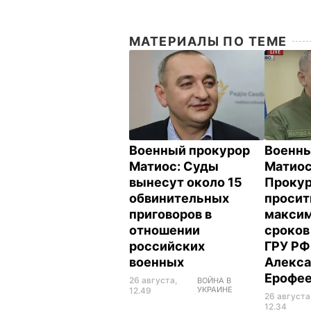
МАТЕРИАЛЫ ПО ТЕМЕ
Военный прокурор
Военны
Матиос: Суды
Матиос
вынесут около 15
Прокур
обвинительных
просит
приговоров в
макси
отношении
сроков
российских
ГРУ РФ
военных
Алекса
Ерофе
26 августа,
ВОЙНА В
УКРАИНЕ
12.49
26 августа
12.34