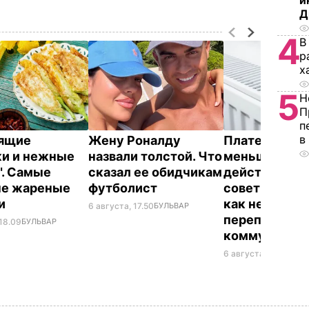
и
Д
4
В
р
х
5
Н
П
п
в
тящие
Жену Роналду
Платежки ст
и и нежные
назвали толстой. Что
меньше –
". Самые
сказал ее обидчикам
действенные
ые жареные
футболист
советы "без в
ки
как не
6 августа, 17.50
БУЛЬВАР
переплачиват
 18.09
БУЛЬВАР
коммуналку
6 августа, 17.17
БУЛЬ