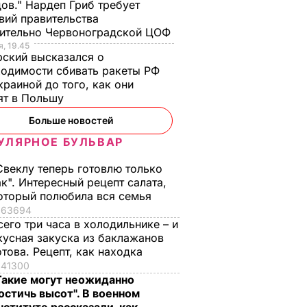
ов." Нардеп Гриб требует
вий правительства
сительно Червоноградской ЦОФ
, 19.45
ский высказался о
одимости сбивать ракеты РФ
краиной до того, как они
ят в Польшу
Больше новостей
УЛЯРНОЕ БУЛЬВАР
Омбудсмен: У
Военный прокурор
фееву и
задержанных
Матиос: Российски
Свеклу теперь готовлю только
у
российских
военным Ерофееву 
ак". Интересный рецепт салата,
овые
спецназовцев нет
Александрову
оторый полюбила вся семья
63694
жалоб на условия
предъявят новые
сего три часа в холодильнике – и
содержания в СИЗО
обвинения
НА В
кусная закуска из баклажанов
АИНЕ
17 августа,
5 августа,
ВОЙНА В
ВОЙНА В
отова. Рецепт, как находка
УКРАИНЕ
УКРАИНЕ
15.38
20.28
41300
Такие могут неожиданно
остичь высот". В военном