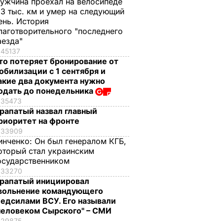
ужчина проехал на велосипеде
,3 тыс. км и умер на следующий
ень. История
лаготворительного "последнего
аезда"
45137
то потеряет бронирование от
обилизации с 1 сентября и
акие два документа нужно
одать до понедельника
35473
рапатый назвал главный
риоритет на фронте
33909
инченко:
Он был генералом КГБ,
оторый стал украинским
осударственником
33270
рапатый инициировал
вольнение командующего
едсилами ВСУ. Его называли
человеком Сырского" – СМИ
29875