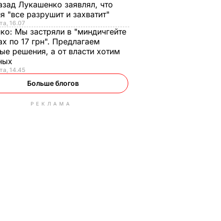
азад Лукашенко заявлял, что
я "все разрушит и захватит"
та, 16.07
нко:
Мы застряли в "миндичгейте
ах по 17 грн". Предлагаем
ые решения, а от власти хотим
ных
та, 14.45
Больше блогов
РЕКЛАМА