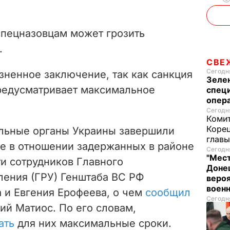
спецназовцам может грозить
.
СВЕ
Сегодня
зненное заключение, так как санкция
Зеле
предусматривает максимальное
спец
опера
Сегодня
Комит
Корец
ельные органы Украины завершили
глав
е в отношении задержанных в районе
Сегодня
"Мест
и сотрудников Главного
Донец
ления (ГРУ) Генштаба ВС РФ
вероя
воен
 и Евгения Ерофеева, о чем
сообщил
Сегодня
ий Матиос. По его словам,
ать
для них максимальные сроки.