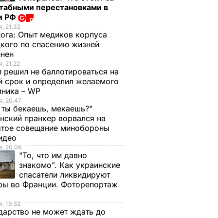
табными перестановками в
и РФ
, 21.32
нога:
Опыт медиков корпуса
кого по спасению жизней
енен
, 21.22
 решил не баллотироваться на
й срок и определил желаемого
мника – WP
, 20.47
 ты бекаешь, мекаешь?"
нский пранкер ворвался на
ытое совещание минобороны
Видео
, 20.06
"То, что им давно
знакомо". Как украинские
спасатели ликвидируют
ры во Франции. Фоторепортаж
, 19.52
дарство не может ждать до