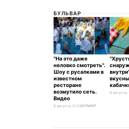
БУЛЬВАР
"На это даже
"Хрус
неловко смотреть".
снаруж
Шоу с русалками в
внутри
известном
вкусн
ресторане
кабач
возмутило сеть.
6 августа,
Видео
6 августа, 21.33
БУЛЬВАР