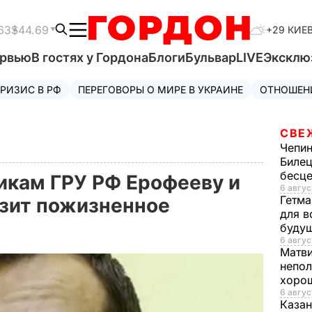
63
$44.69
+29 КИЕ
ервью
В гостях у Гордона
Блоги
Бульвар
LIVE
Эксклю
РИЗИС В РФ
ПЕРЕГОВОРЫ О МИРЕ В УКРАИНЕ
ОТНОШЕН
СВЕ
Чепи
Билец
бесц
икам ГРУ РФ Ерофееву и
6 авгус
Гетма
зит пожизненное
для в
буду
6 авгус
Матв
непол
хорош
6 авгус
Казан