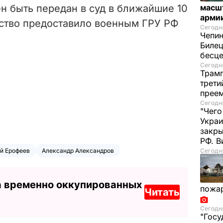
н быть передан в суд в ближайшие 10
масш
арми
рство предоставило военным ГРУ РФ
Сегодня
Чепи
Билец
бесц
Сегодня
Трамп
трети
прее
Сегодня
"Чего
Украи
закр
РФ. 
й Ерофеев
Александр Александров
Сегодня
а временно оккупированных
пожа
Читать
Сегодня
"Госу