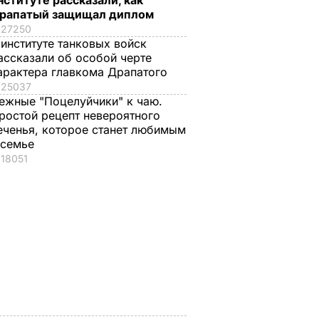
нституте рассказали, как
рапатый защищал диплом
27250
 институте танковых войск
ассказали об особой черте
арактера главкома Драпатого
25037
ежные "Поцелуйчики" к чаю.
ростой рецепт невероятного
еченья, которое станет любимым
 семье
анут
Почему Чарльз III на
Галета с
18051
самом деле
помидорами
проигнорировал 45-
готовится легко, а
оды",
летие жены принца
получается – как в
Гарри и не поздравил
ресторане. Рецепт
ь за
невестку
понравится всей
семье
6 августа, 16.28
БУЛЬВАР
ВАР
6 августа, 15.45
БУЛЬВАР