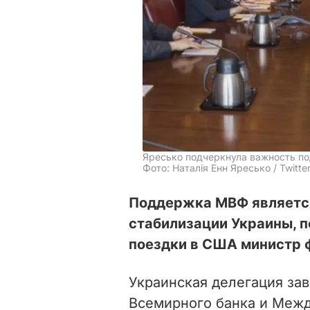
Яресько подчеркнула важность п
Фото: Наталія Енн Яресько / Twitte
Поддержка МВФ являетс
стабилизации Украины, 
поездки в США министр 
Украинская делегация за
Всемирного банка и Межд