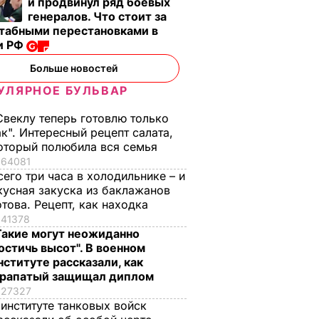
и продвинул ряд боевых
генералов. Что стоит за
табными перестановками в
и РФ
одня
В Мадриде
Яресько: Встреча с
будет
правоохранители
директорами МВФ
Больше новостей
о
задержали бывшего
была продуктивно
УЛЯРНОЕ БУЛЬВАР
тояние
директора МВФ
16 апреля, 22.38
ДЕНЬГИ
ерации
17 апреля, 07.18
МИР
Свеклу теперь готовлю только
ак". Интересный рецепт салата,
оторый полюбила вся семья
ЬГИ
64081
сего три часа в холодильнике – и
кусная закуска из баклажанов
отова. Рецепт, как находка
41378
Такие могут неожиданно
остичь высот". В военном
нституте рассказали, как
рапатый защищал диплом
27327
 институте танковых войск
, что
"Хрустящие
Жену Роналду