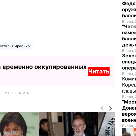
Федо
оруж
балл
Вчера, 
"Четк
намек
балли
день 
Наталья Яресько
Вчера, 
Зеле
спец
а временно оккупированных
опера
Читать
Вчера, 
Комит
Корец
глав
РЕКЛАМА
Вчера, 
"Мест
Донец
вероя
воен
Вчера, 