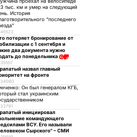
ужчина проехал на велосипеде
,3 тыс. км и умер на следующий
ень. История
лаготворительного "последнего
аезда"
45522
то потеряет бронирование от
обилизации с 1 сентября и
акие два документа нужно
одать до понедельника
35557
рапатый назвал главный
риоритет на фронте
34080
инченко:
Он был генералом КГБ,
оторый стал украинским
осударственником
33791
рапатый инициировал
вольнение командующего
едсилами ВСУ. Его называли
человеком Сырского" – СМИ
29919