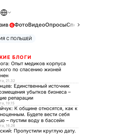
В
зив
Фото
Видео
Опросы
Спецпроекты
Война в Ук
ИЯ С ПОЛЬШЕЙ
ЖИЕ БЛОГИ
нога:
Опыт медиков корпуса
кого по спасению жизней
енен
та, 21.32
нцев:
Единственный источник
озмещения убытков бизнеса –
щие репарации
та, 19.15
ийчук:
К общине относятся, как к
ноценным. Будете вести себя
о – пустим воду в бассейн
та, 16.26
ский:
Пропустили круглую дату.