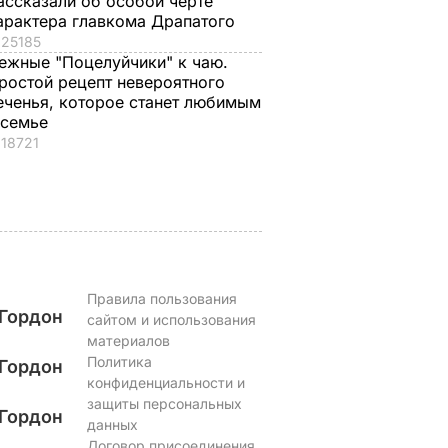
ассказали об особой черте
.
снаружи и нежные
назвали толстой. Ч
арактера главкома Драпатого
нейшей
внутри". Самые
сказал ее обидчик
25185
вкусные жареные
футболист
ежные "Поцелуйчики" к чаю.
ростой рецепт невероятного
кабачки
ВАР
6 августа, 17.50
БУЛЬВАР
еченья, которое станет любимым
6 августа, 18.09
БУЛЬВАР
 семье
18721
Правила пользования
Гордон
сайтом и использования
материалов
Политика
Гордон
конфиденциальности и
защиты персональных
Гордон
данных
Договор присоединения