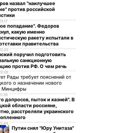
ров назвал "наилучшее
ие" против российской
истики
23.17
ое попадание". Федоров
нул, какую именно
стическую ракету испытали в
отставки правительства
22.32
нский поручил подготовить
иальную санкционную
цию против РФ. О чем речь
22.20
ет Рады требует пояснений от
кого о назначении нового
ы Минцифры
21.55
о допросов, пыток и казней". В
кой области россияне,
тно, расстреляли украинского
нопленного
21.44
Путин снял "Юру Унитаза"