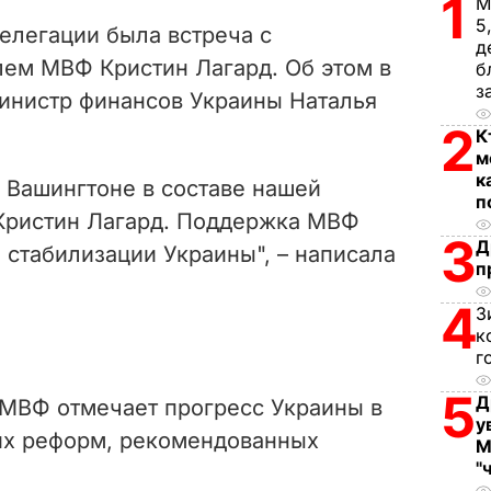
1
V
М
5
елегации была встреча с
д
i
ем МВФ Кристин Лагард. Об этом в
б
з
министр финансов Украины Наталья
d
2
К
e
м
к
 Вашингтоне в составе нашей
o
п
 Кристин Лагард. Поддержка МВФ
3
Д
 стабилизации Украины", – написала
п
4
З
к
г
5
Д
МВФ отмечает прогресс Украины в
у
их реформ, рекомендованных
М
"