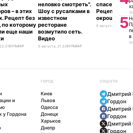
р
ных
неловко смотреть".
спасет в жару
х
ров – в этих
Шоу с русалками в
Рецепт вкус
5
х. Рецепт без
известном
окрошки
Н
П
, по которому
ресторане
6 августа, 18.21
БУЛЬ
п
ли еще наши
возмутило сеть.
в
ки
Видео
23.31
БУЛЬВАР
6 августа, 21.33
БУЛЬВАР
ГОРОД
СОЦСЕТИ
и
Киев
Дмитрий 
ации и
Львов
Гордон
ью
Одесса
Дмитрий 
х у Гордона
Донецк
Гордон
Харьков
Дмитрий 
р
Днепр
Гордон