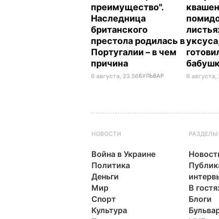
преимущество".
кваше
Наследница
помидо
британского
листья
престола родилась в
уксуса
Португалии – в чем
готови
причина
бабуш
6 августа, 23.56
БУЛЬВАР
6 августа, 
НОВОСТИ
РАЗДЕЛЫ
Война в Украине
Новост
Политика
Публик
Деньги
интерв
Мир
В гостя
Спорт
Блоги
Культура
Бульва