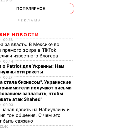
ПОПУЛЯРНОЕ
РЕКЛАМА
ЖИЕ НОВОСТИ
, 00.53
а за власть. В Мексике во
 прямого эфира в TikTok
елили известного блогера
, 00.44
 о Patriot для Украины: Нам
 нужны эти ракеты
, 00.27
а стала бизнесом". Украинские
приниматели получают письма
бованием заплатить, чтобы
жать атак Shahed"
, 00.03
 начал давить на Набиуллину и
ил тон общения. С чем это
т быть связано
23.40