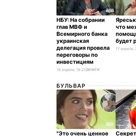
НБУ: На собрании
Яреськ
глав МВФ и
что ме
Всемирного банка
помощь
украинская
будет 
делегация провела
17 апреля, 
переговоры по
инвестициям
19 апреля, 19.27
ДЕНЬГИ
БУЛЬВАР
"Это очень ценное
Секрет