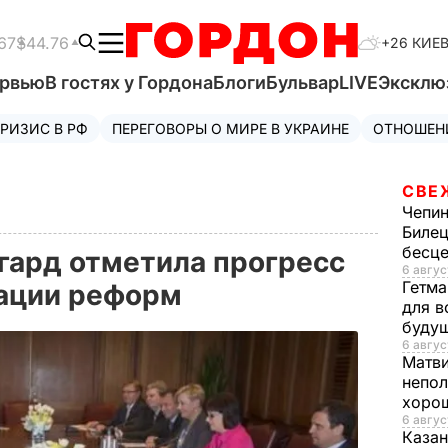
67
$44.76
+26 КИЕ
ервью
В гостях у Гордона
Блоги
Бульвар
LIVE
Эксклю
РИЗИС В РФ
ПЕРЕГОВОРЫ О МИРЕ В УКРАИНЕ
ОТНОШЕН
СВЕ
Чепи
Билец
бесц
гард отметила прогресс
6 авгус
Гетма
зации реформ
для в
буду
6 авгус
Матв
непол
хорош
6 авгус
Казан