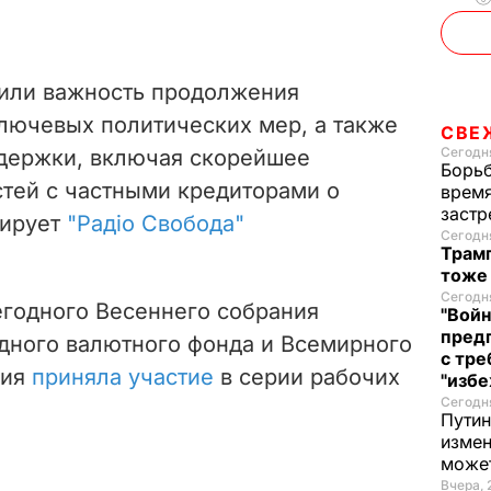
тили важность продолжения
лючевых политических мер, а также
СВЕ
Сегодня
держки, включая скорейшее
Борьб
тей с частными кредиторами о
время
застр
тирует
"Радіо Свобода"
Сегодня
Трамп
тоже
Сегодня
егодного Весеннего собрания
"Войн
пред
ного валютного фонда и Всемирного
с тре
ция
приняла участие
в серии рабочих
"избе
Сегодня
Путин
измен
може
Вчера, 