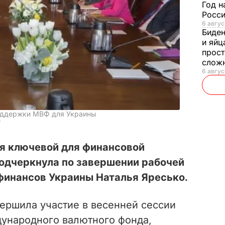
Год н
Росси
6 авгус
Биде
и яйц
прост
слож
6 авгус
оддержки МВФ для Украины
r
я ключевой для финансовой
подчеркнула по завершении рабочей
финансов Украины Наталья Яресько.
вершила участие в весенней сессии
ународного валютного фонда,