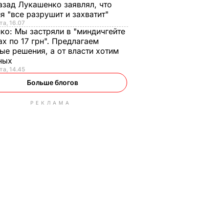
азад Лукашенко заявлял, что
я "все разрушит и захватит"
та, 16.07
нко:
Мы застряли в "миндичгейте
ах по 17 грн". Предлагаем
ые решения, а от власти хотим
ных
та, 14.45
Больше блогов
РЕКЛАМА