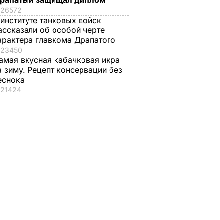
рапатый защищал диплом
26572
 институте танковых войск
ассказали об особой черте
арактера главкома Драпатого
23450
амая вкусная кабачковая икра
а зиму. Рецепт консервации без
еснока
21424