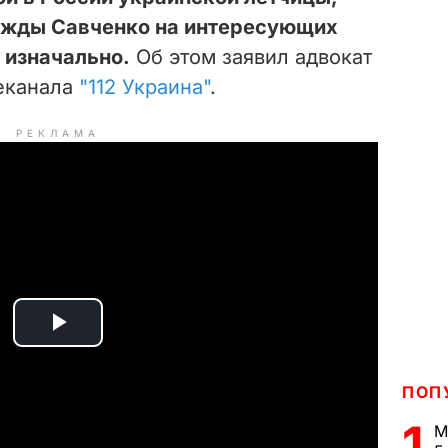
ежды Савченко на интересующих
 изначально.
Об этом заявил адвокат
еканала
"112 Украина"
.
РЕКЛАМА
P
l
ПОП
1
a
М