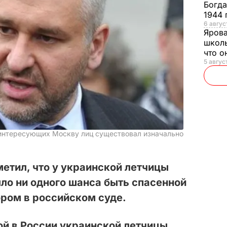
Богд
1944 
6 август
Яров
школь
что о
5 август
 интересующих Москву лиц существовал изначально
етил, что у украинской летчицы
ло ни одного шанса быть спасенной
ром в российском суде.
й в России украинской летчицы,