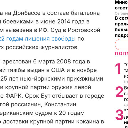
Мино
отве
а на Донбассе в составе батальона
Сегодня
В со
н боевиками в июне 2014 года в
проли
боль
ем вывезена в РФ. Суд в Ростовской
подр
22 годам лишения свободы
по
ух российских журналистов.
ПОП
 арестован 6 марта 2008 года в
1
"
ней тяжбы выдан в США и в ноябре
т
к
а 25 лет нью-йоркскими присяжными
2
жи крупной партии оружия левой
В
в
е ФАРК. Срок Бут отбывает в городе
г
гой россиянин, Константин
3
"
ериканским судом к 20 годам
д
 доставки крупной партии кокаина в
и