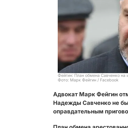
Фейгин: План обмена Савченко на
Фото: Марк Фейгин / Facebook
Адвокат Марк Фейгин отм
Надежды Савченко не бы
оправдательным пригово
План обмена арестованно