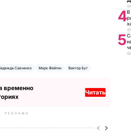
Д
4
В
р
х
5
С
н
ч
Надежда Савченко
Марк Фейгин
Виктор Бут
а временно
Читать
ториях
РЕКЛАМА