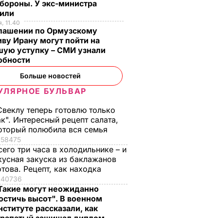
бороны. У экс-министра
тили
, 11.40
глашении по Ормузскому
ву Ирану могут пойти на
шую уступку – СМИ узнали
обности
Больше новостей
УЛЯРНОЕ БУЛЬВАР
Свеклу теперь готовлю только
ак". Интересный рецепт салата,
оторый полюбила вся семья
58475
сего три часа в холодильнике – и
кусная закуска из баклажанов
отова. Рецепт, как находка
40736
Такие могут неожиданно
остичь высот". В военном
нституте рассказали, как