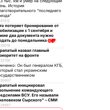
,3 тыс. км и умер на следующий
ень. История
лаготворительного "последнего
аезда"
41312
то потеряет бронирование от
обилизации с 1 сентября и
акие два документа нужно
одать до понедельника
35018
рапатый назвал главный
риоритет на фронте
32156
инченко:
Он был генералом КГБ,
оторый стал украинским
осударственником
30407
рапатый инициировал
вольнение командующего
едсилами ВСУ. Его называли
человеком Сырского" – СМИ
29567