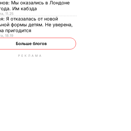
анов:
Мы оказались в Лондоне
года. Им кабзда
а, 11.25
ая:
Я отказалась от новой
ной формы детям. Не уверена,
на пригодится
а, 18.19
Больше блогов
РЕКЛАМА