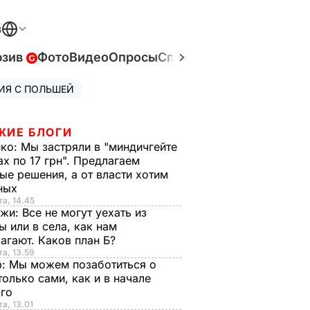
В
юзив
Фото
Видео
Опросы
Спецпроекты
Война в У
ИЯ С ПОЛЬШЕЙ
ЖИЕ БЛОГИ
нко:
Мы застряли в "миндичгейте
ах по 17 грн". Предлагаем
ые решения, а от власти хотим
ных
та, 14.45
нжи:
Все не могут уехать из
ы или в села, как нам
агают. Каков план Б?
та, 13.59
р:
Мы можем позаботиться о
только сами, как и в начале
-го
та, 13.01