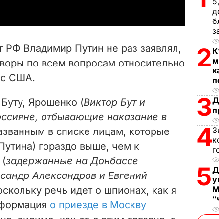
5
д
y
б
з
V
т РФ Владимир Путин не раз заявлял,
2
К
i
м
оворы по всем вопросам относительно
к
 с США.
d
п
3
Д
e
Буту, Ярошенко (
Виктор Бут и
п
оссияне, отбывающие наказание в
o
4
З
названным в списке лицам, которые
к
(Путина) гораздо выше, чем к
г
 (
задержанные на Донбассе
5
Д
сандр Александров и Евгений
у
М
оскольку речь идет о шпионах, как я
"
нформация
о приезде в Москву