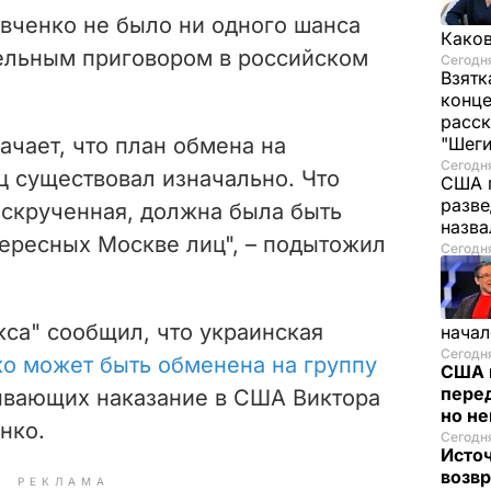
авченко не было ни одного шанса
Каков
ельным приговором в российском
Сегодня
Взятк
конце
расск
"Шег
ачает, что план обмена на
Сегодня
 существовал изначально. Что
США 
разве
аскрученная, должна была быть
назв
тересных Москве лиц", – подытожил
Сегодня
кса" сообщил, что украинская
начал
Сегодня
о может быть обменена на группу
США 
перед
бывающих наказание в США Виктора
но н
нко.
Сегодня
Исто
возв
РЕКЛАМА