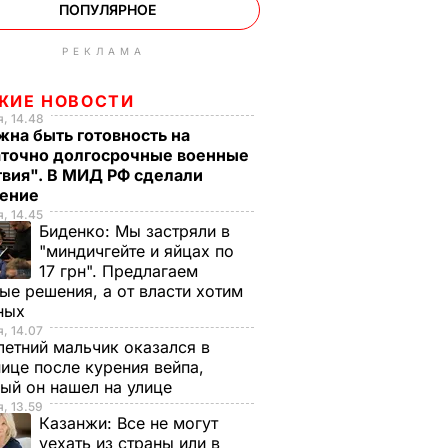
ПОПУЛЯРНОЕ
РЕКЛАМА
ЖИЕ НОВОСТИ
, 14.48
на быть готовность на
аточно долгосрочные военные
твия". В МИД РФ сделали
ление
, 14.45
Биденко:
Мы застряли в
"миндичгейте и яйцах по
17 грн". Предлагаем
ые решения, а от власти хотим
ных
, 14.07
етний мальчик оказался в
ице после курения вейпа,
ый он нашел на улице
, 13.59
Казанжи:
Все не могут
уехать из страны или в