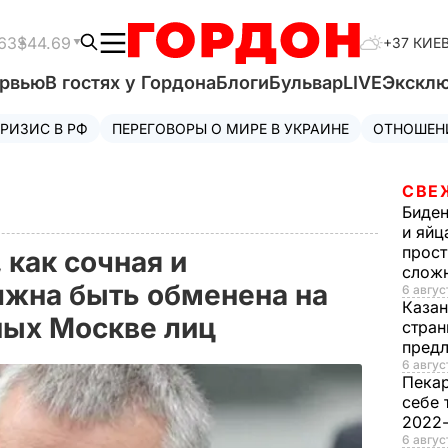
63
$44.69
+37 КИЕ
ервью
В гостях у Гордона
Блоги
Бульвар
LIVE
Экскл
РИЗИС В РФ
ПЕРЕГОВОРЫ О МИРЕ В УКРАИНЕ
ОТНОШЕН
СВЕ
Биде
и яйц
прост
 как сочная и
слож
лжна быть обменена на
6 авгус
Каза
ных Москве лиц
стран
предл
6 авгус
Пека
себе 
2022
6 авгус