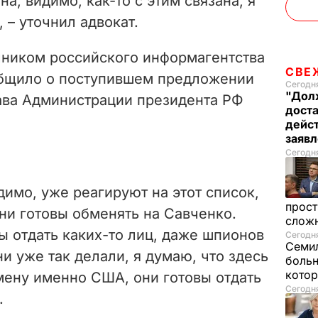
она, видимо, как-то с этим связана, я
 – уточнил адвокат.
чником российского информагентства
СВЕ
общило о поступившем предложении
Сегодня
"Долж
ава Администрации президента РФ
дост
дейс
заяв
Сегодня
имо, уже реагируют на этот список,
прост
они готовы обменять на Савченко.
слож
вы отдать каких-то лиц, даже шпионов
Сегодня
Семил
ни уже так делали, я думаю, что здесь
больн
котор
мену именно США, они готовы отдать
Сегодня
.