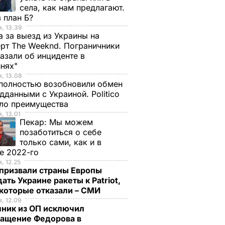
села, как нам предлагают.
 план Б?
, 13.39
а за выезд из Украины на
рт The Weeknd. Пограничники
азали об инциденте в
инях"
, 13.08
полностью возобновили обмен
дданными с Украиной. Politico
ало преимущества
, 13.01
Пекар:
Мы можем
позаботиться о себе
только сами, как и в
е 2022-го
, 12.25
призвали страны Европы
ать Украине ракеты к Patriot,
екоторые отказали – СМИ
, 12.09
чник из ОП исключил
ращение Федорова в