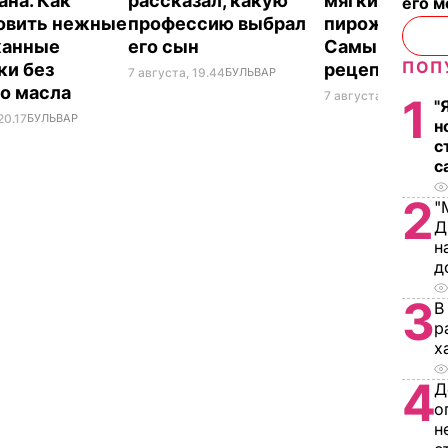
ана. Как
рассказал, какую
мягких, словн
его м
овить нежные
профессию выбрал
пирожков гот
жанные
его сын
Самый лучш
ПОП
ки без
рецепт
7 августа, 19.44
БУЛЬВАР
о масла
7 августа, 18.16
БУЛЬ
1
"
20.17
БУЛЬВАР
н
с
с
2
"
Д
н
д
3
В
р
х
4
Д
о
н