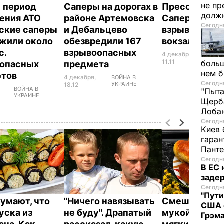
не пр
ь период
Саперы на дорогах в
Пресс-центр
долж
ения АТО
районе Артемовска
Саперы обез
Сегодня
ские саперы
и Дебальцево
взрывчатку н
жили около
обезвредили 167
вокзале Мар
с.
взрывоопасных
4 декабря,
ВОЙН
УКРА
11.11
больш
оопасных
предмета
нем 
етов
4 декабря,
ВОЙНА В
Сегодня
УКРАИНЕ
18.12
ВОЙНА В
"Пыта
УКРАИНЕ
Щерба
Лоба
Сегодня
Киев 
гаран
Пант
Сегодня
В ЕС
задер
Сегодня
"Пути
думают, что
"Ничего навязывать
Смешайте эт
США 
уска из
не буду". Драпатый
мукой – и цел
Грэма