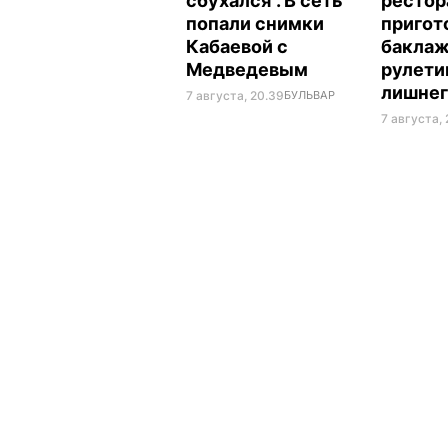
сбухался". В сеть
рестор
попали снимки
пригот
Кабаевой с
бакла
Медведевым
рулети
лишнег
7 августа, 20.39
БУЛЬВАР
7 августа, 