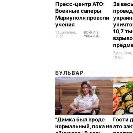
Пресс-центр АТО:
За вес
Военные саперы
провед
Мариуполя провели
украин
учения
уничто
10,7 ты
13 декабря,
ВОЙНА В
УКРАИНЕ
11.21
взрыв
предм
7 декабря,
16.05
БУЛЬВАР
"Димка был вроде
Гости 
нормальный, пока не
это зак