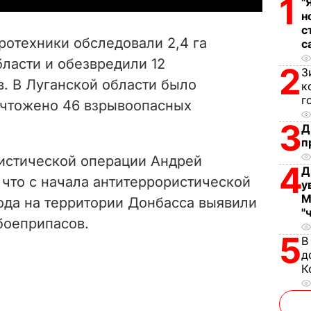
1
"
н
V
с
отехники обследовали 2,4 га
с
i
ласти и обезвредили 12
2
З
. В Луганской области было
d
к
г
ничтожено 46 взрывоопасных
e
3
Д
п
o
истической операции Андрей
4
Д
, что
с начала антитеррористической
у
М
ода на территории Донбасса выявили
"
боеприпасов.
5
В
д
К