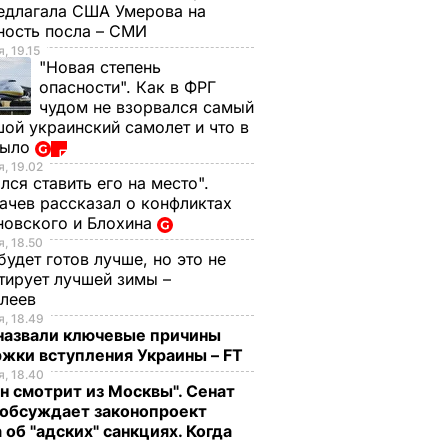
едлагала США Умерова на
 АТО:
Саперы очистили от
ность посла – СМИ
вредили
мин дороги вблизи
, 19.15
а
Мариуполя
"Новая степень
иуполя
опасности". Как в ФРГ
2 ноября, 10.36
ВОЙНА В УКРАИНЕ
чудом не взорвался самый
А В
ИНЕ
ой украинский самолет и что в
было
, 19.02
лся ставить его на место".
чев рассказал о конфликтах
новского и Блохина
, 18.50
будет готов лучше, но это не
тирует лучшей зимы –
елеев
, 18.49
 назвали ключевые причины
жки вступления Украины – FT
, 18.40
н смотрит из Москвы". Сенат
о с
Три важных шага – и
Тину Кароль,
обсуждает законопроект
ая гора
ваш салат из свеклы
которая "впервые в
 об "адских" санкциях. Когда