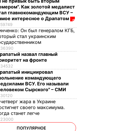
Я не привык быть вторым
омером". Как золотой медалист
тал главнокомандующим ВСУ –
амое интересное о Драпатом
59749
инченко:
Он был генералом КГБ,
оторый стал украинским
осударственником
36390
рапатый назвал главный
риоритет на фронте
34532
рапатый инициировал
вольнение командующего
едсилами ВСУ. Его называли
человеком Сырского" – СМИ
30120
 четверг жара в Украине
остигнет своего максимума.
огда станет легче
23000
ПОПУЛЯРНОЕ