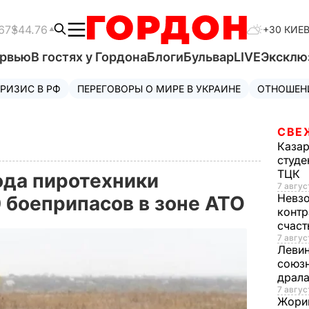
67
$44.76
+30 КИЕ
ервью
В гостях у Гордона
Блоги
Бульвар
LIVE
Эксклю
РИЗИС В РФ
ПЕРЕГОВОРЫ О МИРЕ В УКРАИНЕ
ОТНОШЕН
СВЕ
Каза
студе
ТЦК
ода пиротехники
7 авгус
Невз
 боеприпасов в зоне АТО
контр
счас
7 авгус
Леви
союзн
драла
7 август
Жори