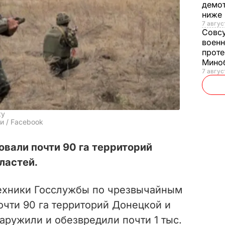
демот
ниже
7 авгус
Совс
военн
проте
Мино
7 авгус
ку
и / Facebook
вали почти 90 га территорий
ластей.
техники Госслужбы по чрезвычайным
очти 90 га территорий Донецкой и
аружили и обезвредили почти 1 тыс.