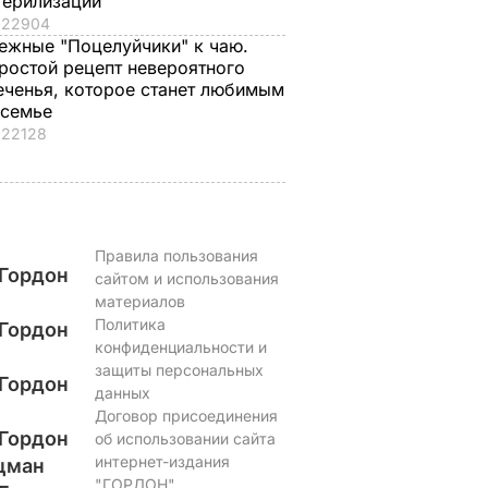
терилизации
22904
ежные "Поцелуйчики" к чаю.
ростой рецепт невероятного
еченья, которое станет любимым
 семье
22128
Правила пользования
Гордон
сайтом и использования
материалов
Политика
Гордон
конфиденциальности и
защиты персональных
Гордон
данных
Договор присоединения
Гордон
об использовании сайта
интернет-издания
цман
"ГОРДОН"