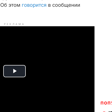
 Об этом
говорится
в сообщении
РЕКЛАМА
P
l
a
ПОП
y