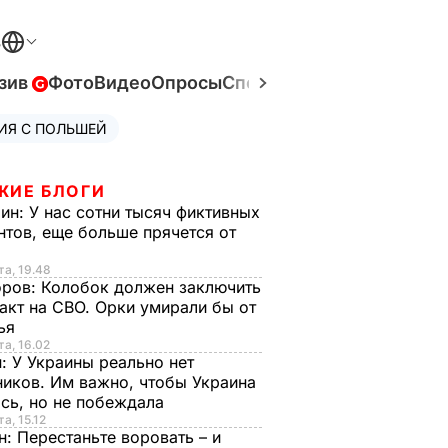
В
зив
Фото
Видео
Опросы
Спецпроекты
Война в Ук
ИЯ С ПОЛЬШЕЙ
ЖИЕ БЛОГИ
рин:
У нас сотни тысяч фиктивных
нтов, еще больше прячется от
та, 19.48
оров:
Колобок должен заключить
акт на СВО. Орки умирали бы от
тья
та, 16.02
н:
У Украины реально нет
иков. Им важно, чтобы Украина
сь, но не побеждала
а, 15.12
н:
Перестаньте воровать – и