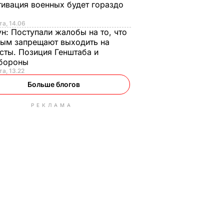
ивация военных будет гораздо
та, 14.06
ун:
Поступали жалобы на то, что
ым запрещают выходить на
сты. Позиция Генштаба и
бороны
та, 13.22
Больше блогов
РЕКЛАМА