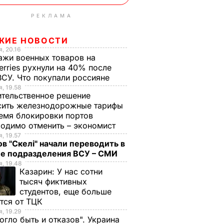
РЕКЛАМА
ЖИЕ НОВОСТИ
, 20.16
жи военных товаров на
erries рухнули на 40% после
ВСУ. Что покупали россияне
, 19.58
тельственное решение
сить железнодорожные тарифы
емя блокировки портов
одимо отменить – экономист
, 19.57
в "Скелі" начали переводить в
ие подразделения ВСУ – СМИ
, 19.48
Казарин:
У нас сотни
тысяч фиктивных
студентов, еще больше
тся от ТЦК
, 19.29
огло быть и отказов". Украина