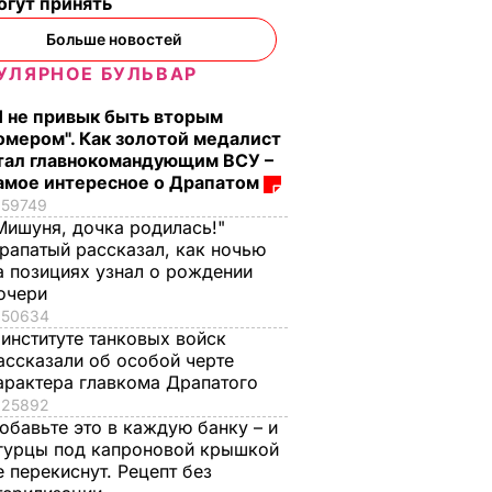
о пух,
будет невероятным
жизни расслабилас
огут принять
ова.
и поверила
7 августа, 17.29
БУЛЬВАР
Больше новостей
ий
чувствам", вызвали
УЛЯРНОЕ БУЛЬВАР
на допрос. Что
произошло
ВАР
Я не привык быть вторым
7 августа, 17.28
БУЛЬВАР
омером". Как золотой медалист
тал главнокомандующим ВСУ –
амое интересное о Драпатом
59749
Мишуня, дочка родилась!"
рапатый рассказал, как ночью
а позициях узнал о рождении
очери
50634
 институте танковых войск
ассказали об особой черте
арактера главкома Драпатого
25892
обавьте это в каждую банку – и
гурцы под капроновой крышкой
е перекиснут. Рецепт без