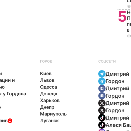
с
5
Н
П
п
в
ГОРОД
СОЦСЕТИ
и
Киев
Дмитрий 
ации и
Львов
Гордон
ью
Одесса
Дмитрий 
х у Гордона
Донецк
Гордон
Харьков
Дмитрий 
р
Днепр
Гордон
Мариуполь
Дмитрий 
зив
Луганск
Алеся Ба