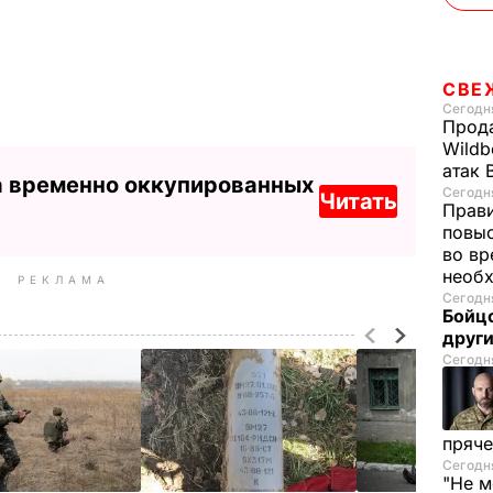
СВЕ
Сегодня
Прода
Wildb
атак 
а временно оккупированных
Сегодня
Читать
Прави
повы
во вр
необх
РЕКЛАМА
Сегодня
Бойцо
друг
Сегодня
пряче
Сегодня
"Не м