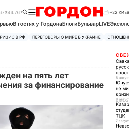
67
$44.76
+22 КИЕ
ервью
В гостях у Гордона
Блоги
Бульвар
LIVE
Экскл
РИЗИС В РФ
ПЕРЕГОВОРЫ О МИРЕ В УКРАИНЕ
ОТНОШЕН
СВЕ
Саак
русск
прос
жден на пять лет
8 авгус
Юнус
чения за финансирование
не ми
криз
8 авгус
Каза
студе
ТЦК
7 авгус
Невз