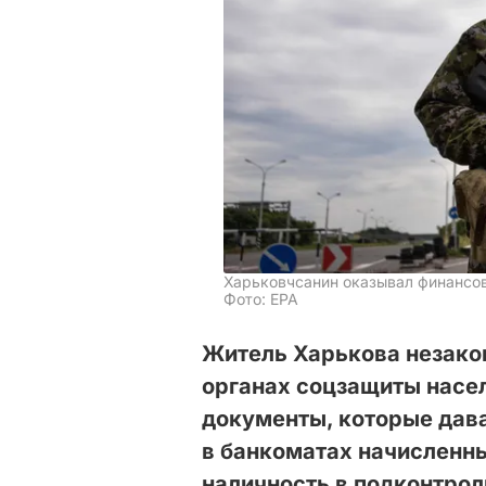
Харьковчсанин оказывал финанс
Фото: ЕРА
Житель Харькова незако
органах соцзащиты насе
документы, которые дав
в банкоматах начисленн
наличность в подконтро