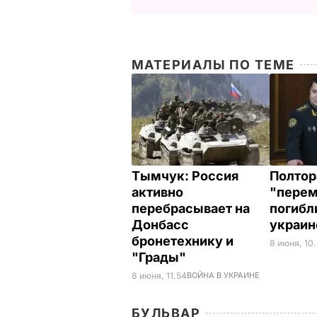
МАТЕРИАЛЫ ПО ТЕМЕ
Тымчук: Россия
Полтор
активно
"перем
перебрасывает на
погибл
Донбасс
украин
бронетехнику и
8 июня, 10
"Грады"
8 июня, 11.54
ВОЙНА В УКРАИНЕ
БУЛЬВАР