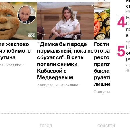
н
с
4
Н
П
п
в
ии жестоко
"Димка был вроде
Гости думают
5
Н
и любимого
нормальный, пока не
это закуска и
о
Путина
сбухался". В сеть
ресторана. К
р
попали снимки
приготовить
л
23.32
БУЛЬВАР
Кабаевой с
баклажанны
Медведевым
рулетики без
лишнего жир
7 августа, 20.39
БУЛЬВАР
7 августа, 20.17
БУЛЬ
ГОРОД
СОЦСЕТИ