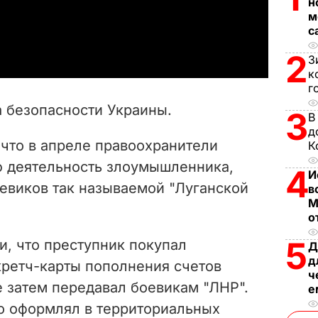
н
м
a
с
2
y
З
к
г
V
 безопасности Украины.
3
В
i
д
 что в апреле правоохранители
К
d
 деятельность злоумышленника,
4
И
e
евиков так называемой "Луганской
в
М
o
о
5
и, что преступник покупал
Д
д
кретч-карты пополнения счетов
ч
е затем передавал боевикам "ЛНР".
е
но оформлял в территориальных