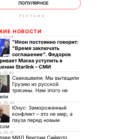
ПОПУЛЯРНОЕ
РЕКЛАМА
ЖИЕ НОВОСТИ
, 01.53
"Илон постоянно говорит:
"Время заключать
соглашение". Федоров
ривает Маска уступить в
ении Starlink – СМИ
, 01.40
Саакашвили:
Мы вытащили
Грузию из русской
трясины. Нам этого не
тили
я, 00.43
Юнус:
Замороженный
конфликт – это не мир, а
пауза перед новым
исом
, 00.31
лаве МИД Венгрии Сийярто