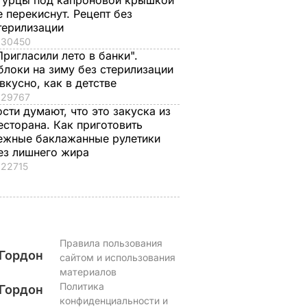
гурцы под капроновой крышкой
леные
"Что смотрите?
Распространился н
е перекиснут. Рецепт без
ицце,
Пишите рецепт!"
кости и причиняет
терилизации
одарок.
Знаменитые
сильную боль. Сын
30450
рая в
херсонские
Байдена рассказал 
Пригласили лето в банки".
блоки на зиму без стерилизации
е
помидоры, которые
раке отца
 вкусно, как в детстве
можно есть уже на
8 августа, 23.28
МИР
29767
второй день
ЬВАР
ости думают, что это закуска из
8 августа, 23.56
БУЛЬВАР
есторана. Как приготовить
ежные баклажанные рулетики
ез лишнего жира
22715
Правила пользования
Гордон
сайтом и использования
материалов
Политика
Гордон
конфиденциальности и