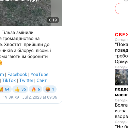
СВЕ
Сегодня
"Пока
повед
требо
Орму
Сегодня
подве
масш
Сегодня
Болга
из-за
взорв
Сегодня
"Не б