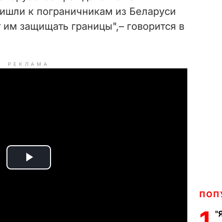
ришли к пограничникам из Беларуси
 им защищать границы",– говорится в
РЕКЛАМА
P
l
ПОП
a
1
"