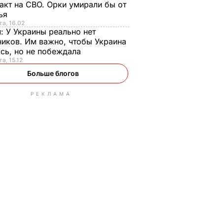
акт на СВО. Орки умирали бы от
тья
та, 16.02
н:
У Украины реально нет
иков. Им важно, чтобы Украина
сь, но не побеждала
а, 15.12
Больше блогов
РЕКЛАМА