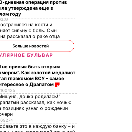
0-дневная операция против
ыла утверждена еще в
лом году
23.28
остранился на кости и
няет сильную боль. Сын
на рассказал о раке отца
Больше новостей
УЛЯРНОЕ БУЛЬВАР
Я не привык быть вторым
омером". Как золотой медалист
тал главкомом ВСУ – самое
нтересное о Драпатом
100435
Мишуня, дочка родилась!"
рапатый рассказал, как ночью
а позициях узнал о рождении
очери
69274
обавьте это в каждую банку – и