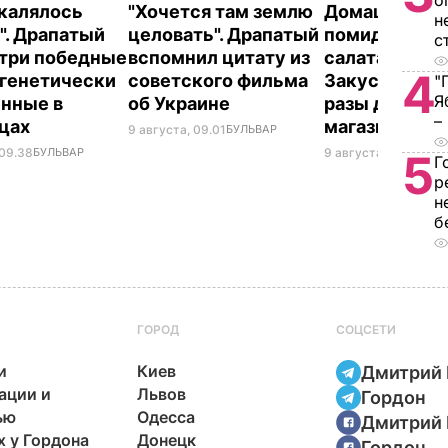
о
акалялось
"Хочется там землю
Домашние вя
н
". Драпатый
целовать". Драпатый
помидоры к п
с
 три победные
вспомнил цитату из
салатам и в п
4
 генетически
советского фильма
Закуска, кото
"
Я
нные в
об Украине
разы дешевл
–
нцах
магазинной
9 августа, 09.01
БУЛЬВАР
 09.38
БУЛЬВАР
9 августа, 08.44
БУЛ
5
Г
р
н
б
ГОРОД
СОЦСЕТИ
и
Киев
Дмитрий 
ации и
Львов
Гордон
ью
Одесса
Дмитрий 
х у Гордона
Донецк
Гордон