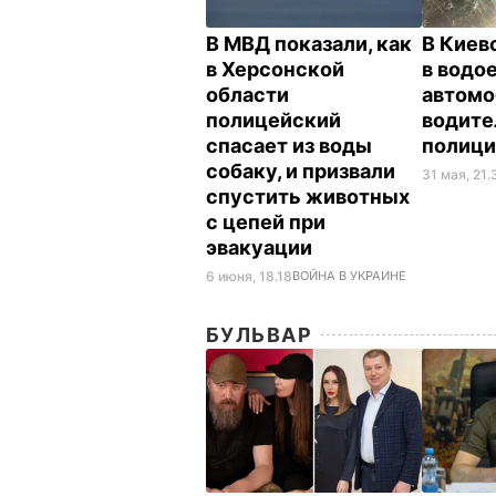
В МВД показали, как
В Киев
в Херсонской
в водо
области
автомо
полицейский
водител
спасает из воды
полиц
собаку, и призвали
31 мая, 21.
спустить животных
с цепей при
эвакуации
6 июня, 18.18
ВОЙНА В УКРАИНЕ
БУЛЬВАР