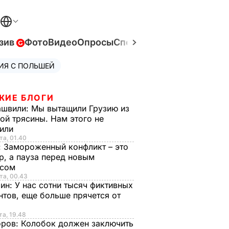
зив
Фото
Видео
Опросы
Спецпроекты
Война в Ук
ИЯ С ПОЛЬШЕЙ
ЖИЕ БЛОГИ
ашвили:
Мы вытащили Грузию из
ой трясины. Нам этого не
тили
та, 01.40
:
Замороженный конфликт – это
р, а пауза перед новым
исом
та, 00.43
рин:
У нас сотни тысяч фиктивных
нтов, еще больше прячется от
та, 19.48
оров:
Колобок должен заключить