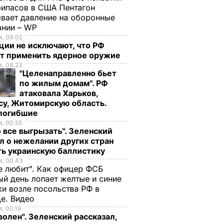
ипасов в США Пентагон
вает давление на оборонные
ании – WP
, 09.02
ции не исключают, что РФ
т применить ядерное оружие
, 08.23
"Целенаправленно бьет
по жилым домам". РФ
атаковала Харьков,
су, Житомирскую область.
 погибшие
, 00.55
 все выгрызать". Зеленский
л о нежелании других стран
ть украинскую баллистику
, 00.43
е любит". Как офицер ФСБ
й день лопает желтые и синие
и возле посольства РФ в
де. Видео
, 00.19
волен". Зеленский рассказал,