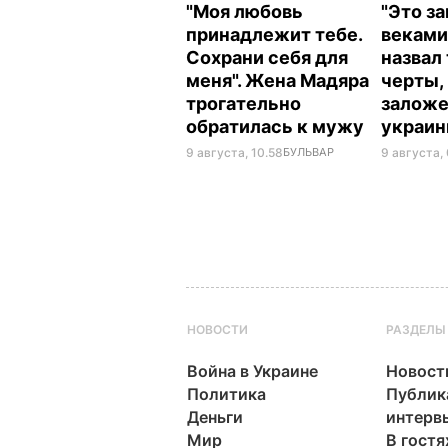
"Моя любовь
"Это з
принадлежит тебе.
веками
Сохрани себя для
назвал
меня". Жена Мадяра
черты,
трогательно
заложе
обратилась к мужу
украи
9 августа, 10.58
БУЛЬВАР
9 августа,
НОВОСТИ
РАЗДЕЛЫ
Война в Украине
Новост
Политика
Публик
Деньги
интерв
Мир
В гостя