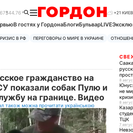
.67
$44.76
+21 КИЕВ
ервью
В гостях у Гордона
Блоги
Бульвар
LIVE
Эксклю
РИЗИС В РФ
ПЕРЕГОВОРЫ О МИРЕ В УКРАИНЕ
ОТНОШЕН
СВЕ
Саак
русск
прос
сское гражданство на
8 авгус
Юнус
СУ показали собак Пулю и
не ми
службу на границе. Видео
криз
8 авгус
ал також можна прочитати українською
Каза
студе
ТЦК
7 авгус
Невз