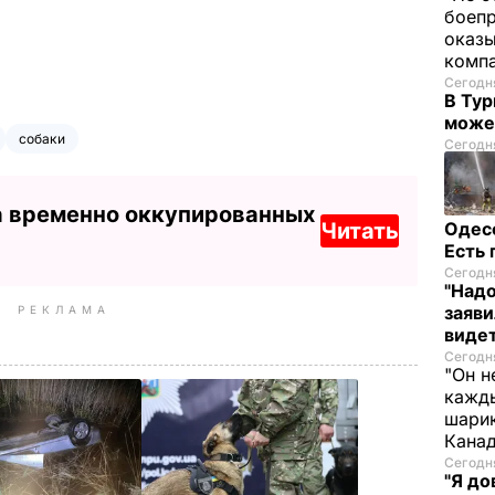
боепр
оказы
комп
Сегодня
В Тур
може
собаки
Сегодня
а временно оккупированных
Читать
Одес
Есть
Сегодня
"Надо
заяви
РЕКЛАМА
виде
Сегодня
"Он н
кажды
шарик
Кана
Сегодня
"Я до