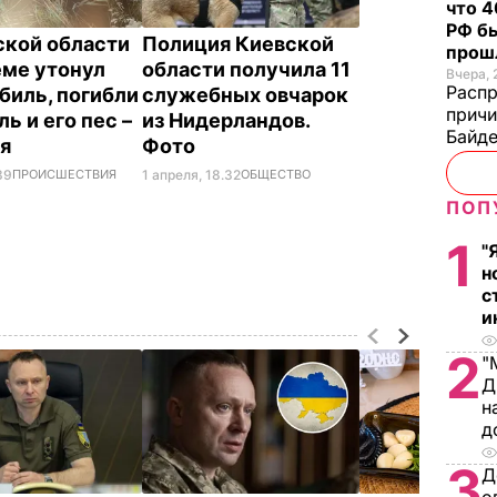
что 4
РФ б
ской области
Полиция Киевской
прош
еме утонул
области получила 11
Вчера, 
Распр
биль, погибли
служебных овчарок
причи
ь и его пес –
из Нидерландов.
Байде
ия
Фото
39
ПРОИСШЕСТВИЯ
1 апреля, 18.32
ОБЩЕСТВО
ПОП
1
"
н
с
и
2
"
Д
н
д
3
Д