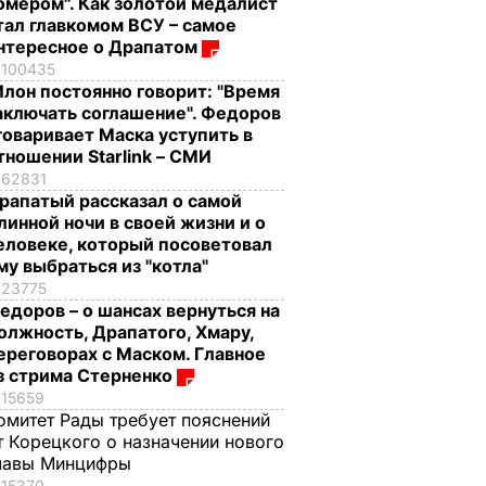
омером". Как золотой медалист
тал главкомом ВСУ – самое
нтересное о Драпатом
100435
Илон постоянно говорит: "Время
аключать соглашение". Федоров
говаривает Маска уступить в
тношении Starlink – СМИ
62831
рапатый рассказал о самой
линной ночи в своей жизни и о
еловеке, который посоветовал
му выбраться из "котла"
23775
едоров – о шансах вернуться на
олжность, Драпатого, Хмару,
ереговорах с Маском. Главное
з стрима Стерненко
15659
омитет Рады требует пояснений
т Корецкого о назначении нового
лавы Минцифры
15370