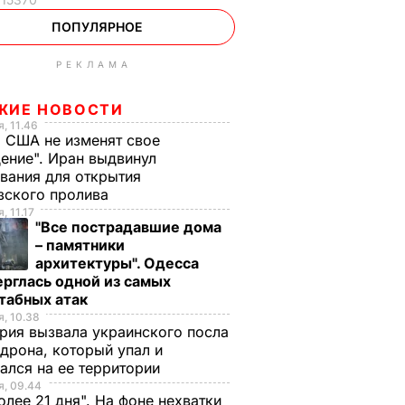
ПОПУЛЯРНОЕ
РЕКЛАМА
ЖИЕ НОВОСТИ
, 11.46
 США не изменят свое
ение". Иран выдвинул
вания для открытия
зского пролива
, 11.17
"Все пострадавшие дома
– памятники
архитектуры". Одесса
рглась одной из самых
табных атак
, 10.38
рия вызвала украинского посла
 дрона, который упал и
ался на ее территории
, 09.44
олее 21 дня". На фоне нехватки