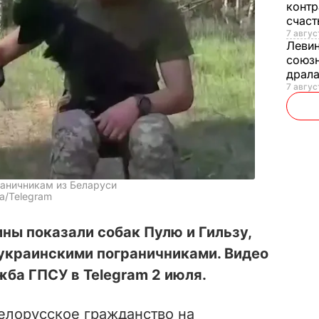
контр
счас
7 авгус
Леви
союзн
драла
7 август
раничникам из Беларуси
а/Telegram
ны показали собак Пулю и Гильзу,
 украинскими пограничниками. Видео
ба ГПСУ в Telegram 2 июля.
белорусское гражданство на