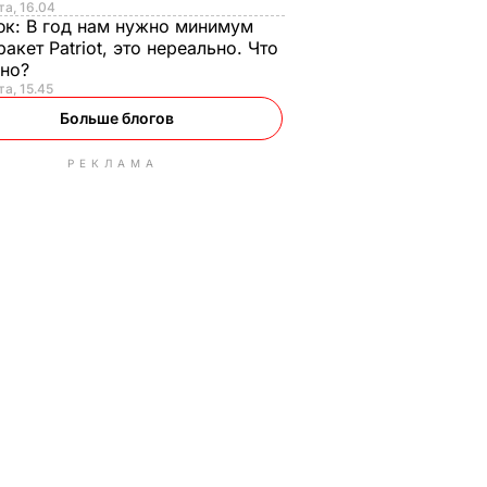
та, 16.04
юк:
В год нам нужно минимум
ракет Patriot, это нереально. Что
ьно?
та, 15.45
Больше блогов
РЕКЛАМА