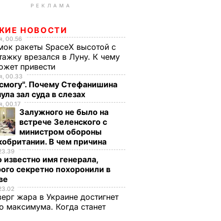
РЕКЛАМА
ЖИЕ НОВОСТИ
, 00.56
ок ракеты SpaceX высотой с
тажку врезался в Луну. К чему
ожет привести
, 00.33
 смогу". Почему Стефанишина
ула зал суда в слезах
, 00.17
Залужного не было на
встрече Зеленского с
министром обороны
обритании. В чем причина
23.39
 известно имя генерала,
ого секретно похоронили в
ве
23.02
верг жара в Украине достигнет
о максимума. Когда станет
е