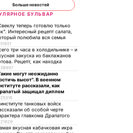
Больше новостей
УЛЯРНОЕ БУЛЬВАР
Свеклу теперь готовлю только
ак". Интересный рецепт салата,
оторый полюбила вся семья
51651
сего три часа в холодильнике – и
кусная закуска из баклажанов
отова. Рецепт, как находка
38997
Такие могут неожиданно
остичь высот". В военном
нституте рассказали, как
рапатый защищал диплом
25318
 институте танковых войск
ассказали об особой черте
арактера главкома Драпатого
21929
амая вкусная кабачковая икра