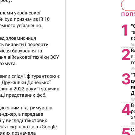
ПОП
1
"
т
к
2
В
в
г
3
"
д
и
Д
4
В
р
х
5
С