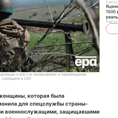
5 авгус
Яцен
1500 
реал
5 авгус
ормация о местах базирования и перемещения
, сообщили в СБУ
 женщины, которая была
онила для спецслужбы страны-
ими военнослужащими, защищавшими