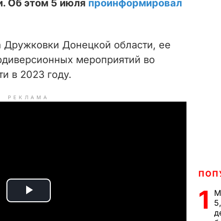
. Об этом 5 июля
проинформировал
 Дружковки Донецкой области, ее
рдиверсионных мероприятий во
и в 2023 году.
РЕКЛАМА
ПОП
1
М
P
5
д