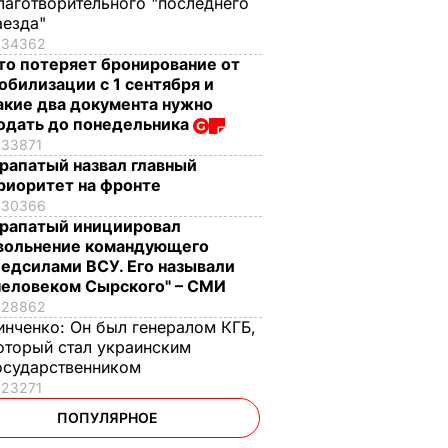
лаготворительного "последнего
аезда"
34362
то потеряет бронирование от
обилизации с 1 сентября и
акие два документа нужно
одать до понедельника
33871
рапатый назвал главный
риоритет на фронте
30366
рапатый инициировал
вольнение командующего
едсилами ВСУ. Его называли
человеком Сырского" – СМИ
28862
инченко:
Он был генералом КГБ,
оторый стал украинским
осударственником
23271
ПОПУЛЯРНОЕ