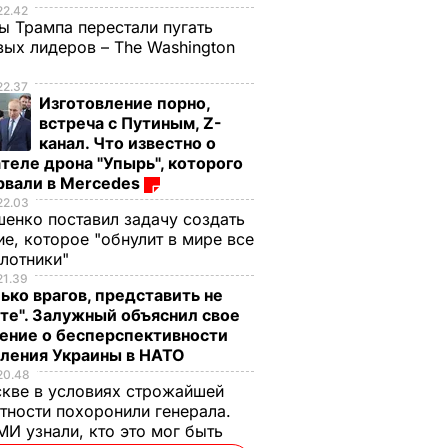
22.42
ы Трампа перестали пугать
ых лидеров – The Washington
22.37
Изготовление порно,
встреча с Путиным, Z-
канал. Что известно о
теле дрона "Упырь", которого
рвали в Mercedes
22.03
енко поставил задачу создать
е, которое "обнулит в мире все
илотники"
21.39
ько врагов, представить не
те". Залужный объяснил свое
ение о бесперспективности
пления Украины в НАТО
20.48
кве в условиях строжайшей
тности похоронили генерала.
И узнали, кто это мог быть