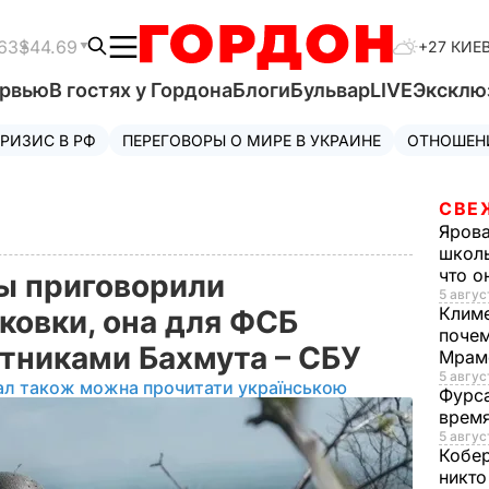
63
$44.69
+27 КИЕ
ервью
В гостях у Гордона
Блоги
Бульвар
LIVE
Эксклю
РИЗИС В РФ
ПЕРЕГОВОРЫ О МИРЕ В УКРАИНЕ
ОТНОШЕН
СВЕ
Яров
школь
что о
ы приговорили
5 авгус
Клим
овки, она для ФСБ
почем
тниками Бахмута – СБУ
Мрам
5 август
ал також можна прочитати українською
Фурс
время
5 авгус
Кобе
никто