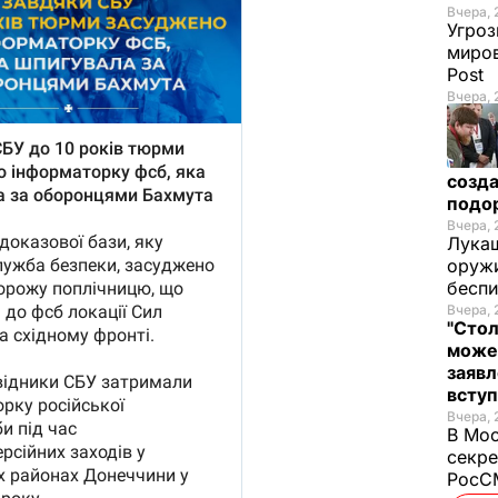
Вчера, 
Угроз
миров
Post
Вчера, 
созда
подо
Вчера, 
Лукаш
оружи
бесп
Вчера, 
"Стол
може
заявл
всту
Вчера, 
В Мос
секре
РосСМ