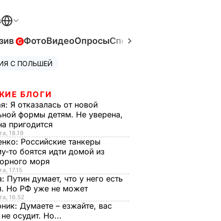
В
зив
Фото
Видео
Опросы
Спецпроекты
Война в Ук
ИЯ С ПОЛЬШЕЙ
ЖИЕ БЛОГИ
ая:
Я отказалась от новой
ной формы детям. Не уверена,
на пригодится
та, 18.19
енко:
Российские танкеры
у-то боятся идти домой из
орного моря
а, 17.15
а:
Путин думает, что у него есть
. Но РФ уже не может
та, 16.52
рник:
Думаете – езжайте, вас
 не осудит. Но...