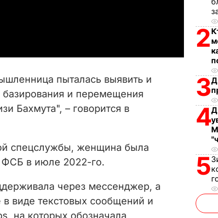
l
б
з
a
2
К
м
y
к
п
V
3
ышленница пыталась выявить и
Д
i
п
а базирования и перемещения
4
зи Бахмута", – говорится в
d
Д
у
М
e
"
ой спецслужбы, женщина была
o
5
З
 ФСБ в июле 2022-го.
к
г
держивала через мессенджер, а
 в виде текстовых сообщений и
s, на которых обозначала