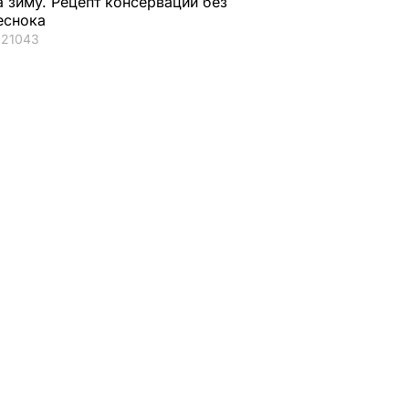
а зиму. Рецепт консервации без
еснока
21043