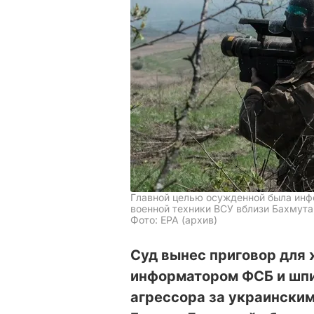
Главной целью осужденной была инф
военной техники ВСУ вблизи Бахмута
Фото: ЕРА (архив)
Суд вынес приговор для
информатором ФСБ и шпи
агрессора за украинск