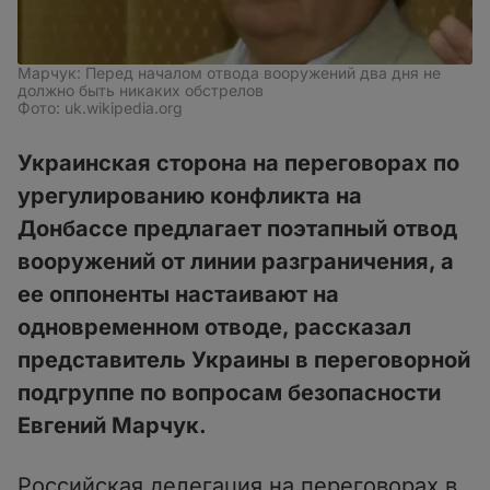
Марчук: Перед началом отвода вооружений два дня не
должно быть никаких обстрелов
Фото: uk.wikipedia.org
Украинская сторона на переговорах по
урегулированию конфликта на
Донбассе предлагает поэтапный отвод
вооружений от линии разграничения, а
ее оппоненты настаивают на
одновременном отводе, рассказал
представитель Украины в переговорной
подгруппе по вопросам безопасности
Евгений Марчук.
Российская делегация на переговорах в