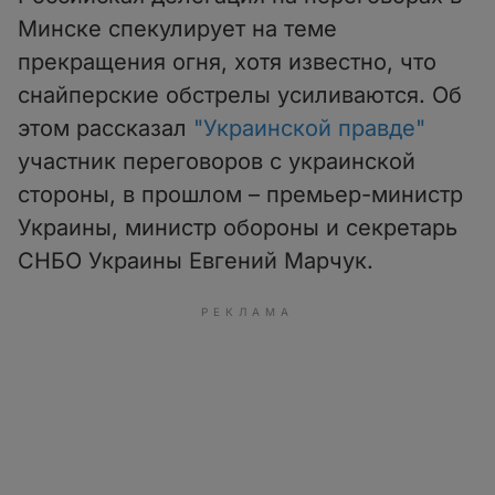
Минске спекулирует на теме
прекращения огня, хотя известно, что
снайперские обстрелы усиливаются. Об
этом рассказал
"Украинской правде"
участник переговоров с украинской
стороны, в прошлом – премьер-министр
Украины, министр обороны и секретарь
СНБО Украины Евгений Марчук.
РЕКЛАМА