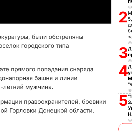
п
a
2
М
y
5
д
V
б
куратуры, были обстреляны
з
i
оселок городского типа
3
Д
п
d
4
Д
e
тате прямого попадания снаряда
у
донапорная башня и линии
М
o
"
2-летний мужчина.
5
"
рмации правоохранителей, боевики
З
У
ной Горловки Донецкой области.
Н