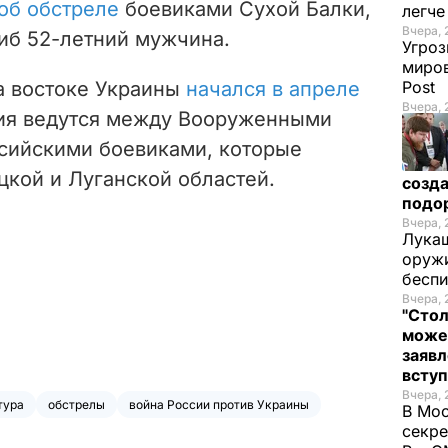
об обстреле
боевиками Сухой Балки,
легч
Вчера, 
гиб 52-летний мужчина.
Угроз
миров
а востоке Украины
начался в апреле
Post
Вчера, 
вия ведутся между Вооруженными
сийскими боевиками, которые
цкой и Луганской областей.
созда
подо
Вчера, 
Лукаш
оружи
бесп
Вчера, 
"Стол
може
заявл
всту
Вчера, 
тура
обстрелы
война России против Украины
В Мос
секре