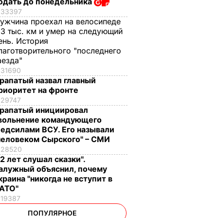
одать до понедельника
33397
ужчина проехал на велосипеде
,3 тыс. км и умер на следующий
ень. История
лаготворительного "последнего
аезда"
31690
рапатый назвал главный
риоритет на фронте
29747
рапатый инициировал
вольнение командующего
едсилами ВСУ. Его называли
человеком Сырского" – СМИ
28520
12 лет слушал сказки".
алужный объяснил, почему
краина "никогда не вступит в
АТО"
19387
ПОПУЛЯРНОЕ