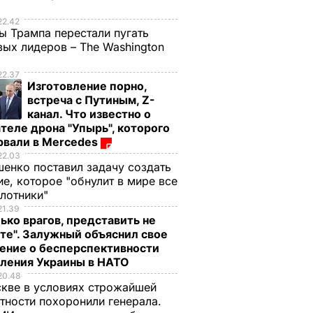
е
22.42
ы Трампа перестали пугать
ых лидеров – The Washington
22.37
Изготовление порно,
встреча с Путиным, Z-
канал. Что известно о
теле дрона "Упырь", которого
рвали в Mercedes
22.03
енко поставил задачу создать
е, которое "обнулит в мире все
илотники"
21.39
ько врагов, представить не
те". Залужный объяснил свое
ение о бесперспективности
пления Украины в НАТО
20.48
кве в условиях строжайшей
тности похоронили генерала.