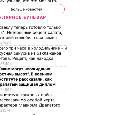
И узнали, кто это мог быть
Больше новостей
УЛЯРНОЕ БУЛЬВАР
Свеклу теперь готовлю только
ак". Интересный рецепт салата,
оторый полюбила вся семья
49687
сего три часа в холодильнике – и
кусная закуска из баклажанов
отова. Рецепт, как находка
38494
Такие могут неожиданно
остичь высот". В военном
нституте рассказали, как
рапатый защищал диплом
еловек
Гражданина РФ
24863
д
осудили к 11 годам
 институте танковых войск
ассказали об особой черте
ахте в
тюрьмы за ведение
арактера главкома Драпатого
асти –
агрессивной войны в
21574
Украине