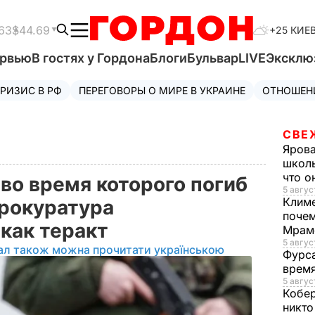
63
$44.69
+25 КИЕ
ервью
В гостях у Гордона
Блоги
Бульвар
LIVE
Эксклю
РИЗИС В РФ
ПЕРЕГОВОРЫ О МИРЕ В УКРАИНЕ
ОТНОШЕН
СВЕ
Яров
школь
что о
во время которого погиб
5 авгус
Клим
рокуратура
почем
как теракт
Мрам
5 август
ал також можна прочитати українською
Фурс
время
5 авгус
Кобе
никто