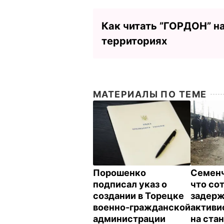
Как читать ”ГОРДОН” н
территориях
МАТЕРИАЛЫ ПО ТЕМЕ
Порошенко
Семенч
подписал указ о
что со
создании в Торецке
задер
военно-гражданской
активи
администрации
на ста