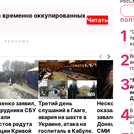
РосСМ
а временно оккупированных
Читать
ПОП
1
"
т
РЕКЛАМА
к
2
В
в
г
3
"
д
и
Д
енко заявил,
Третий день
Несколько ч
4
трудники СБУ
слушаний в Гааге,
оказались по
В
р
жали
авария на шахте в
завалом на ш
х
стов редута
Украине, атака на
Донецкой обл
нции Кривой
госпиталь в Кабуле.
СМИ