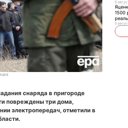
5 авгус
Яцен
1500 
реал
5 авгус
ецка
падания снаряда в пригороде
ти повреждены три дома,
нии электропередач, отметили в
бласти.