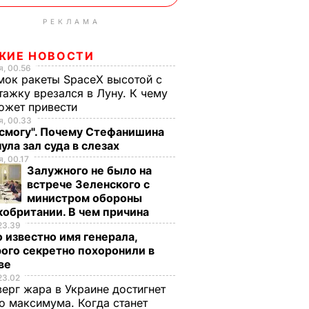
РЕКЛАМА
ЖИЕ НОВОСТИ
, 00.56
ок ракеты SpaceX высотой с
тажку врезался в Луну. К чему
ожет привести
, 00.33
 смогу". Почему Стефанишина
ула зал суда в слезах
, 00.17
Залужного не было на
встрече Зеленского с
министром обороны
обритании. В чем причина
23.39
 известно имя генерала,
ого секретно похоронили в
ве
23.02
верг жара в Украине достигнет
о максимума. Когда станет