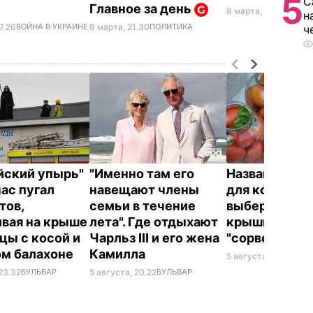
5
С
Главное за день
8 марта, 16.22
ПРОИС
н
7.26
ВОЙНА В УКРАИНЕ
8 марта, 21.30
ПОЛИТИКА
ч
йский упырь"
"Именно там его
Названа лучш
час пугал
навещают члены
для консерва
тов,
семьи в течение
выберите ее 
ивая на крыше
лета". Где отдыхают
крышки на ба
цы с косой и
Чарльз III и его жена
"сорвет"
ом балахоне
Камилла
5 августа, 19.34
БУЛ
23.32
БУЛЬВАР
5 августа, 20.22
БУЛЬВАР