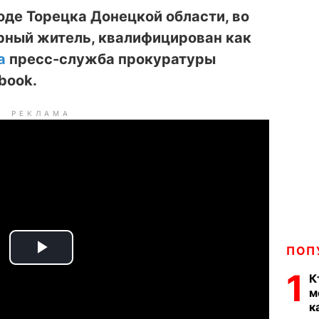
оде Торецка Донецкой области, во
рный житель, квалифицирован как
а
пресс-служба прокуратуры
book.
РЕКЛАМА
ПОП
P
1
К
l
м
к