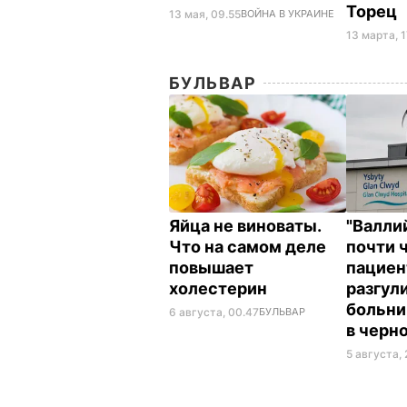
Торец
13 мая, 09.55
ВОЙНА В УКРАИНЕ
13 марта, 1
БУЛЬВАР
Яйца не виноваты.
"Валли
Что на самом деле
почти 
повышает
пациен
холестерин
разгул
больни
6 августа, 00.47
БУЛЬВАР
в черн
5 августа, 