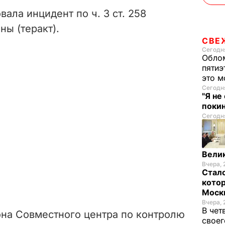
вала инцидент по
ч. 3 ст. 258
ны (теракт).
СВЕ
Сегодня
Облом
пятиэ
это м
Сегодня
"Я не
покин
Сегодня
Велик
Вчера, 
Стало
котор
Моск
Вчера, 
В чет
она Совместного центра по контролю
своег