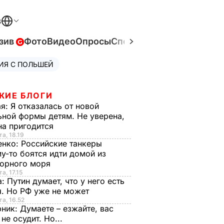
В
зив
Фото
Видео
Опросы
Спецпроекты
Война в Ук
ИЯ С ПОЛЬШЕЙ
ЖИЕ БЛОГИ
ая:
Я отказалась от новой
ной формы детям. Не уверена,
на пригодится
та, 18.19
енко:
Российские танкеры
у-то боятся идти домой из
орного моря
а, 17.15
а:
Путин думает, что у него есть
. Но РФ уже не может
та, 16.52
рник:
Думаете – езжайте, вас
 не осудит. Но...