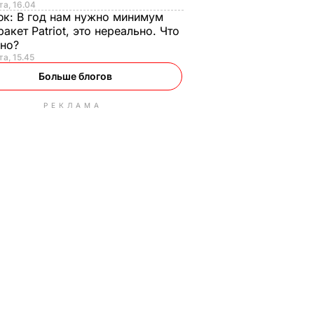
та, 16.04
юк:
В год нам нужно минимум
ракет Patriot, это нереально. Что
ьно?
та, 15.45
Больше блогов
РЕКЛАМА