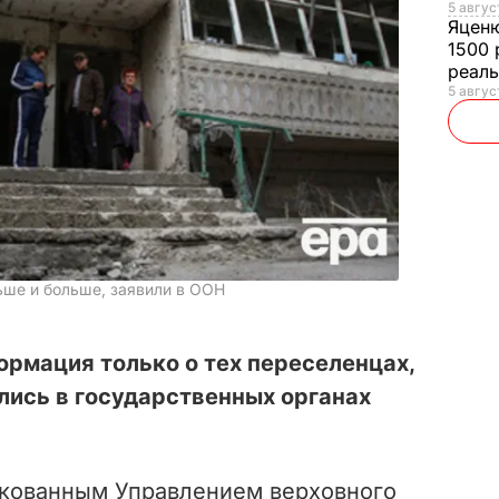
5 авгус
Яцен
1500 
реал
5 авгус
ьше и больше, заявили в ООН
ормация только о тех переселенцах,
лись в государственных органах
икованным Управлением верховного