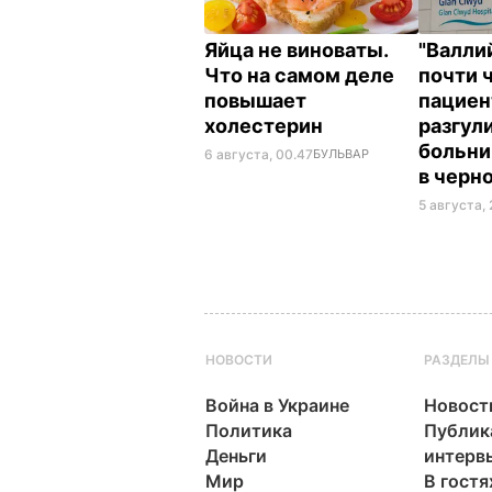
Яйца не виноваты.
"Валли
Что на самом деле
почти 
повышает
пациен
холестерин
разгул
больни
6 августа, 00.47
БУЛЬВАР
в черн
5 августа, 
НОВОСТИ
РАЗДЕЛЫ
Война в Украине
Новост
Политика
Публик
Деньги
интерв
Мир
В гостя