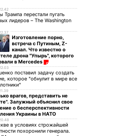
е
22.42
ы Трампа перестали пугать
ых лидеров – The Washington
22.37
Изготовление порно,
встреча с Путиным, Z-
канал. Что известно о
теле дрона "Упырь", которого
рвали в Mercedes
22.03
енко поставил задачу создать
е, которое "обнулит в мире все
илотники"
21.39
ько врагов, представить не
те". Залужный объяснил свое
ение о бесперспективности
пления Украины в НАТО
20.48
кве в условиях строжайшей
тности похоронили генерала.