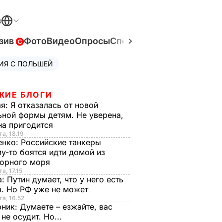
В
зив
Фото
Видео
Опросы
Спецпроекты
Война в Ук
ИЯ С ПОЛЬШЕЙ
ЖИЕ БЛОГИ
ая:
Я отказалась от новой
ной формы детям. Не уверена,
на пригодится
та, 18.19
енко:
Российские танкеры
у-то боятся идти домой из
орного моря
а, 17.15
а:
Путин думает, что у него есть
. Но РФ уже не может
та, 16.52
рник:
Думаете – езжайте, вас
 не осудит. Но...