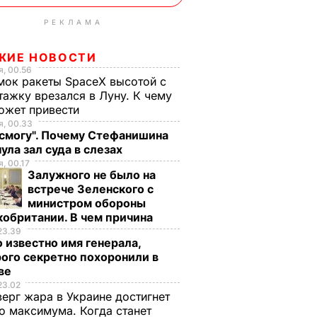
РЕКЛАМА
ЖИЕ НОВОСТИ
, 00.56
ок ракеты SpaceX высотой с
тажку врезался в Луну. К чему
ожет привести
, 00.33
 смогу". Почему Стефанишина
ула зал суда в слезах
, 00.17
Залужного не было на
встрече Зеленского с
министром обороны
обритании. В чем причина
23.39
 известно имя генерала,
ого секретно похоронили в
ве
23.02
верг жара в Украине достигнет
о максимума. Когда станет