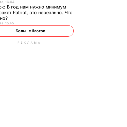
та, 16.04
юк:
В год нам нужно минимум
ракет Patriot, это нереально. Что
ьно?
та, 15.45
Больше блогов
РЕКЛАМА