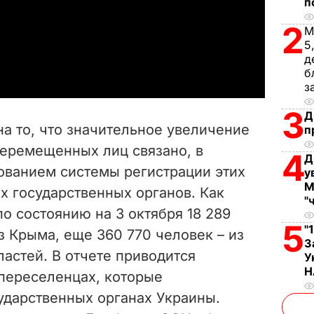
п
l
2
М
5
a
д
б
y
з
V
3
Д
а то, что значительное увеличение
п
i
перемещенных лиц связано, в
4
Д
вованием системы регистрации этих
d
у
М
х государственных органов. Как
"
e
по состоянию на 3 октября 18 289
5
"
 Крыма, еще 360 770 человек – из
o
З
астей. В отчете приводится
У
Н
 переселенцах, которые
ударственных органах Украины.