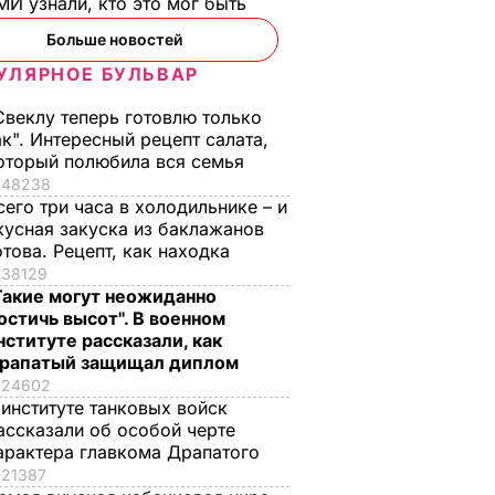
И узнали, кто это мог быть
Больше новостей
й
Координатор
ООН: Число
УЛЯРНОЕ БУЛЬВАР
"КрымSOS": В
внутренних
о
Украине проходит
переселенцев в
Свеклу теперь готовлю только
ак". Интересный рецепт салата,
коло 12
волна
Украине
оторый полюбила вся семья
енцев
дискриминации
приближается к 30
48238
переселенцев
тысячам
сего три часа в холодильнике – и
30 сентября,
30 сентября,
ВОЙНА В
ВОЙНА В
кусная закуска из баклажанов
УКРАИНЕ
УКРАИНЕ
22.17
08.33
ЫТИЯ
отова. Рецепт, как находка
38129
Такие могут неожиданно
остичь высот". В военном
нституте рассказали, как
рапатый защищал диплом
24602
 институте танковых войск
ассказали об особой черте
арактера главкома Драпатого
21387