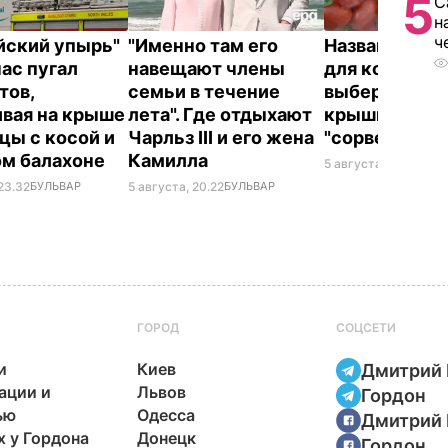
5
С
н
ч
йский упырь"
"Именно там его
Названа лучш
час пугал
навещают члены
для консерва
тов,
семьи в течение
выберите ее 
ивая на крыше
лета". Где отдыхают
крышки на ба
цы с косой и
Чарльз III и его жена
"сорвет"
ом балахоне
Камилла
5 августа, 19.34
БУЛ
23.32
БУЛЬВАР
5 августа, 20.22
БУЛЬВАР
ГОРОД
СОЦСЕТИ
и
Киев
Дмитрий 
ации и
Львов
Гордон
ью
Одесса
Дмитрий 
х у Гордона
Донецк
Гордон