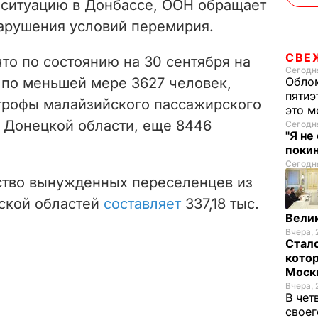
я ситуацию в Донбассе, ООН обращает
арушения условий перемирия.
СВЕ
что по состоянию на 30 сентября на
Сегодня
 по меньшей мере 3627 человек,
Облом
пятиэ
трофы малайзийского пассажирского
это м
в Донецкой области, еще 8446
Сегодня
"Я не
покин
Сегодня
ство вынужденных переселенцев из
ской областей
составляет
337,18 тыс.
Велик
Вчера, 
Стало
котор
Моск
Вчера, 
В чет
своег