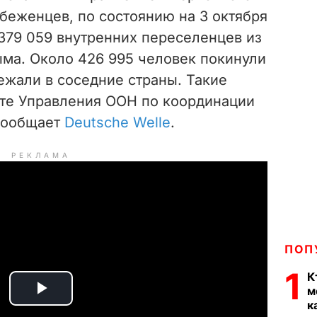
беженцев, по состоянию на 3 октября
379 059 внутренних переселенцев из
ыма. Около 426 995 человек покинули
ежали в соседние страны. Такие
ете Управления ООН по координации
сообщает
Deutsche Welle
.
РЕКЛАМА
ПОП
1
К
м
P
к