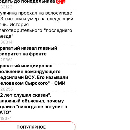
одать до понедельника
33123
ужчина проехал на велосипеде
,3 тыс. км и умер на следующий
ень. История
лаготворительного "последнего
аезда"
30314
рапатый назвал главный
риоритет на фронте
29361
рапатый инициировал
вольнение командующего
едсилами ВСУ. Его называли
человеком Сырского" – СМИ
28255
12 лет слушал сказки".
алужный объяснил, почему
краина "никогда не вступит в
АТО"
19374
ПОПУЛЯРНОЕ