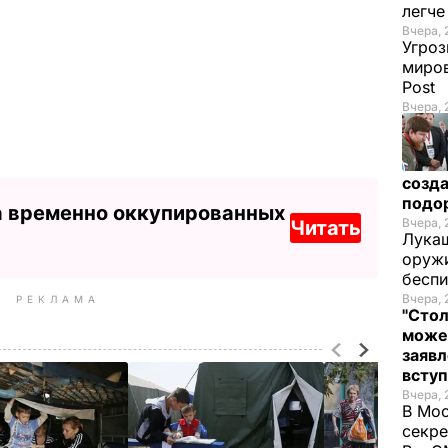
легч
Вчера, 
Угроз
миров
Post
Вчера, 
созда
подо
а временно оккупированных
Вчера, 
Читать
Лукаш
оружи
бесп
Вчера, 
РЕКЛАМА
"Стол
може
заявл
всту
Вчера, 
В Мос
секре