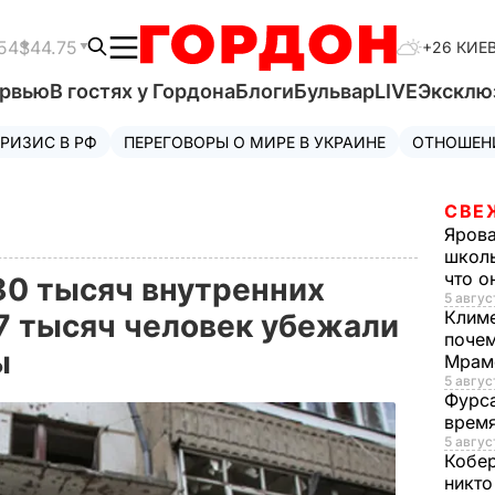
54
$44.75
+26 КИЕ
ервью
В гостях у Гордона
Блоги
Бульвар
LIVE
Эксклю
РИЗИС В РФ
ПЕРЕГОВОРЫ О МИРЕ В УКРАИНЕ
ОТНОШЕН
СВЕ
Яров
школь
что о
80 тысяч внутренних
5 авгус
Клим
7 тысяч человек убежали
почем
ны
Мрам
5 август
Фурс
время
5 авгус
Кобе
никто