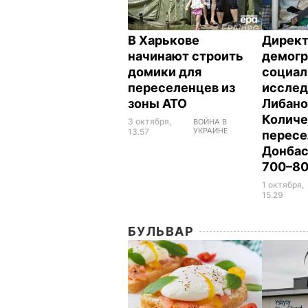
В Харькове
Директ
начинают строить
демогр
домики для
социа
переселенцев из
исслед
зоны АТО
Либано
Количе
3 октября,
ВОЙНА В
УКРАИНЕ
13.57
пересе
Донбас
700–80
1 октября,
15.29
БУЛЬВАР