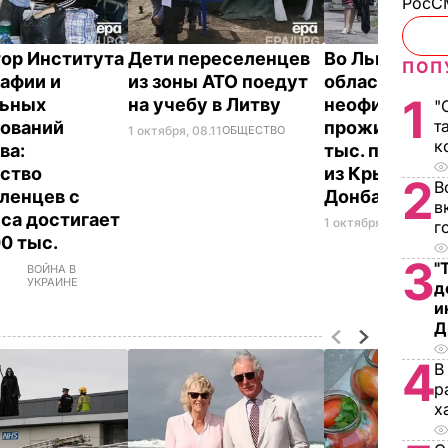
РосСМ
ор Института
Дети переселенцев
Во Львовско
ПОП
афии и
из зоны АТО поедут
области
1
льных
на учебу в Литву
неофициальн
"
т
ований
проживают о
1 октября, 08.11
ОБЩЕСТВО
к
ва:
тыс. пересел
ство
из Крыма и
2
В
ленцев с
Донбасса
в
са достигает
1 октября, 07.06
СОБ
г
0 тыс.
3
"
ВОЙНА В
УКРАИНЕ
д
и
Д
4
В
р
х