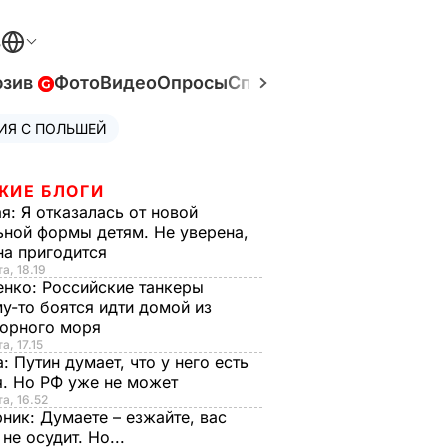
В
юзив
Фото
Видео
Опросы
Спецпроекты
Война в У
ИЯ С ПОЛЬШЕЙ
ЖИЕ БЛОГИ
ая:
Я отказалась от новой
ной формы детям. Не уверена,
на пригодится
а, 18.19
енко:
Российские танкеры
у-то боятся идти домой из
орного моря
а, 17.15
а:
Путин думает, что у него есть
. Но РФ уже не может
та, 16.52
рник:
Думаете – езжайте, вас
 не осудит. Но...