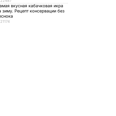
22487
амая вкусная кабачковая икра
а зиму. Рецепт консервации без
еснока
21174