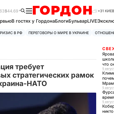
63
$44.69
+31 КИЕ
ервью
В гостях у Гордона
Блоги
Бульвар
LIVE
Экскл
РИЗИС В РФ
ПЕРЕГОВОРЫ О МИРЕ В УКРАИНЕ
ОТНОШЕН
СВЕ
Яров
школь
что о
ция требует
5 август
Клим
вых стратегических рамок
почем
Украина-НАТО
Мрам
5 август
Фурс
время
5 авгус
Кобе
никто