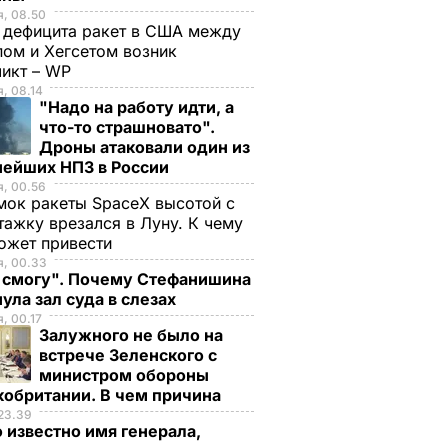
, 08.50
 дефицита ракет в США между
ом и Хегсетом возник
ликт – WP
, 08.14
"Надо на работу идти, а
что-то страшновато".
Дроны атаковали один из
нейших НПЗ в России
, 00.56
ок ракеты SpaceX высотой с
тажку врезался в Луну. К чему
ожет привести
я, 00.33
е смогу". Почему Стефанишина
ула зал суда в слезах
, 00.17
Залужного не было на
встрече Зеленского с
министром обороны
кобритании. В чем причина
23.39
 известно имя генерала,