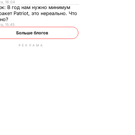
та, 16.04
юк:
В год нам нужно минимум
ракет Patriot, это нереально. Что
ьно?
та, 15.45
Больше блогов
РЕКЛАМА