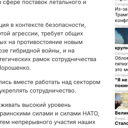
 сфере поставок летального и
Сегодня
Из-за
Трамп
конф
ия в контексте безопасности,
Сегодня
этой агрессии, требует общих
ых на противостояние новым
круп
озе гибридной войны, и на
Сегодня
Облом
тегических рамок сотрудничества
пятиэ
Порошенко.
это м
Сегодн
"Я н
лись вместе работать над сектором
покин
укреплять сотрудничество.
Сегодня
рживать высокий уровень
раинскими силами и силами НАТО,
Вели
Вчера, 
утем непрерывного участия наших
Стало