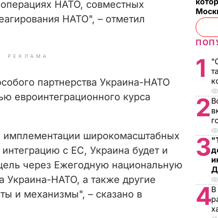
котор
и операциях НАТО, совместных
Моск
еагирования НАТО", – отметил
ПОП
РЕКЛАМА
1
"
т
к
собого партнерства Украина-НАТО
ью евроинтеграционного курса
2
В
в
г
й имплементации широкомасштабных
3
"
интеграцию с ЕС, Украина будет и
д
и
 цель через Ежегодную национальную
Д
а Украина-НАТО, а также другие
4
В
ы и механизмы", – сказано в
р
х