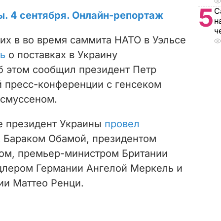
5
С
ы. 4 сентября. Онлайн-репортаж
н
ч
их в во время саммита НАТО в Уэльсе
ть
о поставках в Украину
б этом сообщил президент Петр
 пресс-конференции с генсеком
асмуссеном.
е президент Украины
провел
 Бараком Обамой, президентом
ом, премьер-министром Британии
цлером Германии Ангелой Меркель и
и Маттео Ренци.