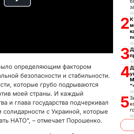
б
P
з
2
l
К
м
a
к
п
y
3
Д
п
V
4
 было определяющим фактором
Д
i
у
льной безопасности и стабильности.
М
ости, которые грубо подрываются
d
"
отив моей страны. И каждый
5
З
e
ва и глава государства подчеркивал
к
г
и солидарности с Украиной, которые
o
ть НАТО", – отмечает Порошенко.