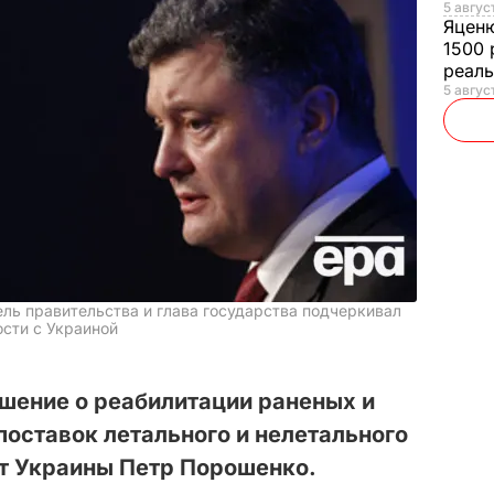
5 авгус
Яцен
1500 
реал
5 авгус
ль правительства и глава государства подчеркивал
сти с Украиной
шение о реабилитации раненых и
поставок летального и нелетального
нт Украины Петр Порошенко.