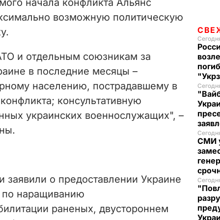
амого начала конфликта Альянс
аксимально возможную политическую
СВЕ
у.
Сегодня
Росси
ТО и отдельным союзникам за
возле
погиб
аине в последние месяцы –
"Укр
рному населению, пострадавшему в
Сегодня
"Вайб
 конфликта; консультативную
Укра
пресе
нных украинских военнослужащих", –
заяв
ны.
Сегодня
СМИ у
замес
генер
сроч
и заявили о предоставлении Украине
Сегодня
"Повл
ы по наращиванию
разру
билитации раненых, двустороннем
преду
Укра