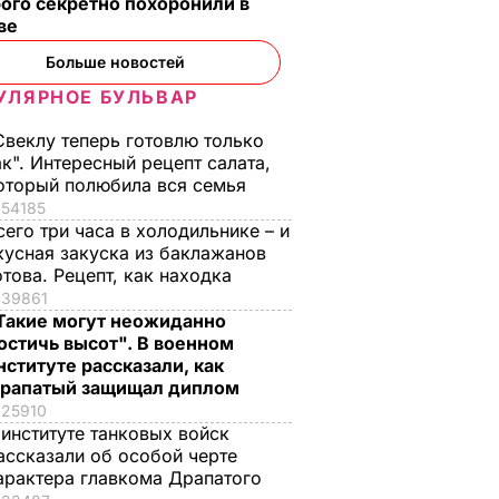
ого секретно похоронили в
ве
Больше новостей
УЛЯРНОЕ БУЛЬВАР
Свеклу теперь готовлю только
ак". Интересный рецепт салата,
оторый полюбила вся семья
54185
сего три часа в холодильнике – и
кусная закуска из баклажанов
отова. Рецепт, как находка
39861
Такие могут неожиданно
остичь высот". В военном
нституте рассказали, как
рапатый защищал диплом
25910
 институте танковых войск
ассказали об особой черте
арактера главкома Драпатого