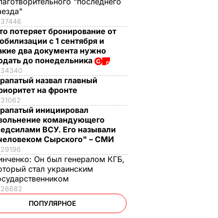
лаготворительного "последнего
аезда"
37446
то потеряет бронирование от
обилизации с 1 сентября и
акие два документа нужно
одать до понедельника
34340
рапатый назвал главный
риоритет на фронте
31062
рапатый инициировал
вольнение командующего
едсилами ВСУ. Его называли
человеком Сырского" – СМИ
29196
инченко:
Он был генералом КГБ,
оторый стал украинским
осударственником
26682
ПОПУЛЯРНОЕ