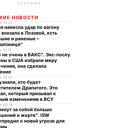
РЕКЛАМА
ЖИЕ НОВОСТИ
, 10.24
я нанесла удар по вагону
 вокзала в Лозовой, есть
шие и раненые –
залізниця"
, 10.19
 не очень в ВАКС". Экс-послу
ины в США избрали меру
чения, она сделала
ление
, 10.00
знали, кто будет
тителем Драпатого. Это
ал, который призывал к
ным изменениям в ВСУ
, 09.26
екут за собой больше
шений и жертв". ISW
предил о новой угрозе для
ины