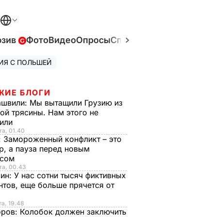
юзив
Фото
Видео
Опросы
Спецпроекты
Война в У
ИЯ С ПОЛЬШЕЙ
ЖИЕ БЛОГИ
ашвили:
Мы вытащили Грузию из
ой трясины. Нам этого не
тили
та, 01.40
:
Замороженный конфликт – это
р, а пауза перед новым
исом
та, 00.43
рин:
У нас сотни тысяч фиктивных
нтов, еще больше прячется от
та, 19.48
оров:
Колобок должен заключить