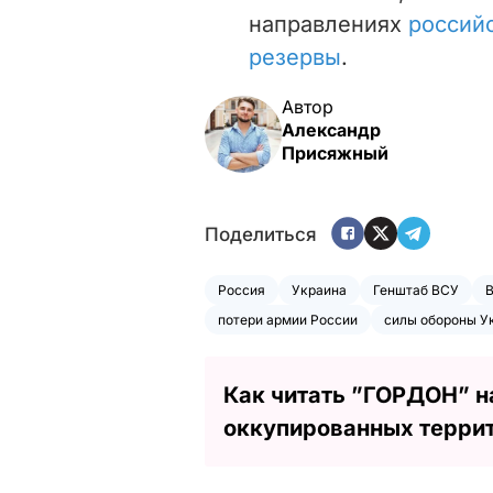
направлениях
российс
резервы
.
Автор
Александр
Присяжный
Поделиться
Россия
Украина
Генштаб ВСУ
потери армии России
силы обороны У
Как читать ”ГОРДОН” н
оккупированных терри