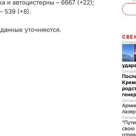
а и автоцистерны – 6667 (+22);
 539 (+8).
 данные уточняются.
СВЕ
Сегодня
удар
Сегодня
После
Крем
родс
гене
Сегодня
Армия
лазе
Сегодня
"Пути
свою 
отреа