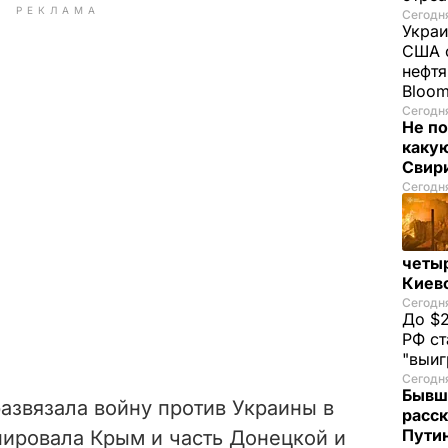
РЕКЛАМА
Сегодня
Украи
США о
нефтя
Bloo
Сегодня
Не по
каку
Свир
Сегодня
четы
Киев
Сегодня
До $2
РФ ст
"выи
Сегодня
Бывш
азвязала войну против Украины в
расск
Пути
упировала Крым и часть Донецкой и