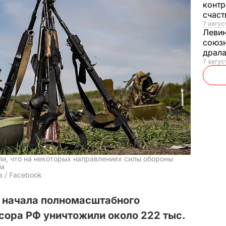
контр
счас
7 авгус
Леви
союзн
драла
7 август
и, что на некоторых направлениях силы обороны
ям
в / Facebook
 начала полномасштабного
сора РФ уничтожили около 222 тыс.