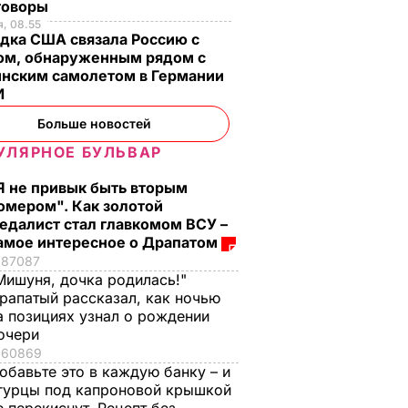
говоры
, 08.55
дка США связала Россию с
ом, обнаруженным рядом с
инским самолетом в Германии
И
Больше новостей
УЛЯРНОЕ БУЛЬВАР
Я не привык быть вторым
омером". Как золотой
едалист стал главкомом ВСУ –
амое интересное о Драпатом
87087
Мишуня, дочка родилась!"
рапатый рассказал, как ночью
а позициях узнал о рождении
очери
60869
обавьте это в каждую банку – и
гурцы под капроновой крышкой