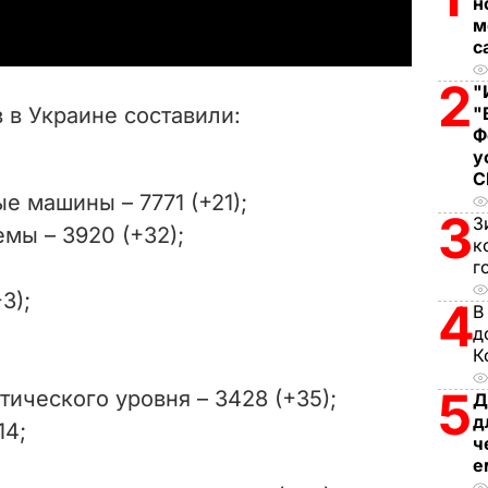
н
м
y
с
V
2
"
 в Украине составили:
"
i
Ф
у
d
 машины – 7771 (+21);
3
З
e
мы – 3920 (+32);
к
г
o
3);
4
В
д
К
5
ического уровня – 3428 (+35);
Д
д
14;
ч
е