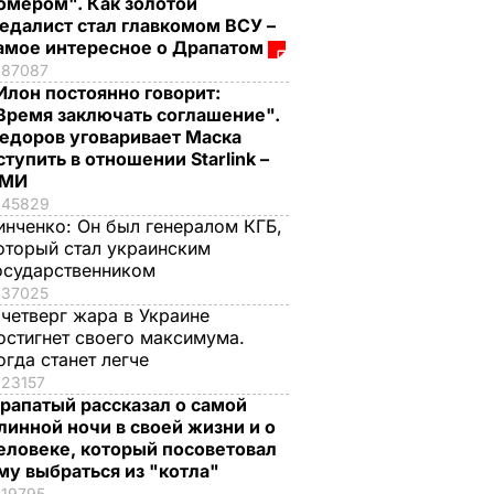
омером". Как золотой
едалист стал главкомом ВСУ –
амое интересное о Драпатом
87087
Илон постоянно говорит:
Время заключать соглашение".
едоров уговаривает Маска
ступить в отношении Starlink –
СМИ
45829
инченко:
Он был генералом КГБ,
оторый стал украинским
осударственником
37025
 четверг жара в Украине
остигнет своего максимума.
огда станет легче
23157
рапатый рассказал о самой
линной ночи в своей жизни и о
еловеке, который посоветовал
му выбраться из "котла"
19795