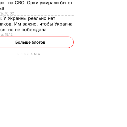
акт на СВО. Орки умирали бы от
тья
та, 16.02
н:
У Украины реально нет
иков. Им важно, чтобы Украина
сь, но не побеждала
а, 15.12
Больше блогов
РЕКЛАМА