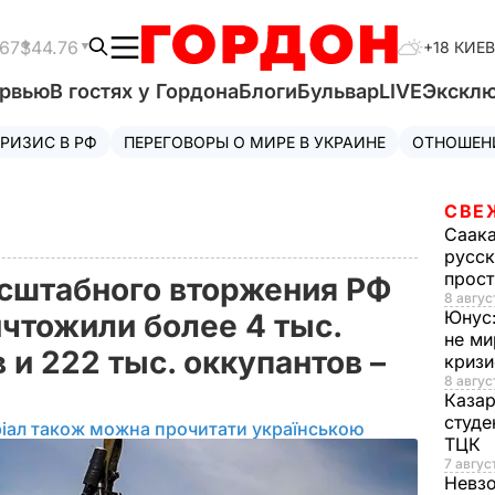
.67
$44.76
+18 КИЕВ
ервью
В гостях у Гордона
Блоги
Бульвар
LIVE
Экскл
РИЗИС В РФ
ПЕРЕГОВОРЫ О МИРЕ В УКРАИНЕ
ОТНОШЕН
СВЕ
Саак
русск
прос
сштабного вторжения РФ
8 авгус
Юнус
чтожили более 4 тыс.
не ми
 и 222 тыс. оккупантов –
криз
8 авгус
Каза
студе
іал також можна прочитати українською
ТЦК
7 авгус
Невз