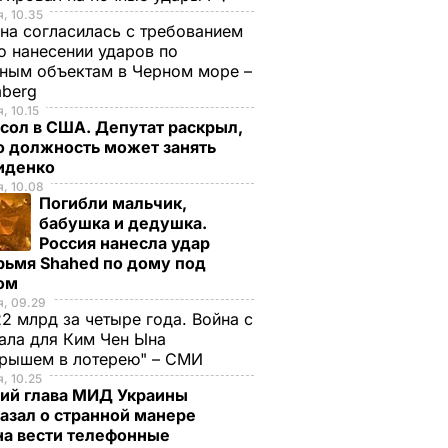
, 10.35
на согласилась с требованием
 нанесении ударов по
ным объектам в Черном море –
mberg
, 10.15
сол в США. Депутат раскрыл,
ю должность может занять
иденко
, 10.08
Погибли мальчик,
бабушка и дедушка.
Россия нанесла удар
рьмя Shahed по дому под
ом
, 09.29
2 млрд за четыре года. Война с
ала для Ким Чен Ына
грышем в лотерею" – СМИ
, 10.25
ий глава МИД Украины
азал о странной манере
на вести телефонные