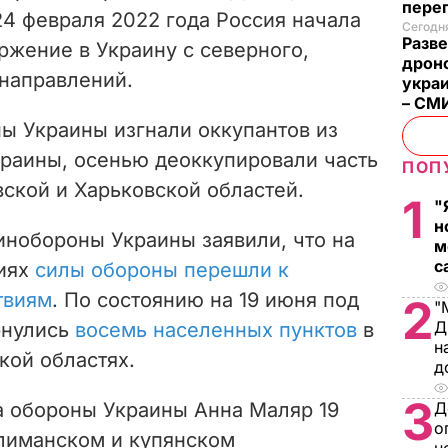
пере
24 февраля 2022 года Россия начала
Сегодня
Разве
жение в Украину с северного,
дрон
направлений.
укра
– СМ
ы Украины изгнали оккупантов из
краины, осенью деоккупировали часть
ПОП
ской и Харьковской областей.
1
"
н
инобороны Украины заявили, что на
м
с
иях
силы обороны перешли к
твиям
. По состоянию на 19 июня под
2
"
Д
рнулись
восемь населенных пунктов
в
н
кой областях.
д
3
а обороны Украины Анна Маляр 19
Д
о
 лиманском и купянском