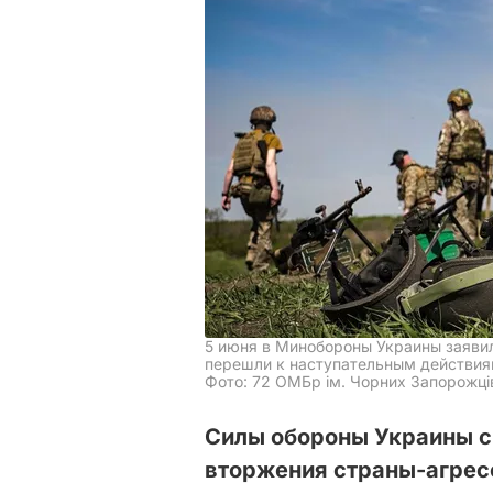
5 июня в Минобороны Украины заявил
перешли к наступательным действи
Фото: 72 ОМБр ім. Чорних Запорожці
Силы обороны Украины с
вторжения страны-агрес