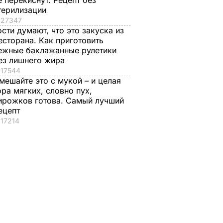
е перекиснут. Рецепт без
терилизации
27347
ости думают, что это закуска из
есторана. Как приготовить
ежные баклажанные рулетики
ез лишнего жира
17544
мешайте это с мукой – и целая
ора мягких, словно пух,
ирожков готова. Самый лучший
ецепт
17214