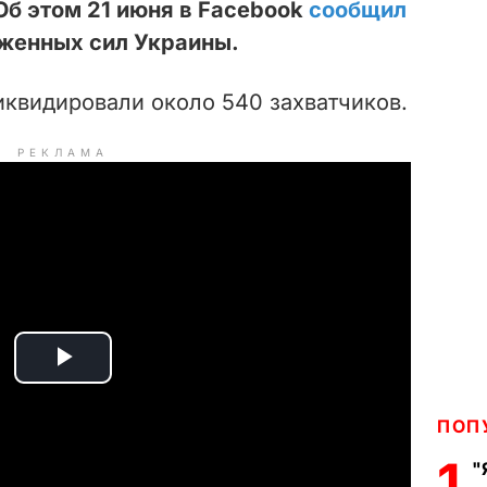
Об этом 21 июня в Facebook
сообщил
женных сил Украины.
иквидировали около 540 захватчиков.
РЕКЛАМА
P
l
ПОП
1
"
a