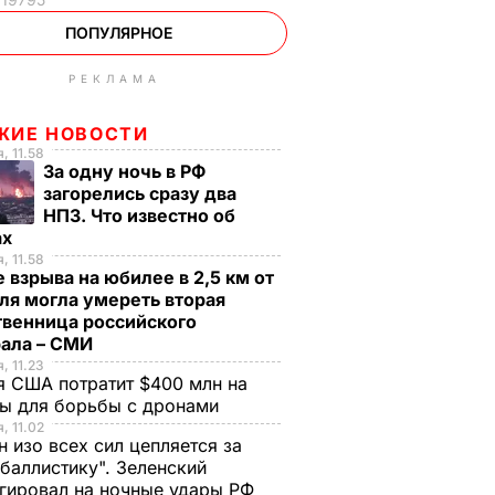
ПОПУЛЯРНОЕ
РЕКЛАМА
ЖИЕ НОВОСТИ
, 11.58
За одну ночь в РФ
загорелись сразу два
НПЗ. Что известно об
ах
, 11.58
 взрыва на юбилее в 2,5 км от
ля могла умереть вторая
твенница российского
рала – СМИ
, 11.23
 США потратит $400 млн на
ры для борьбы с дронами
, 11.02
н изо всех сил цепляется за
баллистику". Зеленский
гировал на ночные удары РФ