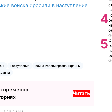
н
кие войска бросили в наступление
с
4
Г
р
н
б
5
С
г
п
р
ВСУ
наступление
война России против Украины
краины
а временно
Читать
ториях
РЕКЛАМА