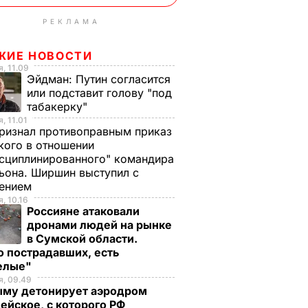
РЕКЛАМА
ЖИЕ НОВОСТИ
, 11.09
Эйдман:
Путин согласится
или подставит голову "под
табакерку"
, 11.01
ризнал противоправным приказ
ого в отношении
сциплинированного" командира
ьона. Ширшин выступил с
лением
, 10.16
Россияне атаковали
дронами людей на рынке
в Сумской области.
 пострадавших, есть
елые"
, 09.49
ыму детонирует аэродром
ейское, с которого РФ