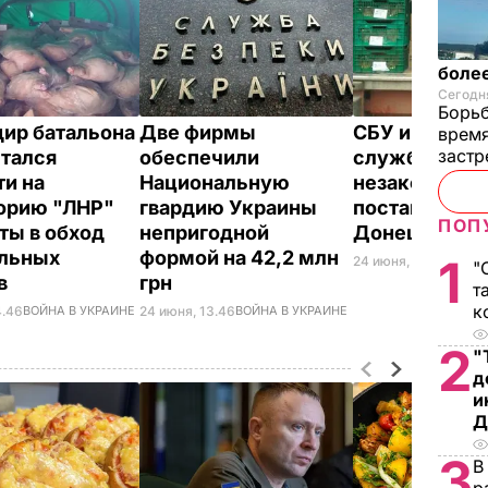
более
Сегодня
Борьб
ир батальона
Две фирмы
СБУ и Фиска
время
застр
тался
обеспечили
служба прек
ти на
Национальную
незаконную
орию "ЛНР"
гвардию Украины
поставку тов
ПОП
ты в обход
непригодной
Донецк и Го
льных
формой на 42,2 млн
1
24 июня, 12.46
ВОЙНА
"
ов
грн
т
к
4.46
ВОЙНА В УКРАИНЕ
24 июня, 13.46
ВОЙНА В УКРАИНЕ
2
"
д
и
Д
3
В