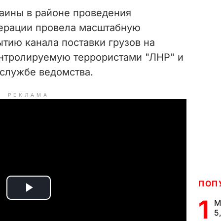
аины в районе проведения
перации провела масштабную
тию канала поставки грузов на
нтролируемую террористами "ЛНР" и
службе ведомства.
РЕКЛАМА
ПОП
P
1
М
5