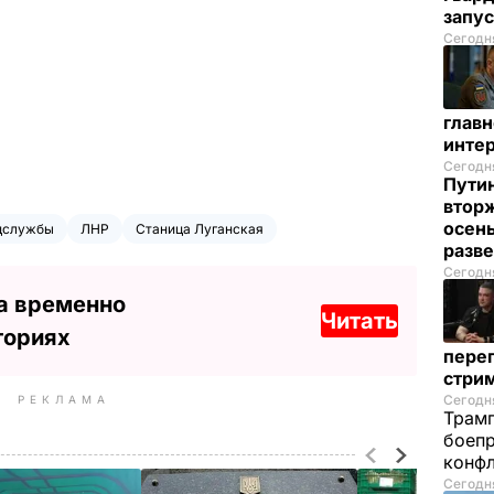
запус
Сегодня
глав
инте
Сегодня
Пути
вторж
осен
цслужбы
ЛНР
Станица Луганская
разв
Сегодня
а временно
Читать
ториях
перег
стри
Сегодня
РЕКЛАМА
Трамп
боепр
конфл
Сегодня