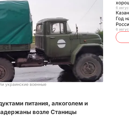
хорош
6 авгус
Казан
Год н
Росси
6 авгус
ли украинские военные
дуктами питания, алкоголем и
задержаны возле Станицы