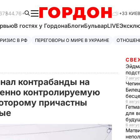
67
$44.76
+33 КИЕ
ервью
В гостях у Гордона
Блоги
Бульвар
LIVE
Экскл
РИЗИС В РФ
ПЕРЕГОВОРЫ О МИРЕ В УКРАИНЕ
ОТНОШЕН
СВЕ
Эйдм
подст
7 авгус
нал контрабанды на
Чепи
Билец
менно контролируемую
бесц
которому причастны
6 авгус
Гетма
ные
для в
буду
6 авгус
Матв
непол