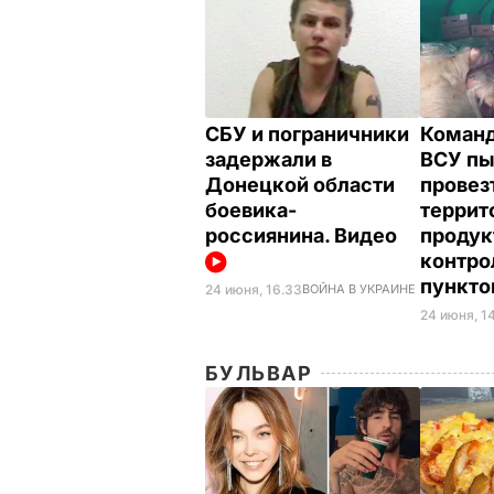
СБУ и пограничники
Команд
задержали в
ВСУ пы
Донецкой области
провез
боевика-
террит
россиянина. Видео
продук
контро
пункт
24 июня, 16.33
ВОЙНА В УКРАИНЕ
24 июня, 1
БУЛЬВАР