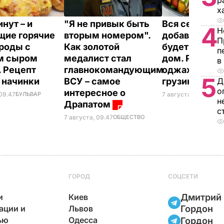
р
х
нут – и
"Я не привык быть
Вся семья по
4
Н
щие горячие
вторым номером".
добавки, а а
П
роды с
Как золотой
будет стоять 
п
м сыром
медалист стал
дом. Рецепт
в
. Рецепт
главнокомандующим
оджахури –
5
 начинки
ВСУ – самое
грузинского
Д
о
интересное о
 09.47
БУЛЬВАР
7 августа, 09.32
БУЛ
н
Драпатом
с
7 августа, 09.47
ОБЩЕСТВО
ГОРОД
СОЦСЕТИ
и
Киев
Дмитрий
ации и
Львов
Гордон
ью
Одесса
Гордон