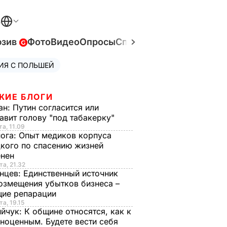
В
юзив
Фото
Видео
Опросы
Спецпроекты
Война в У
ИЯ С ПОЛЬШЕЙ
ЖИЕ БЛОГИ
ан:
Путин согласится или
авит голову "под табакерку"
та, 11.09
нога:
Опыт медиков корпуса
кого по спасению жизней
енен
та, 21.32
нцев:
Единственный источник
озмещения убытков бизнеса –
щие репарации
та, 19.15
ийчук:
К общине относятся, как к
ноценным. Будете вести себя