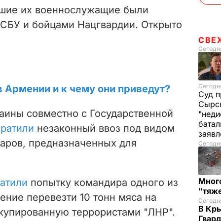
вшие их военнослужащие были
СБУ и бойцами Нацгвардии. Открыто
СВЕ
Сегодня
Сегодня
в Армении и к чему они приведут?
Суд п
Сырск
аины совместно с Государственной
"неди
батал
ратили
незаконный ввоз под видом
заяв
аров, предназначенных для
Сегодня
Много
атили
попытку командира одного из
"тяж
ение перевезти 10 тонн мяса на
Сегодня
В Кр
купированную террористами "ЛНР".
Гвард