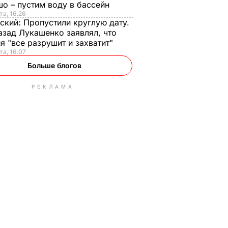
о – пустим воду в бассейн
та, 16.26
ский:
Пропустили круглую дату.
азад Лукашенко заявлял, что
я "все разрушит и захватит"
та, 16.07
Больше блогов
РЕКЛАМА