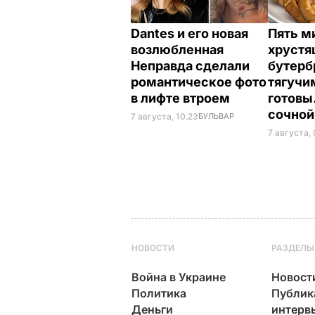
Dantes и его новая
Пять ми
возлюбленная
хрустя
Неправда сделали
бутерб
романтическое фото
тягучи
в лифте втроем
готовы
сочной
7 августа, 10.23
БУЛЬВАР
7 августа,
НОВОСТИ
РАЗДЕЛЫ
Война в Украине
Новост
Политика
Публик
Деньги
интерв