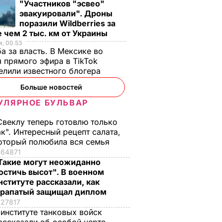
"Участников "эсвео"
эвакуировали". Дроны
поразили Wildberries за
 чем 2 тыс. км от Украины
, 00.53
а за власть. В Мексике во
льная
 прямого эфира в TikTok
елили известного блогера
ратили
Больше новостей
аров в
УЛЯРНОЕ БУЛЬВАР
рловку
 В УКРАИНЕ
Свеклу теперь готовлю только
ак". Интересный рецепт салата,
оторый полюбила вся семья
64871
Такие могут неожиданно
остичь высот". В военном
нституте рассказали, как
рапатый защищал диплом
27817
 институте танковых войск