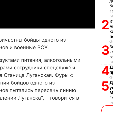
l
д
б
a
з
2
y
К
м
к
V
п
ричастны бойцы одного из
i
3
З
нов и военные ВСУ.
к
d
г
одуктами питания, алкогольными
4
e
арами сотрудники спецслужбы
Д
п
а Станица Луганская. Фуры с
o
5
нии бойцов одного из
Д
у
нов пытались пересечь линию
М
лении Луганска", – говорится в
"