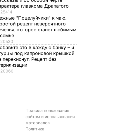
ассказали об особой черте
арактера главкома Драпатого
25414
просит
"Мишуня, дочка
"Это очень ценное
ежные "Поцелуйчики" к чаю.
ромат
родилась!"
преимущество".
ростой рецепт невероятного
на весь
Драпатый
Наследница
еченья, которое станет любимым
рассказал, как
британского
 семье
ночью на позициях
престола родилась 
20530
 блюда
узнал о рождении
Португалии – в чем
обавьте это в каждую банку – и
гурцы под капроновой крышкой
дочери
причина
ЬВАР
е перекиснут. Рецепт без
7 августа, 08.33
БУЛЬВАР
6 августа, 23.56
БУЛЬВАР
терилизации
20060
Правила пользования
сайтом и использования
материалов
Политика