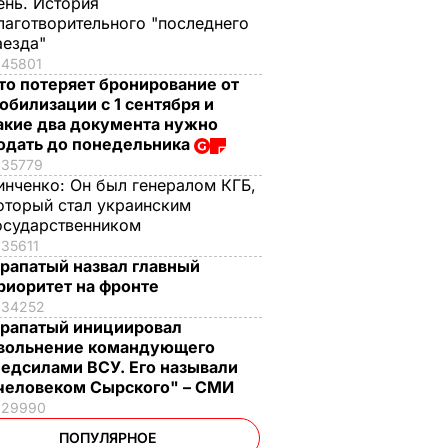
ень. История
лаготворительного "последнего
аезда"
45801
то потеряет бронирование от
обилизации с 1 сентября и
акие два документа нужно
одать до понедельника
35779
инченко:
Он был генералом КГБ,
оторый стал украинским
осударственником
35611
рапатый назвал главный
риоритет на фронте
34252
рапатый инициировал
вольнение командующего
едсилами ВСУ. Его называли
человеком Сырского" – СМИ
29990
ПОПУЛЯРНОЕ