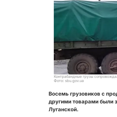
Контрабандные грузы сопровожда
Фото: sbu.gov.ua
Восемь грузовиков с про
другими товарами были 
Луганской.