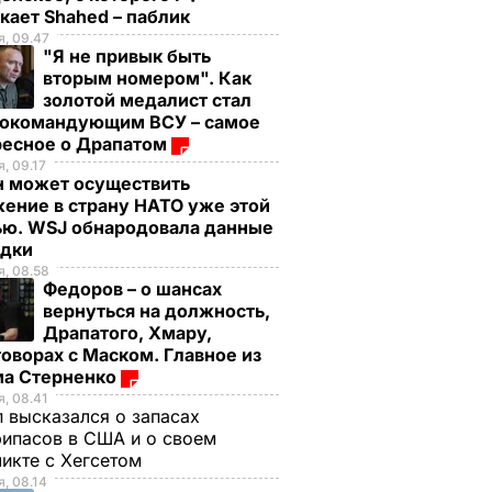
кает Shahed – паблик
, 09.47
"Я не привык быть
вторым номером". Как
золотой медалист стал
нокомандующим ВСУ – самое
ресное о Драпатом
, 09.17
н может осуществить
ение в страну НАТО уже этой
ью. WSJ обнародовала данные
едки
, 08.58
Федоров – о шансах
вернуться на должность,
Драпатого, Хмару,
оворах с Маском. Главное из
ма Стерненко
, 08.41
 высказался о запасах
ипасов в США и о своем
икте с Хегсетом
, 08.14