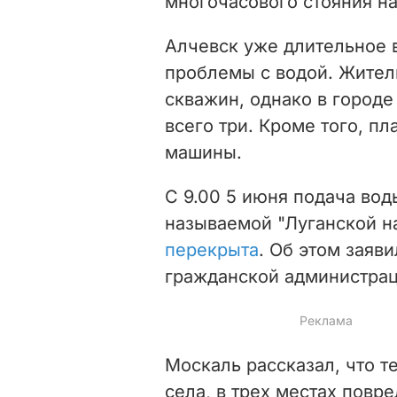
многочасового стояния на
Алчевск уже длительное 
проблемы с водой. Жители
скважин, однако в город
всего три. Кроме того, пл
машины.
С 9.00 5 июня подача во
называемой "Луганской н
перекрыта
. Об этом заяв
гражданской администрац
Москаль рассказал, что т
села, в трех местах повр