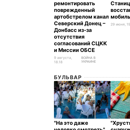
ремонтировать
Станиц
поврежденный
восста
артобстрелом канал
мобиль
Северский Донец –
29 июня, 19
Донбасс из-за
отсутствия
согласований СЦКК
и Миссии ОБСЕ
9 августа,
ВОЙНА В
УКРАИНЕ
18.18
БУЛЬВАР
"На это даже
"Хрус
неловко смотреть".
снаруж