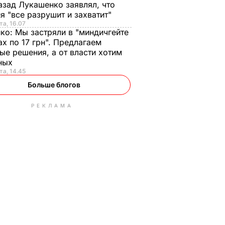
азад Лукашенко заявлял, что
я "все разрушит и захватит"
та, 16.07
нко:
Мы застряли в "миндичгейте
ах по 17 грн". Предлагаем
ые решения, а от власти хотим
ных
та, 14.45
Больше блогов
РЕКЛАМА