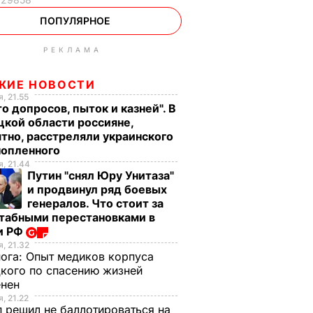
ПОПУЛЯРНОЕ
РЕКЛАМА
ЖИЕ НОВОСТИ
, 21.55
о допросов, пыток и казней". В
кой области россияне,
тно, расстреляли украинского
нопленного
, 21.44
Путин "снял Юру Унитаза"
и продвинул ряд боевых
генералов. Что стоит за
табными перестановками в
и РФ
, 21.32
нога:
Опыт медиков корпуса
кого по спасению жизней
енен
, 21.22
 решил не баллотироваться на