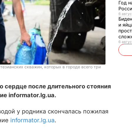
Год н
Росси
6 авгус
Биде
и яйц
прост
слож
6 авгус
тезианских скважин, которых в городе всего три
 сердце после длительного стояния
е informator.lg.ua.
водой у родника скончалась пожилая
ние
informator.lg.ua
.