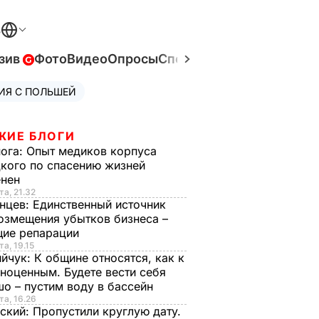
В
зив
Фото
Видео
Опросы
Спецпроекты
Война в Ук
ИЯ С ПОЛЬШЕЙ
ЖИЕ БЛОГИ
нога:
Опыт медиков корпуса
кого по спасению жизней
енен
та, 21.32
нцев:
Единственный источник
озмещения убытков бизнеса –
щие репарации
та, 19.15
ийчук:
К общине относятся, как к
ноценным. Будете вести себя
о – пустим воду в бассейн
та, 16.26
ский:
Пропустили круглую дату.