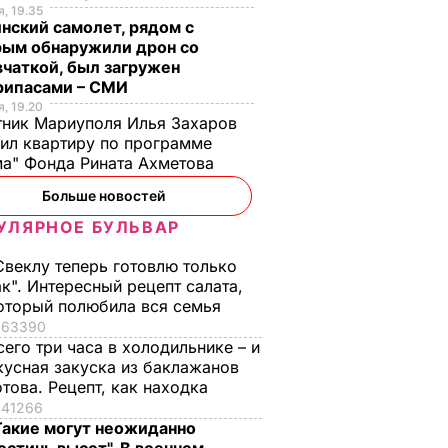
ого
, 19.35
нский самолет, рядом с
в
рым обнаружили дрон со
гие
чаткой, был загружен
рипасами – СМИ
ной
, 19.20
ник Мариуполя Илья Захаров
кой
ил квартиру по программе
лись
а" Фонда Рината Ахметова
Больше новостей
В УКРАИНЕ
УЛЯРНОЕ БУЛЬВАР
Свеклу теперь готовлю только
ак". Интересный рецепт салата,
оторый полюбила вся семья
63390
сего три часа в холодильнике – и
кусная закуска из баклажанов
отова. Рецепт, как находка
41266
о
Почему Чарльз III на
Галета с
Такие могут неожиданно
самом деле
помидорами