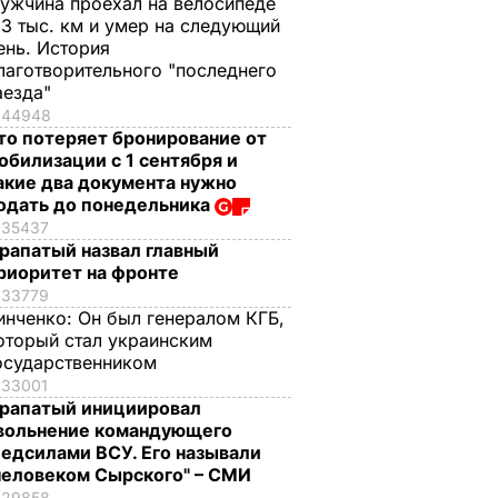
ужчина проехал на велосипеде
,3 тыс. км и умер на следующий
ень. История
лаготворительного "последнего
аезда"
44948
то потеряет бронирование от
обилизации с 1 сентября и
акие два документа нужно
одать до понедельника
35437
рапатый назвал главный
риоритет на фронте
33779
инченко:
Он был генералом КГБ,
оторый стал украинским
осударственником
33001
рапатый инициировал
вольнение командующего
едсилами ВСУ. Его называли
человеком Сырского" – СМИ
29858