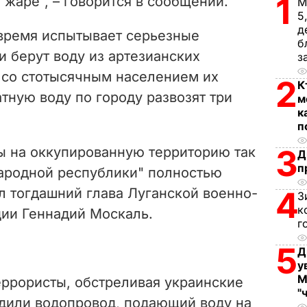
1
 жаре", – говорится в сообщении.
М
5
d
д
время испытывает серьезные
б
e
 берут воду из артезианских
з
е со стотысячным населением их
2
o
К
атную воду по городу развозят три
м
к
п
3
ды на оккупированную территорию так
Д
п
ародной республики" полностью
ил тогдашний глава Луганской военно-
4
З
к
ии Геннадий Москаль.
г
5
Д
у
М
еррористы, обстреливая украинские
"
едили водопровод, подающий воду на