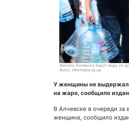
Жители Алчевска берут воду из ар
Фото: informator.lg.ua
У женщины не выдержало
на жаре, сообщило издани
В Алчевске в очереди за 
женщина, сообщило изда