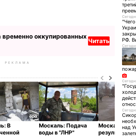
трети
прее
Сегодня
"Чего
Украи
закр
а временно оккупированных
РФ. 
Читать
Сегодня
РЕКЛАМА
пожа
Сегодня
"Госу
холод
дейст
отно
Сегодня
Сикор
необх
ь: В
Москаль: Подача
Москаль: В
над У
ченной
воды в "ЛНР"
результате о
залет