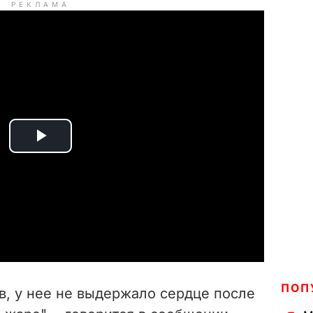
РЕКЛАМА
P
l
a
y
V
ПОП
, у нее не выдержало сердце после
i