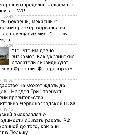
й срок и определил желаемого
мника – WP
, 20.47
 ты бекаешь, мекаешь?"
нский пранкер ворвался на
ытое совещание минобороны
Видео
, 20.06
"То, что им давно
знакомо". Как украинские
спасатели ликвидируют
ры во Франции. Фоторепортаж
, 19.52
дарство не может ждать до
ов." Нардеп Гриб требует
вий правительства
сительно Червоноградской ЦОФ
, 19.45
ский высказался о
одимости сбивать ракеты РФ
краиной до того, как они
бстрела
ят в Польшу