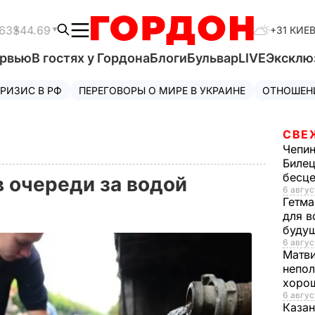
63
$44.69
+31 КИЕ
ервью
В гостях у Гордона
Блоги
Бульвар
LIVE
Эксклю
РИЗИС В РФ
ПЕРЕГОВОРЫ О МИРЕ В УКРАИНЕ
ОТНОШЕН
СВЕ
Чепи
Билец
бесц
в очереди за водой
6 авгус
Гетма
для в
буду
6 авгус
Матв
непол
хорош
6 авгус
Казан