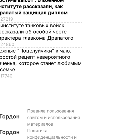
остичь высот". В военном
нституте рассказали, как
анут
проигнорировал 45-
готовится легко, а
рапатый защищал диплом
не
летие жены принца
получается – как в
27219
ь за
Гарри и не поздравил
ресторане. Рецепт
 институте танковых войск
невестку
понравится всей
ассказали об особой черте
семье
ВАР
6 августа, 16.28
БУЛЬВАР
арактера главкома Драпатого
6 августа, 15.45
БУЛЬВАР
24860
ежные "Поцелуйчики" к чаю.
ростой рецепт невероятного
еченья, которое станет любимым
 семье
17740
Правила пользования
Гордон
сайтом и использования
материалов
Политика
Гордон
конфиденциальности и