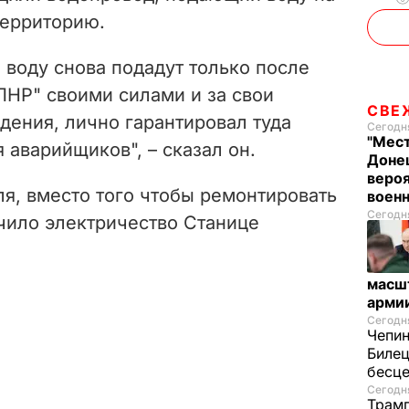
территорию.
о воду снова подадут только после
"ЛНР" своими силами и за свои
СВЕ
дения, лично гарантировал туда
Сегодня
"Мест
 аварийщиков", – сказал он.
Донец
вероя
я, вместо того чтобы ремонтировать
воен
Сегодня
чило электричество Станице
масш
арми
Сегодня
Чепи
Билец
бесц
Сегодня
Трамп