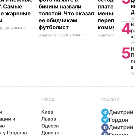
д
и
". Самые
бикини назвали
платежки ст
Д
ые жареные
толстой. Что сказал
меньше. Как 
ки
ее обидчикам
переплачиват
4
В
футболист
коммуналку
 18.09
БУЛЬВАР
р
6 августа, 17.50
БУЛЬВАР
6 августа, 17.17
БУЛЬ
х
5
Н
П
п
в
ГОРОД
СОЦСЕТИ
и
Киев
Дмитрий 
ации и
Львов
Гордон
ью
Одесса
Дмитрий 
х у Гордона
Донецк
Гордон