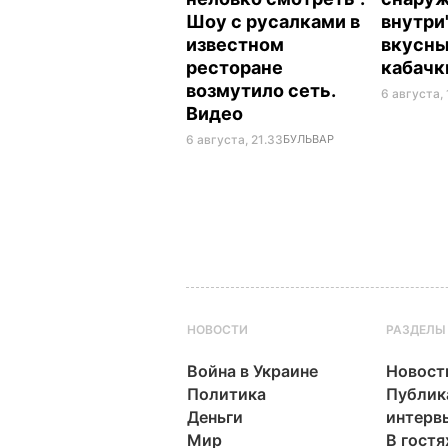
Шоу с русалками в
внутри
известном
вкусн
ресторане
кабач
возмутило сеть.
6 августа,
Видео
6 августа, 21.33
БУЛЬВАР
НОВОСТИ
РАЗДЕЛЫ
Война в Украине
Новост
Политика
Публик
Деньги
интерв
Мир
В гостя