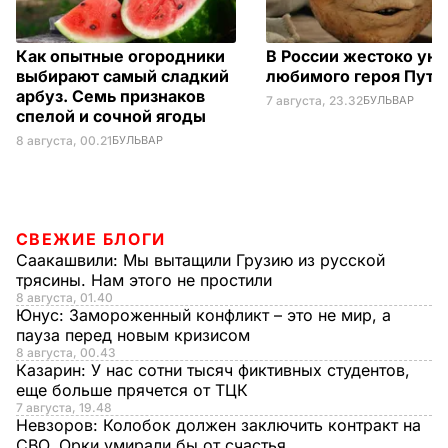
Как опытные огородники
В России жестоко ун
выбирают самый сладкий
любимого героя Пути
арбуз. Семь признаков
7 августа, 23.32
БУЛЬВАР
спелой и сочной ягоды
8 августа, 00.21
БУЛЬВАР
СВЕЖИЕ БЛОГИ
Саакашвили:
Мы вытащили Грузию из русской
трясины. Нам этого не простили
8 августа, 01.40
Юнус:
Замороженный конфликт – это не мир, а
пауза перед новым кризисом
8 августа, 00.43
Казарин:
У нас сотни тысяч фиктивных студентов,
еще больше прячется от ТЦК
7 августа, 19.48
Невзоров:
Колобок должен заключить контракт на
СВО. Орки умирали бы от счастья