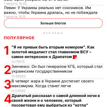
7 августа, 16.02
Левин:
У Украины реально нет союзников. Им
важно, чтобы Украина дралась, но не побеждала
7 августа, 15.12
Больше блогов
РЕКЛАМА
ПОПУЛЯРНОЕ
1
"Я не привык быть вторым номером". Как
золотой медалист стал главкомом ВСУ –
самое интересное о Драпатом
75575
2
Зинченко:
Он был генералом КГБ, который стал
украинским государственником
36692
3
В четверг жара в Украине достигнет своего
максимума. Когда станет легче
23082
4
Драпатый рассказал о самой длинной ночи в
своей жизни и о человеке, который
посоветовал ему выбраться из "котла"