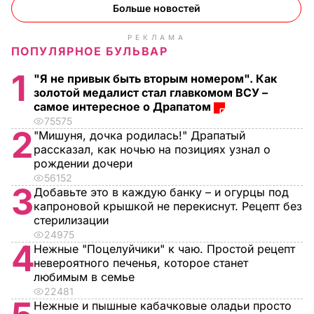
Больше новостей
РЕКЛАМА
ПОПУЛЯРНОЕ БУЛЬВАР
1
"Я не привык быть вторым номером". Как
золотой медалист стал главкомом ВСУ –
самое интересное о Драпатом
75575
2
"Мишуня, дочка родилась!" Драпатый
рассказал, как ночью на позициях узнал о
рождении дочери
56152
3
Добавьте это в каждую банку – и огурцы под
капроновой крышкой не перекиснут. Рецепт без
стерилизации
24975
4
Нежные "Поцелуйчики" к чаю. Простой рецепт
невероятного печенья, которое станет
любимым в семье
22481
Нежные и пышные кабачковые оладьи просто