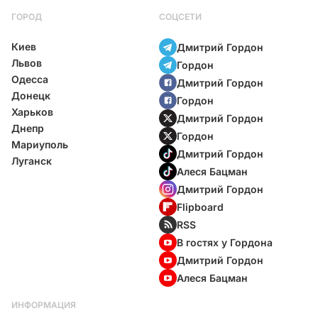
ГОРОД
СОЦСЕТИ
Киев
Дмитрий Гордон
Львов
Гордон
Одесса
Дмитрий Гордон
Донецк
Гордон
Харьков
Дмитрий Гордон
Днепр
Гордон
Мариуполь
Дмитрий Гордон
Луганск
Алеся Бацман
Дмитрий Гордон
Flipboard
RSS
В гостях у Гордона
Дмитрий Гордон
Алеся Бацман
ИНФОРМАЦИЯ