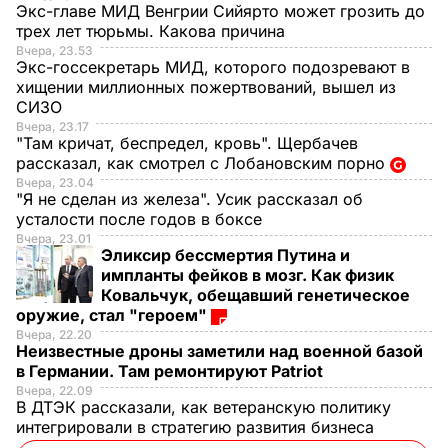
Экс-главе МИД Венгрии Сийярто может грозить до
трех лет тюрьмы. Какова причина
Вчера, 23.53
Экс-госсекретарь МИД, которого подозревают в
хищении миллионных пожертвований, вышел из
СИЗО
Вчера, 23.17
"Там кричат, беспредел, кровь". Щербачев
рассказал, как смотрел с Лобановским порно
Вчера, 23.04
"Я не сделан из железа". Усик рассказал об
усталости после годов в боксе
Вчера, 23.01
Эликсир бессмертия Путина и
импланты фейков в мозг. Как физик
Ковальчук, обещавший генетическое
оружие, стал "героем"
Вчера, 22.20
Неизвестные дроны заметили над военной базой
в Германии. Там ремонтируют Patriot
Вчера, 22.09
В ДТЭК рассказали, как ветеранскую политику
интегрировали в стратегию развития бизнеса