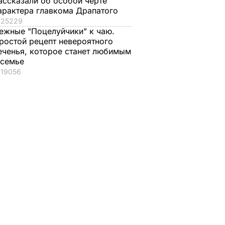
ассказали об особой черте
арактера главкома Драпатого
25229
ежные "Поцелуйчики" к чаю.
ростой рецепт невероятного
еченья, которое станет любимым
 семье
19056
, что
"Хрустящие
Жену Роналду
.
снаружи и нежные
назвали толстой. Ч
нейшей
внутри". Самые
сказал ее обидчик
вкусные жареные
футболист
кабачки
ВАР
6 августа, 17.50
БУЛЬВАР
6 августа, 18.09
БУЛЬВАР