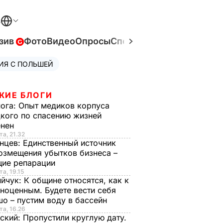
В
зив
Фото
Видео
Опросы
Спецпроекты
Война в Ук
ИЯ С ПОЛЬШЕЙ
ЖИЕ БЛОГИ
нога:
Опыт медиков корпуса
кого по спасению жизней
енен
та, 21.32
нцев:
Единственный источник
озмещения убытков бизнеса –
щие репарации
та, 19.15
ийчук:
К общине относятся, как к
ноценным. Будете вести себя
о – пустим воду в бассейн
та, 16.26
ский:
Пропустили круглую дату.