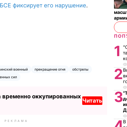
БСЕ фиксирует его нарушение
.
масш
арми
ПОП
1
"
т
к
2
аинский военный
прекращение огня
обстрелы
В
в
енных сил
г
3
"
а временно оккупированных
д
Читать
и
Д
4
В
РЕКЛАМА