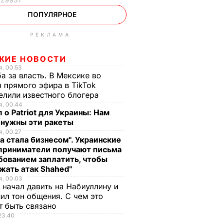
ПОПУЛЯРНОЕ
РЕКЛАМА
ЖИЕ НОВОСТИ
, 00.53
а за власть. В Мексике во
 прямого эфира в TikTok
елили известного блогера
, 00.44
 о Patriot для Украины: Нам
 нужны эти ракеты
, 00.27
а стала бизнесом". Украинские
приниматели получают письма
бованием заплатить, чтобы
жать атак Shahed"
, 00.03
 начал давить на Набиуллину и
ил тон общения. С чем это
т быть связано
23.40