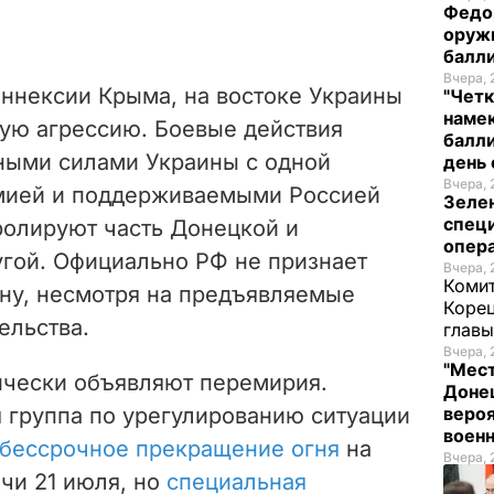
Федо
оруж
балл
Вчера, 
 аннексии Крыма, на востоке Украины
"Четк
намек
ую агрессию. Боевые действия
балли
ными силами Украины с одной
день 
Вчера, 
рмией и поддерживаемыми Россией
Зеле
спец
ролируют часть Донецкой и
опера
угой. Официально РФ не признает
Вчера, 
Комит
ину, несмотря на предъявляемые
Корец
ельства.
глав
Вчера, 
"Мест
ически объявляют перемирия.
Донец
я группа по урегулированию ситуации
вероя
воен
 бессрочное прекращение огня
на
Вчера, 
чи 21 июля, но
специальная