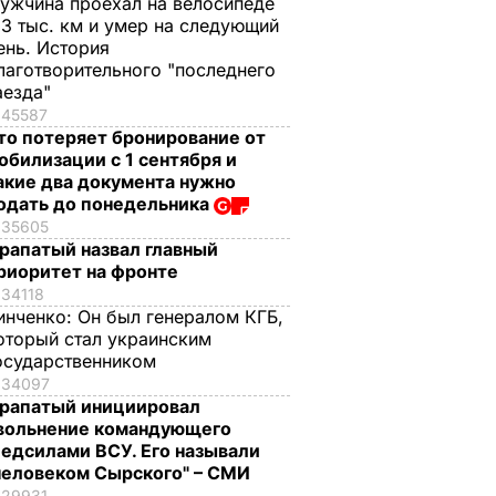
ужчина проехал на велосипеде
,3 тыс. км и умер на следующий
ень. История
лаготворительного "последнего
аезда"
45587
то потеряет бронирование от
обилизации с 1 сентября и
акие два документа нужно
одать до понедельника
35605
рапатый назвал главный
риоритет на фронте
34118
инченко:
Он был генералом КГБ,
оторый стал украинским
осударственником
34097
рапатый инициировал
вольнение командующего
едсилами ВСУ. Его называли
человеком Сырского" – СМИ
29931