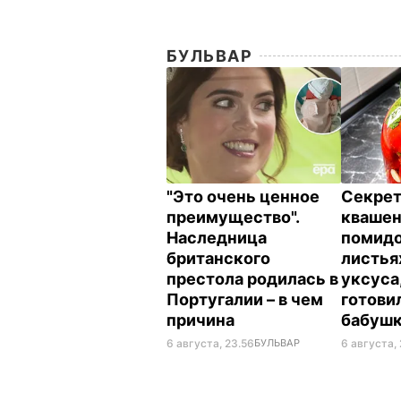
БУЛЬВАР
"Это очень ценное
Секрет
преимущество".
кваше
Наследница
помидо
британского
листья
престола родилась в
уксуса
Португалии – в чем
готови
причина
бабуш
6 августа, 23.56
БУЛЬВАР
6 августа, 