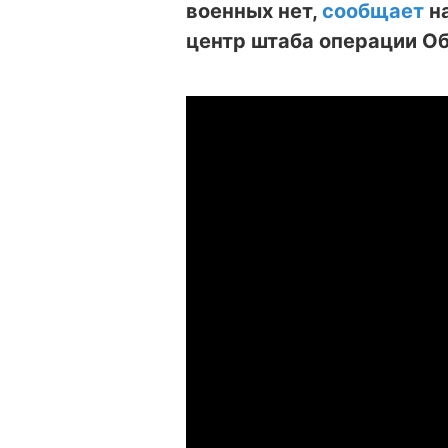
военных нет,
сообщает
на
центр штаба операции О