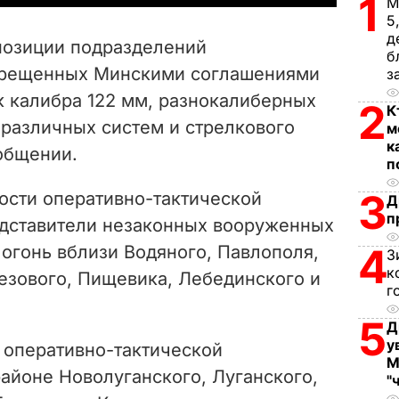
1
М
5
V
д
позиции подразделений
б
i
прещенных Минскими соглашениями
з
к калибра 122 мм, разнокалиберных
d
2
К
 различных систем и стрелкового
м
e
к
ообщении.
п
o
3
ности оперативно-тактической
Д
п
едставители незаконных вооруженных
4
огонь вблизи Водяного, Павлополя,
З
к
езового, Пищевика, Лебединского и
г
5
Д
у
 оперативно-тактической
М
районе Новолуганского, Луганского,
"