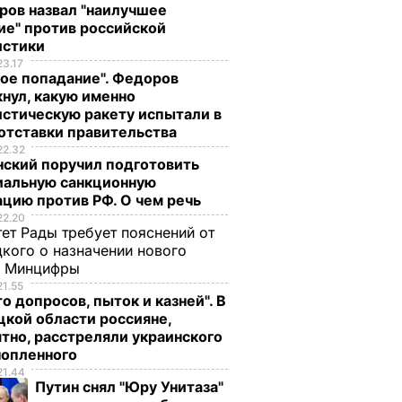
ров назвал "наилучшее
ие" против российской
истики
23.17
ое попадание". Федоров
нул, какую именно
стическую ракету испытали в
отставки правительства
22.32
нский поручил подготовить
иальную санкционную
цию против РФ. О чем речь
22.20
ет Рады требует пояснений от
кого о назначении нового
ы Минцифры
21.55
о допросов, пыток и казней". В
кой области россияне,
тно, расстреляли украинского
нопленного
21.44
Путин снял "Юру Унитаза"