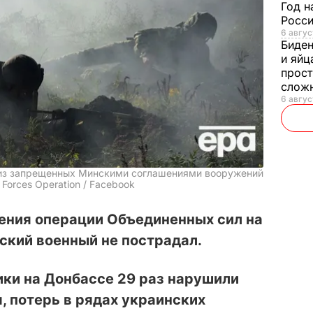
Год н
Росси
6 авгус
Биде
и яйц
прост
слож
6 авгус
 из запрещенных Минскими соглашениями вооружений
 Forces Operation / Facebook
дения операции Объединенных сил на
ский военный не пострадал.
ики на Донбассе 29 раз нарушили
 потерь в рядах украинских