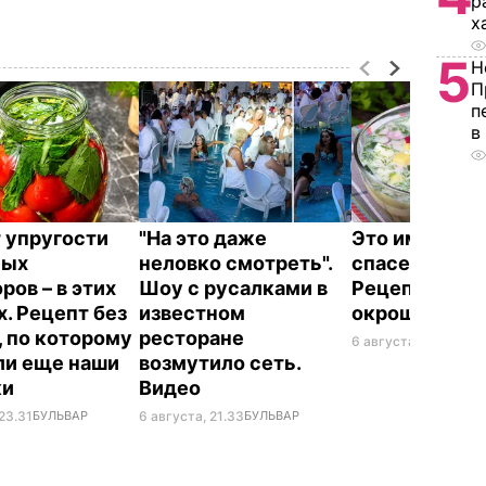
р
х
5
Н
П
п
в
 упругости
"На это даже
Это именно то
ных
неловко смотреть".
спасет в жару
ров – в этих
Шоу с русалками в
Рецепт вкус
х. Рецепт без
известном
окрошки
, по которому
ресторане
6 августа, 18.21
БУЛЬ
ли еще наши
возмутило сеть.
ки
Видео
23.31
БУЛЬВАР
6 августа, 21.33
БУЛЬВАР