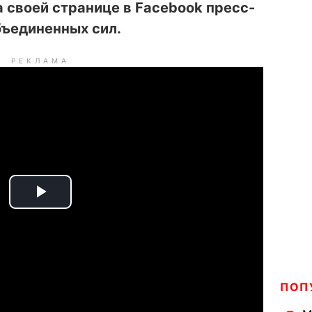
 своей странице в Facebook пресс-
бъединенных сил.
РЕКЛАМА
P
l
a
ПОП
y