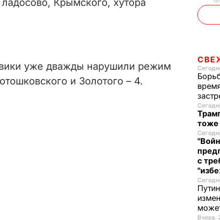
Гладосово, Крымского, хутора
СВЕ
евики уже дважды нарушили режим
Сегодня
Борьб
отошковского и Золотого – 4.
время
застр
Сегодня
Трамп
тоже
Сегодня
"Войн
пред
с тре
"избе
Сегодня
Путин
измен
може
Вчера, 