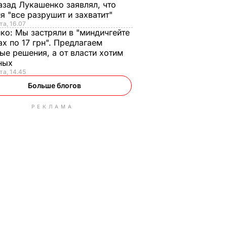
азад Лукашенко заявлял, что
я "все разрушит и захватит"
та, 16.07
нко:
Мы застряли в "миндичгейте
ах по 17 грн". Предлагаем
ые решения, а от власти хотим
ных
та, 14.45
Больше блогов
РЕКЛАМА