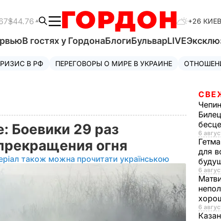
67
$44.76
+26 КИЕ
ервью
В гостях у Гордона
Блоги
Бульвар
LIVE
Эксклю
РИЗИС В РФ
ПЕРЕГОВОРЫ О МИРЕ В УКРАИНЕ
ОТНОШЕН
СВЕ
Чепи
Билец
бесц
: Боевики 29 раз
6 авгус
Гетма
прекращения огня
для в
еріал також можна прочитати українською
буду
6 авгус
Матв
непол
хорош
6 авгус
Казан