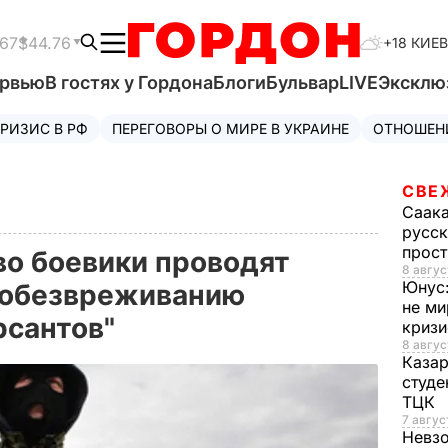
.67
$44.76
+18 КИЕВ
ервью
В гостях у Гордона
Блоги
Бульвар
LIVE
Эксклю
РИЗИС В РФ
ПЕРЕГОВОРЫ О МИРЕ В УКРАИНЕ
ОТНОШЕН
СВЕ
Саак
русск
прос
во боевики проводят
8 авгус
Юнус
 обезвреживанию
не ми
рсантов"
криз
8 авгус
Каза
студе
ТЦК
7 авгус
Невз