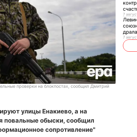
контр
счас
7 авгус
Леви
союзн
драла
7 август
тельные проверки на блокпостах, сообщил Дмитрий
ируют улицы Енакиево, а на
я повальные обыски, сообщил
формационное сопротивление"