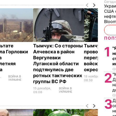
Сегодня
Украи
США о
нефтя
Bloo
ПОП
льтате
Тымчук: Со стороны
Тымчук: Бое
1
"
ла Горловки
Алчевска в район
проводят
н
а
Вергулевки
перегруппир
с
летняя
Луганской области
войск в Доне
и
ка
подтянулись две
окрестностя
2
"
ротных тактических
,
18 ноября,
ВОЙНА В
ВОЙН
Д
УКРАИНЕ
УКР
08.59
группы ВС РФ
н
15 декабря,
ВОЙНА В
д
УКРАИНЕ
09.08
3
Д
о
н