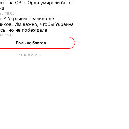
акт на СВО. Орки умирали бы от
тья
та, 16.02
н:
У Украины реально нет
иков. Им важно, чтобы Украина
сь, но не побеждала
а, 15.12
Больше блогов
РЕКЛАМА