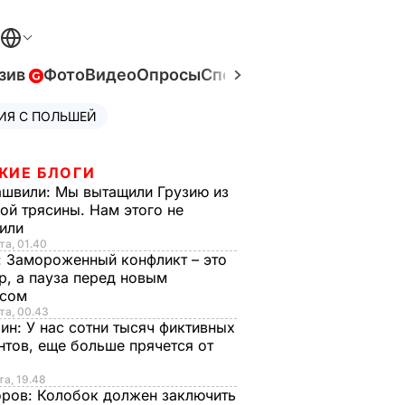
зив
Фото
Видео
Опросы
Спецпроекты
Война в Ук
ИЯ С ПОЛЬШЕЙ
ЖИЕ БЛОГИ
ашвили:
Мы вытащили Грузию из
ой трясины. Нам этого не
тили
та, 01.40
:
Замороженный конфликт – это
р, а пауза перед новым
исом
та, 00.43
рин:
У нас сотни тысяч фиктивных
нтов, еще больше прячется от
та, 19.48
оров:
Колобок должен заключить