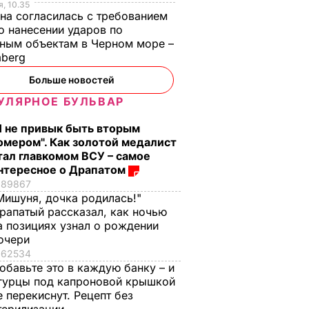
, 10.35
на согласилась с требованием
 нанесении ударов по
ным объектам в Черном море –
mberg
Больше новостей
УЛЯРНОЕ БУЛЬВАР
вики
Тымчук: В районе
Я не привык быть вторым
Новоазовска на
омером". Как золотой медалист
овку
российских военных
тал главкомом ВСУ – самое
цке и
напали
нтересное о Драпатом
89867
х
проукраинские
Мишуня, дочка родилась!"
партизаны
А В
рапатый рассказал, как ночью
АИНЕ
16 декабря,
ВОЙНА В
а позициях узнал о рождении
УКРАИНЕ
10.24
очери
62534
обавьте это в каждую банку – и
гурцы под капроновой крышкой
е перекиснут. Рецепт без