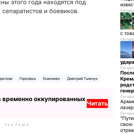
сны этого года находятся под
изве
 сепаратистов и боевиков.
Сегодня
с тов
Сегодня
удар
Сегодня
После
Кремл
ратизм
Горловка
Енакиево
Дмитрий Тымчук
родс
гене
Сегодня
а временно оккупированных
Армия
Читать
лазе
Сегодня
"Пути
свою 
РЕКЛАМА
отреа