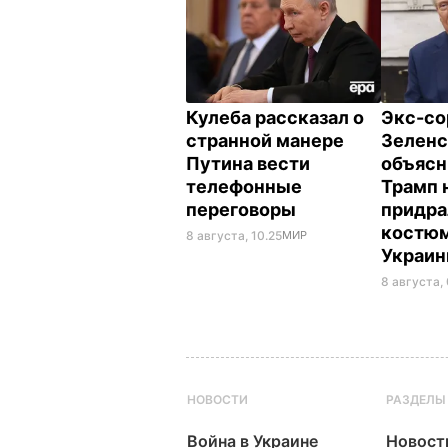
Кулеба рассказал о
Экс-со
странной манере
Зеленс
Путина вести
объясн
телефонные
Трамп 
переговоры
придра
костюм
8 августа, 10.25
МИР
Украи
8 августа,
НОВОСТИ
РАЗДЕЛЫ
Война в Украине
Новост