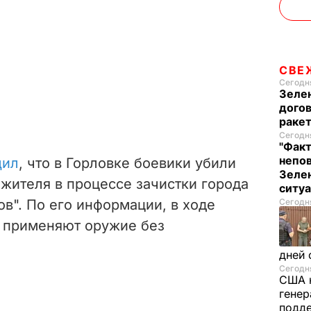
СВЕ
Сегодня
Зеле
догов
ракет
Сегодня
"Факт
непо
щил
, что в Горловке боевики убили
Зелен
жителя в процессе зачистки города
ситу
ов". По его информации, в ходе
Сегодня
 применяют оружие без
дней 
Сегодня
США 
генер
подде