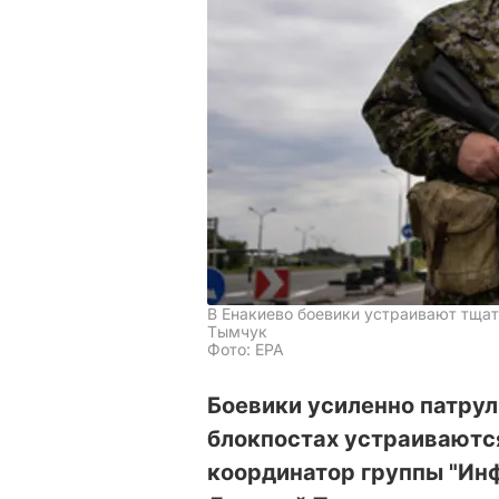
В Енакиево боевики устраивают тща
Тымчук
Фото: EPA
Боевики усиленно патрул
блокпостах устраиваютс
координатор группы "Ин