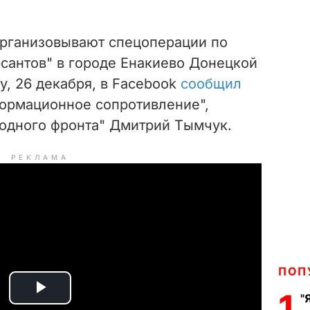
рганизовывают спецоперации по
рсантов" в городе Енакиево Донецкой
у, 26 декабря, в Facebook
сообщил
ормационное сопротивление",
родного фронта" Дмитрий Тымчук.
РЕКЛАМА
ПОП
1
"
P