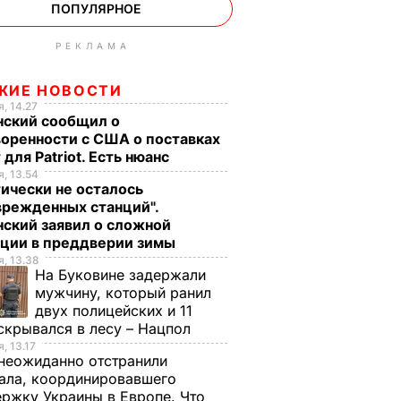
ПОПУЛЯРНОЕ
РЕКЛАМА
ЖИЕ НОВОСТИ
, 14.27
нский сообщил о
оренности с США о поставках
 для Patriot. Есть нюанс
, 13.54
ически не осталось
врежденных станций".
ский заявил о сложной
ации в преддверии зимы
, 13.38
На Буковине задержали
мужчину, который ранил
двух полицейских и 11
скрывался в лесу – Нацпол
, 13.17
неожиданно отстранили
ала, координировавшего
ржку Украины в Европе. Что