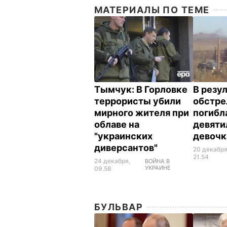
МАТЕРИАЛЫ ПО ТЕМЕ
Тымчук: В Горловке
В резу
террористы убили
обстре
мирного жителя при
погибл
облаве на
девяти
"украинских
девоч
диверсантов"
20 декабря
21.54
24 декабря,
ВОЙНА В
УКРАИНЕ
09.58
БУЛЬВАР