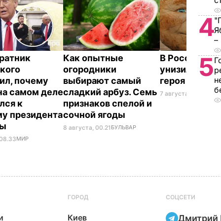
с
4
"
Я
–
5
ратник
Как опытные
В России же
Г
кого
огородники
унизили люб
р
н
ил, почему
выбирают самый
героя Путин
б
на самом деле
сладкий арбуз. Семь
7 августа, 23.32
БУЛ
лся к
признаков спелой и
у президента
сочной ягоды
ны
8 августа, 00.21
БУЛЬВАР
 08.33
МИР
ГОРОД
СОЦСЕТИ
и
Киев
Дмитрий 