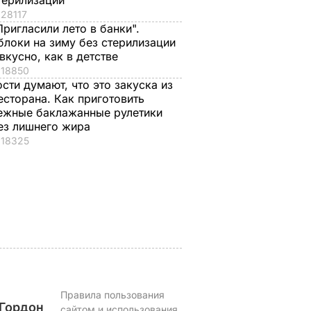
терилизации
28117
Пригласили лето в банки".
блоки на зиму без стерилизации
 вкусно, как в детстве
18850
стоко
"Димка был вроде
Гости думают, что
ости думают, что это закуска из
имого
нормальный, пока не
это закуска из
есторана. Как приготовить
ежные баклажанные рулетики
а
сбухался". В сеть
ресторана. Как
ез лишнего жира
попали снимки
приготовить нежн
ЬВАР
18325
Кабаевой с
баклажанные
Медведевым
рулетики без
лишнего жира
7 августа, 20.39
БУЛЬВАР
7 августа, 20.17
БУЛЬВАР
Правила пользования
Гордон
сайтом и использования