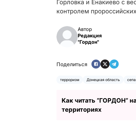
Горловка и Енакиево с ве
контролем пророссийских
Автор
Редакция
"Гордон"
Поделиться
терроризм
Донецкая область
сепа
Как читать ”ГОРДОН” н
территориях