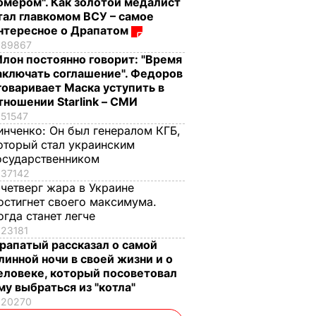
омером". Как золотой медалист
тал главкомом ВСУ – самое
нтересное о Драпатом
89867
Илон постоянно говорит: "Время
аключать соглашение". Федоров
говаривает Маска уступить в
тношении Starlink – СМИ
51547
инченко:
Он был генералом КГБ,
оторый стал украинским
осударственником
37142
 четверг жара в Украине
остигнет своего максимума.
огда станет легче
23181
рапатый рассказал о самой
линной ночи в своей жизни и о
еловеке, который посоветовал
му выбраться из "котла"
20270