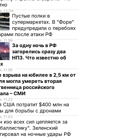
стно
, 13.04
Пустые полки в
супермаркетах. В "Форе"
предупредили о перебоях
арами после атаки РФ
, 11.58
За одну ночь в РФ
загорелись сразу два
НПЗ. Что известно об
ах
, 11.58
 взрыва на юбилее в 2,5 км от
я могла умереть вторая
твенница российского
рала – СМИ
, 11.23
 США потратит $400 млн на
ры для борьбы с дронами
, 11.02
н изо всех сил цепляется за
баллистику". Зеленский
гировал на ночные удары РФ