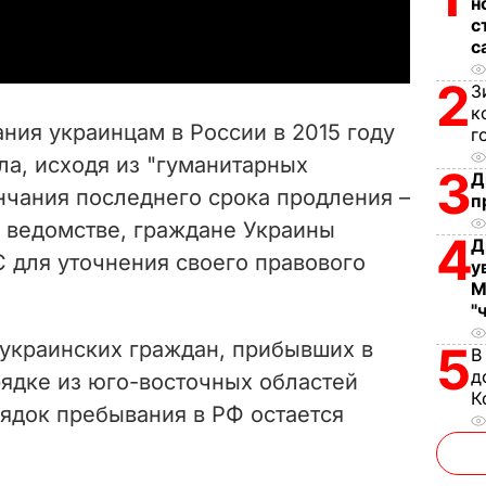
a
н
с
с
y
2
З
V
к
ния украинцам в России в 2015 году
г
i
а, исходя из "гуманитарных
3
Д
нчания последнего срока продления –
d
п
в ведомстве, граждане Украины
4
Д
e
 для уточнения своего правового
у
М
o
"
украинских граждан, прибывших в
5
В
д
ядке из юго-восточных областей
К
рядок пребывания в РФ остается