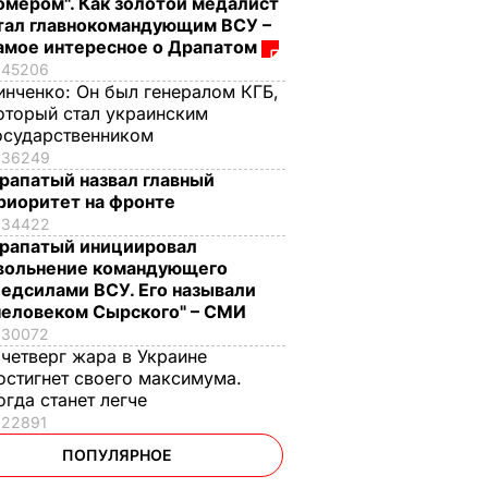
омером". Как золотой медалист
тал главнокомандующим ВСУ –
амое интересное о Драпатом
45206
инченко:
Он был генералом КГБ,
оторый стал украинским
осударственником
36249
рапатый назвал главный
риоритет на фронте
34422
рапатый инициировал
вольнение командующего
едсилами ВСУ. Его называли
человеком Сырского" – СМИ
30072
 четверг жара в Украине
остигнет своего максимума.
огда станет легче
22891
ПОПУЛЯРНОЕ