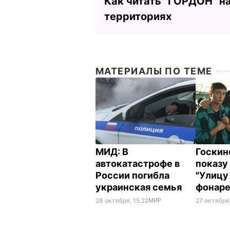
Как читать ”ГОРДОН” н
территориях
МАТЕРИАЛЫ ПО ТЕМЕ
МИД: В
Госкин
автокатастрофе в
показу 
России погибла
"Улицу
украинская семья
фонар
28 октября, 15.22
МИР
27 октября,