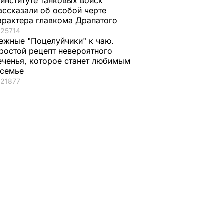
 институте танковых войск
ассказали об особой черте
арактера главкома Драпатого
25714
ежные "Поцелуйчики" к чаю.
ростой рецепт невероятного
еченья, которое станет любимым
 семье
21877
 – 79
53-летний брат
"Пригласили лето в
ас
Джоли заявил о
банки". Яблоки на
своей
зиму без
 войну
гомосексуальности.
стерилизации –
краины
Как отреагировала
вкусно, как в
его жена
детстве
ЬВАР
7 августа, 14.28
БУЛЬВАР
7 августа, 13.50
БУЛЬВАР