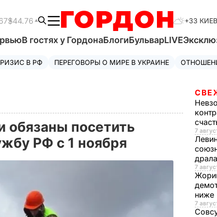
67
$44.76
+33 КИЕ
ервью
В гостях у Гордона
Блоги
Бульвар
LIVE
Эксклю
РИЗИС В РФ
ПЕРЕГОВОРЫ О МИРЕ В УКРАИНЕ
ОТНОШЕН
СВЕ
Невз
контр
счас
и обязаны посетить
7 авгус
Леви
жбу РФ с 1 ноября
союзн
драла
7 август
Жори
демот
ниже
7 авгус
Совс