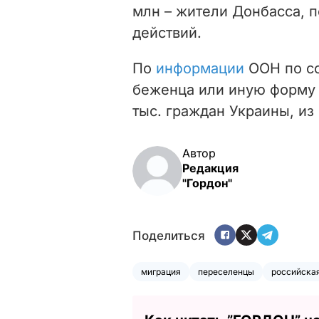
млн
–
жители Донбасса, п
действий.
По
информации
ООН по со
беженца или иную форму 
тыс. граждан Украины
, из
Автор
Редакция
"Гордон"
Поделиться
миграция
переселенцы
российская