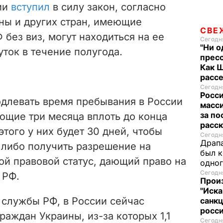
сии
вступил
в силу закон, согласно
ны и других стран, имеющие
СВЕ
без виз, могут находиться на ее
Сегодня
"Ни о
уток в течение полугода.
пресс
Как 
расс
Сегодня
Росси
длевать время пребывания в России
масси
за по
ющие три месяца вплоть до конца
расск
этого у них будет 30 дней, чтобы
Сегодня
Драпа
: либо получить разрешение на
был к
ой правовой статус, дающий право на
одно
Сегодня
 РФ.
Прои
"Иска
службы РФ, в России сейчас
санк
росс
раждан Украины, из-за которых 1,1
Сегодня