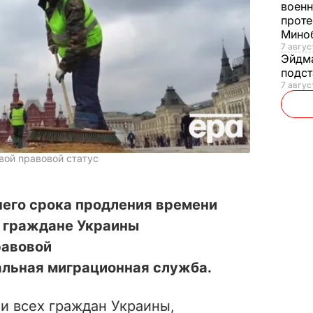
военн
проте
Мино
7 авгус
Эйдм
подст
7 авгус
вой правовой статус
него срока продления времени
е граждане Украины
равовой
альная миграционная служба.
и всех граждан Украины,