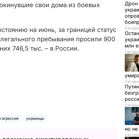
Дрон 
окинувшие свои дома из боевых
украи
опров
боеп
Сегодня
стоянию на июнь, за границей статус
Остан
легального пребывания просили 900
украи
млн 
 них 746,5 тыс. – в России.
Сегодня
умира
Сегодня
Путин
безгр
росси
Сегодня
 агрессия
украинцы
но н
Сегодня