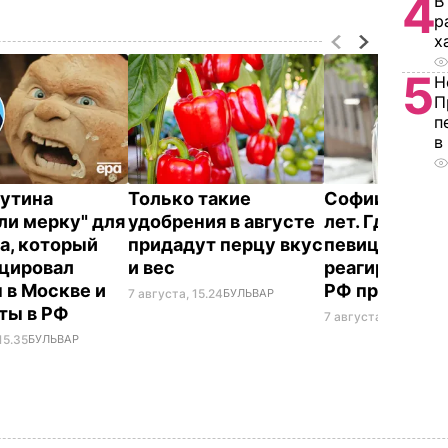
4
В
р
х
5
Н
П
п
в
Путина
Только такие
Софии Ротару
ли мерку" для
удобрения в августе
лет. Где сейч
а, который
придадут перцу вкус
певица и как
цировал
и вес
реагирует на
 в Москве и
РФ против У
7 августа, 15.24
БУЛЬВАР
ты в РФ
7 августа, 14.33
БУЛ
15.35
БУЛЬВАР