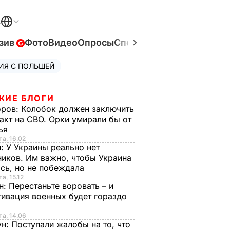
В
зив
Фото
Видео
Опросы
Спецпроекты
Война в Ук
ИЯ С ПОЛЬШЕЙ
ЖИЕ БЛОГИ
оров:
Колобок должен заключить
акт на СВО. Орки умирали бы от
тья
та, 16.02
н:
У Украины реально нет
иков. Им важно, чтобы Украина
сь, но не побеждала
а, 15.12
н:
Перестаньте воровать – и
ивация военных будет гораздо
та, 14.06
ун:
Поступали жалобы на то, что