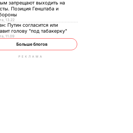
ым запрещают выходить на
сты. Позиция Генштаба и
бороны
та, 13.22
ан:
Путин согласится или
авит голову "под табакерку"
та, 11.09
Больше блогов
РЕКЛАМА