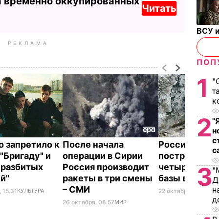
а временно оккупированных
Читать
ВСУ и
РЕКЛАМА
ПОП
1
"
т
к
2
"
н
с
о запретило к
После начала
Россия наме
с
"Бригаду" и
операции в Сирии
построить е
 разбитых
Россия производит
четыре воен
3
"
ей"
ракеты в три смены
базы в Аркти
Д
– СМИ
н
 15.31
КУЛЬТУРА
22 октября, 14.10
МИ
д
26 октября, 08.57
МИР