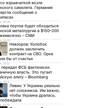
со взрывчаткой возле
нского самолета. Германия
ергла сообщения о
рипасах
, 16.26
овка портов будет обходиться
нской металлургии в $150–200
ежемесячно – СМИ
, 16.02
Невзоров:
Колобок
должен заключить
контракт на СВО. Орки
ли бы от счастья
, 15.57
 передал ФСБ фактически
аничную власть. Это пугает
йскую элиту – Bloomberg
, 15.12
Левин:
У Украины реально
нет союзников. Им важно,
чтобы Украина дралась,
е побеждала
, 15.10