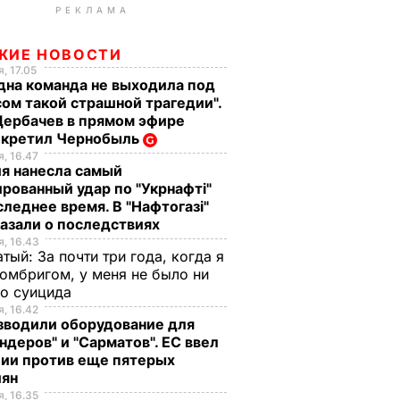
РЕКЛАМА
ЖИЕ НОВОСТИ
, 17.05
дна команда не выходила под
ом такой страшной трагедии".
Щербачев в прямом эфире
екретил Чернобыль
, 16.47
я нанесла самый
рованный удар по "Укрнафті"
следнее время. В "Нафтогазі"
азали о последствиях
, 16.43
тый: За почти три года, когда я
омбригом, у меня не было ни
го суицида
, 16.42
зводили оборудование для
ндеров" и "Сарматов". ЕС ввел
ции против еще пятерых
иян
, 16.35