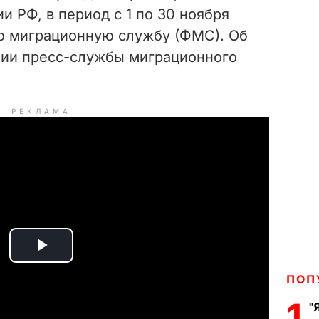
и РФ, в период с 1 по 30 ноября
ю миграционную службу (ФМС). Об
ии пресс-службы миграционного
РЕКЛАМА
P
ПОП
l
1
"