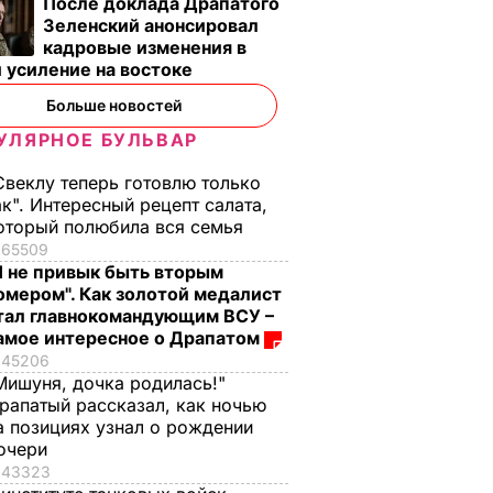
После доклада Драпатого
Зеленский анонсировал
кадровые изменения в
 усиление на востоке
Больше новостей
УЛЯРНОЕ БУЛЬВАР
Свеклу теперь готовлю только
ак". Интересный рецепт салата,
оторый полюбила вся семья
65509
Я не привык быть вторым
омером". Как золотой медалист
тал главнокомандующим ВСУ –
рена
Правозащитники:
амое интересное о Драпатом
ще
Жертвами
45206
ные
российских
Мишуня, дочка родилась!"
ке
авиаударов за время
рапатый рассказал, как ночью
операции в Сирии
а позициях узнал о рождении
Р
очери
стали 370 человек
43323
22 октября, 08.58
МИР