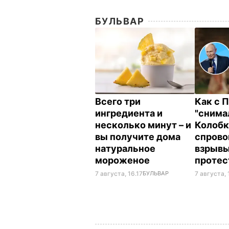
БУЛЬВАР
Всего три
Как с 
ингредиента и
"снима
несколько минут – и
Колобк
вы получите дома
спрово
натуральное
взрывы
мороженое
протес
7 августа, 16.17
БУЛЬВАР
7 августа, 