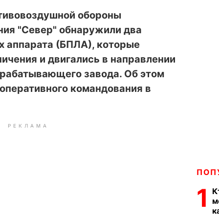
отивовоздушной обороны
ния "Север" обнаружили два
х аппарата (БПЛА), которые
ичения и двигались в направлении
рабатывающего завода. Об этом
оперативного командования в
РЕКЛАМА
ПОП
1
К
м
к