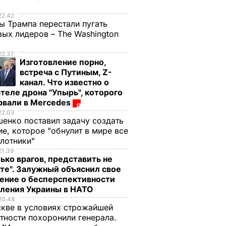
е
22.42
ы Трампа перестали пугать
ых лидеров – The Washington
22.37
Изготовление порно,
встреча с Путиным, Z-
канал. Что известно о
теле дрона "Упырь", которого
рвали в Mercedes
22.03
енко поставил задачу создать
е, которое "обнулит в мире все
илотники"
21.39
ько врагов, представить не
те". Залужный объяснил свое
ение о бесперспективности
пления Украины в НАТО
20.48
кве в условиях строжайшей
тности похоронили генерала.