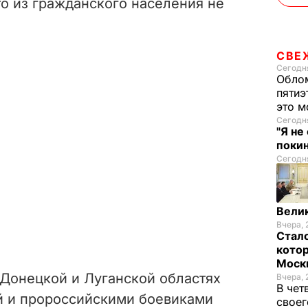
о из гражданского населения не
СВЕ
Сегодня
Облом
пятиэ
это м
Сегодня
"Я не
покин
Сегодня
Велик
Вчера, 
Стало
котор
Моск
Донецкой и Луганской областях
Вчера, 
В чет
й и пророссийскими боевиками
своег