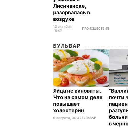
Лисичанске,
разорвалась в
воздухе
12 октября,
ПРОИСШЕСТВИЯ
15.47
БУЛЬВАР
Яйца не виноваты.
"Валли
Что на самом деле
почти 
повышает
пациен
холестерин
разгул
больни
6 августа, 00.47
БУЛЬВАР
в черн