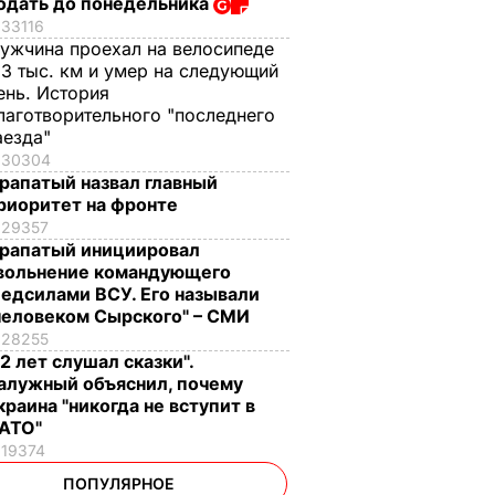
одать до понедельника
33116
ужчина проехал на велосипеде
,3 тыс. км и умер на следующий
ень. История
лаготворительного "последнего
аезда"
30304
рапатый назвал главный
риоритет на фронте
29357
рапатый инициировал
вольнение командующего
едсилами ВСУ. Его называли
человеком Сырского" – СМИ
28255
12 лет слушал сказки".
алужный объяснил, почему
краина "никогда не вступит в
АТО"
19374
ПОПУЛЯРНОЕ