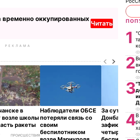
РосСМ
а временно оккупированных
ПОП
Читать
1
"
т
к
РЕКЛАМА
2
В
в
г
3
"
д
и
Д
чанске в
Наблюдатели ОБСЕ
За сутки на
4
В
 возле школы
потеряли связь со
Донбассе
р
часть ракеты
своим
зафиксирова
х
беспилотником
четыре поле
,
ПРОИСШЕСТВИЯ
возле Мариуполя
беспилотник