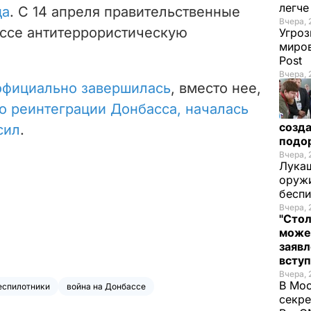
легч
да
. C 14 апреля правительственные
Вчера, 
ссе антитеррористическую
Угроз
миров
Post
Вчера, 
официально завершилась
, вместо нее,
 о реинтеграции Донбасса, началась
созда
сил
.
подо
Вчера, 
Лукаш
оружи
бесп
Вчера, 
"Стол
може
заявл
всту
Вчера, 
В Мос
еспилотники
война на Донбассе
секре