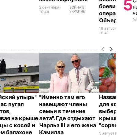
5
С
боевиков – ш
н
2 сентября,
ВОЙНА В
УКРАИНЕ
10.44
ч
операции
Объединенны
18 августа,
ВОЙ
УКР
16.41
йский упырь"
"Именно там его
Названа лучш
час пугал
навещают члены
для консерва
тов,
семьи в течение
выберите ее 
ивая на крыше
лета". Где отдыхают
крышки на ба
цы с косой и
Чарльз III и его жена
"сорвет"
ом балахоне
Камилла
5 августа, 19.34
БУЛ