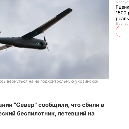
5 авгус
Яцен
1500 
реал
5 авгус
ось вернуться на не подконтрольную украинской
нии "Север" сообщили, что сбили в
ский беспилотник, летевший на