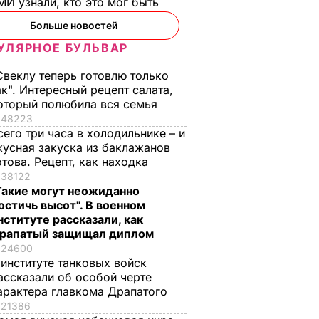
И узнали, кто это мог быть
Больше новостей
УЛЯРНОЕ БУЛЬВАР
Свеклу теперь готовлю только
ак". Интересный рецепт салата,
оторый полюбила вся семья
48223
сего три часа в холодильнике – и
кусная закуска из баклажанов
отова. Рецепт, как находка
38122
Такие могут неожиданно
остичь высот". В военном
нституте рассказали, как
рапатый защищал диплом
24600
 институте танковых войск
ассказали об особой черте
но
арактера главкома Драпатого
та
21386
ов