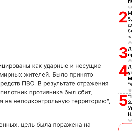
п
2
М
5
д
б
з
3
Д
п
4
ицированы как ударные и несущие
Д
у
 мирных жителей. Было принято
М
редств ПВО. В результате отражения
"
пилотник противника был сбит,
5
"
ся на неподконтрольную территорию",
З
У
Н
енных, цель была поражена на