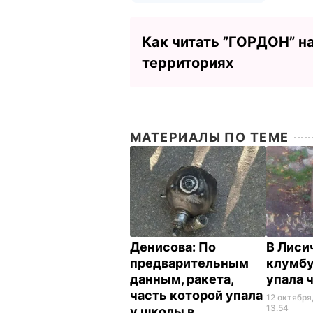
Как читать ”ГОРДОН” н
территориях
МАТЕРИАЛЫ ПО ТЕМЕ
Денисова: По
В Лиси
предварительным
клумбу
данным, ракета,
упала 
часть которой упала
12 октября
13.54
у школы в