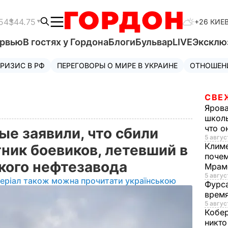
54
$44.75
+26 КИЕ
ервью
В гостях у Гордона
Блоги
Бульвар
LIVE
Эксклю
РИЗИС В РФ
ПЕРЕГОВОРЫ О МИРЕ В УКРАИНЕ
ОТНОШЕН
СВЕ
Яров
школь
что о
ые заявили, что сбили
5 авгус
Клим
ник боевиков, летевший в
почем
кого нефтезавода
Мрам
5 август
еріал також можна прочитати українською
Фурс
время
5 авгус
Кобе
никто