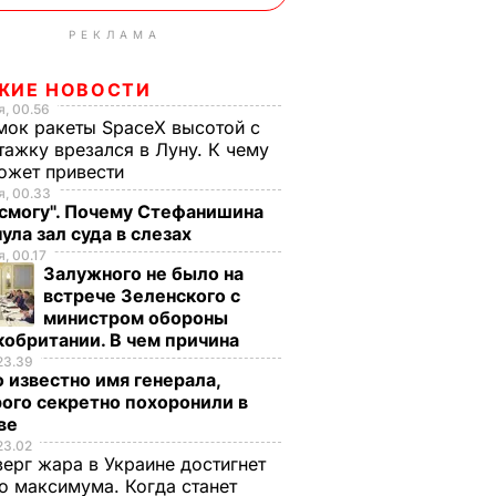
РЕКЛАМА
ЖИЕ НОВОСТИ
, 00.56
ок ракеты SpaceX высотой с
тажку врезался в Луну. К чему
ожет привести
, 00.33
 смогу". Почему Стефанишина
ула зал суда в слезах
, 00.17
Залужного не было на
встрече Зеленского с
министром обороны
обритании. В чем причина
23.39
 известно имя генерала,
ого секретно похоронили в
ве
23.02
верг жара в Украине достигнет
о максимума. Когда станет