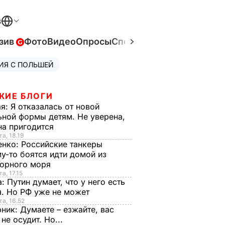
В
зив
Фото
Видео
Опросы
Спецпроекты
Война в Ук
ИЯ С ПОЛЬШЕЙ
ЖИЕ БЛОГИ
ая:
Я отказалась от новой
ной формы детям. Не уверена,
на пригодится
та, 18.19
енко:
Российские танкеры
у-то боятся идти домой из
орного моря
а, 17.15
а:
Путин думает, что у него есть
. Но РФ уже не может
та, 16.52
рник:
Думаете – езжайте, вас
 не осудит. Но...