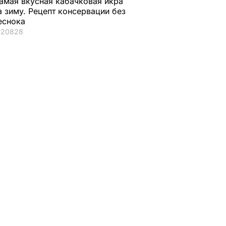
амая вкусная кабачковая икра
таб
а зиму. Рецепт консервации без
еснока
20828
х сил
НА В
АИНЕ
ая соль
Мария Бурмака: Нам
Нежные
ции,
говорят, что будет
бельгийские вафли
– и
тяжелая зима, и я не
из кисломолочного
нках не
знаю, что делать,
сыра – идеальны д
потому что мне
чаепития. Рецепт с
некуда ехать
точными
ЬВАР