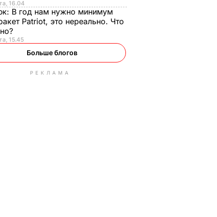
та, 16.04
юк:
В год нам нужно минимум
ракет Patriot, это нереально. Что
ьно?
та, 15.45
Больше блогов
РЕКЛАМА