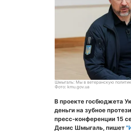
Шмыгаль: Мы в ветеранскую политик
Фото: kmu.gov.ua
В проекте госбюджета У
деньги на зубное протез
пресс-конференции 15 с
Денис Шмыгаль, пишет
"