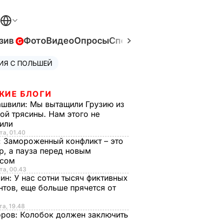
зив
Фото
Видео
Опросы
Спецпроекты
Война в Ук
ИЯ С ПОЛЬШЕЙ
ЖИЕ БЛОГИ
ашвили:
Мы вытащили Грузию из
ой трясины. Нам этого не
тили
та, 01.40
:
Замороженный конфликт – это
р, а пауза перед новым
исом
та, 00.43
рин:
У нас сотни тысяч фиктивных
нтов, еще больше прячется от
та, 19.48
оров:
Колобок должен заключить