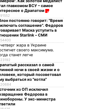
омером". Как золотой медалист
тал главкомом ВСУ – самое
нтересное о Драпатом
91552
Илон постоянно говорит: "Время
аключать соглашение". Федоров
говаривает Маска уступить в
тношении Starlink – СМИ
54400
 четверг жара в Украине
остигнет своего максимума.
огда станет легче
23192
рапатый рассказал о самой
линной ночи в своей жизни и о
еловеке, который посоветовал
му выбраться из "котла"
20684
сточник из ОП исключил
озвращение Федорова в
инобороны. У экс-министра
тветили
18435