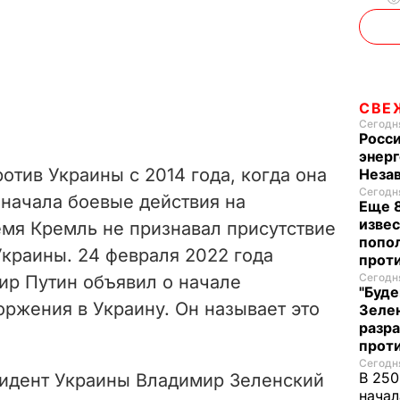
СВЕ
Сегодня
Росси
энерг
отив Украины с 2014 года, когда она
Неза
Сегодня
начала боевые действия на
Еще 8
извес
емя Кремль не признавал присутствие
попо
Украины. 24 февраля 2022 года
прот
Сегодня
ир Путин объявил о начале
"Буде
ржения в Украину. Он называет это
Зеле
разр
прот
Сегодня
В 250
зидент Украины Владимир Зеленский
начал