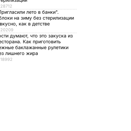
терилизации
28712
Пригласили лето в банки".
блоки на зиму без стерилизации
 вкусно, как в детстве
20209
ости думают, что это закуска из
есторана. Как приготовить
ежные баклажанные рулетики
ез лишнего жира
18992
йна
олгой.
инец,
ит
лжен
"Завтра
 месте"
ИТИКА