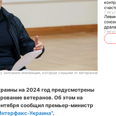
контр
счас
7 авгус
Леви
союзн
драла
7 август
у заложили инновации, которые слышим от ветеранов
краины на 2024 год предусмотрены
ирование ветеранов. Об этом на
ентября сообщил премьер-министр
Интерфакс-Украина"
.