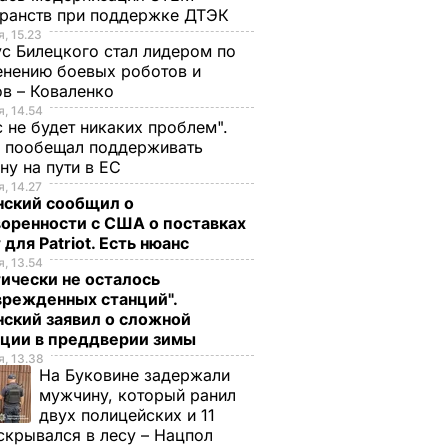
ранств при поддержке ДТЭК​
, 15.23
с Билецкого стал лидером по
нению боевых роботов и
в – Коваленко
, 14.54
с не будет никаких проблем".
ч пообещал поддерживать
ну на пути в ЕС
, 14.27
нский сообщил о
оренности с США о поставках
 для Patriot. Есть нюанс
, 13.54
ически не осталось
врежденных станций".
ский заявил о сложной
ации в преддверии зимы
, 13.38
На Буковине задержали
мужчину, который ранил
двух полицейских и 11
скрывался в лесу – Нацпол