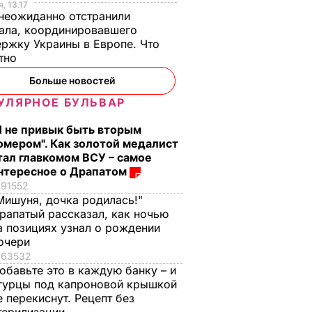
, 13.17
неожиданно отстранили
ала, координировавшего
ржку Украины в Европе. Что
стно
Больше новостей
УЛЯРНОЕ БУЛЬВАР
Я не привык быть вторым
омером". Как золотой медалист
тал главкомом ВСУ – самое
нтересное о Драпатом
91552
Мишуня, дочка родилась!"
рапатый рассказал, как ночью
а позициях узнал о рождении
очери
63532
обавьте это в каждую банку – и
гурцы под капроновой крышкой
е перекиснут. Рецепт без