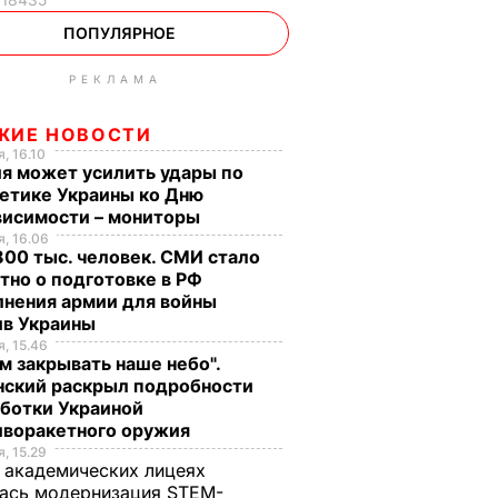
ПОПУЛЯРНОЕ
РЕКЛАМА
ЖИЕ НОВОСТИ
, 16.10
я может усилить удары по
етике Украины ко Дню
висимости – мониторы
, 16.06
00 тыс. человек. СМИ стало
тно о подготовке в РФ
лнения армии для войны
ив Украины
, 15.46
м закрывать наше небо".
нский раскрыл подробности
аботки Украиной
иворакетного оружия
, 15.29
 академических лицеях
ась модернизация STEM-