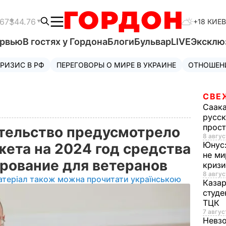
.67
$44.76
+18 КИЕВ
ервью
В гостях у Гордона
Блоги
Бульвар
LIVE
Эксклю
РИЗИС В РФ
ПЕРЕГОВОРЫ О МИРЕ В УКРАИНЕ
ОТНОШЕН
СВЕ
Саак
русск
прос
тельство предусмотрело
8 авгус
Юнус
жета на 2024 год средства
не ми
ирование для ветеранов
криз
8 авгус
атеріал також можна прочитати українською
Каза
студе
ТЦК
7 авгус
Невз