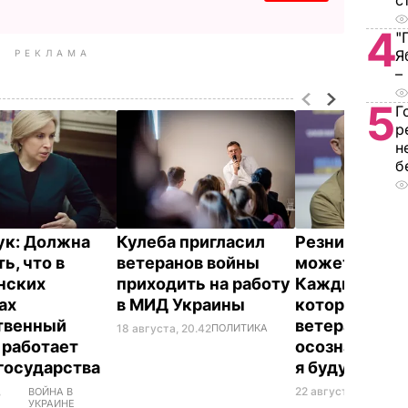
с
4
"
Я
РЕКЛАМА
–
5
Г
р
н
б
к: Должна
Кулеба пригласил
Резников: Во
ь, что в
ветеранов войны
может быть д
нских
приходить на работу
Каждый укра
ах
в МИД Украины
который вид
твенный
ветерана, до
18 августа, 20.42
ПОЛИТИКА
 работает
осознавать: 
государства
я буду на его
,
22 августа, 17.12
ПОЛ
ВОЙНА В
УКРАИНЕ