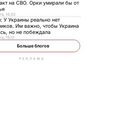
акт на СВО. Орки умирали бы от
тья
та, 16.02
н:
У Украины реально нет
иков. Им важно, чтобы Украина
сь, но не побеждала
а, 15.12
Больше блогов
РЕКЛАМА