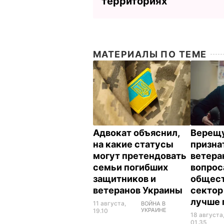
территориях
МАТЕРИАЛЫ ПО ТЕМЕ
Адвокат объяснил,
Верещу
на какие статусы
признат
могут претендовать
ветера
семьи погибших
вопрос
защитников и
общес
ветеранов Украины
сектор
лучше 
11 августа,
ВОЙНА В
УКРАИНЕ
19.10
18 августа
01.35