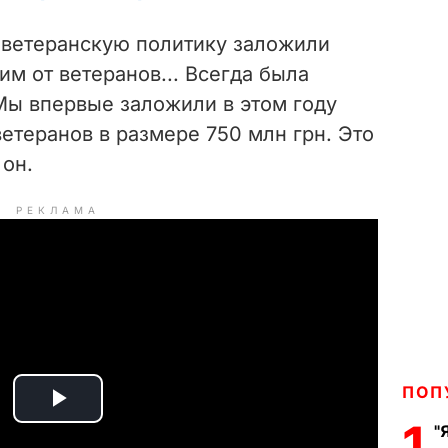
 ветеранскую политику заложили
м от ветеранов... Всегда была
Мы впервые заложили в этом году
етеранов в размере 750 млн грн. Это
 он.
РЕКЛАМА
ПОП
P
1
"