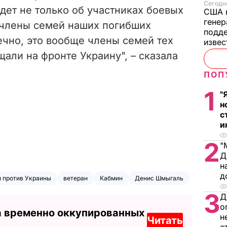
Сегодня
идет не только об участниках боевых
США 
генер
 члены семей наших погибших
подде
нечно, это вообще члены семей тех
изве
али на фронте Украину", – сказала
ПОП
1
"
н
с
и
2
"
Д
н
д
и против Украины
ветеран
Кабмин
Денис Шмыгаль
3
Д
о
а временно оккупированных
н
Читать