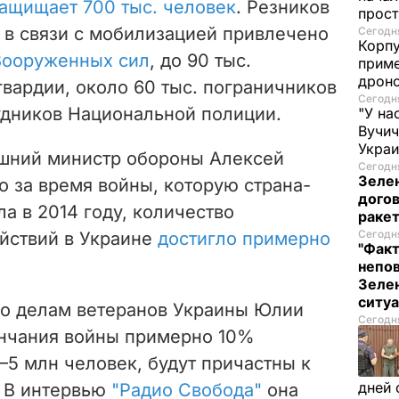
ащищает 700 тыс. человек
. Резников
прост
о в связи с мобилизацией привлечено
Сегодня
Корпу
 Вооруженных сил
, до 90 тыс.
приме
дроно
вардии, около 60 тыс. пограничников
Сегодня
рудников Национальной полиции.
"У на
Вучи
Украи
ашний министр обороны Алексей
Сегодня
Зеле
о за время войны, которую страна-
догов
а в 2014 году, количество
ракет
Сегодня
йствий в Украине
достигло примерно
"Факт
непо
Зелен
ситу
по делам ветеранов Украины Юлии
Сегодня
ончания войны примерно 10%
–5 млн человек, будут причастны к
дней 
 В интервью
"Радио Свобода"
она