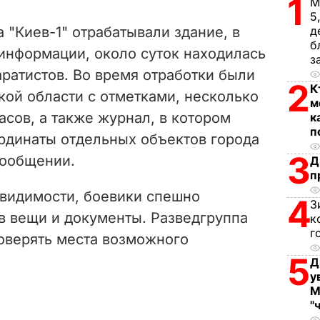
1
М
V
5
д
 "Киев-1" отрабатывали здание, в
i
б
 информации, около суток находилась
з
ратистов. Во время отработки были
d
2
К
ой области с отметками, несколько
м
e
сов, а также журнал, в котором
к
п
рдинаты отдельных объектов города
o
3
 сообщении.
Д
п
 видимости, боевики спешно
4
З
в вещи и документы. Разведгруппа
к
г
оверять места возможного
5
Д
у
М
"