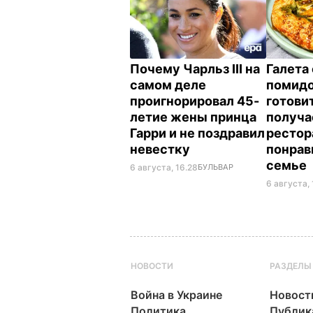
Почему Чарльз III на
Галета 
самом деле
помид
проигнорировал 45-
готовит
летие жены принца
получае
Гарри и не поздравил
рестор
невестку
понрав
семье
6 августа, 16.28
БУЛЬВАР
6 августа, 
НОВОСТИ
РАЗДЕЛЫ
Война в Украине
Новост
Политика
Публик