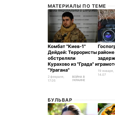
МАТЕРИАЛЫ ПО ТЕМЕ
Комбат "Киев-1"
Госпог
Дейдей: Террористы
районе
обстреляли
задерж
Курахово из "Града" и
грамот
"Урагана"
19 января,
14.07
2 февраля,
ВОЙНА В
УКРАИНЕ
17.05
БУЛЬВАР