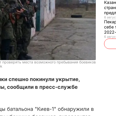
Каза
стран
предл
6 авгус
Пека
себе 
2022
6 авгус
т проверять места возможного пребывания боевиков
ok
ики спешно покинули укрытие,
ты, сообщили в пресс-службе
йцы батальона "Киев-1" обнаружили в