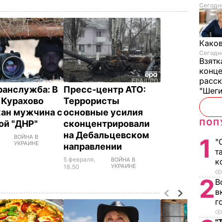
Сегодня
Каков
Сегодня
Взятк
конце
расск
ранслужба: В
Пресс-центр АТО:
"Шег
 Курахово
Террористы
ан мужчина с
основные усилия
ПОП
ой "ДНР"
сконцентрировали
на Дебальцевском
ВОЙНА В
1
"
УКРАИНЕ
направлении
т
5 февраля,
ВОЙНА В
к
УКРАИНЕ
18.50
2
В
в
г