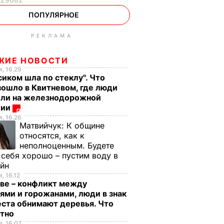
ПОПУЛЯРНОЕ
РЕКЛАМА
ЖИЕ НОВОСТИ
, 16.29
сиком шла по стеклу". Что
ошло в Квитневом, где люди
бли на железнодорожной
ции
, 16.26
Матвийчук:
К общине
относятся, как к
неполноценным. Будете
 себя хорошо – пустим воду в
ейн
, 16.12
ве – конфликт между
ями и горожанами, люди в знак
ста обнимают деревья. Что
стно
, 16.07