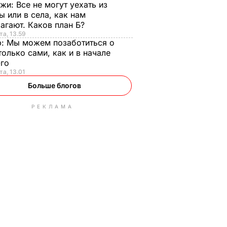
нжи:
Все не могут уехать из
ы или в села, как нам
агают. Каков план Б?
та, 13.59
р:
Мы можем позаботиться о
только сами, как и в начале
-го
та, 13.01
Больше блогов
РЕКЛАМА