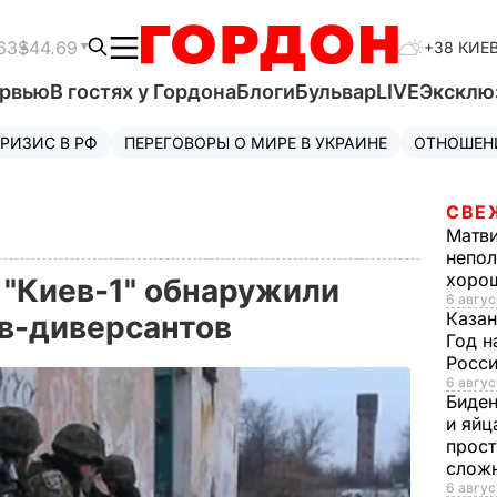
63
$44.69
+38 КИЕ
ервью
В гостях у Гордона
Блоги
Бульвар
LIVE
Эксклю
РИЗИС В РФ
ПЕРЕГОВОРЫ О МИРЕ В УКРАИНЕ
ОТНОШЕН
СВЕ
Матв
непол
хорош
 "Киев-1" обнаружили
6 авгус
Казан
в-диверсантов
Год н
Росси
6 авгус
Биде
и яйц
прост
слож
6 авгус