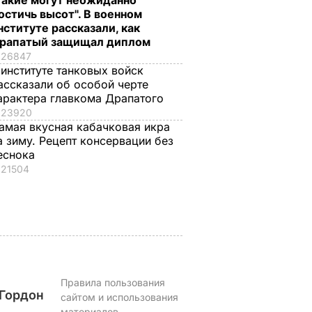
Такие могут неожиданно
остичь высот". В военном
нституте рассказали, как
рапатый защищал диплом
26847
енский
Своевременно
Лучшая намазка дл
 институте танковых войск
ассказали об особой черте
очему в
срезайте цветы
летнего перекуса.
арактера главкома Драпатого
 теперь
бархатцев, чтобы
Рецепт кабачковой
23920
ыты
они дали новые
икры
амая вкусная кабачковая икра
бутоны
6 августа, 13.02
БУЛЬВАР
а зиму. Рецепт консервации без
ЬВАР
6 августа, 13.41
БУЛЬВАР
еснока
21504
Правила пользования
Гордон
сайтом и использования
материалов