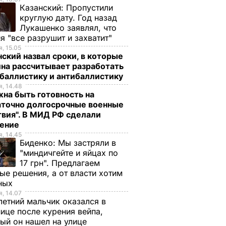
Казанский:
Пропустили
круглую дату. Год назад
Лукашенко заявлял, что
я "все разрушит и захватит"
, 15.05
ский назвал сроки, в которые
на рассчитывает разработать
баллистику и антибаллистику
, 14.48
на быть готовность на
аточно долгосрочные военные
вия". В МИД РФ сделали
ление
, 14.45
Биденко:
Мы застряли в
"миндичгейте и яйцах по
17 грн". Предлагаем
ые решения, а от власти хотим
ных
, 14.07
етний мальчик оказался в
ице после курения вейпа,
ый он нашел на улице