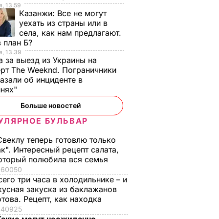
, 13.59
Казанжи:
Все не могут
уехать из страны или в
села, как нам предлагают.
 план Б?
, 13.39
а за выезд из Украины на
рт The Weeknd. Пограничники
азали об инциденте в
инях"
Больше новостей
УЛЯРНОЕ БУЛЬВАР
Свеклу теперь готовлю только
ак". Интересный рецепт салата,
оторый полюбила вся семья
60050
сего три часа в холодильнике – и
кусная закуска из баклажанов
отова. Рецепт, как находка
40925