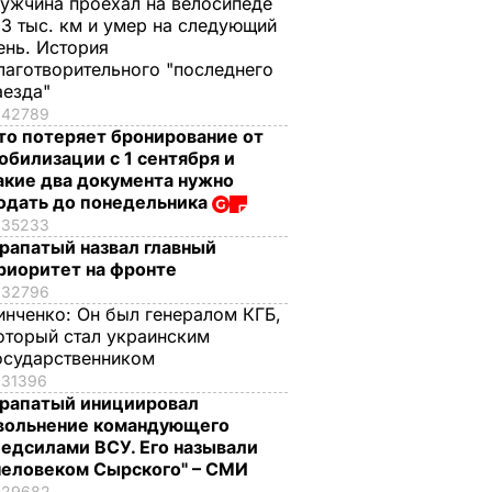
ужчина проехал на велосипеде
,3 тыс. км и умер на следующий
ень. История
лаготворительного "последнего
аезда"
42789
то потеряет бронирование от
обилизации с 1 сентября и
акие два документа нужно
одать до понедельника
35233
рапатый назвал главный
риоритет на фронте
32796
инченко:
Он был генералом КГБ,
оторый стал украинским
осударственником
31396
рапатый инициировал
вольнение командующего
едсилами ВСУ. Его называли
человеком Сырского" – СМИ
29682