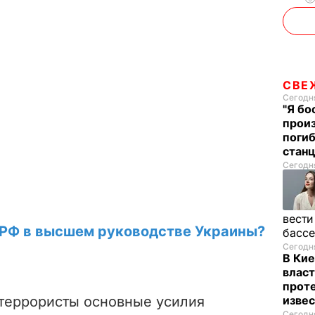
СВЕ
Сегодня
"Я бо
произ
поги
стан
Сегодня
вести
и РФ в высшем руководстве Украины?
басс
Сегодня
В Кие
власт
проте
изве
 террористы основные усилия
Сегодня