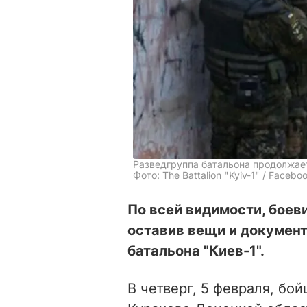
Разведгруппа батальона продолжае
Фото: The Battalion "Kyiv-1" / Facebo
По всей видимости, боев
оставив вещи и докумен
батальона "Киев-1".
В четверг, 5 февраля, бо