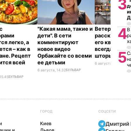
3
"
д
и
Д
4
с
"Какая мама, такие и
Ветеран Ром
В
р
орами
дети". В сети
рассказал, п
х
ся легко, а
комментируют
его квартире
тся – как в
новое видео
всегда закр
5
С
ане. Рецепт
Орбакайте со всеми
шторы
н
ится всей
ее детьми
6 августа, 14.25
БУЛ
ч
6 августа, 14.32
БУЛЬВАР
15.45
БУЛЬВАР
ГОРОД
СОЦСЕТИ
и
Киев
Дмитрий 
ации и
Львов