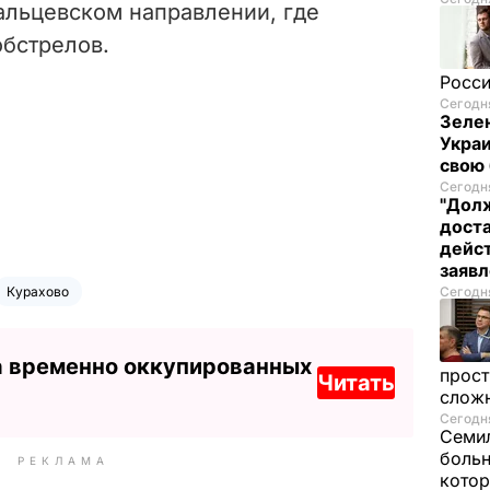
альцевском направлении, где
обстрелов.
Росси
Сегодня
Зелен
Украи
свою 
Сегодня
"Долж
дост
дейст
заяв
Сегодня
Курахово
а временно оккупированных
прост
Читать
слож
Сегодня
Семил
больн
РЕКЛАМА
котор