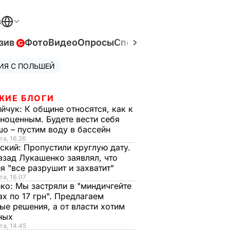
В
зив
Фото
Видео
Опросы
Спецпроекты
Война в Ук
ИЯ С ПОЛЬШЕЙ
ЖИЕ БЛОГИ
ийчук:
К общине относятся, как к
ноценным. Будете вести себя
о – пустим воду в бассейн
та, 16.26
ский:
Пропустили круглую дату.
азад Лукашенко заявлял, что
я "все разрушит и захватит"
та, 16.07
нко:
Мы застряли в "миндичгейте
ах по 17 грн". Предлагаем
ые решения, а от власти хотим
ных
та, 14.45